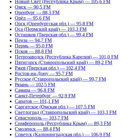
Новый Свет (Республика Крым) — 105,6 FM
Омск — 90,5 FM
Оренбург — 88,3 FM
Орёл — 95,6 FM
Орск (Оренбургская обл.) — 95,8 FM
Оса (Пермский край) — 103,3 FM
Осташков (Тверская обл.) — 99,4 FM
Пенза — 94,7 FM
Пермь — 95,0 FM
Псков — 88,8 FM
Петрозаводск (Республика Карелия) — 101,0 FM
Пятигорск (Ставропольский край) — 89,2 FM
Ржев (Тверская обл.) — 102,4 FM
Ростов-на-Дону — 95,7 FM
Русское (Ставропольский край) — 99,7 FM
Рязань — 102,5 FM
Самара — 96,8 FM
Санкт-Петербург — 92,9 FM
Саратов — 101,1 FM
Саргатское (Омская обл.) — 107,5 FM
Светлоград (Ставропольский край) — 103,3 FM
Севастополь — 103,7 FM
Симферополь (Республика Крым) — 89,3 FM
Смоленск — 88,4 FM
Советск (Калининградская обл.) — 106,9 FM