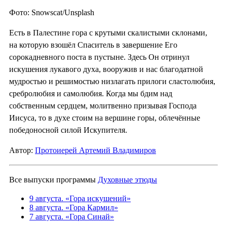
Фото: Snowscat/Unsplash
Есть в Палестине гора с крутыми скалистыми склонами,
на которую взошёл Спаситель в завершение Его
сорокадневного поста в пустыне. Здесь Он отринул
искушения лукавого духа, вооружив и нас благодатной
мудростью и решимостью низлагать прилоги сластолюбия,
сребролюбия и самолюбия. Когда мы бдим над
собственным сердцем, молитвенно призывая Господа
Иисуса, то в духе стоим на вершине горы, облечённые
победоносной силой Искупителя.
Автор:
Протоиерей Артемий Владимиров
Все выпуски программы
Духовные этюды
9 августа. «Гора искушений»
8 августа. «Гора Кармил»
7 августа. «Гора Синай»