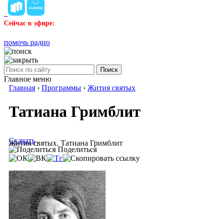
Сейчас в эфире:
помочь радио
Поиск
Главное меню
Главная
›
Программы
›
Жития святых
Татиана Гримблит
Скачать
Жития святых. Татиана Гримблит
Поделиться