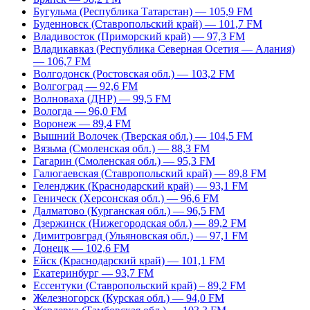
Бугульма (Республика Татарстан) — 105,9 FM
Буденновск (Ставропольский край) — 101,7 FM
Владивосток (Приморский край) — 97,3 FM
Владикавказ (Республика Северная Осетия — Алания)
— 106,7 FM
Волгодонск (Ростовская обл.) — 103,2 FM
Волгоград — 92,6 FM
Волноваха (ДНР) — 99,5 FM
Вологда — 96,0 FM
Воронеж — 89,4 FM
Вышний Волочек (Тверская обл.) — 104,5 FM
Вязьма (Смоленская обл.) — 88,3 FM
Гагарин (Смоленская обл.) — 95,3 FM
Галюгаевская (Ставропольский край) — 89,8 FM
Геленджик (Краснодарский край) — 93,1 FM
Геническ (Херсонская обл.) — 96,6 FM
Далматово (Курганская обл.) — 96,5 FM
Дзержинск (Нижегородская обл.) — 89,2 FM
Димитровград (Ульяновская обл.) — 97,1 FM
Донецк — 102,6 FM
Ейск (Краснодарский край) — 101,1 FM
Екатеринбург — 93,7 FM
Ессентуки (Ставропольский край) – 89,2 FM
Железногорск (Курская обл.) — 94,0 FM