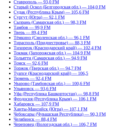
Ставрополь — 93,0 FM
Старый Оскол (Белгородская обл.) — 104,0 FM
Судак (Республика Крым) — 105,6 FM
Сургут (Югра) — 92,1 FM
Сызрань (Самарская обл.) — 98,3 FM
Тамбов — 99,9 FM
Тверь — 89,4 FM
Тёмкино (Смоленская обл.) — 96,1 FM
Тирасполь (Приднестровье) — 88,3 FM
Тихорецк (Краснодарский край) — 102,4 FM
Токмак (Запорожская обл.) — 104,9 FM
Тольятти (Самарская обл.) — 94,9 FM
Томск — 92,6 FM
Торжок (Тверская обл.) — 94,7 FM
Туапсе (Краснодарский край) — 106,5
Тюмень — 92,4 FM
Уварово (Тамбовская обл.) — 100,6 FM
Ульяновск — 93,6 FM
Уфа (Республика Башкортостан) — 98,8 FM
Феодосия (Республика Крым) — 106,1 FM
Хабаровск — 107,9 FM
Ханты-Мансийск (Югра) — 107,1 FM
Чебоксары (Чувашская Республика) — 90,3 FM
Челябинск — 88,4 FM
Череповец (Вологодская обл.) — 106,7 FM