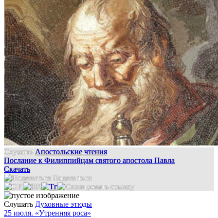
Слушать
Апостольские чтения
Послание к Филиппийцам святого апостола Павла
Скачать
Поделиться
Слушать
Духовные этюды
25 июля. «Утренняя роса»