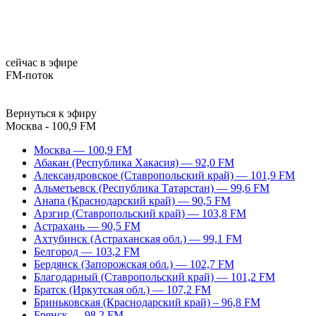
сейчас в эфире
FM-поток
Вернуться к эфиру
Москва - 100,9 FM
Москва — 100,9 FM
Абакан (Республика Хакасия) — 92,0 FM
Александровское (Ставропольский край) — 101,9 FM
Альметьевск (Республика Татарстан) — 99,6 FM
Анапа (Краснодарский край) — 90,5 FM
Арзгир (Ставропольский край) — 103,8 FM
Астрахань — 90,5 FM
Ахтубинск (Астраханская обл.) — 99,1 FM
Белгород — 103,2 FM
Бердянск (Запорожская обл.) — 102,7 FM
Благодарный (Ставропольский край) — 101,2 FM
Братск (Иркутская обл.) — 107,2 FM
Бриньковская (Краснодарский край) – 96,8 FM
Брянск — 98,2 FM