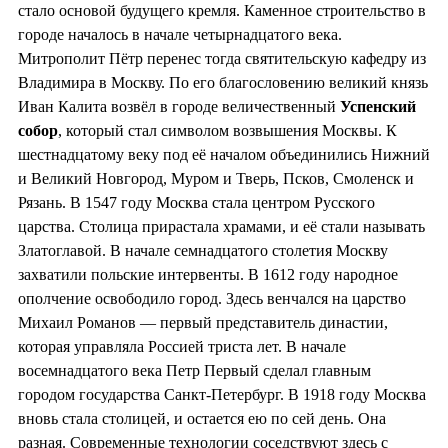
стало основой будущего кремля. Каменное строительство в
городе началось в начале четырнадцатого века.
Митрополит Пётр перенес тогда святительскую кафедру из
Владимира в Москву. По его благословению великий князь
Иван Калита возвёл в городе величественный
Успенский
собор
, который стал символом возвышения Москвы. К
шестнадцатому веку под её началом объединились Нижний
и Великий Новгород, Муром и Тверь, Псков, Смоленск и
Рязань. В 1547 году Москва стала центром Русского
царства. Столица прирастала храмами, и её стали называть
Златоглавой. В начале семнадцатого столетия Москву
захватили польские интервенты. В 1612 году народное
ополчение освободило город. Здесь венчался на царство
Михаил Романов — первый представитель династии,
которая управляла Россией триста лет. В начале
восемнадцатого века Петр Первый сделал главным
городом государства Санкт-Петербург. В 1918 году Москва
вновь стала столицей, и остается ею по сей день. Она
разная. Современные технологии соседствуют здесь с