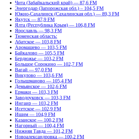
Чита (Забайкальский край) — 87,6 FM
Энергодар (Запорожская обл.) – 104,5 FM
Южно-Сахалинск (Сахалинская обл.) — 89,3 FM
Якутск — 87,9 FM
Ялта (Республика Крым) — 106,8 FM
Ярославль — 98,3 FM
Тюменская область:
Абатское — 103,8 FM
Аромашево — 103,5 FM
Байкалово — 105,5 FM
Бердюжье — 103,2 FM
Большое Сорокино — 102,7 FM
Вагай — 97,0 FM
Викулово — 103,6 FM
Голышманово — 105,4 FM
Демьянское — 102,6 FM
Ермаки — 103,3 FM
Заводоуковск — 103,3 FM
Ингаир — 103,2 FM
Исетское — 102,9 FM
Ишим — 104,9 FM
Казанское — 100,2 FM
Нагорный — 100,4 FM
Нижняя Тавда — 101,2 FM
Новоалександровка — 100,2 FM