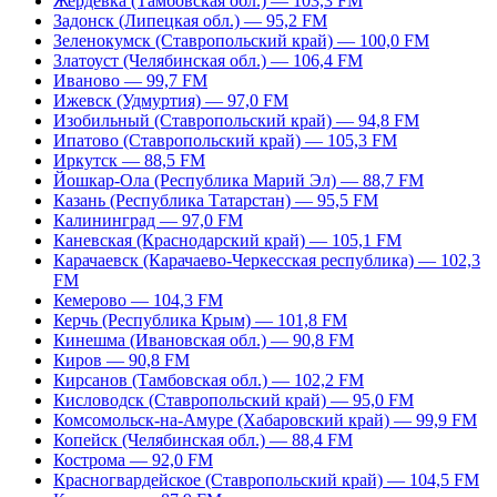
Жердевка (Тамбовская обл.) — 103,3 FM
Задонск (Липецкая обл.) — 95,2 FM
Зеленокумск (Ставропольский край) — 100,0 FM
Златоуст (Челябинская обл.) — 106,4 FM
Иваново — 99,7 FM
Ижевск (Удмуртия) — 97,0 FM
Изобильный (Ставропольский край) — 94,8 FM
Ипатово (Ставропольский край) — 105,3 FM
Иркутск — 88,5 FM
Йошкар-Ола (Республика Марий Эл) — 88,7 FM
Казань (Республика Татарстан) — 95,5 FM
Калининград — 97,0 FM
Каневская (Краснодарский край) — 105,1 FM
Карачаевск (Карачаево-Черкесская республика) — 102,3
FM
Кемерово — 104,3 FM
Керчь (Республика Крым) — 101,8 FM
Кинешма (Ивановская обл.) — 90,8 FM
Киров — 90,8 FM
Кирсанов (Тамбовская обл.) — 102,2 FM
Кисловодск (Ставропольский край) — 95,0 FM
Комсомольск-на-Амуре (Хабаровский край) — 99,9 FM
Копейск (Челябинская обл.) — 88,4 FM
Кострома — 92,0 FM
Красногвардейское (Ставропольский край) — 104,5 FM