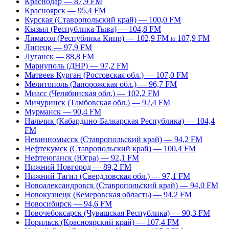
Краснодар — 87,9 FM
Красноярск — 95,4 FM
Курская (Ставропольский край) — 100,0 FM
Кызыл (Республика Тыва) — 104,8 FM
Лимасол (Республика Кипр) — 102,9 FM и 107,9 FM
Липецк — 97,9 FM
Луганск — 88,8 FM
Мариуполь (ДНР) — 97,2 FM
Матвеев Курган (Ростовская обл.) — 107,0 FM
Мелитополь (Запорожская обл.) — 96,7 FM
Миасс (Челябинская обл.) — 102,2 FM
Мичуринск (Тамбовская обл.) — 92,4 FM
Мурманск — 90,4 FM
Нальчик (Кабардино-Балкарская Республика) — 104,4
FM
Невинномысск (Ставропольский край) — 94,2 FM
Нефтекумск (Ставропольский край) — 100,4 FM
Нефтеюганск (Югра) — 92,1 FM
Нижний Новгород — 89,2 FM
Нижний Тагил (Свердловская обл.) — 97,1 FM
Новоалександровск (Ставропольский край) — 94,0 FM
Новокузнецк (Кемеровская область) — 94,2 FM
Новосибирск — 94,6 FM
Новочебоксарск (Чувашская Республика) — 90,3 FM
Норильск (Красноярский край) — 107,4 FM