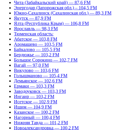
Чита (Забайкальский край) — 87,6 FM
Энергодар (Запорожская обл.) – 104,5 FM
Южно-Сахалинск (Сахалинская обл.) — 89,3 FM
Якутск — 87,9 FM
Ялта (Республика Крым) — 106,8 FM
Ярославль — 98,3 FM
Тюменская область:
Абатское — 103,8 FM
Аромашево — 103,5 FM
Байкалово — 105,5 FM
Бердюжье — 103,2 FM
Большое Сорокино — 102,7 FM
Вагай — 97,0 FM
Викулово — 103,6 FM
Голышманово — 105,4 FM
Демьянское — 102,6 FM
Ермаки — 103,3 FM
Заводоуковск — 103,3 FM
Ингаир — 103,2 FM
Исетское — 102,9 FM
Ишим — 104,9 FM
Казанское — 100,2 FM
Нагорный — 100,4 FM
Нижняя Тавда — 101,2 FM
Новоалександровка — 100,2 FM