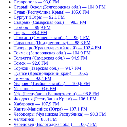
Ставрополь — 93,0 FM
Старый Оскол (Белгородская обл.) — 104,0 FM
Судак (Республика Крым) — 105,6 FM
Сургут (Югра) — 92,1 FM
Сызрань (Самарская обл.) — 98,3 FM
Тамбов — 99,9 FM
Тверь — 89,4 FM
Тёмкино (Смоленская обл.) — 96,1 FM
Тирасполь (Приднестровье) — 88,3 FM
Тихорецк (Краснодарский край) — 102,4 FM
Токмак (Запорожская обл.) — 104,9 FM
Тольятти (Самарская обл.) — 94,9 FM
Томск — 92,6 FM
Торжок (Тверская обл.) — 94,7 FM
Туапсе (Краснодарский край) — 106,5
Тюмень — 92,4 FM
Уварово (Тамбовская обл.) — 100,6 FM
Ульяновск — 93,6 FM
Уфа (Республика Башкортостан) — 98,8 FM
Феодосия (Республика Крым) — 106,1 FM
Хабаровск — 107,9 FM
Ханты-Мансийск (Югра) — 107,1 FM
Чебоксары (Чувашская Республика) — 90,3 FM
Челябинск — 88,4 FM
Череповец (Вологодская обл.) — 106,7 FM