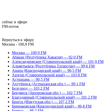
сейчас в эфире
FM-поток
Вернуться к эфиру
Москва - 100,9 FM
Москва — 100,9 FM
Абакан (Республика Хакасия) — 92,0 FM
Александровское (Ставропольский край) — 101,9 FM
Альметьевск (Республика Татарстан) — 99,6 FM
Анапа (Краснодарский край) — 90,5 FM
Арзгир (Ставропольский край) — 103,8 FM
Астрахань — 90,5 FM
Ахтубинск (Астраханская обл.) — 99,1 FM
Белгород — 103,2 FM
Бердянск (Запорожская обл.) — 102,7 FM
Благодарный (Ставропольский край) — 101,2 FM
Братск (Иркутская обл.) — 107,2 FM
Бриньковская (Краснодарский край) – 96,8 FM
Брянск — 98,2 FM