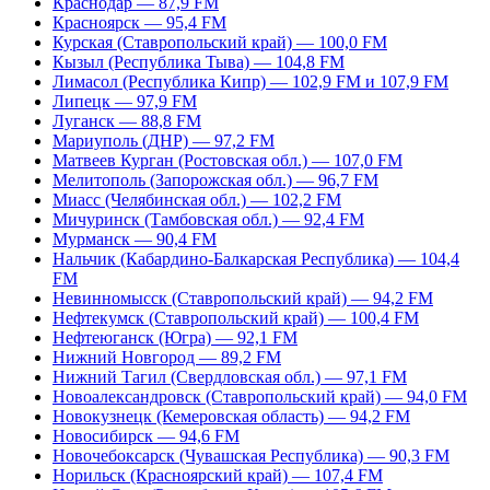
Краснодар — 87,9 FM
Красноярск — 95,4 FM
Курская (Ставропольский край) — 100,0 FM
Кызыл (Республика Тыва) — 104,8 FM
Лимасол (Республика Кипр) — 102,9 FM и 107,9 FM
Липецк — 97,9 FM
Луганск — 88,8 FM
Мариуполь (ДНР) — 97,2 FM
Матвеев Курган (Ростовская обл.) — 107,0 FM
Мелитополь (Запорожская обл.) — 96,7 FM
Миасс (Челябинская обл.) — 102,2 FM
Мичуринск (Тамбовская обл.) — 92,4 FM
Мурманск — 90,4 FM
Нальчик (Кабардино-Балкарская Республика) — 104,4
FM
Невинномысск (Ставропольский край) — 94,2 FM
Нефтекумск (Ставропольский край) — 100,4 FM
Нефтеюганск (Югра) — 92,1 FM
Нижний Новгород — 89,2 FM
Нижний Тагил (Свердловская обл.) — 97,1 FM
Новоалександровск (Ставропольский край) — 94,0 FM
Новокузнецк (Кемеровская область) — 94,2 FM
Новосибирск — 94,6 FM
Новочебоксарск (Чувашская Республика) — 90,3 FM
Норильск (Красноярский край) — 107,4 FM