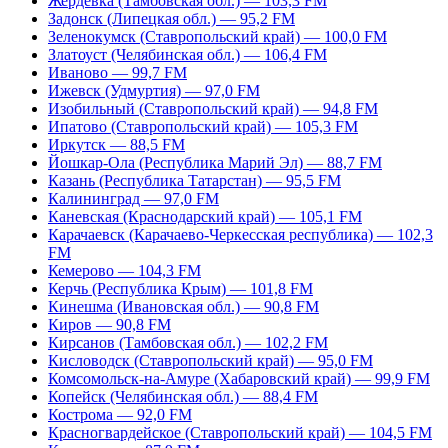
Жердевка (Тамбовская обл.) — 103,3 FM
Задонск (Липецкая обл.) — 95,2 FM
Зеленокумск (Ставропольский край) — 100,0 FM
Златоуст (Челябинская обл.) — 106,4 FM
Иваново — 99,7 FM
Ижевск (Удмуртия) — 97,0 FM
Изобильный (Ставропольский край) — 94,8 FM
Ипатово (Ставропольский край) — 105,3 FM
Иркутск — 88,5 FM
Йошкар-Ола (Республика Марий Эл) — 88,7 FM
Казань (Республика Татарстан) — 95,5 FM
Калининград — 97,0 FM
Каневская (Краснодарский край) — 105,1 FM
Карачаевск (Карачаево-Черкесская республика) — 102,3
FM
Кемерово — 104,3 FM
Керчь (Республика Крым) — 101,8 FM
Кинешма (Ивановская обл.) — 90,8 FM
Киров — 90,8 FM
Кирсанов (Тамбовская обл.) — 102,2 FM
Кисловодск (Ставропольский край) — 95,0 FM
Комсомольск-на-Амуре (Хабаровский край) — 99,9 FM
Копейск (Челябинская обл.) — 88,4 FM
Кострома — 92,0 FM
Красногвардейское (Ставропольский край) — 104,5 FM