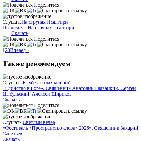
Поделиться
Слушать
На струнах Псалтири
Псалом 31. На струнах Псалтири
Скачать
Поделиться
1
2
3
Вперед ›
Также рекомендуем
Слушать
Клуб частных мнений
«Единство в Боге». Священник Анатолий Главацкий, Сергей
Цыбульский, Алексей Шириков
Скачать
Поделиться
Слушать
Светлый вечер
«Фестиваль «Пространство слова» 2026». Священник Захарий
Савельев
Скачать