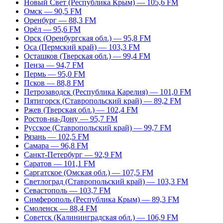
Новый Свет (Республика Крым) — 105,6 FM
Омск — 90,5 FM
Оренбург — 88,3 FM
Орёл — 95,6 FM
Орск (Оренбургская обл.) — 95,8 FM
Оса (Пермский край) — 103,3 FM
Осташков (Тверская обл.) — 99,4 FM
Пенза — 94,7 FM
Пермь — 95,0 FM
Псков — 88,8 FM
Петрозаводск (Республика Карелия) — 101,0 FM
Пятигорск (Ставропольский край) — 89,2 FM
Ржев (Тверская обл.) — 102,4 FM
Ростов-на-Дону — 95,7 FM
Русское (Ставропольский край) — 99,7 FM
Рязань — 102,5 FM
Самара — 96,8 FM
Санкт-Петербург — 92,9 FM
Саратов — 101,1 FM
Саргатское (Омская обл.) — 107,5 FM
Светлоград (Ставропольский край) — 103,3 FM
Севастополь — 103,7 FM
Симферополь (Республика Крым) — 89,3 FM
Смоленск — 88,4 FM
Советск (Калининградская обл.) — 106,9 FM