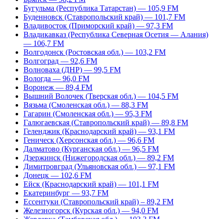
Бугульма (Республика Татарстан) — 105,9 FM
Буденновск (Ставропольский край) — 101,7 FM
Владивосток (Приморский край) — 97,3 FM
Владикавказ (Республика Северная Осетия — Алания)
— 106,7 FM
Волгодонск (Ростовская обл.) — 103,2 FM
Волгоград — 92,6 FM
Волноваха (ДНР) — 99,5 FM
Вологда — 96,0 FM
Воронеж — 89,4 FM
Вышний Волочек (Тверская обл.) — 104,5 FM
Вязьма (Смоленская обл.) — 88,3 FM
Гагарин (Смоленская обл.) — 95,3 FM
Галюгаевская (Ставропольский край) — 89,8 FM
Геленджик (Краснодарский край) — 93,1 FM
Геническ (Херсонская обл.) — 96,6 FM
Далматово (Курганская обл.) — 96,5 FM
Дзержинск (Нижегородская обл.) — 89,2 FM
Димитровград (Ульяновская обл.) — 97,1 FM
Донецк — 102,6 FM
Ейск (Краснодарский край) — 101,1 FM
Екатеринбург — 93,7 FM
Ессентуки (Ставропольский край) – 89,2 FM
Железногорск (Курская обл.) — 94,0 FM