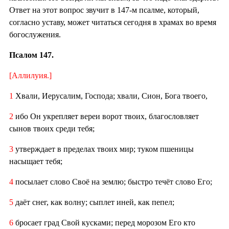
Ответ на этот вопрос звучит в 147-м псалме, который,
согласно уставу, может читаться сегодня в храмах во время
богослужения.
Псалом 147.
[Аллилуия.]
1
Хвали, Иерусалим, Господа; хвали, Сион, Бога твоего,
2
ибо Он укрепляет вереи ворот твоих, благословляет
сынов твоих среди тебя;
3
утверждает в пределах твоих мир; туком пшеницы
насыщает тебя;
4
посылает слово Своё на землю; быстро течёт слово Его;
5
даёт снег, как волну; сыплет иней, как пепел;
6
бросает град Свой кусками; перед морозом Его кто