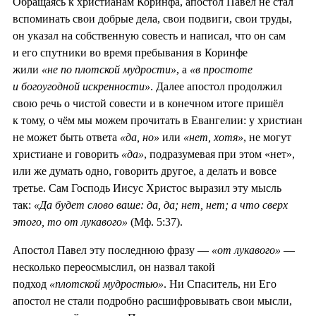
Обращаясь к христианам Коринфа, апостол Павел не стал
вспоминать свои добрые дела, свои подвиги, свои труды,
он указал на собственную совесть и написал, что он сам
и его спутники во время пребывания в Коринфе
жили
«не по плотской мудрости»
, а
«в простоте
и богоугодной искренности»
. Далее апостол продолжил
свою речь о чистой совести и в конечном итоге пришёл
к тому, о чём мы можем прочитать в Евангелии: у христиан
не может быть ответа
«да, но»
или
«нет, хотя»
, не могут
христиане и говорить
«да»
, подразумевая при этом «нет»,
или же думать одно, говорить другое, а делать и вовсе
третье. Сам Господь Иисус Христос выразил эту мысль
так:
«Да будет слово ваше: да, да; нет, нет; а что сверх
этого, то от лукавого»
(Мф. 5:37).
Апостол Павел эту последнюю фразу —
«от лукавого»
—
несколько переосмыслил, он назвал такой
подход
«плотской мудростью»
. Ни Спаситель, ни Его
апостол не стали подробно расшифровывать свои мысли,