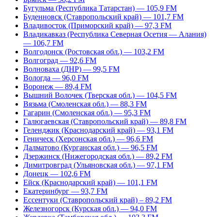
Бугульма (Республика Татарстан) — 105,9 FM
Буденновск (Ставропольский край) — 101,7 FM
Владивосток (Приморский край) — 97,3 FM
Владикавказ (Республика Северная Осетия — Алания)
— 106,7 FM
Волгодонск (Ростовская обл.) — 103,2 FM
Волгоград — 92,6 FM
Волноваха (ДНР) — 99,5 FM
Вологда — 96,0 FM
Воронеж — 89,4 FM
Вышний Волочек (Тверская обл.) — 104,5 FM
Вязьма (Смоленская обл.) — 88,3 FM
Гагарин (Смоленская обл.) — 95,3 FM
Галюгаевская (Ставропольский край) — 89,8 FM
Геленджик (Краснодарский край) — 93,1 FM
Геническ (Херсонская обл.) — 96,6 FM
Далматово (Курганская обл.) — 96,5 FM
Дзержинск (Нижегородская обл.) — 89,2 FM
Димитровград (Ульяновская обл.) — 97,1 FM
Донецк — 102,6 FM
Ейск (Краснодарский край) — 101,1 FM
Екатеринбург — 93,7 FM
Ессентуки (Ставропольский край) – 89,2 FM
Железногорск (Курская обл.) — 94,0 FM