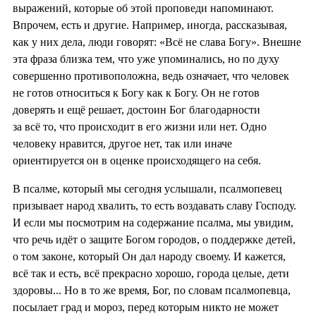
выражений, которые об этой проповеди напоминают.
Впрочем, есть и другие. Например, иногда, рассказывая,
как у них дела, люди говорят: «Всё не слава Богу». Внешне
эта фраза близка тем, что уже упоминались, но по духу
совершенно противоположна, ведь означает, что человек
не готов относиться к Богу как к Богу. Он не готов
доверять и ещё решает, достоин Бог благодарности
за всё то, что происходит в его жизни или нет. Одно
человеку нравится, другое нет, так или иначе
ориентируется он в оценке происходящего на себя.
В псалме, который мы сегодня услышали, псалмопевец
призывает народ хвалить, то есть воздавать славу Господу.
И если мы посмотрим на содержание псалма, мы увидим,
что речь идёт о защите Богом городов, о поддержке детей,
о том законе, который Он дал народу своему. И кажется,
всё так и есть, всё прекрасно хорошо, города целые, дети
здоровы... Но в то же время, Бог, по словам псалмопевца,
посылает град и мороз, перед которым никто не может