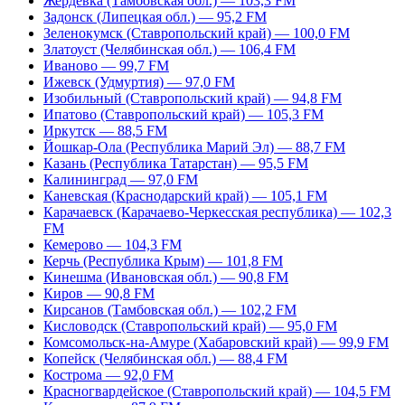
Жердевка (Тамбовская обл.) — 103,3 FM
Задонск (Липецкая обл.) — 95,2 FM
Зеленокумск (Ставропольский край) — 100,0 FM
Златоуст (Челябинская обл.) — 106,4 FM
Иваново — 99,7 FM
Ижевск (Удмуртия) — 97,0 FM
Изобильный (Ставропольский край) — 94,8 FM
Ипатово (Ставропольский край) — 105,3 FM
Иркутск — 88,5 FM
Йошкар-Ола (Республика Марий Эл) — 88,7 FM
Казань (Республика Татарстан) — 95,5 FM
Калининград — 97,0 FM
Каневская (Краснодарский край) — 105,1 FM
Карачаевск (Карачаево-Черкесская республика) — 102,3
FM
Кемерово — 104,3 FM
Керчь (Республика Крым) — 101,8 FM
Кинешма (Ивановская обл.) — 90,8 FM
Киров — 90,8 FM
Кирсанов (Тамбовская обл.) — 102,2 FM
Кисловодск (Ставропольский край) — 95,0 FM
Комсомольск-на-Амуре (Хабаровский край) — 99,9 FM
Копейск (Челябинская обл.) — 88,4 FM
Кострома — 92,0 FM
Красногвардейское (Ставропольский край) — 104,5 FM