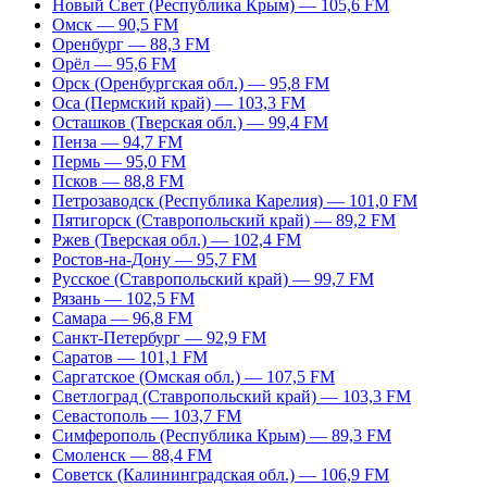
Новый Свет (Республика Крым) — 105,6 FM
Омск — 90,5 FM
Оренбург — 88,3 FM
Орёл — 95,6 FM
Орск (Оренбургская обл.) — 95,8 FM
Оса (Пермский край) — 103,3 FM
Осташков (Тверская обл.) — 99,4 FM
Пенза — 94,7 FM
Пермь — 95,0 FM
Псков — 88,8 FM
Петрозаводск (Республика Карелия) — 101,0 FM
Пятигорск (Ставропольский край) — 89,2 FM
Ржев (Тверская обл.) — 102,4 FM
Ростов-на-Дону — 95,7 FM
Русское (Ставропольский край) — 99,7 FM
Рязань — 102,5 FM
Самара — 96,8 FM
Санкт-Петербург — 92,9 FM
Саратов — 101,1 FM
Саргатское (Омская обл.) — 107,5 FM
Светлоград (Ставропольский край) — 103,3 FM
Севастополь — 103,7 FM
Симферополь (Республика Крым) — 89,3 FM
Смоленск — 88,4 FM
Советск (Калининградская обл.) — 106,9 FM