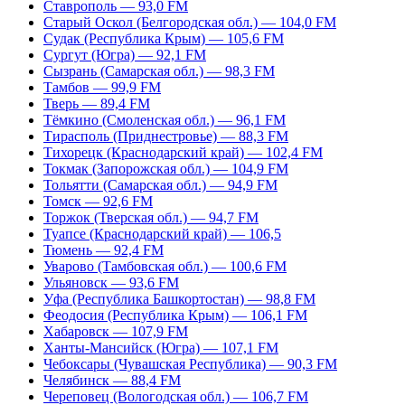
Ставрополь — 93,0 FM
Старый Оскол (Белгородская обл.) — 104,0 FM
Судак (Республика Крым) — 105,6 FM
Сургут (Югра) — 92,1 FM
Сызрань (Самарская обл.) — 98,3 FM
Тамбов — 99,9 FM
Тверь — 89,4 FM
Тёмкино (Смоленская обл.) — 96,1 FM
Тирасполь (Приднестровье) — 88,3 FM
Тихорецк (Краснодарский край) — 102,4 FM
Токмак (Запорожская обл.) — 104,9 FM
Тольятти (Самарская обл.) — 94,9 FM
Томск — 92,6 FM
Торжок (Тверская обл.) — 94,7 FM
Туапсе (Краснодарский край) — 106,5
Тюмень — 92,4 FM
Уварово (Тамбовская обл.) — 100,6 FM
Ульяновск — 93,6 FM
Уфа (Республика Башкортостан) — 98,8 FM
Феодосия (Республика Крым) — 106,1 FM
Хабаровск — 107,9 FM
Ханты-Мансийск (Югра) — 107,1 FM
Чебоксары (Чувашская Республика) — 90,3 FM
Челябинск — 88,4 FM
Череповец (Вологодская обл.) — 106,7 FM