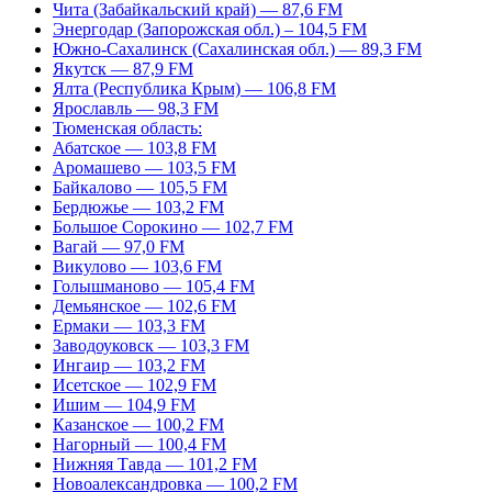
Чита (Забайкальский край) — 87,6 FM
Энергодар (Запорожская обл.) – 104,5 FM
Южно-Сахалинск (Сахалинская обл.) — 89,3 FM
Якутск — 87,9 FM
Ялта (Республика Крым) — 106,8 FM
Ярославль — 98,3 FM
Тюменская область:
Абатское — 103,8 FM
Аромашево — 103,5 FM
Байкалово — 105,5 FM
Бердюжье — 103,2 FM
Большое Сорокино — 102,7 FM
Вагай — 97,0 FM
Викулово — 103,6 FM
Голышманово — 105,4 FM
Демьянское — 102,6 FM
Ермаки — 103,3 FM
Заводоуковск — 103,3 FM
Ингаир — 103,2 FM
Исетское — 102,9 FM
Ишим — 104,9 FM
Казанское — 100,2 FM
Нагорный — 100,4 FM
Нижняя Тавда — 101,2 FM
Новоалександровка — 100,2 FM