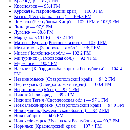
Краснодар — 87,9 FM
Красноярск — 95,4 FM
Курская (Ставропольский край) — 100,0 FM
Кызыл (Республика Тыва) — 104,8 FM
Лимасол (Республика Кипр) — 102,9 FM и 107,9 FM
Липецк — 97,9 FM
Луганск — 88,8 FM
Мариуполь (ДНР) — 97,2 FM
Матвеев Курган (Ростовская обл.) — 107,0 FM
Мелитополь (Запорожская обл.) — 96,7 FM
Миасс (Челябинская обл.) — 102,2 FM
Мичуринск (Тамбовская обл.) — 92,4 FM
Мурманск — 90,4 FM
Нальчик (Кабардино-Балкарская Республика) — 104,4
FM
Невинномысск (Ставропольский край) — 94,2 FM
Нефтекумск (Ставропольский край) — 100,4 FM
Нефтеюганск (Югра) — 92,1 FM
Нижний Новгород — 89,2 FM
Нижний Тагил (Свердловская обл.) — 97,1 FM
Новоалександровск (Ставропольский край) — 94,0 FM
Новокузнецк (Кемеровская область) — 94,2 FM
Новосибирск — 94,6 FM
Новочебоксарск (Чувашская Республика) — 90,3 FM
Норильск (Красноярский край) — 107,4 FM