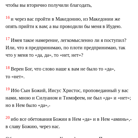
чтобы вы вторично получили благодать,
16
и через вас пройти в Македонию, из Македонии же
опять прийти к вам; а вы проводили бы меня в Иудею.
17
Имея такое намерение, легкомысленно ли я поступил?
Или, что я предпринимаю, по плоти предпринимаю, так
что у меня то «да, да», то «нет, нет»?
18
Верен Бог, что слово наше к вам не было то «да»,
то «нет».
19
Ибо Сын Божий, Иисус Христос, проповеданный у вас
нами, мною и Силуаном и Тимофеем, не был «да» и «нет»;
но в Нем было «да»,-
20
ибо все обетования Божии в Нем «да» и в Нем «аминь»,-
в славу Божию, через нас.