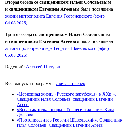
Вторая беседа
со священником Ильей Соловьевым
и священником Евгением Агеевым
была посвящена
жизни митрополита Евгения Георгиевского (эфир
04.08.2026)
Третья беседа
со священником Ильей Соловьевым
и священником Евгением Агеевым
была посвящена
жизни протопресвитера Георгия Шавельского (эфир
05.08.2026)
Ведущий:
Алексей Пичугин
Все выпуски программы
Светлый вечер
«Церковная жизнь «Русского зарубежья» в ХХв.».
Священник Илья Соловьев, священник Евгений
Агеев
«Вера как точка опоры в бизнесе и жизни». Кира
Долгова
«Протопресвитер Георгий Шавельский». Священник
Илья Соловьев, Священник Евгений Агеев