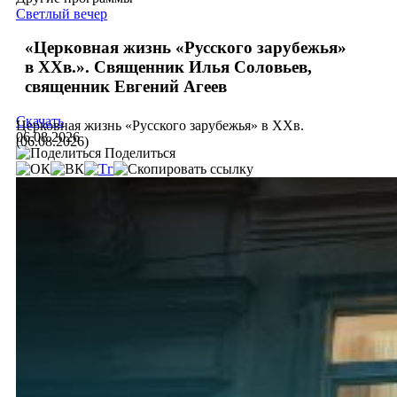
Светлый вечер
«Церковная жизнь «Русского зарубежья»
в ХХв.». Священник Илья Соловьев,
священник Евгений Агеев
Скачать
Церковная жизнь «Русского зарубежья» в ХХв.
06.08.2026
(06.08.2026)
Поделиться