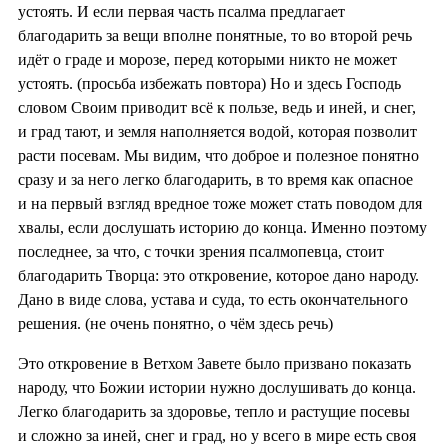
устоять. И если первая часть псалма предлагает
благодарить за вещи вполне понятные, то во второй речь
идёт о граде и морозе, перед которыми никто не может
устоять. (просьба избежать повтора) Но и здесь Господь
словом Своим приводит всё к пользе, ведь и иней, и снег,
и град тают, и земля наполняется водой, которая позволит
расти посевам. Мы видим, что доброе и полезное понятно
сразу и за него легко благодарить, в то время как опасное
и на первый взгляд вредное тоже может стать поводом для
хвалы, если дослушать историю до конца. Именно поэтому
последнее, за что, с точки зрения псалмопевца, стоит
благодарить Творца: это откровение, которое дано народу.
Дано в виде слова, устава и суда, то есть окончательного
решения. (не очень понятно, о чём здесь речь)
Это откровение в Ветхом Завете было призвано показать
народу, что Божии истории нужно дослушивать до конца.
Легко благодарить за здоровье, тепло и растущие посевы
и сложно за иней, снег и град, но у всего в мире есть своя