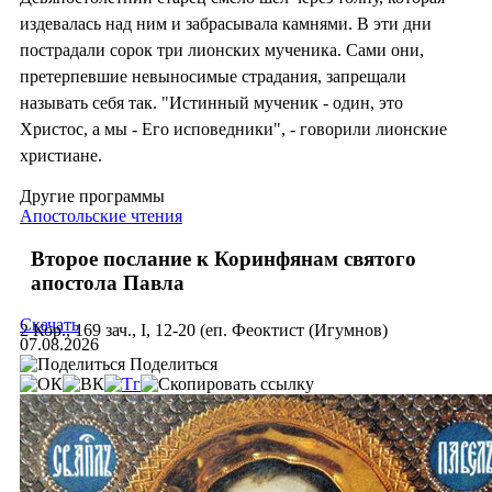
издевалась над ним и забрасывала камнями. В эти дни
пострадали сорок три лионских мученика. Сами они,
претерпевшие невыносимые страдания, запрещали
называть себя так. "Истинный мученик - один, это
Христос, а мы - Его исповедники", - говорили лионские
христиане.
Другие программы
Апостольские чтения
Второе послание к Коринфянам святого
апостола Павла
Скачать
2 Кор., 169 зач., I, 12-20 (еп. Феоктист (Игумнов)
07.08.2026
Поделиться