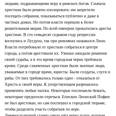
людьми, подрывающими веру в римских богов. Сначала
христиан было решено изолировать: им запретили
посещать собрания, показываться публично и даже в
частных домах. Но потом власти перешли к более
решительным мерам. По всей империи прокатились аресты
христиан. В сто семьдесят седьмом году репрессии
коснулись и Лугдуна, так при римлянах назывался Лион.
Власти потребовали от христиан собраться в центре
города, а потом арестовали их. Узники ожидали решения
своей судьбы, а в это время городская чернь требовала
крови. Среди схваченных христиан были знатные люди,
уважаемые в городе врачи, юристы. Были солдаты, слуги и
рабы. От них требовалось только одно - отказаться от
Христа и своей веры. К упорствующим разрешалось
применять любые пытки. Некоторые поспешили бежать,
некоторые предпочли отречься. Епископ Лионский Пофин
не был арестован, но сам поспешил к городской тюрьме,
чтобы разделить участь собратьев по вере.
Девяностолетний старец смело шёл через толпу, которая