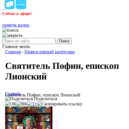
Сейчас в эфире:
помочь радио
Поиск
Главное меню
Главная
›
Православный календарь
Святитель Пофин, епископ
Лионский
Скачать
Святитель Пофин, епископ Лионский
Поделиться