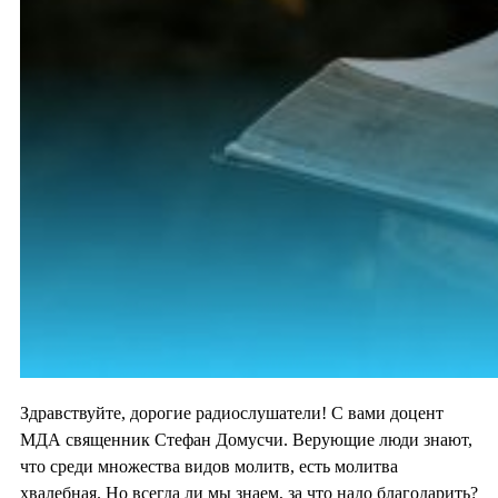
Здравствуйте, дорогие радиослушатели! С вами доцент
МДА священник Стефан Домусчи. Верующие люди знают,
что среди множества видов молитв, есть молитва
хвалебная. Но всегда ли мы знаем, за что надо благодарить?