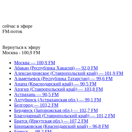
сейчас в эфире
FM-поток
Вернуться к эфиру
Москва - 100,9 FM
Москва — 100,9 FM
Абакан (Республика Хакасия) — 92,0 FM
Александровское (Ставропольский край) — 101,9 FM
Альметьевск (Республика Татарстан) — 99,6 FM
Анапа (Краснодарский край) — 90,5 FM
Арзгир (Ставропольский край) — 103,8 FM
Астрахань — 90,5 FM
Ахтубинск (Астраханская обл.) — 99,1 FM
Белгород — 103,2 FM
Бердянск (Запорожская обл.) — 102,7 FM
Благодарный (Ставропольский край) — 101,2 FM
Братск (Иркутская обл.) — 107,2 FM
Бриньковская (Краснодарский край) – 96,8 FM
Брянск — 98,2 FM