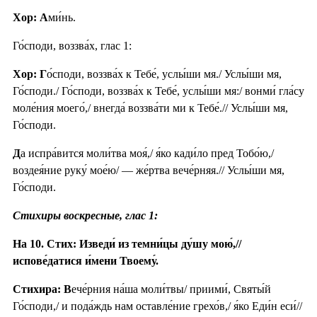
Хор: А
ми́нь.
Го́споди, воззва́х, глас 1:
Хор: Г
о́споди, воззва́х к Тебе́, услы́ши мя./ Услы́ши мя,
Го́споди./ Го́споди, воззва́х к Тебе́, услы́ши мя:/ вонми́ гла́су
моле́ния моего́,/ внегда́ воззва́ти ми к Тебе́.// Услы́ши мя,
Го́споди.
Д
а испра́вится моли́тва моя́,/ я́ко кади́ло пред Тобо́ю,/
воздея́ние руку́ мое́ю/ — же́ртва вече́рняя.// Услы́ши мя,
Го́споди.
Стихиры воскресные, глас 1:
На 10. Стих: Изведи́ из темни́цы ду́шу мою́,//
испове́датися и́мени Твоему́.
Стихира: В
ече́рния на́ша моли́твы/ приими́, Святы́й
Го́споди,/ и пода́ждь нам оставле́ние грехо́в,/ я́ко Еди́н еси́//