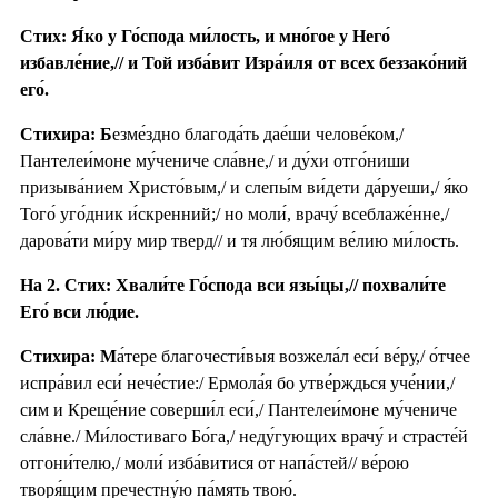
Стих: Я́ко у Го́спода ми́лость, и мно́гое у Него́
избавле́ние,// и Той изба́вит Изра́иля от всех беззако́ний
его́.
Стихира: Б
езме́здно благода́ть дае́ши челове́ком,/
Пантелеи́моне му́чениче сла́вне,/ и ду́хи отго́ниши
призыва́нием Христо́вым,/ и слепы́м ви́дети да́руеши,/ я́ко
Того́ уго́дник и́скренний;/ но моли́, врачу́ всеблаже́нне,/
дарова́ти ми́ру мир тверд// и тя лю́бящим ве́лию ми́лость.
На 2. Стих: Хвали́те Го́спода вси язы́цы,// похвали́те
Его́ вси лю́дие.
Стихира: М
а́тере благочести́выя возжела́л еси́ ве́ру,/ о́тчее
испра́вил еси́ нече́стие:/ Ермола́я бо утве́рждься уче́нии,/
сим и Креще́ние соверши́л еси́,/ Пантелеи́моне му́чениче
сла́вне./ Ми́лостиваго Бо́га,/ неду́гующих врачу́ и страсте́й
отгони́телю,/ моли́ изба́витися от напа́стей// ве́рою
творя́щим пречестну́ю па́мять твою́.