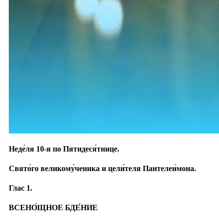
Неде́ля 10-я по Пятидеся́тнице.
Свято́го великому́ченика и цели́теля Пантелеи́мона.
Глас 1.
ВСЕНО́ЩНОЕ БДЕ́НИЕ