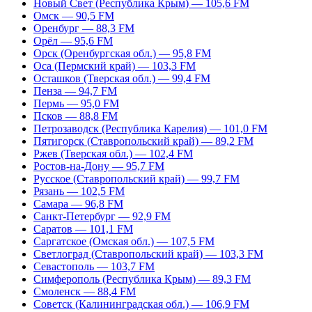
Новый Свет (Республика Крым) — 105,6 FM
Омск — 90,5 FM
Оренбург — 88,3 FM
Орёл — 95,6 FM
Орск (Оренбургская обл.) — 95,8 FM
Оса (Пермский край) — 103,3 FM
Осташков (Тверская обл.) — 99,4 FM
Пенза — 94,7 FM
Пермь — 95,0 FM
Псков — 88,8 FM
Петрозаводск (Республика Карелия) — 101,0 FM
Пятигорск (Ставропольский край) — 89,2 FM
Ржев (Тверская обл.) — 102,4 FM
Ростов-на-Дону — 95,7 FM
Русское (Ставропольский край) — 99,7 FM
Рязань — 102,5 FM
Самара — 96,8 FM
Санкт-Петербург — 92,9 FM
Саратов — 101,1 FM
Саргатское (Омская обл.) — 107,5 FM
Светлоград (Ставропольский край) — 103,3 FM
Севастополь — 103,7 FM
Симферополь (Республика Крым) — 89,3 FM
Смоленск — 88,4 FM
Советск (Калининградская обл.) — 106,9 FM