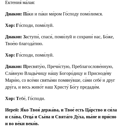
Ектения́ ма́лая:
Диакон: П
а́ки и па́ки ми́ром Го́споду помо́лимся.
Хор: Г
о́споди, поми́луй.
Диакон: З
аступи́, спаси́, поми́луй и сохрани́ нас, Бо́же,
Твое́ю благода́тию.
Хор: Г
о́споди, поми́луй.
Диакон: П
ресвяту́ю, Пречи́стую, Преблагослове́нную,
Сла́вную Влады́чицу на́шу Богоро́дицу и Присноде́ву
Мари́ю, со все́ми святы́ми помяну́вше, са́ми себе́ и друг
дру́га, и весь живо́т наш Христу́ Бо́гу предади́м.
Хор: Т
ебе́, Го́споди.
Иерей: Я́ко Твоя́ держа́ва, и Твое́ есть Ца́рство и си́ла
и сла́ва, Отца́ и Сы́на и Свята́го Ду́ха, ны́не и при́сно
и во ве́ки веко́в.