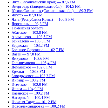
Чита (Забайкальский край) — 87,6 FM
Энергодар (Запорожская обл.) – 104,5 FM
Южно-Сахалинск (Сахалинская обл.) — 89,3 FM
Якутск — 87,9 FM
Ялта (Республика Крым) — 106,8 FM
Ярославль — 98,3 FM
Тюменская область:
Абатское — 103,8 FM
Аромашево — 103,5 FM
Байкалово — 105,5 FM
Бердюжье — 103,2 FM
Большое Сорокино — 102,7 FM
Вагай — 97,0 FM
Викулово — 103,6 FM
Голышманово — 105,4 FM
Демьянское — 102,6 FM
Ермаки — 103,3 FM
Заводоуковск — 103,3 FM
Ингаир — 103,2 FM
Исетское — 102,9 FM
Ишим — 104,9 FM
Казанское — 100,2 FM
Нагорный — 100,4 FM
Нижняя Тавда — 101,2 FM
Новоалександровка — 100,2 FM