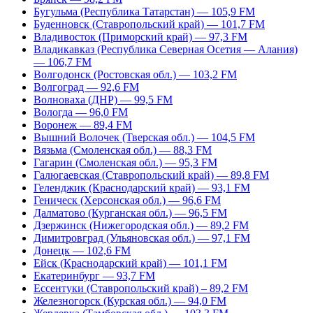
Бугульма (Республика Татарстан) — 105,9 FM
Буденновск (Ставропольский край) — 101,7 FM
Владивосток (Приморский край) — 97,3 FM
Владикавказ (Республика Северная Осетия — Алания)
— 106,7 FM
Волгодонск (Ростовская обл.) — 103,2 FM
Волгоград — 92,6 FM
Волноваха (ДНР) — 99,5 FM
Вологда — 96,0 FM
Воронеж — 89,4 FM
Вышний Волочек (Тверская обл.) — 104,5 FM
Вязьма (Смоленская обл.) — 88,3 FM
Гагарин (Смоленская обл.) — 95,3 FM
Галюгаевская (Ставропольский край) — 89,8 FM
Геленджик (Краснодарский край) — 93,1 FM
Геническ (Херсонская обл.) — 96,6 FM
Далматово (Курганская обл.) — 96,5 FM
Дзержинск (Нижегородская обл.) — 89,2 FM
Димитровград (Ульяновская обл.) — 97,1 FM
Донецк — 102,6 FM
Ейск (Краснодарский край) — 101,1 FM
Екатеринбург — 93,7 FM
Ессентуки (Ставропольский край) – 89,2 FM
Железногорск (Курская обл.) — 94,0 FM