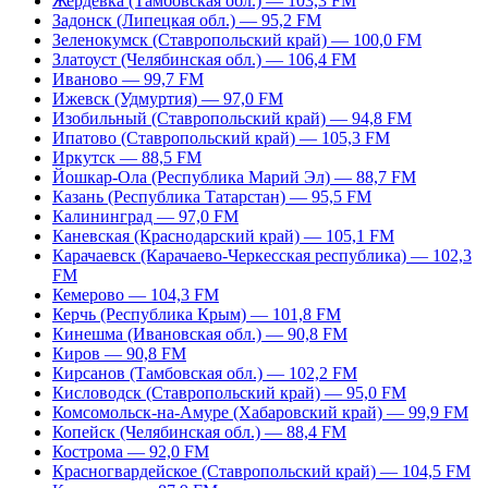
Жердевка (Тамбовская обл.) — 103,3 FM
Задонск (Липецкая обл.) — 95,2 FM
Зеленокумск (Ставропольский край) — 100,0 FM
Златоуст (Челябинская обл.) — 106,4 FM
Иваново — 99,7 FM
Ижевск (Удмуртия) — 97,0 FM
Изобильный (Ставропольский край) — 94,8 FM
Ипатово (Ставропольский край) — 105,3 FM
Иркутск — 88,5 FM
Йошкар-Ола (Республика Марий Эл) — 88,7 FM
Казань (Республика Татарстан) — 95,5 FM
Калининград — 97,0 FM
Каневская (Краснодарский край) — 105,1 FM
Карачаевск (Карачаево-Черкесская республика) — 102,3
FM
Кемерово — 104,3 FM
Керчь (Республика Крым) — 101,8 FM
Кинешма (Ивановская обл.) — 90,8 FM
Киров — 90,8 FM
Кирсанов (Тамбовская обл.) — 102,2 FM
Кисловодск (Ставропольский край) — 95,0 FM
Комсомольск-на-Амуре (Хабаровский край) — 99,9 FM
Копейск (Челябинская обл.) — 88,4 FM
Кострома — 92,0 FM
Красногвардейское (Ставропольский край) — 104,5 FM