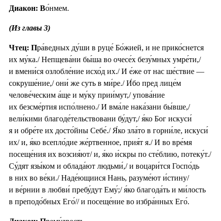
Диакон: В
о́нмем.
(Из главы 3)
Чтец: П
ра́ведных ду́ши в руце́ Бо́жией, и не прико́снется
их му́ка./ Непщева́ни бы́ша во очесе́х безу́мных умре́ти,/
и вмени́ся озлобле́ние исхо́д их./ И е́же от нас ше́ствие —
сокруше́ние,/ они́ же суть в ми́ре./ И́бо пред лице́м
челове́ческим а́ще и му́ку прии́мут,/ упова́ние
их безсме́ртия испо́лнено./ И вма́ле нака́зани бы́вше,/
вели́кими благоде́тельствовани бу́дут,/ я́ко Бог искуси́
я и обре́те их досто́йны Себе́./ Я́ко зла́то в горни́ле, искуси́
их/ и, я́ко всепло́дие же́ртвенное, прия́т я./ И во вре́мя
посеще́ния их возсия́ют/ и, я́ко и́скры по сте́блию, потеку́т./
Су́дят язы́ком и облада́ют людьми́,/ и воцари́тся Госпо́дь
в них во ве́ки./ Наде́ющиися Нань, разуме́ют и́стину/
и ве́рнии в любви́ пребу́дут Ему́;/ я́ко благода́ть и ми́лость
в преподо́бных Его́// и посеще́ние во избра́нных Его́.