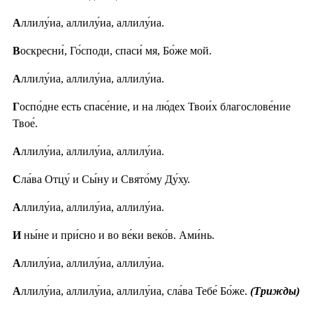
А
ллилу́иа, аллилу́иа, аллилу́иа.
В
оскресни́, Го́споди, спаси́ мя, Бо́же мой.
А
ллилу́иа, аллилу́иа, аллилу́иа.
Г
оспо́дне есть спасе́ние, и на лю́дех Твои́х благослове́ние
Твое́.
А
ллилу́иа, аллилу́иа, аллилу́иа.
С
ла́ва Отцу́ и Сы́ну и Свято́му Ду́ху.
А
ллилу́иа, аллилу́иа, аллилу́иа.
И
ны́не и при́сно и во ве́ки веко́в. Ами́нь.
А
ллилу́иа, аллилу́иа, аллилу́иа.
А
ллилу́иа, аллилу́иа, аллилу́иа, сла́ва Тебе́ Бо́же.
(Трижды)