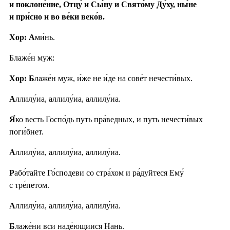
и поклоне́ние, Отцу́ и Сы́ну и Свято́му Ду́ху, ны́не
и при́сно и во ве́ки веко́в.
Хор: А
ми́нь.
Блаже́н муж:
Хор: Б
лаже́н муж, и́же не и́де на сове́т нечести́вых.
А
ллилу́иа, аллилу́иа, аллилу́иа.
Я́
ко весть Госпо́дь путь пра́ведных, и путь нечести́вых
поги́бнет.
А
ллилу́иа, аллилу́иа, аллилу́иа.
Р
або́тайте Го́сподеви со стра́хом и ра́дуйтеся Ему́
с тре́петом.
А
ллилу́иа, аллилу́иа, аллилу́иа.
Б
лаже́ни вси наде́ющиися Нань.