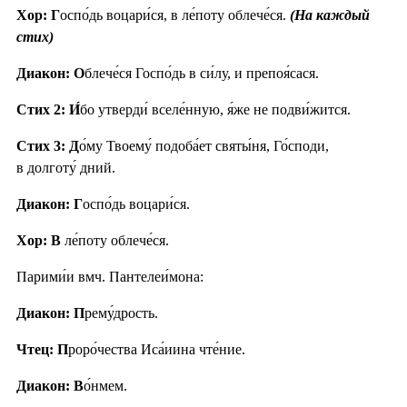
Хор: Г
оспо́дь воцари́ся, в ле́поту облече́ся.
(На каждый
стих)
Диакон: О
блече́ся Госпо́дь в си́лу, и препоя́сася.
Стих 2:
И́
бо утверди́ вселе́нную, я́же не подви́жится.
Стих 3:
Д
о́му Твоему́ подоба́ет святы́ня, Го́споди,
в долготу́ дний.
Диакон: Г
оспо́дь воцари́ся.
Хор: В
ле́поту облече́ся.
Парими́и вмч. Пантелеи́мона:
Диакон: П
рему́дрость.
Чтец: П
роро́чества Иса́иина чте́ние.
Диакон: В
о́нмем.