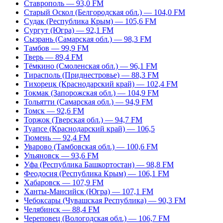
Ставрополь — 93,0 FM
Старый Оскол (Белгородская обл.) — 104,0 FM
Судак (Республика Крым) — 105,6 FM
Сургут (Югра) — 92,1 FM
Сызрань (Самарская обл.) — 98,3 FM
Тамбов — 99,9 FM
Тверь — 89,4 FM
Тёмкино (Смоленская обл.) — 96,1 FM
Тирасполь (Приднестровье) — 88,3 FM
Тихорецк (Краснодарский край) — 102,4 FM
Токмак (Запорожская обл.) — 104,9 FM
Тольятти (Самарская обл.) — 94,9 FM
Томск — 92,6 FM
Торжок (Тверская обл.) — 94,7 FM
Туапсе (Краснодарский край) — 106,5
Тюмень — 92,4 FM
Уварово (Тамбовская обл.) — 100,6 FM
Ульяновск — 93,6 FM
Уфа (Республика Башкортостан) — 98,8 FM
Феодосия (Республика Крым) — 106,1 FM
Хабаровск — 107,9 FM
Ханты-Мансийск (Югра) — 107,1 FM
Чебоксары (Чувашская Республика) — 90,3 FM
Челябинск — 88,4 FM
Череповец (Вологодская обл.) — 106,7 FM