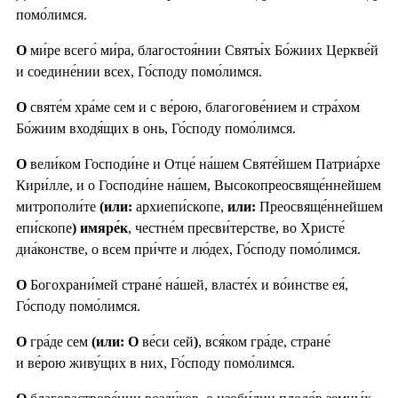
помо́лимся.
О
ми́ре всего́ ми́ра, благостоя́нии Святы́х Бо́жиих Церкве́й
и соедине́нии всех, Го́споду помо́лимся.
О
святе́м хра́ме сем и с ве́рою, благогове́нием и стра́хом
Бо́жиим входя́щих в онь, Го́споду помо́лимся.
О
вели́ком Господи́не и Отце́ на́шем Святе́йшем Патриа́рхе
Кири́лле, и о Господи́не на́шем, Высокопреосвяще́ннейшем
митрополи́те
(или:
архиепи́скопе,
или:
Преосвяще́ннейшем
епи́скопе
) имяре́к
, честне́м пресви́терстве, во Христе́
диа́констве, о всем при́чте и лю́дех, Го́споду помо́лимся.
О
Богохрани́мей стране́ на́шей, власте́х и во́инстве ея́,
Го́споду помо́лимся.
О
гра́де сем
(или: О
ве́си сей
)
, вся́ком гра́де, стране́
и ве́рою живу́щих в них, Го́споду помо́лимся.