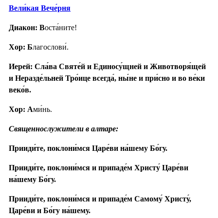
Вели́кая Вече́рня
Диакон: В
оста́ните!
Хор: Б
лагослови́.
Иерей: Сла́ва Святе́й и Единосу́щней и Животворя́щей
и Неразде́льней Тро́ице всегда́, ны́не и при́сно и во ве́ки
веко́в.
Хор: А
ми́нь.
Священнослужители в алтаре:
Прииди́те, поклони́мся Царе́ви на́шему Бо́гу.
Прииди́те, поклони́мся и припаде́м Христу́ Царе́ви
на́шему Бо́гу.
Прииди́те, поклони́мся и припаде́м Самому́ Христу́,
Царе́ви и Бо́гу на́шему.