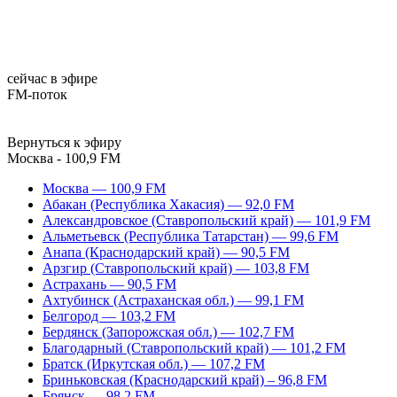
сейчас в эфире
FM-поток
Вернуться к эфиру
Москва - 100,9 FM
Москва — 100,9 FM
Абакан (Республика Хакасия) — 92,0 FM
Александровское (Ставропольский край) — 101,9 FM
Альметьевск (Республика Татарстан) — 99,6 FM
Анапа (Краснодарский край) — 90,5 FM
Арзгир (Ставропольский край) — 103,8 FM
Астрахань — 90,5 FM
Ахтубинск (Астраханская обл.) — 99,1 FM
Белгород — 103,2 FM
Бердянск (Запорожская обл.) — 102,7 FM
Благодарный (Ставропольский край) — 101,2 FM
Братск (Иркутская обл.) — 107,2 FM
Бриньковская (Краснодарский край) – 96,8 FM
Брянск — 98,2 FM