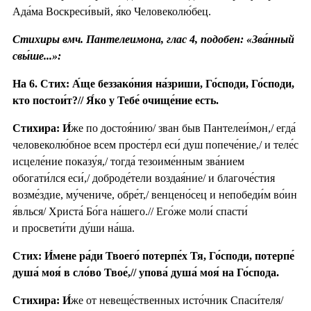
Ада́ма Воскреси́вый, я́ко Человеколю́бец.
Стихиры вмч. Пантелеимона, глас 4, подобен: «Зва́нный
свы́ше...»:
На 6. Стих: А́ще беззако́ния на́зриши, Го́споди, Го́споди,
кто постои́т?// Я́ко у Тебе́ очище́ние есть.
Стихира:
И́
же по достоя́нию/ зван быв Пантелеи́мон,/ егда́
человеколю́бное всем просте́рл еси́ душ попече́ние,/ и теле́с
исцеле́ние показу́я,/ тогда́ тезоиме́нным зва́нием
обогати́лся еси́,/ доброде́тели воздая́ние/ и благоче́стия
возме́здие, му́чениче, обре́т,/ венцено́сец и непобеди́м во́ин
я́влься/ Христа́ Бо́га на́шего.// Его́же моли́ спасти́
и просвети́ти ду́ши на́ша.
Стих: И́мене ра́ди Твоего́ потерпе́х Тя, Го́споди, потерпе́
душа́ моя́ в сло́во Твое́,// упова́ душа́ моя́ на Го́спода.
Стихира:
И́
же от невеще́ственных исто́чник Спаси́теля/