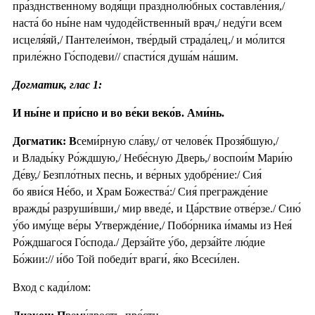
пра́зднственному водя́щи празднолю́бных составле́ния,/
наста́ бо ны́не нам чудоде́йственный врач,/ неду́ги всем
исцеля́яй,/ Пантелеи́мон, тве́рдый страда́лец,/ и мо́лится
приле́жно Го́сподеви// спасти́ся душа́м на́шим.
Догматик, глас 1:
И ны́не и при́сно и во ве́ки веко́в. Ами́нь.
Догматик: В
семи́рную сла́ву,/ от челове́к Прозя́бшую,/
и Влады́ку Ро́ждшую,/ Небе́сную Дверь,/ воспои́м Мари́ю
Де́ву,/ Безпло́тных песнь, и ве́рных удобре́ние:/ Сия́
бо яви́ся Не́бо, и Храм Божества́:/ Сия́ прегражде́ние
вражды́ разруши́вши,/ мир введе́, и Ца́рствие отве́рзе./ Сию́
у́бо иму́ще ве́ры Утвержде́ние,/ Побо́рника и́мамы из Нея́
Ро́ждшагося Го́спода./ Дерза́йте у́бо, дерза́йте лю́дие
Бо́жии:// и́бо Той победи́т враги́, я́ко Всеси́лен.
Вход с кади́лом: