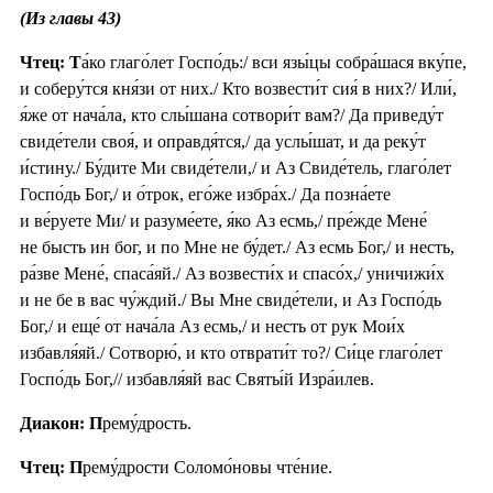
(Из главы 43)
Чтец: Т
а́ко глаго́лет Госпо́дь:/ вси язы́цы собра́шася вку́пе,
и соберу́тся кня́зи от них./ Кто возвести́т сия́ в них?/ Или́,
я́же от нача́ла, кто слы́шана сотвори́т вам?/ Да приведу́т
свиде́тели своя́, и оправдя́тся,/ да услы́шат, и да реку́т
и́стину./ Бу́дите Ми свиде́тели,/ и Аз Свиде́тель, глаго́лет
Госпо́дь Бог,/ и о́трок, его́же избра́х./ Да позна́ете
и ве́руете Ми/ и разуме́ете, я́ко Аз есмь,/ пре́жде Мене́
не бысть ин бог, и по Мне не бу́дет./ Аз есмь Бог,/ и несть,
ра́зве Мене́, спаса́яй./ Аз возвести́х и спасо́х,/ уничижи́х
и не бе в вас чу́ждий./ Вы Мне свиде́тели, и Аз Госпо́дь
Бог,/ и еще́ от нача́ла Аз есмь,/ и несть от рук Мои́х
избавля́яй./ Сотворю́, и кто отврати́т то?/ Си́це глаго́лет
Госпо́дь Бог,// избавля́яй вас Святы́й Изра́илев.
Диакон: П
рему́дрость.
Чтец: П
рему́дрости Соломо́новы чте́ние.