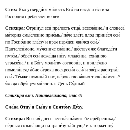
Стих:
Я́ко утверди́ся ми́лость Его́ на нас,// и и́стина
Госпо́дня пребыва́ет во век.
Стихира: О
три́нул еси́ пре́лесть отца́, всесла́вне,/ и словеса́
ма́терня смы́сленно прие́мь,/ па́че зла́та плод прине́сл еси́
по Госпо́дню гла́су/ и врач изря́ден яви́лся еси́,/
Пантелеи́моне, му́чениче сла́вне,/ ше́ствуя же благода́ти
путе́м,/ обре́л еси́ лежа́ща ни́зу младе́нца, ехи́дною
угрызе́на,/ и к Бо́гу моли́тву сотвори́в, и приле́жно
помоли́вся,/ а́бие о́трока воскреси́л еси́/ и зве́ря растерза́л
еси́./ Те́мже помина́й нас, ве́рою творя́щих твою́ па́мять,//
я́ко да обря́щем ми́лость в День Су́дный.
Стихира вмч. Пантелеимона, глас 6:
Сла́ва Отцу́ и Сы́ну и Свято́му Ду́ху.
Стихира: В
озсия́ днесь честна́я па́мять безсре́бреника,/
ве́рныя созыва́ющи на трапе́зу та́йную,/ и к торжеству́