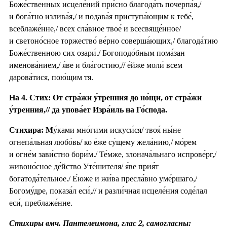
Боже́ственных исцеле́ний при́сно благода́ть почерпа́я,/
и бога́тно излива́я,/ и подава́я приступа́ющим к тебе́,
всеблаже́нне,/ всех сла́вное твое́ и всесвяще́нное/
и светоно́сное торжество́ ве́рно соверша́ющих,/ благода́тию
Боже́ственною сих озари́./ Богоподо́бным пома́зан
именова́нием,/ я́ве и бла́гостию,// е́йже моли́ всем
дарова́тися, пою́щим тя.
На 4. Стих: От стра́жи у́тренния до но́щи, от стра́жи
у́тренния,// да упова́ет Изра́иль на Го́спода.
Стихира: М
у́ками мно́гими искуси́ся/ твоя́ ны́не
огнепа́льная любо́вь/ ко е́же су́щему жела́нию,/ мо́рем
и огне́м зави́стно бори́м./ Те́мже, злонача́льнаго испрове́рг,/
живоно́сное де́йство Уте́шителя/ я́ве прия́т
богатода́тельное./ Е́юже и жи́ва пресла́вно уме́ршаго,/
Богому́дре, показа́л еси́,// и разли́чная исцеле́ния соде́лал
еси́, преблаже́нне.
Стихиры вмч. Пантелеимона, глас 2, самогласны: