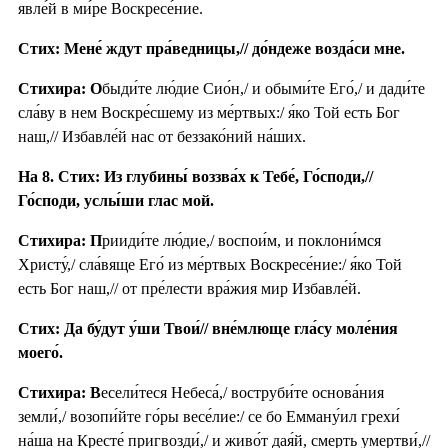
явле́й в ми́ре Воскресе́ние.
Стих: Мене́ ждут пра́ведницы,// до́ндеже возда́си мне.
Стихира: О
быди́те лю́дие Сио́н,/ и обыми́те Его́,/ и дади́те
сла́ву в нем Воскре́сшему из ме́ртвых:/ я́ко Той есть Бог
наш,// Избавле́й нас от беззако́ний на́ших.
На 8. Стих: Из глубины́ воззва́х к Тебе́, Го́споди,//
Го́споди, услы́ши глас мой.
Стихира: П
рииди́те лю́дие,/ воспои́м, и поклони́мся
Христу́,/ сла́вяще Его́ из ме́ртвых Воскресе́ние:/ я́ко Той
есть Бог наш,// от пре́лести вра́жия мир Избавле́й.
Стих: Да бу́дут у́ши Твои́// вне́млюще гла́су моле́ния
моего́.
Стихира: В
есели́теся Небеса́,/ воструби́те основа́ния
земли́,/ возопи́йте го́ры весе́лие:/ се бо Емману́ил грехи́
на́ша на Кресте́ пригвозди́,/ и живо́т дая́й, смерть умертви́,//