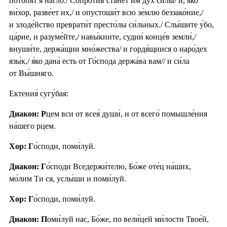
потопя́т я́ на́гло./ Сопроти́в ста́нет им дух си́лы/ и, я́ко
ви́хор, разве́ет их,/ и опустоши́т всю зе́млю беззако́ние,/
и злоде́йство преврати́т престо́лы си́льных./ Слы́шите у́бо,
ца́рие, и разуме́йте,/ навы́кните, судии́ конце́в земли́,/
внуши́те, держа́щии мно́жества/ и гордя́щиися о наро́дех
язы́к,/ я́ко дана́ есть от Го́спода держа́ва вам// и си́ла
от Вы́шняго.
Ектения́ сугу́бая:
Диакон: Р
цем вси от всея́ души́, и от всего́ помышле́ния
на́шего рцем.
Хор: Г
о́споди, поми́луй.
Диакон: Г
о́споди Вседержи́телю, Бо́же оте́ц на́ших,
мо́лим Ти ся, услы́ши и поми́луй.
Хор: Г
о́споди, поми́луй.
Диакон: П
оми́луй нас, Бо́же, по вели́цей ми́лости Твое́й,