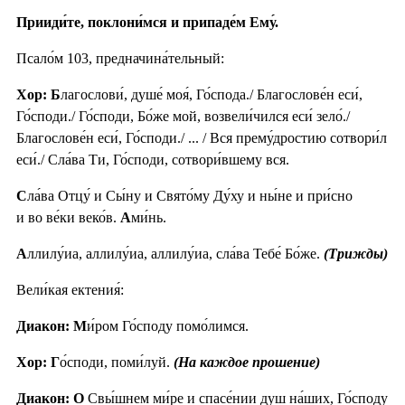
Прииди́те, поклони́мся и припаде́м Ему́.
Псало́м 103, предначина́тельный:
Хор: Б
лагослови́, душе́ моя́, Го́спода./ Благослове́н еси́,
Го́споди./ Го́споди, Бо́же мой, возвели́чился еси́ зело́./
Благослове́н еси́, Го́споди./ ... / Вся прему́дростию сотвори́л
еси́./ Сла́ва Ти, Го́споди, сотвори́вшему вся.
С
ла́ва Отцу́ и Сы́ну и Свято́му Ду́ху и ны́не и при́сно
и во ве́ки веко́в.
А
ми́нь.
А
ллилу́иа, аллилу́иа, аллилу́иа, сла́ва Тебе́ Бо́же.
(Трижды)
Вели́кая ектения́:
Диакон: М
и́ром Го́споду помо́лимся.
Хор: Г
о́споди, поми́луй.
(На каждое прошение)
Диакон: О
Свы́шнем ми́ре и спасе́нии душ на́ших, Го́споду