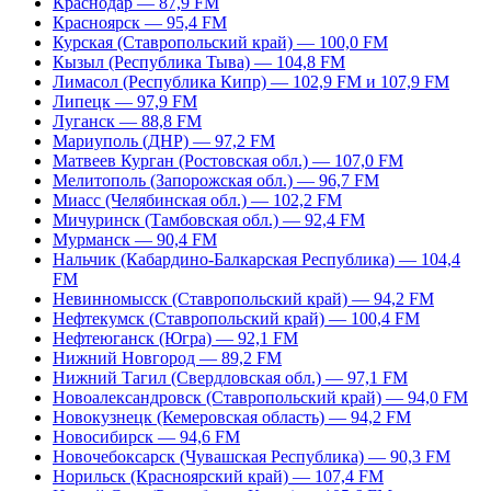
Краснодар — 87,9 FM
Красноярск — 95,4 FM
Курская (Ставропольский край) — 100,0 FM
Кызыл (Республика Тыва) — 104,8 FM
Лимасол (Республика Кипр) — 102,9 FM и 107,9 FM
Липецк — 97,9 FM
Луганск — 88,8 FM
Мариуполь (ДНР) — 97,2 FM
Матвеев Курган (Ростовская обл.) — 107,0 FM
Мелитополь (Запорожская обл.) — 96,7 FM
Миасс (Челябинская обл.) — 102,2 FM
Мичуринск (Тамбовская обл.) — 92,4 FM
Мурманск — 90,4 FM
Нальчик (Кабардино-Балкарская Республика) — 104,4
FM
Невинномысск (Ставропольский край) — 94,2 FM
Нефтекумск (Ставропольский край) — 100,4 FM
Нефтеюганск (Югра) — 92,1 FM
Нижний Новгород — 89,2 FM
Нижний Тагил (Свердловская обл.) — 97,1 FM
Новоалександровск (Ставропольский край) — 94,0 FM
Новокузнецк (Кемеровская область) — 94,2 FM
Новосибирск — 94,6 FM
Новочебоксарск (Чувашская Республика) — 90,3 FM
Норильск (Красноярский край) — 107,4 FM