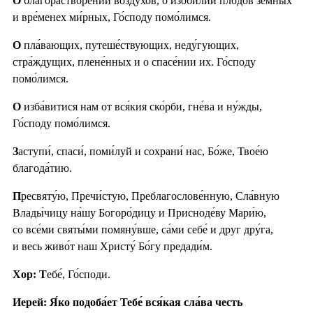
О
благорастворе́нии возду́хов, о изоби́лии плодо́в земны́х
и вре́менех ми́рных, Го́споду помо́лимся.
О
пла́вающих, путеше́ствующих, неду́гующих,
стра́ждущих, плене́нных и о спасе́нии их. Го́споду
помо́лимся.
О
изба́витися нам от вся́кия ско́рби, гне́ва и ну́жды,
Го́споду помо́лимся.
З
аступи́, спаси́, поми́луй и сохрани́ нас, Бо́же, Твое́ю
благода́тию.
П
ресвяту́ю, Пречи́стую, Преблагослове́нную, Сла́вную
Влады́чицу на́шу Богоро́дицу и Присноде́ву Мари́ю,
со все́ми святы́ми помяну́вше, са́ми себе́ и друг дру́га,
и весь живо́т наш Христу́ Бо́гу предади́м.
Хор: Т
ебе́, Го́споди.
Иерей: Я́ко подоба́ет Тебе́ вся́кая сла́ва честь