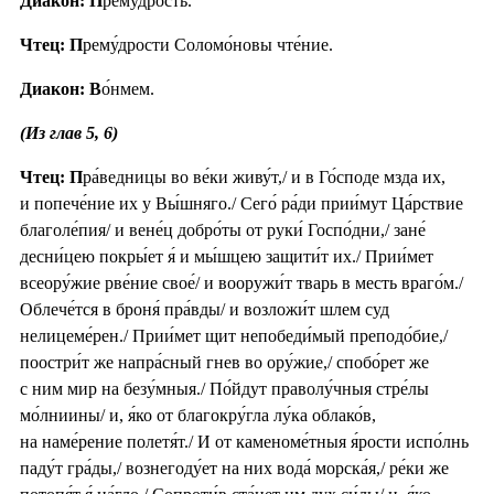
Диакон: П
рему́дрость.
Чтец: П
рему́дрости Соломо́новы чте́ние.
Диакон: В
о́нмем.
(Из глав 5, 6)
Чтец: П
ра́ведницы во ве́ки живу́т,/ и в Го́споде мзда их,
и попече́ние их у Вы́шняго./ Сего́ ра́ди прии́мут Ца́рствие
благоле́пия/ и вене́ц добро́ты от руки́ Госпо́дни,/ зане́
десни́цею покры́ет я́ и мы́шцею защити́т их./ Прии́мет
всеору́жие рве́ние свое́/ и вооружи́т тварь в месть враго́м./
Облече́тся в броня́ пра́вды/ и возложи́т шлем суд
нелицеме́рен./ Прии́мет щит непобеди́мый преподо́бие,/
поостри́т же напра́сный гнев во ору́жие,/ спобо́рет же
с ним мир на безу́мныя./ По́йдут праволу́чныя стре́лы
мо́лниины/ и, я́ко от благокру́гла лу́ка облако́в,
на наме́рение полетя́т./ И от каменоме́тныя я́рости испо́лнь
паду́т гра́ды,/ вознегоду́ет на них вода́ морска́я,/ ре́ки же