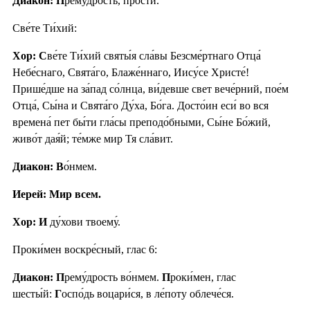
Диакон: П
рему́дрость, про́сти.
Све́те Ти́хий:
Хор: С
ве́те Ти́хий святы́я сла́вы Безсме́ртнаго Отца́
Небе́снаго, Свята́го, Блаже́ннаго, Иису́се Христе́!
Прише́дше на за́пад со́лнца, ви́девше свет вече́рний, пое́м
Отца́, Сы́на и Свята́го Ду́ха, Бо́га. Досто́ин еси́ во вся
времена́ пет бы́ти гла́сы преподо́бными, Сы́не Бо́жий,
живо́т дая́й; те́мже мир Тя сла́вит.
Диакон: В
о́нмем.
Иерей: Мир всем.
Хор: И
ду́хови твоему́.
Проки́мен воскре́сный, глас 6:
Диакон: П
рему́дрость во́нмем.
П
роки́мен, глас
шесты́й:
Г
оспо́дь воцари́ся, в ле́поту облече́ся.