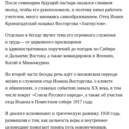
После семинарии будущий пастырь оказался слишком
молод, чтобы его рукоположили, и поэтому начал работать
учителем, много занимаясь самообразованием. Отец Иоанн
Кронштадтский называл Восторгова «Златоустом».
Отдельно в беседе звучит тема его огромного служения
и труда— от церковного просвещения
и административных поручений до поездок по Сибири
и Дальнему Востоку, а также командировок в Японию,
Китай и Маньчжурию.
Во второй части беседы речь идёт о московском периоде
жизни и служения отца Иоанна Восторгова, о клевете
и обвинениях, о сложных событиях начала ХХ века, в том
числе вокруг «Союза Русского народа», а также об участии
отца Иоанна в Поместном соборе 1917 года.
В диалоге вспоминают и трагическую развязку 1918 года,
размышляя о том, как цельность веры и внутреннее
целомудрие помогают понять путь новомучеников.