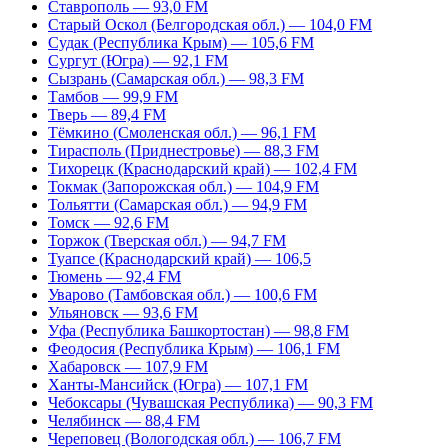
Ставрополь — 93,0 FM
Старый Оскол (Белгородская обл.) — 104,0 FM
Судак (Республика Крым) — 105,6 FM
Сургут (Югра) — 92,1 FM
Сызрань (Самарская обл.) — 98,3 FM
Тамбов — 99,9 FM
Тверь — 89,4 FM
Тёмкино (Смоленская обл.) — 96,1 FM
Тирасполь (Приднестровье) — 88,3 FM
Тихорецк (Краснодарский край) — 102,4 FM
Токмак (Запорожская обл.) — 104,9 FM
Тольятти (Самарская обл.) — 94,9 FM
Томск — 92,6 FM
Торжок (Тверская обл.) — 94,7 FM
Туапсе (Краснодарский край) — 106,5
Тюмень — 92,4 FM
Уварово (Тамбовская обл.) — 100,6 FM
Ульяновск — 93,6 FM
Уфа (Республика Башкортостан) — 98,8 FM
Феодосия (Республика Крым) — 106,1 FM
Хабаровск — 107,9 FM
Ханты-Мансийск (Югра) — 107,1 FM
Чебоксары (Чувашская Республика) — 90,3 FM
Челябинск — 88,4 FM
Череповец (Вологодская обл.) — 106,7 FM