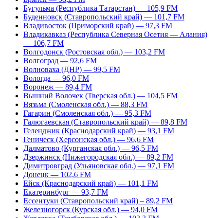
Бугульма (Республика Татарстан) — 105,9 FM
Буденновск (Ставропольский край) — 101,7 FM
Владивосток (Приморский край) — 97,3 FM
Владикавказ (Республика Северная Осетия — Алания)
— 106,7 FM
Волгодонск (Ростовская обл.) — 103,2 FM
Волгоград — 92,6 FM
Волноваха (ДНР) — 99,5 FM
Вологда — 96,0 FM
Воронеж — 89,4 FM
Вышний Волочек (Тверская обл.) — 104,5 FM
Вязьма (Смоленская обл.) — 88,3 FM
Гагарин (Смоленская обл.) — 95,3 FM
Галюгаевская (Ставропольский край) — 89,8 FM
Геленджик (Краснодарский край) — 93,1 FM
Геническ (Херсонская обл.) — 96,6 FM
Далматово (Курганская обл.) — 96,5 FM
Дзержинск (Нижегородская обл.) — 89,2 FM
Димитровград (Ульяновская обл.) — 97,1 FM
Донецк — 102,6 FM
Ейск (Краснодарский край) — 101,1 FM
Екатеринбург — 93,7 FM
Ессентуки (Ставропольский край) – 89,2 FM
Железногорск (Курская обл.) — 94,0 FM