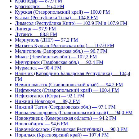
Краснодар — 87,9 FM
Красноярск — 95,4 FM
Курская (Ставропольский край) — 100,0 FM
Кызыл (Республика Тыва) — 104,8 FM
Лимасол (Республика Кипр) — 102,9 FM и 107,9 FM
Липецк — 97,9 FM
Луганск — 88,8 FM
Мариуполь (ДНР) — 97,2 FM
Матвеев Курган (Ростовская обл.) — 107,0 FM
Мелитополь (Запорожская обл.) — 96,7 FM
Миасс (Челябинская обл.) — 102,2 FM
Мичуринск (Тамбовская обл.) — 92,4 FM
Мурманск — 90,4 FM
Нальчик (Кабардино-Балкарская Республика) — 104,4
FM
Невинномысск (Ставропольский край) — 94,2 FM
Нефтекумск (Ставропольский край) — 100,4 FM
Нефтеюганск (Югра) — 92,1 FM
Нижний Новгород — 89,2 FM
Нижний Тагил (Свердловская обл.) — 97,1 FM
Новоалександровск (Ставропольский край) — 94,0 FM
Новокузнецк (Кемеровская область) — 94,2 FM
Новосибирск — 94,6 FM
Новочебоксарск (Чувашская Республика) — 90,3 FM
Норильск (Красноярский край) — 107,4 FM