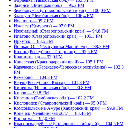
Жердевка (Тамбовская обл.) — 103,3 FM
Задонск (Липецкая обл.) — 95,2 FM
Зеленокумск (Ставропольский край) — 100,0 FM
Златоуст (Челябинская обл.) — 106,4 FM
Иваново — 99,7 FM
Ижевск (Удмуртия) — 97,0 FM
Изобильный (Ставропольский край) — 94,8 FM
Ипатово (Ставропольский край) — 105,3 FM
Иркутск — 88,5 FM
Йошкар-Ола (Республика Марий Эл) — 88,7 FM
Казань (Республика Татарстан) — 95,5 FM
Калининград — 97,0 FM
Каневская (Краснодарский край) — 105,1 FM
Карачаевск (Карачаево-Черкесская республика) — 102,3
FM
Кемерово — 104,3 FM
Керчь (Республика Крым) — 101,8 FM
Кинешма (Ивановская обл.) — 90,8 FM
Киров — 90,8 FM
Кирсанов (Тамбовская обл.) — 102,2 FM
Кисловодск (Ставропольский край) — 95,0 FM
Комсомольск-на-Амуре (Хабаровский край) — 99,9 FM
Копейск (Челябинская обл.) — 88,4 FM
Кострома — 92,0 FM
Красногвардейское (Ставропольский край) — 104,5 FM