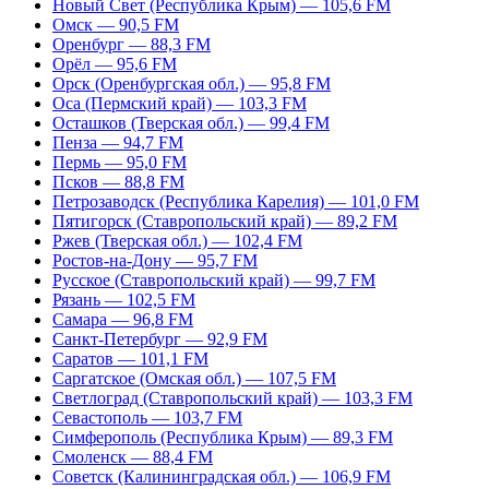
Новый Свет (Республика Крым) — 105,6 FM
Омск — 90,5 FM
Оренбург — 88,3 FM
Орёл — 95,6 FM
Орск (Оренбургская обл.) — 95,8 FM
Оса (Пермский край) — 103,3 FM
Осташков (Тверская обл.) — 99,4 FM
Пенза — 94,7 FM
Пермь — 95,0 FM
Псков — 88,8 FM
Петрозаводск (Республика Карелия) — 101,0 FM
Пятигорск (Ставропольский край) — 89,2 FM
Ржев (Тверская обл.) — 102,4 FM
Ростов-на-Дону — 95,7 FM
Русское (Ставропольский край) — 99,7 FM
Рязань — 102,5 FM
Самара — 96,8 FM
Санкт-Петербург — 92,9 FM
Саратов — 101,1 FM
Саргатское (Омская обл.) — 107,5 FM
Светлоград (Ставропольский край) — 103,3 FM
Севастополь — 103,7 FM
Симферополь (Республика Крым) — 89,3 FM
Смоленск — 88,4 FM
Советск (Калининградская обл.) — 106,9 FM