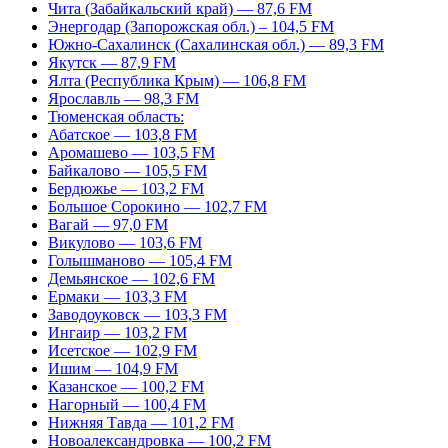
Чита (Забайкальский край) — 87,6 FM
Энергодар (Запорожская обл.) – 104,5 FM
Южно-Сахалинск (Сахалинская обл.) — 89,3 FM
Якутск — 87,9 FM
Ялта (Республика Крым) — 106,8 FM
Ярославль — 98,3 FM
Тюменская область:
Абатское — 103,8 FM
Аромашево — 103,5 FM
Байкалово — 105,5 FM
Бердюжье — 103,2 FM
Большое Сорокино — 102,7 FM
Вагай — 97,0 FM
Викулово — 103,6 FM
Голышманово — 105,4 FM
Демьянское — 102,6 FM
Ермаки — 103,3 FM
Заводоуковск — 103,3 FM
Ингаир — 103,2 FM
Исетское — 102,9 FM
Ишим — 104,9 FM
Казанское — 100,2 FM
Нагорный — 100,4 FM
Нижняя Тавда — 101,2 FM
Новоалександровка — 100,2 FM