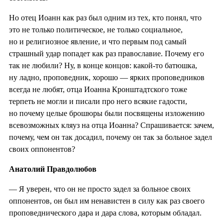
Но отец Иоанн как раз был одним из тех, кто понял, что
это не только политическое, не только социальное,
но и религиозное явление, и что первым под самый
страшный удар попадет как раз православие. Почему его
так не любили? Ну, в конце концов: какой-то батюшка,
ну ладно, проповедник, хорошо — ярких проповедников
всегда не любят, отца Иоанна Кронштадтского тоже
терпеть не могли и писали про него всякие гадости,
но почему целые брошюры были посвящены изложению
всевозможных кляуз на отца Иоанна? Спрашивается: зачем,
почему, чем он так досадил, почему он так за больное задел
своих оппонентов?
Анатолий Правдолюбов
— Я уверен, что он не просто задел за больное своих
оппонентов, он был им ненавистен в силу как раз своего
проповеднического дара и дара слова, которым обладал.