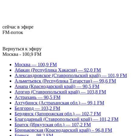
сейчас в эфире
FM-поток
Вернуться к эфиру
Москва - 100,9 FM
Москва — 100,9 FM
Абакан (Республика Хакасия) — 92,0 FM
Александровское (Ставропольский край) — 101,9 FM
Альметьевск (Республика Татарстан) — 99,6 FM
Анапа (Краснодарский край) — 90,5 FM
Арзгир (Ставропольский край) — 103,8 FM
Астрахань — 90,5 FM
Ахтубинск (Астраханская обл.) — 99,1 FM
Белгород — 103,2 FM
Бердянск (Запорожская обл.) — 102,7 FM
Благодарный (Ставропольский край) — 101,2 FM
Братск (Иркутская обл.) — 107,2 FM
Бриньковская (Краснодарский край) – 96,8 FM
Брянск — 98,2 FM