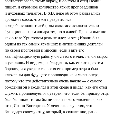
соответствовало этому образу, и об этом и отец Иоанн
пишет, и огромное количество ярких проповедников
и духовных талантов. В XIX веке об этом раздавались
громкие голоса, что мы превратились
в «требоисполнителей», мы являемся исключительно
функциональным аппаратом, но о живой Церкви именно
как о теле Христовом речь не идет, и отец Иоанн был
одним из тех самых ярчайших и активнейших деятелей
по своей проповеди и миссии, если взять его
квалификационную работу, он с этого начал, т.е. он вырос
в условиях. И видимо, наблюдая то, как его отец с этим
боролся, и я уверен: скорее всего, пример отца и был
ключевым для будущего проповедника и миссионера,
потому что это действительно очень важно — с самого
рождения он находился в этой среде и видел, как его отец
служит, проповедует, и я уверен, что, если бы пример отца
был бы иным, то мы бы не знали такого «явления», как
отец Иоанн Восторгов. У меня такое чувство, что
благодаря своему отцу, который, к сожалению, рано