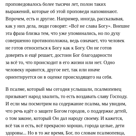
проповедовалось более тысячи лет, полон таких
выражений, которые об этой проповеди напоминают.
Впрочем, есть и другие. Например, иногда, рассказывая,
как у них дела, люди говорят: «Всё не слава Богу». Внешне
эта фраза близка тем, что уже упоминались, но по духу
совершенно противоположна, ведь означает, что человек
не готов относиться к Богу как к Богу. Он не готов
доверять и ещё решает, достоин Бог благодарности
за всё то, что происходит в его жизни или нет. Одно
человеку нравится, другое нет, так или иначе
ориентируется он в оценке происходящего на себя.
В псалме, который мы сегодня услышали, псалмопевец
призывает народ хвалить, то есть воздавать славу Господу.
И если мы посмотрим на содержание псалма, мы увидим,
что речь идёт о защите Богом городов, о поддержке детей,
о том законе, который Он дал народу своему. И кажется,
всё так и есть, всё прекрасно хорошо, города целые, дети
здоровы... Но в то же время, Бог, по словам псалмопевца,