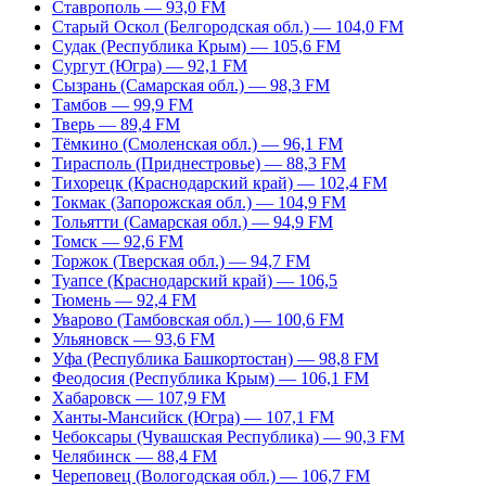
Ставрополь — 93,0 FM
Старый Оскол (Белгородская обл.) — 104,0 FM
Судак (Республика Крым) — 105,6 FM
Сургут (Югра) — 92,1 FM
Сызрань (Самарская обл.) — 98,3 FM
Тамбов — 99,9 FM
Тверь — 89,4 FM
Тёмкино (Смоленская обл.) — 96,1 FM
Тирасполь (Приднестровье) — 88,3 FM
Тихорецк (Краснодарский край) — 102,4 FM
Токмак (Запорожская обл.) — 104,9 FM
Тольятти (Самарская обл.) — 94,9 FM
Томск — 92,6 FM
Торжок (Тверская обл.) — 94,7 FM
Туапсе (Краснодарский край) — 106,5
Тюмень — 92,4 FM
Уварово (Тамбовская обл.) — 100,6 FM
Ульяновск — 93,6 FM
Уфа (Республика Башкортостан) — 98,8 FM
Феодосия (Республика Крым) — 106,1 FM
Хабаровск — 107,9 FM
Ханты-Мансийск (Югра) — 107,1 FM
Чебоксары (Чувашская Республика) — 90,3 FM
Челябинск — 88,4 FM
Череповец (Вологодская обл.) — 106,7 FM