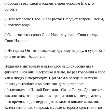
6
бросает град Свой кусками; перед морозом Его кто
устоит?
7
Пошлёт слово Своё, и всё растает; подует ветром Своим,
и потекут воды.
8
Он возвестил слово Своё Иакову, уставы Свои и суды́
Свои Израилю.
9
Не сделал Он того никакому другому народу, и судов Его
они не знают. Аллилуия.
Недавно в интернете я наткнулся на дискуссию двух
физиков. Оба они, насколько я знаю, не раз говорили о себе
как о людях неверующих. При этом в беседе они также
не раз употребляли выражения, давно ставшие
обыденными: «Не дай Бог» или «Слава Богу». Для кого-то,
как для них, эти выражения превратились в междометия,
в то время как для верующих остаются вполне живыми.
Естественно, язык народа, в среде которого христианство