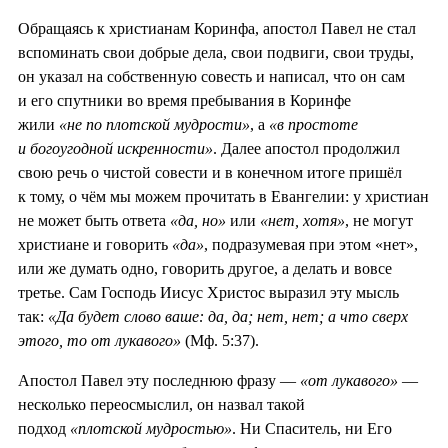
Обращаясь к христианам Коринфа, апостол Павел не стал
вспоминать свои добрые дела, свои подвиги, свои труды,
он указал на собственную совесть и написал, что он сам
и его спутники во время пребывания в Коринфе
жили
«не по плотской мудрости»
, а
«в простоте
и богоугодной искренности»
. Далее апостол продолжил
свою речь о чистой совести и в конечном итоге пришёл
к тому, о чём мы можем прочитать в Евангелии: у христиан
не может быть ответа
«да, но»
или
«нет, хотя»
, не могут
христиане и говорить
«да»
, подразумевая при этом «нет»,
или же думать одно, говорить другое, а делать и вовсе
третье. Сам Господь Иисус Христос выразил эту мысль
так:
«Да будет слово ваше: да, да; нет, нет; а что сверх
этого, то от лукавого»
(Мф. 5:37).
Апостол Павел эту последнюю фразу —
«от лукавого»
—
несколько переосмыслил, он назвал такой
подход
«плотской мудростью»
. Ни Спаситель, ни Его