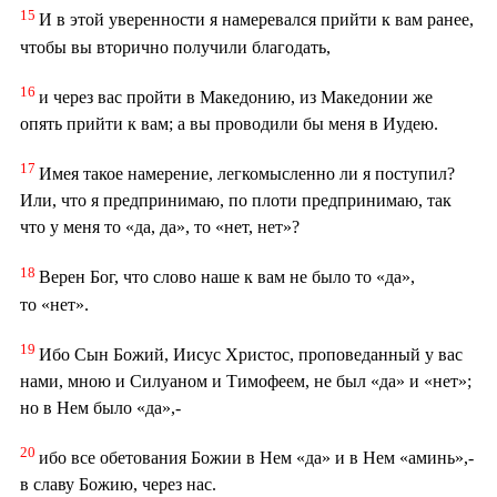
15
И в этой уверенности я намеревался прийти к вам ранее,
чтобы вы вторично получили благодать,
16
и через вас пройти в Македонию, из Македонии же
опять прийти к вам; а вы проводили бы меня в Иудею.
17
Имея такое намерение, легкомысленно ли я поступил?
Или, что я предпринимаю, по плоти предпринимаю, так
что у меня то «да, да», то «нет, нет»?
18
Верен Бог, что слово наше к вам не было то «да»,
то «нет».
19
Ибо Сын Божий, Иисус Христос, проповеданный у вас
нами, мною и Силуаном и Тимофеем, не был «да» и «нет»;
но в Нем было «да»,-
20
ибо все обетования Божии в Нем «да» и в Нем «аминь»,-
в славу Божию, через нас.