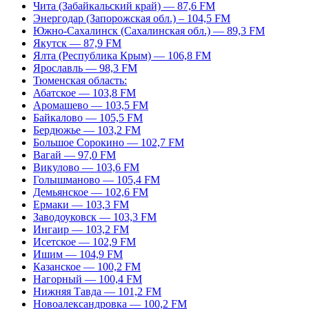
Чита (Забайкальский край) — 87,6 FM
Энергодар (Запорожская обл.) – 104,5 FM
Южно-Сахалинск (Сахалинская обл.) — 89,3 FM
Якутск — 87,9 FM
Ялта (Республика Крым) — 106,8 FM
Ярославль — 98,3 FM
Тюменская область:
Абатское — 103,8 FM
Аромашево — 103,5 FM
Байкалово — 105,5 FM
Бердюжье — 103,2 FM
Большое Сорокино — 102,7 FM
Вагай — 97,0 FM
Викулово — 103,6 FM
Голышманово — 105,4 FM
Демьянское — 102,6 FM
Ермаки — 103,3 FM
Заводоуковск — 103,3 FM
Ингаир — 103,2 FM
Исетское — 102,9 FM
Ишим — 104,9 FM
Казанское — 100,2 FM
Нагорный — 100,4 FM
Нижняя Тавда — 101,2 FM
Новоалександровка — 100,2 FM