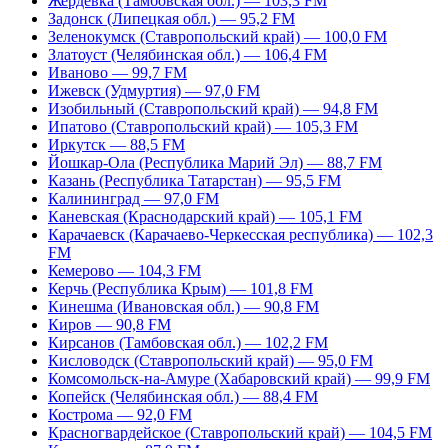
Жердевка (Тамбовская обл.) — 103,3 FM
Задонск (Липецкая обл.) — 95,2 FM
Зеленокумск (Ставропольский край) — 100,0 FM
Златоуст (Челябинская обл.) — 106,4 FM
Иваново — 99,7 FM
Ижевск (Удмуртия) — 97,0 FM
Изобильный (Ставропольский край) — 94,8 FM
Ипатово (Ставропольский край) — 105,3 FM
Иркутск — 88,5 FM
Йошкар-Ола (Республика Марий Эл) — 88,7 FM
Казань (Республика Татарстан) — 95,5 FM
Калининград — 97,0 FM
Каневская (Краснодарский край) — 105,1 FM
Карачаевск (Карачаево-Черкесская республика) — 102,3
FM
Кемерово — 104,3 FM
Керчь (Республика Крым) — 101,8 FM
Кинешма (Ивановская обл.) — 90,8 FM
Киров — 90,8 FM
Кирсанов (Тамбовская обл.) — 102,2 FM
Кисловодск (Ставропольский край) — 95,0 FM
Комсомольск-на-Амуре (Хабаровский край) — 99,9 FM
Копейск (Челябинская обл.) — 88,4 FM
Кострома — 92,0 FM
Красногвардейское (Ставропольский край) — 104,5 FM