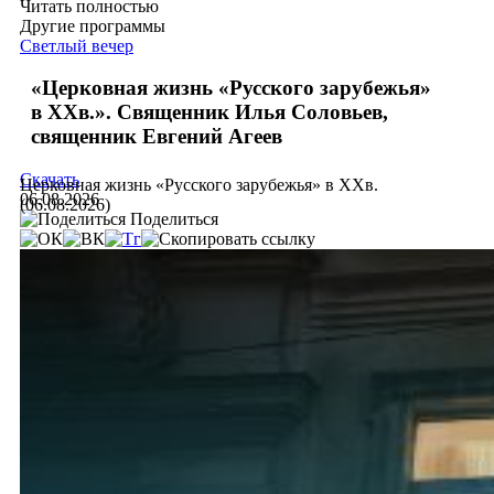
Читать полностью
Другие программы
Светлый вечер
«Церковная жизнь «Русского зарубежья»
в ХХв.». Священник Илья Соловьев,
священник Евгений Агеев
Скачать
Церковная жизнь «Русского зарубежья» в ХХв.
06.08.2026
(06.08.2026)
Поделиться