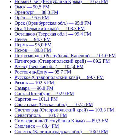
Новый Свет (Республика Крым) — 105,6 FM
Омск — 90,5 FM
Оренбург — 88,3 FM
Орёл — 95,6 FM
Орск (Оренбургская обл.) — 95,8 FM
Оса (Пермский край) — 103,3 FM
Осташков (Тверская обл.) — 99,4 FM
Пенза — 94,7 FM
Пермь — 95,0 FM
Псков — 88,8 FM
Петрозаводск (Республика Карелия) — 101,0 FM
Пятигорск (Ставропольский край) — 89,2 FM
Ржев (Тверская обл.) — 102,4 FM
Ростов-на-Дону — 95,7 FM
Русское (Ставропольский край) — 99,7 FM
Рязань — 102,5 FM
Самара — 96,8 FM
Санкт-Петербург — 92,9 FM
Саратов — 101,1 FM
Саргатское (Омская обл.) — 107,5 FM
Светлоград (Ставропольский край) — 103,3 FM
Севастополь — 103,7 FM
Симферополь (Республика Крым) — 89,3 FM
Смоленск — 88,4 FM
Советск (Калининградская обл.) — 106,9 FM