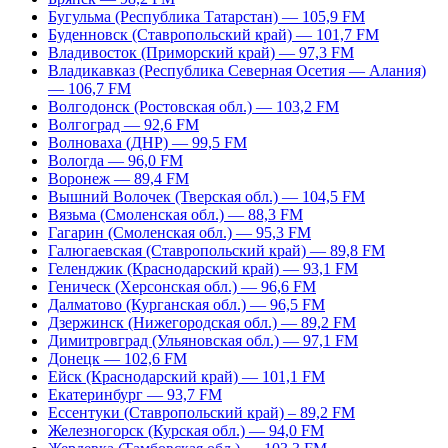
Бугульма (Республика Татарстан) — 105,9 FM
Буденновск (Ставропольский край) — 101,7 FM
Владивосток (Приморский край) — 97,3 FM
Владикавказ (Республика Северная Осетия — Алания)
— 106,7 FM
Волгодонск (Ростовская обл.) — 103,2 FM
Волгоград — 92,6 FM
Волноваха (ДНР) — 99,5 FM
Вологда — 96,0 FM
Воронеж — 89,4 FM
Вышний Волочек (Тверская обл.) — 104,5 FM
Вязьма (Смоленская обл.) — 88,3 FM
Гагарин (Смоленская обл.) — 95,3 FM
Галюгаевская (Ставропольский край) — 89,8 FM
Геленджик (Краснодарский край) — 93,1 FM
Геническ (Херсонская обл.) — 96,6 FM
Далматово (Курганская обл.) — 96,5 FM
Дзержинск (Нижегородская обл.) — 89,2 FM
Димитровград (Ульяновская обл.) — 97,1 FM
Донецк — 102,6 FM
Ейск (Краснодарский край) — 101,1 FM
Екатеринбург — 93,7 FM
Ессентуки (Ставропольский край) – 89,2 FM
Железногорск (Курская обл.) — 94,0 FM