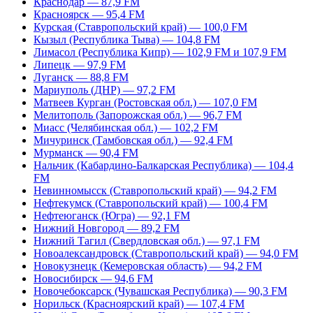
Краснодар — 87,9 FM
Красноярск — 95,4 FM
Курская (Ставропольский край) — 100,0 FM
Кызыл (Республика Тыва) — 104,8 FM
Лимасол (Республика Кипр) — 102,9 FM и 107,9 FM
Липецк — 97,9 FM
Луганск — 88,8 FM
Мариуполь (ДНР) — 97,2 FM
Матвеев Курган (Ростовская обл.) — 107,0 FM
Мелитополь (Запорожская обл.) — 96,7 FM
Миасс (Челябинская обл.) — 102,2 FM
Мичуринск (Тамбовская обл.) — 92,4 FM
Мурманск — 90,4 FM
Нальчик (Кабардино-Балкарская Республика) — 104,4
FM
Невинномысск (Ставропольский край) — 94,2 FM
Нефтекумск (Ставропольский край) — 100,4 FM
Нефтеюганск (Югра) — 92,1 FM
Нижний Новгород — 89,2 FM
Нижний Тагил (Свердловская обл.) — 97,1 FM
Новоалександровск (Ставропольский край) — 94,0 FM
Новокузнецк (Кемеровская область) — 94,2 FM
Новосибирск — 94,6 FM
Новочебоксарск (Чувашская Республика) — 90,3 FM
Норильск (Красноярский край) — 107,4 FM