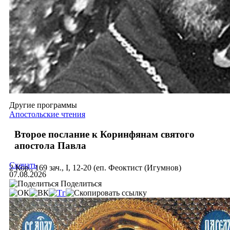
Другие программы
Апостольские чтения
Второе послание к Коринфянам святого
апостола Павла
Скачать
2 Кор., 169 зач., I, 12-20 (еп. Феоктист (Игумнов)
07.08.2026
Поделиться