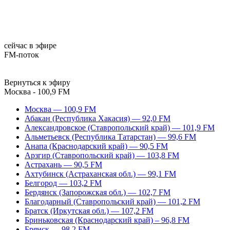
сейчас в эфире
FM-поток
Вернуться к эфиру
Москва - 100,9 FM
Москва — 100,9 FM
Абакан (Республика Хакасия) — 92,0 FM
Александровское (Ставропольский край) — 101,9 FM
Альметьевск (Республика Татарстан) — 99,6 FM
Анапа (Краснодарский край) — 90,5 FM
Арзгир (Ставропольский край) — 103,8 FM
Астрахань — 90,5 FM
Ахтубинск (Астраханская обл.) — 99,1 FM
Белгород — 103,2 FM
Бердянск (Запорожская обл.) — 102,7 FM
Благодарный (Ставропольский край) — 101,2 FM
Братск (Иркутская обл.) — 107,2 FM
Бриньковская (Краснодарский край) – 96,8 FM
Брянск — 98,2 FM