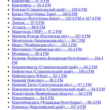
Краснодар — 87,9 FM
Красноярск — 95,4 FM
Курская (Ставропольский край) — 100,0 FM
Кызыл (Республика Тыва) — 104,8 FM
Лимасол (Республика Кипр) — 102,9 FM и 107,9 FM
Липецк — 97,9 FM
Луганск — 88,8 FM
Мариуполь (ДНР) — 97,2 FM
Матвеев Курган (Ростовская обл.) — 107,0 FM
Мелитополь (Запорожская обл.) — 96,7 FM
Миасс (Челябинская обл.) — 102,2 FM
Мичуринск (Тамбовская обл.) — 92,4 FM
Мурманск — 90,4 FM
Нальчик (Кабардино-Балкарская Республика) — 104,4
FM
Невинномысск (Ставропольский край) — 94,2 FM
Нефтекумск (Ставропольский край) — 100,4 FM
Нефтеюганск (Югра) — 92,1 FM
Нижний Новгород — 89,2 FM
Нижний Тагил (Свердловская обл.) — 97,1 FM
Новоалександровск (Ставропольский край) — 94,0 FM
Новокузнецк (Кемеровская область) — 94,2 FM
Новосибирск — 94,6 FM
Новочебоксарск (Чувашская Республика) — 90,3 FM
Норильск (Красноярский край) — 107,4 FM