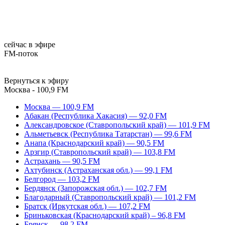
сейчас в эфире
FM-поток
Вернуться к эфиру
Москва - 100,9 FM
Москва — 100,9 FM
Абакан (Республика Хакасия) — 92,0 FM
Александровское (Ставропольский край) — 101,9 FM
Альметьевск (Республика Татарстан) — 99,6 FM
Анапа (Краснодарский край) — 90,5 FM
Арзгир (Ставропольский край) — 103,8 FM
Астрахань — 90,5 FM
Ахтубинск (Астраханская обл.) — 99,1 FM
Белгород — 103,2 FM
Бердянск (Запорожская обл.) — 102,7 FM
Благодарный (Ставропольский край) — 101,2 FM
Братск (Иркутская обл.) — 107,2 FM
Бриньковская (Краснодарский край) – 96,8 FM
Брянск — 98,2 FM