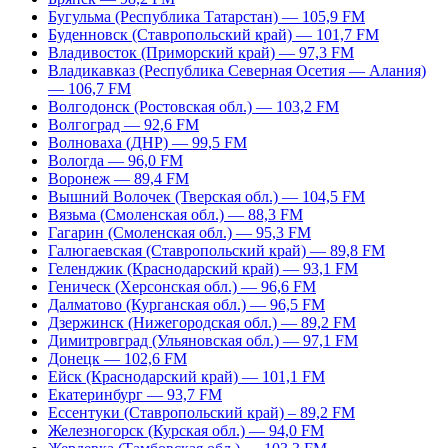
Бугульма (Республика Татарстан) — 105,9 FM
Буденновск (Ставропольский край) — 101,7 FM
Владивосток (Приморский край) — 97,3 FM
Владикавказ (Республика Северная Осетия — Алания)
— 106,7 FM
Волгодонск (Ростовская обл.) — 103,2 FM
Волгоград — 92,6 FM
Волноваха (ДНР) — 99,5 FM
Вологда — 96,0 FM
Воронеж — 89,4 FM
Вышний Волочек (Тверская обл.) — 104,5 FM
Вязьма (Смоленская обл.) — 88,3 FM
Гагарин (Смоленская обл.) — 95,3 FM
Галюгаевская (Ставропольский край) — 89,8 FM
Геленджик (Краснодарский край) — 93,1 FM
Геническ (Херсонская обл.) — 96,6 FM
Далматово (Курганская обл.) — 96,5 FM
Дзержинск (Нижегородская обл.) — 89,2 FM
Димитровград (Ульяновская обл.) — 97,1 FM
Донецк — 102,6 FM
Ейск (Краснодарский край) — 101,1 FM
Екатеринбург — 93,7 FM
Ессентуки (Ставропольский край) – 89,2 FM
Железногорск (Курская обл.) — 94,0 FM