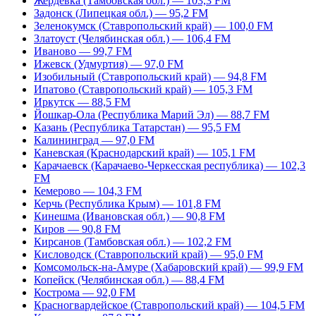
Жердевка (Тамбовская обл.) — 103,3 FM
Задонск (Липецкая обл.) — 95,2 FM
Зеленокумск (Ставропольский край) — 100,0 FM
Златоуст (Челябинская обл.) — 106,4 FM
Иваново — 99,7 FM
Ижевск (Удмуртия) — 97,0 FM
Изобильный (Ставропольский край) — 94,8 FM
Ипатово (Ставропольский край) — 105,3 FM
Иркутск — 88,5 FM
Йошкар-Ола (Республика Марий Эл) — 88,7 FM
Казань (Республика Татарстан) — 95,5 FM
Калининград — 97,0 FM
Каневская (Краснодарский край) — 105,1 FM
Карачаевск (Карачаево-Черкесская республика) — 102,3
FM
Кемерово — 104,3 FM
Керчь (Республика Крым) — 101,8 FM
Кинешма (Ивановская обл.) — 90,8 FM
Киров — 90,8 FM
Кирсанов (Тамбовская обл.) — 102,2 FM
Кисловодск (Ставропольский край) — 95,0 FM
Комсомольск-на-Амуре (Хабаровский край) — 99,9 FM
Копейск (Челябинская обл.) — 88,4 FM
Кострома — 92,0 FM
Красногвардейское (Ставропольский край) — 104,5 FM