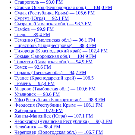
Ставрополь — 93,0 FM
Старый Оскол (Белгородская обл.) — 104,0 FM
Судак (Республика Крым) — 105,6 FM
Сургут (Югра) — 92,1 FM
Сызрань (Самарская обл.) — 98,3 FM
Тамбов — 99,9 FM
Тверь — 89,4 FM
Тёмкино (Смоленская обл.) — 96,1 FM
Тирасполь (Приднестровье) — 88,3 FM
Тихорецк (Краснодарский край) — 102,4 FM
Токмак (Запорожская обл.) — 104,9 FM
Тольятти (Самарская обл.) — 94,9 FM
Томск — 92,6 FM
Торжок (Тверская обл.) — 94,7 FM
Туапсе (Краснодарский край) — 106,5
Тюмень — 92,4 FM
Уварово (Тамбовская обл.) — 100,6 FM
Ульяновск — 93,6 FM
Уфа (Республика Башкортостан) — 98,8 FM
Феодосия (Республика Крым) — 106,1 FM
Хабаровск — 107,9 FM
Ханты-Мансийск (Югра) — 107,1 FM
Чебоксары (Чувашская Республика) — 90,3 FM
Челябинск — 88,4 FM
Череповец (Вологодская обл.) — 106,7 FM