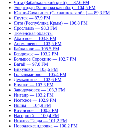
Чита (Забайкальский край) — 87,6 FM
Энергодар (Запорожская обл.) – 104,5 FM
Южно-Сахалинск (Сахалинская обл.) — 89,3 FM
Якутск — 87,9 FM
Ялта (Республика Крым) — 106,8 FM
Ярославль — 98,3 FM
Тюменская область:
Абатское — 103,8 FM
Аромашево — 103,5 FM
Байкалово — 105,5 FM
Бердюжье — 103,2 FM
Большое Сорокино — 102,7 FM
Вагай — 97,0 FM
Викулово — 103,6 FM
Голышманово — 105,4 FM
Демьянское — 102,6 FM
Ермаки — 103,3 FM
Заводоуковск — 103,3 FM
Ингаир — 103,2 FM
Исетское — 102,9 FM
Ишим — 104,9 FM
Казанское — 100,2 FM
Нагорный — 100,4 FM
Нижняя Тавда — 101,2 FM
Новоалександровка — 100,2 FM