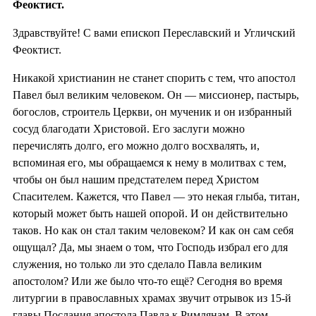
Феоктист.
Здравствуйте! С вами епископ Переславский и Угличский
Феоктист.
Никакой христианин не станет спорить с тем, что апостол
Павел был великим человеком. Он — миссионер, пастырь,
богослов, строитель Церкви, он мученик и он избранный
сосуд благодати Христовой. Его заслуги можно
перечислять долго, его можно долго восхвалять, и,
вспоминая его, мы обращаемся к нему в молитвах с тем,
чтобы он был нашим предстателем перед Христом
Спасителем. Кажется, что Павел — это некая глыба, титан,
который может быть нашей опорой. И он действительно
таков. Но как он стал таким человеком? И как он сам себя
ощущал? Да, мы знаем о том, что Господь избрал его для
служения, но только ли это сделало Павла великим
апостолом? Или же было что-то ещё? Сегодня во время
литургии в православных храмах звучит отрывок из 15-й
главы Послания апостола Павла к Римлянам. В этом