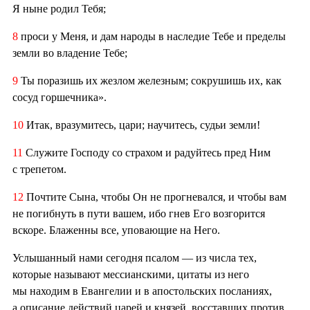
Я ныне родил Тебя;
8
проси у Меня, и дам народы в наследие Тебе и пределы
земли во владение Тебе;
9
Ты поразишь их жезлом железным; сокрушишь их, как
сосуд горшечника».
10
Итак, вразумитесь, цари; научитесь, судьи земли!
11
Служите Господу со страхом и радуйтесь пред Ним
с трепетом.
12
Почтите Сына, чтобы Он не прогневался, и чтобы вам
не погибнуть в пути вашем, ибо гнев Его возгорится
вскоре. Блаженны все, уповающие на Него.
Услышанный нами сегодня псалом — из числа тех,
которые называют мессианскими, цитаты из него
мы находим в Евангелии и в апостольских посланиях,
а описание действий царей и князей, восставших против