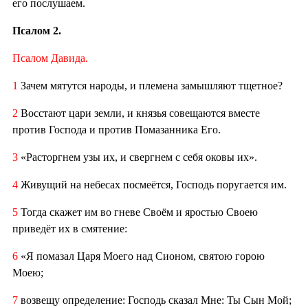
его послушаем.
Псалом 2.
Псалом Давида.
1
Зачем мятутся народы, и племена замышляют тщетное?
2
Восстают цари земли, и князья совещаются вместе
против Господа и против Помазанника Его.
3
«Расторгнем узы их, и свергнем с себя оковы их».
4
Живущий на небесах посмеётся, Господь поругается им.
5
Тогда скажет им во гневе Своём и яростью Своею
приведёт их в смятение:
6
«Я помазал Царя Моего над Сионом, святою горою
Моею;
7
возвещу определение: Господь сказал Мне: Ты Сын Мой;