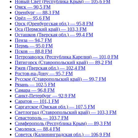
Новый Свет (Республика Крым) — 105,6 FM
Омск — 90,5 FM
Оренбург — 88,3 FM
Орёл — 95,6 FM
Орск (Оренбургская обл.) — 95,8 FM
Оса (Пермский край) — 103,3 FM
Осташков (Тверская обл.) — 99,4 FM
Пенза — 94,7 FM
Пермь — 95,0 FM
Псков — 88,8 FM
Петрозаводск (Республика Карелия) — 101,0 FM
Пятигорск (Ставропольский край) — 89,2 FM
Ржев (Тверская обл.) — 102,4 FM
Ростов-на-Дону — 95,7 FM
Русское (Ставропольский край) — 99,7 FM
Рязань — 102,5 FM
Самара — 96,8 FM
Санкт-Петербург — 92,9 FM
Саратов — 101,1 FM
Саргатское (Омская обл.) — 107,5 FM
Светлоград (Ставропольский край) — 103,3 FM
Севастополь — 103,7 FM
Симферополь (Республика Крым) — 89,3 FM
Смоленск — 88,4 FM
Советск (Калининградская обл.) — 106,9 FM