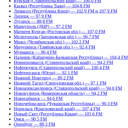
Курская (Ставропольский край) — 100,0 FM
Кызыл (Республика Тыва) — 104,8 FM
Лимасол (Республика Кипр) — 102,9 FM и 107,9 FM
Липецк — 97,9 FM
Луганск — 88,8 FM
Мариуполь (ДНР) — 97,2 FM
Матвеев Курган (Ростовская обл.) — 107,0 FM
Мелитополь (Запорожская обл.) — 96,7 FM
Миасс (Челябинская обл.) — 102,2 FM
Мичуринск (Тамбовская обл.) — 92,4 FM
Мурманск — 90,4 FM
Нальчик (Кабардино-Балкарская Республика) — 104,4 FM
Невинномысск (Ставропольский край) — 94,2 FM
Нефтекумск (Ставропольский край) — 100,4 FM
Нефтеюганск (Югра) — 92,1 FM
Нижний Новгород — 89,2 FM
Нижний Тагил (Свердловская обл.) — 97,1 FM
Новоалександровск (Ставропольский край) — 94,0 FM
Новокузнецк (Кемеровская область) — 94,2 FM
Новосибирск — 94,6 FM
Новочебоксарск (Чувашская Республика) — 90,3 FM
Норильск (Красноярский край) — 107,4 FM
Новый Свет (Республика Крым) — 105,6 FM
Омск — 90,5 FM
Оренбург — 88,3 FM