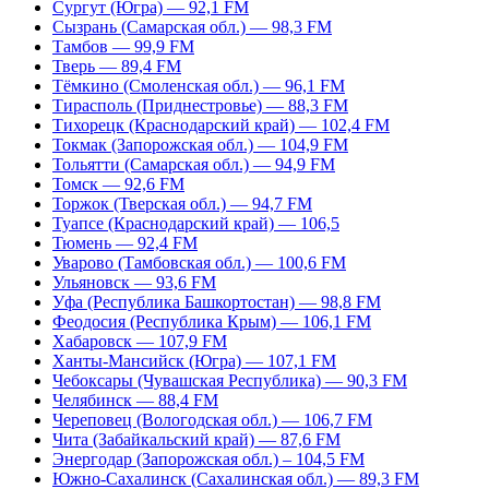
Сургут (Югра) — 92,1 FM
Сызрань (Самарская обл.) — 98,3 FM
Тамбов — 99,9 FM
Тверь — 89,4 FM
Тёмкино (Смоленская обл.) — 96,1 FM
Тирасполь (Приднестровье) — 88,3 FM
Тихорецк (Краснодарский край) — 102,4 FM
Токмак (Запорожская обл.) — 104,9 FM
Тольятти (Самарская обл.) — 94,9 FM
Томск — 92,6 FM
Торжок (Тверская обл.) — 94,7 FM
Туапсе (Краснодарский край) — 106,5
Тюмень — 92,4 FM
Уварово (Тамбовская обл.) — 100,6 FM
Ульяновск — 93,6 FM
Уфа (Республика Башкортостан) — 98,8 FM
Феодосия (Республика Крым) — 106,1 FM
Хабаровск — 107,9 FM
Ханты-Мансийск (Югра) — 107,1 FM
Чебоксары (Чувашская Республика) — 90,3 FM
Челябинск — 88,4 FM
Череповец (Вологодская обл.) — 106,7 FM
Чита (Забайкальский край) — 87,6 FM
Энергодар (Запорожская обл.) – 104,5 FM
Южно-Сахалинск (Сахалинская обл.) — 89,3 FM