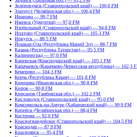
Задонск (Липецкая обл.) — 95,2 FM
Зеленокумск (Ставропольский край) — 100,0 FM
Златоуст (Челябинская обл.) — 106,4 FM
Иваново — 99,7 FM
Ижевск (Удмуртия) — 97,0 FM
Изобильный (Ставропольский край) — 94,8 FM
Ипатово (Ставропольский край) — 105,3 FM
Иркутск — 88,5 FM
Йошкар-Ола (Республика Марий Эл) — 88,7 FM
Казань (Республика Татарстан) — 95,5 FM
Калининград — 97,0 FM
Каневская (Краснодарский край) — 105,1 FM
Карачаевск (Карачаево-Черкесская республика) — 102,3 
Кемерово — 104,3 FM
Керчь (Республика Крым) — 101,8 FM
Кинешма (Ивановская обл.) — 90,8 FM
Киров — 90,8 FM
Кирсанов (Тамбовская обл.) — 102,2 FM
Кисловодск (Ставропольский край) — 95,0 FM
Комсомольск-на-Амуре (Хабаровский край) — 99,9 FM
Копейск (Челябинская обл.) — 88,4 FM
Кострома — 92,0 FM
Красногвардейское (Ставропольский край) — 104,5 FM
Краснодар — 87,9 FM
Красноярск — 95,4 FM