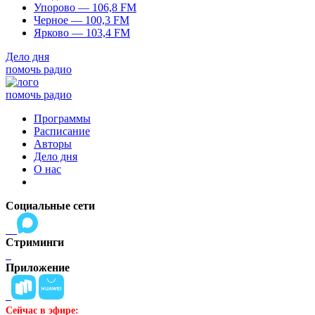
Упорово — 106,8 FM
Черное — 100,3 FM
Ярково — 103,4 FM
Дело дня
помочь радио
помочь радио
Программы
Расписание
Авторы
Дело дня
О нас
Социальные сети
Стриминги
Приложение
Сейчас в эфире: