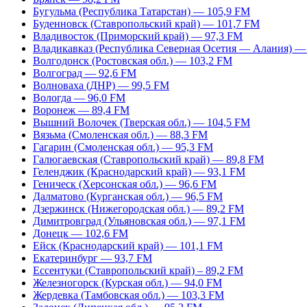
Бугульма (Республика Татарстан) — 105,9 FM
Буденновск (Ставропольский край) — 101,7 FM
Владивосток (Приморский край) — 97,3 FM
Владикавказ (Республика Северная Осетия — Алания) —
Волгодонск (Ростовская обл.) — 103,2 FM
Волгоград — 92,6 FM
Волноваха (ДНР) — 99,5 FM
Вологда — 96,0 FM
Воронеж — 89,4 FM
Вышний Волочек (Тверская обл.) — 104,5 FM
Вязьма (Смоленская обл.) — 88,3 FM
Гагарин (Смоленская обл.) — 95,3 FM
Галюгаевская (Ставропольский край) — 89,8 FM
Геленджик (Краснодарский край) — 93,1 FM
Геническ (Херсонская обл.) — 96,6 FM
Далматово (Курганская обл.) — 96,5 FM
Дзержинск (Нижегородская обл.) — 89,2 FM
Димитровград (Ульяновская обл.) — 97,1 FM
Донецк — 102,6 FM
Ейск (Краснодарский край) — 101,1 FM
Екатеринбург — 93,7 FM
Ессентуки (Ставропольский край) – 89,2 FM
Железногорск (Курская обл.) — 94,0 FM
Жердевка (Тамбовская обл.) — 103,3 FM