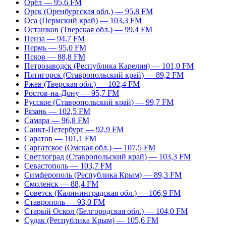
Орёл — 95,6 FM
Орск (Оренбургская обл.) — 95,8 FM
Оса (Пермский край) — 103,3 FM
Осташков (Тверская обл.) — 99,4 FM
Пенза — 94,7 FM
Пермь — 95,0 FM
Псков — 88,8 FM
Петрозаводск (Республика Карелия) — 101,0 FM
Пятигорск (Ставропольский край) — 89,2 FM
Ржев (Тверская обл.) — 102,4 FM
Ростов-на-Дону — 95,7 FM
Русское (Ставропольский край) — 99,7 FM
Рязань — 102,5 FM
Самара — 96,8 FM
Санкт-Петербург — 92,9 FM
Саратов — 101,1 FM
Саргатское (Омская обл.) — 107,5 FM
Светлоград (Ставропольский край) — 103,3 FM
Севастополь — 103,7 FM
Симферополь (Республика Крым) — 89,3 FM
Смоленск — 88,4 FM
Советск (Калининградская обл.) — 106,9 FM
Ставрополь — 93,0 FM
Старый Оскол (Белгородская обл.) — 104,0 FM
Судак (Республика Крым) — 105,6 FM