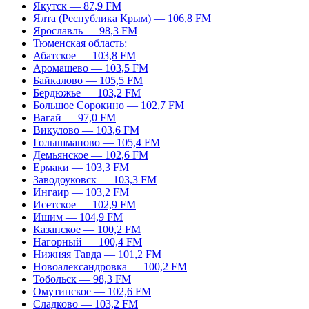
Якутск — 87,9 FM
Ялта (Республика Крым) — 106,8 FM
Ярославль — 98,3 FM
Тюменская область:
Абатское — 103,8 FM
Аромашево — 103,5 FM
Байкалово — 105,5 FM
Бердюжье — 103,2 FM
Большое Сорокино — 102,7 FM
Вагай — 97,0 FM
Викулово — 103,6 FM
Голышманово — 105,4 FM
Демьянское — 102,6 FM
Ермаки — 103,3 FM
Заводоуковск — 103,3 FM
Ингаир — 103,2 FM
Исетское — 102,9 FM
Ишим — 104,9 FM
Казанское — 100,2 FM
Нагорный — 100,4 FM
Нижняя Тавда — 101,2 FM
Новоалександровка — 100,2 FM
Тобольск — 98,3 FM
Омутинское — 102,6 FM
Сладково — 103,2 FM