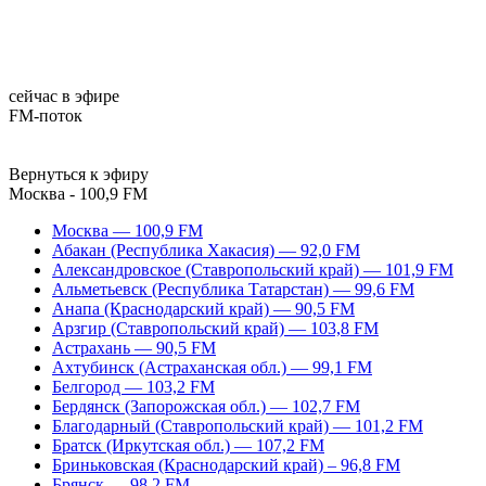
сейчас в эфире
FM-поток
Вернуться к эфиру
Москва - 100,9 FM
Москва — 100,9 FM
Абакан (Республика Хакасия) — 92,0 FM
Александровское (Ставропольский край) — 101,9 FM
Альметьевск (Республика Татарстан) — 99,6 FM
Анапа (Краснодарский край) — 90,5 FM
Арзгир (Ставропольский край) — 103,8 FM
Астрахань — 90,5 FM
Ахтубинск (Астраханская обл.) — 99,1 FM
Белгород — 103,2 FM
Бердянск (Запорожская обл.) — 102,7 FM
Благодарный (Ставропольский край) — 101,2 FM
Братск (Иркутская обл.) — 107,2 FM
Бриньковская (Краснодарский край) – 96,8 FM
Брянск — 98,2 FM