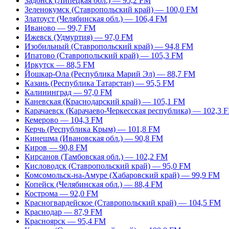
Задонск (Липецкая обл.) — 95,2 FM
Зеленокумск (Ставропольский край) — 100,0 FM
Златоуст (Челябинская обл.) — 106,4 FM
Иваново — 99,7 FM
Ижевск (Удмуртия) — 97,0 FM
Изобильный (Ставропольский край) — 94,8 FM
Ипатово (Ставропольский край) — 105,3 FM
Иркутск — 88,5 FM
Йошкар-Ола (Республика Марий Эл) — 88,7 FM
Казань (Республика Татарстан) — 95,5 FM
Калининград — 97,0 FM
Каневская (Краснодарский край) — 105,1 FM
Карачаевск (Карачаево-Черкесская республика) — 102,3 
Кемерово — 104,3 FM
Керчь (Республика Крым) — 101,8 FM
Кинешма (Ивановская обл.) — 90,8 FM
Киров — 90,8 FM
Кирсанов (Тамбовская обл.) — 102,2 FM
Кисловодск (Ставропольский край) — 95,0 FM
Комсомольск-на-Амуре (Хабаровский край) — 99,9 FM
Копейск (Челябинская обл.) — 88,4 FM
Кострома — 92,0 FM
Красногвардейское (Ставропольский край) — 104,5 FM
Краснодар — 87,9 FM
Красноярск — 95,4 FM