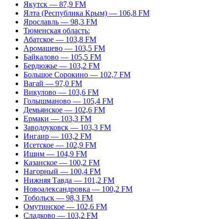
Якутск — 87,9 FM
Ялта (Республика Крым) — 106,8 FM
Ярославль — 98,3 FM
Тюменская область:
Абатское — 103,8 FM
Аромашево — 103,5 FM
Байкалово — 105,5 FM
Бердюжье — 103,2 FM
Большое Сорокино — 102,7 FM
Вагай — 97,0 FM
Викулово — 103,6 FM
Голышманово — 105,4 FM
Демьянское — 102,6 FM
Ермаки — 103,3 FM
Заводоуковск — 103,3 FM
Ингаир — 103,2 FM
Исетское — 102,9 FM
Ишим — 104,9 FM
Казанское — 100,2 FM
Нагорный — 100,4 FM
Нижняя Тавда — 101,2 FM
Новоалександровка — 100,2 FM
Тобольск — 98,3 FM
Омутинское — 102,6 FM
Сладково — 103,2 FM