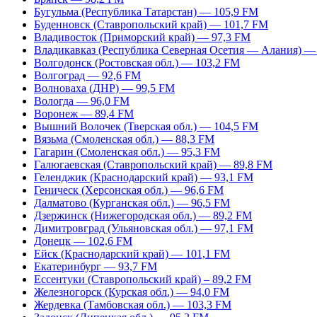
Бугульма (Республика Татарстан) — 105,9 FM
Буденновск (Ставропольский край) — 101,7 FM
Владивосток (Приморский край) — 97,3 FM
Владикавказ (Республика Северная Осетия — Алания) —
Волгодонск (Ростовская обл.) — 103,2 FM
Волгоград — 92,6 FM
Волноваха (ДНР) — 99,5 FM
Вологда — 96,0 FM
Воронеж — 89,4 FM
Вышний Волочек (Тверская обл.) — 104,5 FM
Вязьма (Смоленская обл.) — 88,3 FM
Гагарин (Смоленская обл.) — 95,3 FM
Галюгаевская (Ставропольский край) — 89,8 FM
Геленджик (Краснодарский край) — 93,1 FM
Геническ (Херсонская обл.) — 96,6 FM
Далматово (Курганская обл.) — 96,5 FM
Дзержинск (Нижегородская обл.) — 89,2 FM
Димитровград (Ульяновская обл.) — 97,1 FM
Донецк — 102,6 FM
Ейск (Краснодарский край) — 101,1 FM
Екатеринбург — 93,7 FM
Ессентуки (Ставропольский край) – 89,2 FM
Железногорск (Курская обл.) — 94,0 FM
Жердевка (Тамбовская обл.) — 103,3 FM