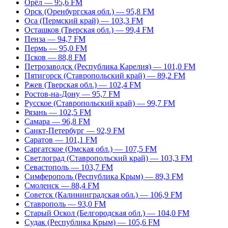
Орёл — 95,6 FM
Орск (Оренбургская обл.) — 95,8 FM
Оса (Пермский край) — 103,3 FM
Осташков (Тверская обл.) — 99,4 FM
Пенза — 94,7 FM
Пермь — 95,0 FM
Псков — 88,8 FM
Петрозаводск (Республика Карелия) — 101,0 FM
Пятигорск (Ставропольский край) — 89,2 FM
Ржев (Тверская обл.) — 102,4 FM
Ростов-на-Дону — 95,7 FM
Русское (Ставропольский край) — 99,7 FM
Рязань — 102,5 FM
Самара — 96,8 FM
Санкт-Петербург — 92,9 FM
Саратов — 101,1 FM
Саргатское (Омская обл.) — 107,5 FM
Светлоград (Ставропольский край) — 103,3 FM
Севастополь — 103,7 FM
Симферополь (Республика Крым) — 89,3 FM
Смоленск — 88,4 FM
Советск (Калининградская обл.) — 106,9 FM
Ставрополь — 93,0 FM
Старый Оскол (Белгородская обл.) — 104,0 FM
Судак (Республика Крым) — 105,6 FM