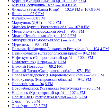
Курская (Ставропольский край) — 100,0 FM
Кызыл (Республика Тыва) — 104,8 FM
Лимасол (Республика Кипр) — 102,9 FM и 107,9 FM
Липецк — 97,9 FM
Луганск — 88,8 FM
Мариуполь (ДНР) — 97,2 FM
Матвеев Курган (Ростовская обл.) — 107,0 FM
Мелитополь (Запорожская обл.) — 96,7 FM
Миасс (Челябинская обл.) — 102,2 FM
Мичуринск (Тамбовская обл.) — 92,4 FM
Мурманск — 90,4 FM
Нальчик (Кабардино-Балкарская Республика) — 104,4 FM
Невинномысск (Ставропольский край) — 94,2 FM
Нефтекумск (Ставропольский край) — 100,4 FM
Нефтеюганск (Югра) — 92,1 FM
Нижний Новгород — 89,2 FM
Нижний Тагил (Свердловская обл.) — 97,1 FM
Новоалександровск (Ставропольский край) — 94,0 FM
Новокузнецк (Кемеровская область) — 94,2 FM
Новосибирск — 94,6 FM
Новочебоксарск (Чувашская Республика) — 90,3 FM
Норильск (Красноярский край) — 107,4 FM
Новый Свет (Республика Крым) — 105,6 FM
Омск — 90,5 FM
Оренбург — 88,3 FM