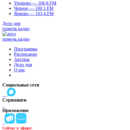
Упорово — 106,8 FM
Черное — 100,3 FM
Ярково — 103,4 FM
Дело дня
помочь радио
помочь радио
Программы
Расписание
Авторы
Дело дня
О нас
Социальные сети
Стриминги
Приложение
Сейчас в эфире: