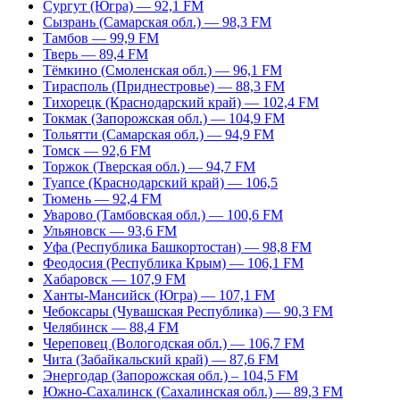
Сургут (Югра) — 92,1 FM
Сызрань (Самарская обл.) — 98,3 FM
Тамбов — 99,9 FM
Тверь — 89,4 FM
Тёмкино (Смоленская обл.) — 96,1 FM
Тирасполь (Приднестровье) — 88,3 FM
Тихорецк (Краснодарский край) — 102,4 FM
Токмак (Запорожская обл.) — 104,9 FM
Тольятти (Самарская обл.) — 94,9 FM
Томск — 92,6 FM
Торжок (Тверская обл.) — 94,7 FM
Туапсе (Краснодарский край) — 106,5
Тюмень — 92,4 FM
Уварово (Тамбовская обл.) — 100,6 FM
Ульяновск — 93,6 FM
Уфа (Республика Башкортостан) — 98,8 FM
Феодосия (Республика Крым) — 106,1 FM
Хабаровск — 107,9 FM
Ханты-Мансийск (Югра) — 107,1 FM
Чебоксары (Чувашская Республика) — 90,3 FM
Челябинск — 88,4 FM
Череповец (Вологодская обл.) — 106,7 FM
Чита (Забайкальский край) — 87,6 FM
Энергодар (Запорожская обл.) – 104,5 FM
Южно-Сахалинск (Сахалинская обл.) — 89,3 FM