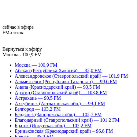
сейчас в эфире
FM-поток
Вернуться к эфиру
Москва - 100,9 FM
Москва — 100,9 FM
Абакан (Республика Хакасия) — 92,0 FM
Александровское (Ставропольский край) — 101,9 FM
Альметьевск (Республика Татарстан) — 99,6 FM
Анапа (Краснодарский край) — 90,5 FM
Арзгир (Ставропольский край) — 103,8 FM
Астрахань — 90,5 FM
Ахтубинск (Астраханская обл.) — 99,1 FM
Белгород — 103,2 FM
Бердянск (Запорожская обл.) — 102,7 FM
Благодарный (Ставропольский край) — 101,2 FM
Братск (Иркутская обл.) — 107,2 FM
Бриньковская (Краснодарский край) – 96,8 FM
Брянск — 98,2 FM