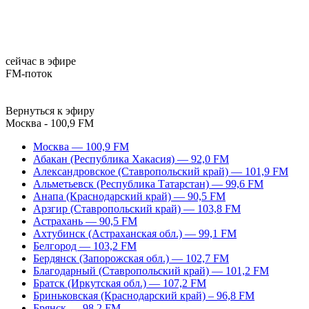
сейчас в эфире
FM-поток
Вернуться к эфиру
Москва - 100,9 FM
Москва — 100,9 FM
Абакан (Республика Хакасия) — 92,0 FM
Александровское (Ставропольский край) — 101,9 FM
Альметьевск (Республика Татарстан) — 99,6 FM
Анапа (Краснодарский край) — 90,5 FM
Арзгир (Ставропольский край) — 103,8 FM
Астрахань — 90,5 FM
Ахтубинск (Астраханская обл.) — 99,1 FM
Белгород — 103,2 FM
Бердянск (Запорожская обл.) — 102,7 FM
Благодарный (Ставропольский край) — 101,2 FM
Братск (Иркутская обл.) — 107,2 FM
Бриньковская (Краснодарский край) – 96,8 FM
Брянск — 98,2 FM