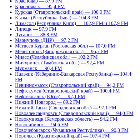
Краснодар — 87,9 FM
Красноярск — 95,4 FM
Курская (Ставропольский край) — 100,0 FM
Кызыл (Республика Тыва) — 104,8 FM
Лимасол (Республика Кипр) — 102,9 FM и 107,9 FM
Липецк — 97,9 FM
Луганск — 88,8 FM
Мариуполь (ДНР) — 97,2 FM
Матвеев Курган (Ростовская обл.) — 107,0 FM
Мелитополь (Запорожская обл.) — 96,7 FM
Миасс (Челябинская обл.) — 102,2 FM
Мичуринск (Тамбовская обл.) — 92,4 FM
Мурманск — 90,4 FM
Нальчик (Кабардино-Балкарская Республика) — 104,4
FM
Невинномысск (Ставропольский край) — 94,2 FM
Нефтекумск (Ставропольский край) — 100,4 FM
Нефтеюганск (Югра) — 92,1 FM
Нижний Новгород — 89,2 FM
Нижний Тагил (Свердловская обл.) — 97,1 FM
Новоалександровск (Ставропольский край) — 94,0 FM
Новокузнецк (Кемеровская область) — 94,2 FM
Новосибирск — 94,6 FM
Новочебоксарск (Чувашская Республика) — 90,3 FM
Норильск (Красноярский край) — 107,4 FM