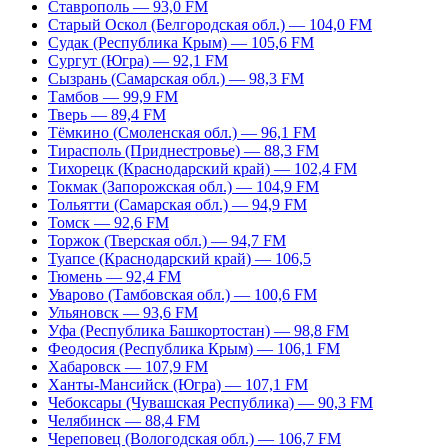
Ставрополь — 93,0 FM
Старый Оскол (Белгородская обл.) — 104,0 FM
Судак (Республика Крым) — 105,6 FM
Сургут (Югра) — 92,1 FM
Сызрань (Самарская обл.) — 98,3 FM
Тамбов — 99,9 FM
Тверь — 89,4 FM
Тёмкино (Смоленская обл.) — 96,1 FM
Тирасполь (Приднестровье) — 88,3 FM
Тихорецк (Краснодарский край) — 102,4 FM
Токмак (Запорожская обл.) — 104,9 FM
Тольятти (Самарская обл.) — 94,9 FM
Томск — 92,6 FM
Торжок (Тверская обл.) — 94,7 FM
Туапсе (Краснодарский край) — 106,5
Тюмень — 92,4 FM
Уварово (Тамбовская обл.) — 100,6 FM
Ульяновск — 93,6 FM
Уфа (Республика Башкортостан) — 98,8 FM
Феодосия (Республика Крым) — 106,1 FM
Хабаровск — 107,9 FM
Ханты-Мансийск (Югра) — 107,1 FM
Чебоксары (Чувашская Республика) — 90,3 FM
Челябинск — 88,4 FM
Череповец (Вологодская обл.) — 106,7 FM