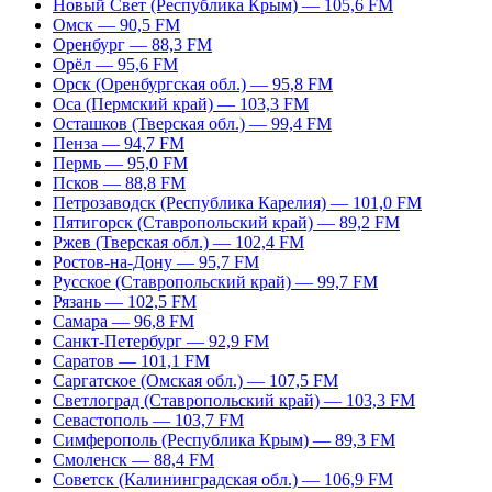
Новый Свет (Республика Крым) — 105,6 FM
Омск — 90,5 FM
Оренбург — 88,3 FM
Орёл — 95,6 FM
Орск (Оренбургская обл.) — 95,8 FM
Оса (Пермский край) — 103,3 FM
Осташков (Тверская обл.) — 99,4 FM
Пенза — 94,7 FM
Пермь — 95,0 FM
Псков — 88,8 FM
Петрозаводск (Республика Карелия) — 101,0 FM
Пятигорск (Ставропольский край) — 89,2 FM
Ржев (Тверская обл.) — 102,4 FM
Ростов-на-Дону — 95,7 FM
Русское (Ставропольский край) — 99,7 FM
Рязань — 102,5 FM
Самара — 96,8 FM
Санкт-Петербург — 92,9 FM
Саратов — 101,1 FM
Саргатское (Омская обл.) — 107,5 FM
Светлоград (Ставропольский край) — 103,3 FM
Севастополь — 103,7 FM
Симферополь (Республика Крым) — 89,3 FM
Смоленск — 88,4 FM
Советск (Калининградская обл.) — 106,9 FM