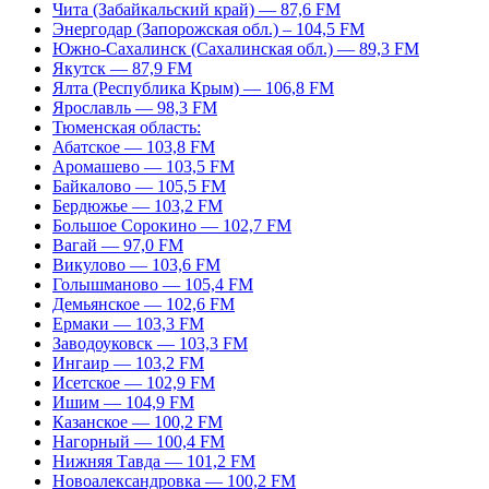
Чита (Забайкальский край) — 87,6 FM
Энергодар (Запорожская обл.) – 104,5 FM
Южно-Сахалинск (Сахалинская обл.) — 89,3 FM
Якутск — 87,9 FM
Ялта (Республика Крым) — 106,8 FM
Ярославль — 98,3 FM
Тюменская область:
Абатское — 103,8 FM
Аромашево — 103,5 FM
Байкалово — 105,5 FM
Бердюжье — 103,2 FM
Большое Сорокино — 102,7 FM
Вагай — 97,0 FM
Викулово — 103,6 FM
Голышманово — 105,4 FM
Демьянское — 102,6 FM
Ермаки — 103,3 FM
Заводоуковск — 103,3 FM
Ингаир — 103,2 FM
Исетское — 102,9 FM
Ишим — 104,9 FM
Казанское — 100,2 FM
Нагорный — 100,4 FM
Нижняя Тавда — 101,2 FM
Новоалександровка — 100,2 FM