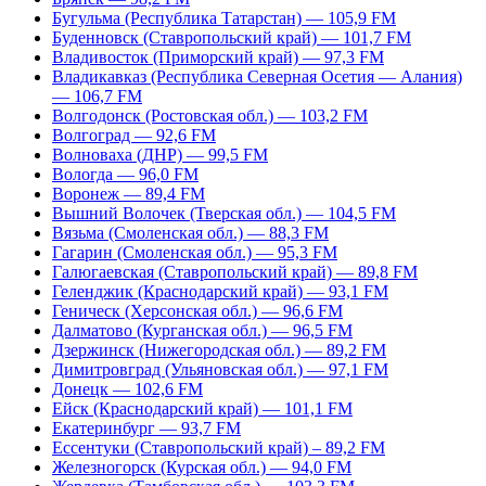
Бугульма (Республика Татарстан) — 105,9 FM
Буденновск (Ставропольский край) — 101,7 FM
Владивосток (Приморский край) — 97,3 FM
Владикавказ (Республика Северная Осетия — Алания)
— 106,7 FM
Волгодонск (Ростовская обл.) — 103,2 FM
Волгоград — 92,6 FM
Волноваха (ДНР) — 99,5 FM
Вологда — 96,0 FM
Воронеж — 89,4 FM
Вышний Волочек (Тверская обл.) — 104,5 FM
Вязьма (Смоленская обл.) — 88,3 FM
Гагарин (Смоленская обл.) — 95,3 FM
Галюгаевская (Ставропольский край) — 89,8 FM
Геленджик (Краснодарский край) — 93,1 FM
Геническ (Херсонская обл.) — 96,6 FM
Далматово (Курганская обл.) — 96,5 FM
Дзержинск (Нижегородская обл.) — 89,2 FM
Димитровград (Ульяновская обл.) — 97,1 FM
Донецк — 102,6 FM
Ейск (Краснодарский край) — 101,1 FM
Екатеринбург — 93,7 FM
Ессентуки (Ставропольский край) – 89,2 FM
Железногорск (Курская обл.) — 94,0 FM