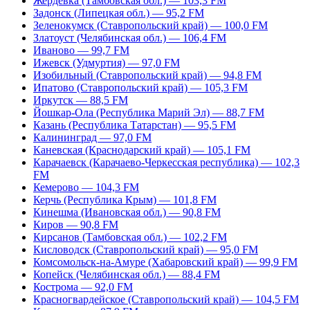
Жердевка (Тамбовская обл.) — 103,3 FM
Задонск (Липецкая обл.) — 95,2 FM
Зеленокумск (Ставропольский край) — 100,0 FM
Златоуст (Челябинская обл.) — 106,4 FM
Иваново — 99,7 FM
Ижевск (Удмуртия) — 97,0 FM
Изобильный (Ставропольский край) — 94,8 FM
Ипатово (Ставропольский край) — 105,3 FM
Иркутск — 88,5 FM
Йошкар-Ола (Республика Марий Эл) — 88,7 FM
Казань (Республика Татарстан) — 95,5 FM
Калининград — 97,0 FM
Каневская (Краснодарский край) — 105,1 FM
Карачаевск (Карачаево-Черкесская республика) — 102,3
FM
Кемерово — 104,3 FM
Керчь (Республика Крым) — 101,8 FM
Кинешма (Ивановская обл.) — 90,8 FM
Киров — 90,8 FM
Кирсанов (Тамбовская обл.) — 102,2 FM
Кисловодск (Ставропольский край) — 95,0 FM
Комсомольск-на-Амуре (Хабаровский край) — 99,9 FM
Копейск (Челябинская обл.) — 88,4 FM
Кострома — 92,0 FM
Красногвардейское (Ставропольский край) — 104,5 FM