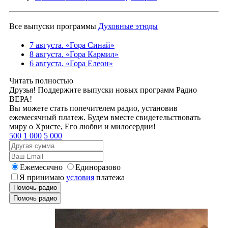
Все выпуски программы
Духовные этюды
7 августа. «Гора Синай»
8 августа. «Гора Кармил»
6 августа. «Гора Елеон»
Читать полностью
Друзья! Поддержите выпуски новых программ Радио
ВЕРА!
Вы можете стать попечителем радио, установив
ежемесячный платеж. Будем вместе свидетельствовать
миру о Христе, Его любви и милосердии!
500
1 000
5 000
Ежемесячно
Единоразово
Я принимаю
условия
платежа
Помочь радио
Помочь радио