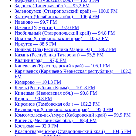
Жердевка (Тамбовская обл.) — 103,3 FM
Задонск (Липецкая обл.) — 95,2 FM
Зеленокумск (Ставропольский край) — 100,0 FM
Златоуст (Челябинская обл.) — 106,4 FM
Иваново — 99,7 FM
Ижевск (Удмуртия) — 97,0 FM
Изобильный (Ставропольский край) — 94,8 FM
Ипатово (Ставропольский край) — 105,3 FM
Иркутск — 88,5 FM
Йошкар-Ола (Республика Марий Эл) — 88,7 FM
Казань (Республика Татарстан) — 95,5 FM
Калининград — 97,0 FM
Каневская (Краснодарский край) — 105,1 FM
Карачаевск (Карачаево-Черкесская республика) — 102,3
FM
Кемерово — 104,3 FM
Керчь (Республика Крым) — 101,8 FM
Кинешма (Ивановская обл.) — 90,8 FM
Киров — 90,8 FM
Кирсанов (Тамбовская обл.) — 102,2 FM
Кисловодск (Ставропольский край) — 95,0 FM
Комсомольск-на-Амуре (Хабаровский край) — 99,9 FM
Копейск (Челябинская обл.) — 88,4 FM
Кострома — 92,0 FM
Красногвардейское (Ставропольский край) — 104,5 FM