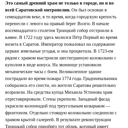
Это самый древний храм не только в городе, но и во
всей Саратовской митрополии.
Он был основан в
семнадцатом веке, в то время, когда городскую крепость
перенесли с левого на правый берег Волги. В начале
восемнадцатого столетия Троицкий собор отстроили в
камне. В 1722 году здесь молился Пётр Первый во время
визита в Саратов. Император пожаловал на содержание
церкви земельные угодья, и она процветала. В 1723-ем
рядом с храмом выстроили шестигранную колокольню с
куполом в виде конуса. На звоннице установили
механические часы с боем. Великолепное здание
пострадало во время пожара 1774 года. Градоначальники
собирались его снести, но жители Саратова решительно
возразили. На средства купца Михаила Устинова храм
отреставрировали. Стены укрепили. Западный фасад
украсили колоннадой под треугольным козырьком —
фронтоном. Отдельно стоящую колокольню соединили с
храмом крытой галереей. В результате реконструкции
Троицкий собор приобрёл тот облик, который имеет