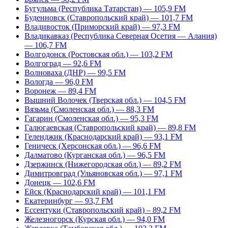
Бугульма (Республика Татарстан) — 105,9 FM
Буденновск (Ставропольский край) — 101,7 FM
Владивосток (Приморский край) — 97,3 FM
Владикавказ (Республика Северная Осетия — Алания)
— 106,7 FM
Волгодонск (Ростовская обл.) — 103,2 FM
Волгоград — 92,6 FM
Волноваха (ДНР) — 99,5 FM
Вологда — 96,0 FM
Воронеж — 89,4 FM
Вышний Волочек (Тверская обл.) — 104,5 FM
Вязьма (Смоленская обл.) — 88,3 FM
Гагарин (Смоленская обл.) — 95,3 FM
Галюгаевская (Ставропольский край) — 89,8 FM
Геленджик (Краснодарский край) — 93,1 FM
Геническ (Херсонская обл.) — 96,6 FM
Далматово (Курганская обл.) — 96,5 FM
Дзержинск (Нижегородская обл.) — 89,2 FM
Димитровград (Ульяновская обл.) — 97,1 FM
Донецк — 102,6 FM
Ейск (Краснодарский край) — 101,1 FM
Екатеринбург — 93,7 FM
Ессентуки (Ставропольский край) – 89,2 FM
Железногорск (Курская обл.) — 94,0 FM