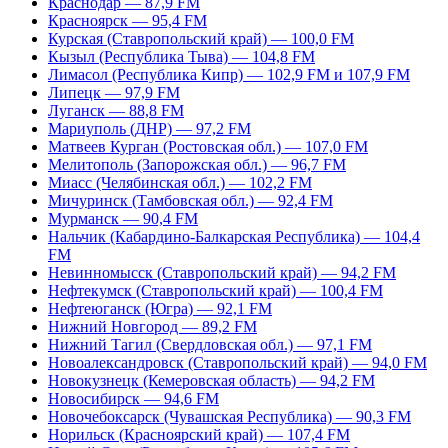
Краснодар — 87,9 FM
Красноярск — 95,4 FM
Курская (Ставропольский край) — 100,0 FM
Кызыл (Республика Тыва) — 104,8 FM
Лимасол (Республика Кипр) — 102,9 FM и 107,9 FM
Липецк — 97,9 FM
Луганск — 88,8 FM
Мариуполь (ДНР) — 97,2 FM
Матвеев Курган (Ростовская обл.) — 107,0 FM
Мелитополь (Запорожская обл.) — 96,7 FM
Миасс (Челябинская обл.) — 102,2 FM
Мичуринск (Тамбовская обл.) — 92,4 FM
Мурманск — 90,4 FM
Нальчик (Кабардино-Балкарская Республика) — 104,4
FM
Невинномысск (Ставропольский край) — 94,2 FM
Нефтекумск (Ставропольский край) — 100,4 FM
Нефтеюганск (Югра) — 92,1 FM
Нижний Новгород — 89,2 FM
Нижний Тагил (Свердловская обл.) — 97,1 FM
Новоалександровск (Ставропольский край) — 94,0 FM
Новокузнецк (Кемеровская область) — 94,2 FM
Новосибирск — 94,6 FM
Новочебоксарск (Чувашская Республика) — 90,3 FM
Норильск (Красноярский край) — 107,4 FM