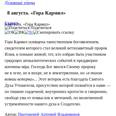
Духовные этюды
8 августа. «Гора Кармил»
Скачать
8 августа. «Гора Кармил»
Поделиться
Гора Кармил освящена таинственным богоявлением,
свидетелем которого стал великий ветхозаветный пророк
Илия, и поныне живой; тот, кто избран быть участником
грядущих апокалиптических событий в преддверии
кончины мiра. Господь Бог явился Своему пророку
не в огне, не в вихре, не в землетрясении, но
«в тихом
веянии ветерка»...
Этот ветерок есть благодать Святого
Духа Утешителя, присутствие которой познаётся и нами —
по тишине сердечной, внутренних кротости и смирению,
свободе ума от помыслов и мечтаний, по молитвенной
устремлённости нашего духа к Создателю.
Автор:
Протоиерей Артемий Владимиров