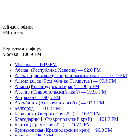
сейчас в эфире
FM-поток
Вернуться к эфиру
Москва - 100,9 FM
Москва — 100,9 FM
Абакан (Республика Хакасия) — 92,0 FM
Александровское (Ставропольский край) — 101,9 FM
Альметьевск (Республика Татарстан) — 99,6 FM
Анапа (Краснодарский край) — 90,5 FM
Арзгир (Ставропольский край) — 103,8 FM
Астрахань — 90,5 FM
Ахтубинск (Астраханская обл.) — 99,1 FM
Белгород — 103,2 FM
Бердянск (Запорожская обл.) — 102,7 FM
Благодарный (Ставропольский край) — 101,2 FM
Братск (Иркутская обл.) — 107,2 FM
Бриньковская (Краснодарский край) – 96,8 FM
Брянск — 98,2 FM