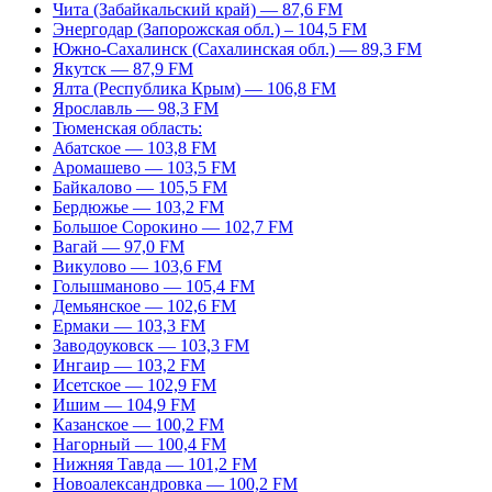
Чита (Забайкальский край) — 87,6 FM
Энергодар (Запорожская обл.) – 104,5 FM
Южно-Сахалинск (Сахалинская обл.) — 89,3 FM
Якутск — 87,9 FM
Ялта (Республика Крым) — 106,8 FM
Ярославль — 98,3 FM
Тюменская область:
Абатское — 103,8 FM
Аромашево — 103,5 FM
Байкалово — 105,5 FM
Бердюжье — 103,2 FM
Большое Сорокино — 102,7 FM
Вагай — 97,0 FM
Викулово — 103,6 FM
Голышманово — 105,4 FM
Демьянское — 102,6 FM
Ермаки — 103,3 FM
Заводоуковск — 103,3 FM
Ингаир — 103,2 FM
Исетское — 102,9 FM
Ишим — 104,9 FM
Казанское — 100,2 FM
Нагорный — 100,4 FM
Нижняя Тавда — 101,2 FM
Новоалександровка — 100,2 FM