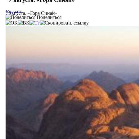
Скачать
7 августа. «Гора Синай»
Поделиться