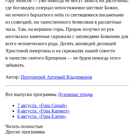
гору Моисея — уже никогда не могут забыть ни расселины,
где боговидец созерцал непостижимое шествие Божие,
ни ночного бархатного неба со светящимися письменами
из созвездий, ни таинственного безмолвия в рассветные
часы. Там, на вершине горы, Пророк получил из рук
ангельских каменные скрижали с заповедями Божиими для
всего человеческого рода. Десять заповедей десницей
Христовой начертаны и на скрижалях нашей совести
в таинстве святого Крещения — не будем никогда этого
забывать.
Автор:
Протоиерей Артемий Владимиров
Все выпуски программы
Духовные этюды
7 августа. «Гора Синай»
8 августа. «Гора Кармил»
6 августа. «Гора Елеон»
Читать полностью
Другие программы