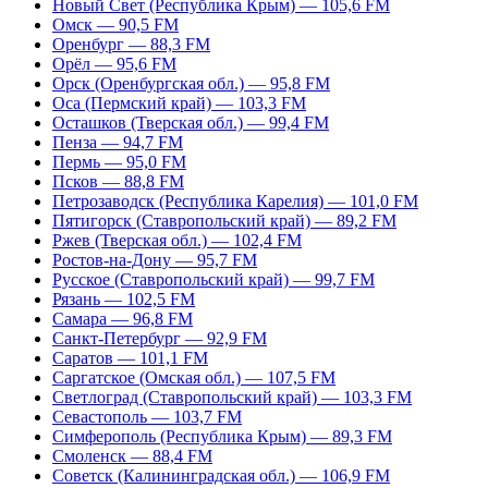
Новый Свет (Республика Крым) — 105,6 FM
Омск — 90,5 FM
Оренбург — 88,3 FM
Орёл — 95,6 FM
Орск (Оренбургская обл.) — 95,8 FM
Оса (Пермский край) — 103,3 FM
Осташков (Тверская обл.) — 99,4 FM
Пенза — 94,7 FM
Пермь — 95,0 FM
Псков — 88,8 FM
Петрозаводск (Республика Карелия) — 101,0 FM
Пятигорск (Ставропольский край) — 89,2 FM
Ржев (Тверская обл.) — 102,4 FM
Ростов-на-Дону — 95,7 FM
Русское (Ставропольский край) — 99,7 FM
Рязань — 102,5 FM
Самара — 96,8 FM
Санкт-Петербург — 92,9 FM
Саратов — 101,1 FM
Саргатское (Омская обл.) — 107,5 FM
Светлоград (Ставропольский край) — 103,3 FM
Севастополь — 103,7 FM
Симферополь (Республика Крым) — 89,3 FM
Смоленск — 88,4 FM
Советск (Калининградская обл.) — 106,9 FM