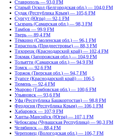
Ставрополь — 93,0 FM
Старый Оскол (Белгородская обл.) — 104,0 FM
Судак (Республика Крым) — 105,6 FM
Сургут (Югра) — 92,1 FM
Сызрань (Самарская обл.) — 98,3 FM
Тамбов — 99,9 FM
Тверь — 89,4 FM
Тёмкино (Смоленская обл.) — 96,1 FM
Тирасполь (Приднестровье) — 88,3 FM
Тихорецк (Краснодарский край) — 102,4 FM
Токмак (Запорожская обл.) — 104,9 FM
Тольятти (Самарская обл.) — 94,9 FM
Томск — 92,6 FM
Торжок (Тверская обл.) — 94,7 FM
Туапсе (Краснодарский край) — 106,5
Тюмень — 92,4 FM
Уварово (Тамбовская обл.) — 100,6 FM
Ульяновск — 93,6 FM
Уфа (Республика Башкортостан) — 98,8 FM
Феодосия (Республика Крым) — 106,1 FM
Хабаровск — 107,9 FM
Ханты-Мансийск (Югра) — 107,1 FM
Чебоксары (Чувашская Республика) — 90,3 FM
Челябинск — 88,4 FM
Череповец (Вологодская обл.) — 106,7 FM