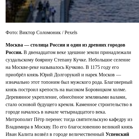
Фото: Виктор Соломоник / Pexels
Москва — столица России и один из
древних городов
России.
В двенадцатом веке здешние земли принадлежали
суздальскому боярину Степану Кучке. Небольшое селение
на Москве-реке называлось Кучково. В 1175 году его
приобрёл князь Юрий Долгорукий и нарек Москов —
изначально этот топоним был мужского рода. Благоверный
князь построил крепость на высоком Боровицком холме.
Деревянное укрепление, обнесённое земляными валами,
стало основой будущего кремля. Каменное строительство в
городе началось в начале четырнадцатого века.
Митрополит Пётр перенес тогда святительскую кафедру из
Владимира в Москву. По его благословению великий князь
Иван Калита возвёл в городе величественный
Успенский