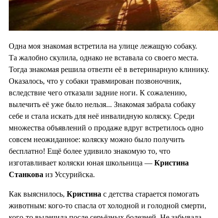
Одна моя знакомая встретила на улице лежащую собаку.
Та жалобно скулила, однако не вставала со своего места.
Тогда знакомая решила отвезти её в ветеринарную клинику.
Оказалось, что у собаки травмирован позвоночник,
вследствие чего отказали задние ноги. К сожалению,
вылечить её уже было нельзя... Знакомая забрала собаку
себе и стала искать для неё инвалидную коляску. Среди
множества объявлений о продаже вдруг встретилось одно
совсем неожиданное: коляску можно было получить
бесплатно! Ещё более удивило знакомую то, что
изготавливает коляски юная школьница —
Кристина
Станкова
из Уссурийска.
Как выяснилось,
Кристина
с детства старается помогать
животным: кого-то спасла от холодной и голодной смерти,
кого-то вылечила после серьёзных болезней. Не забывала