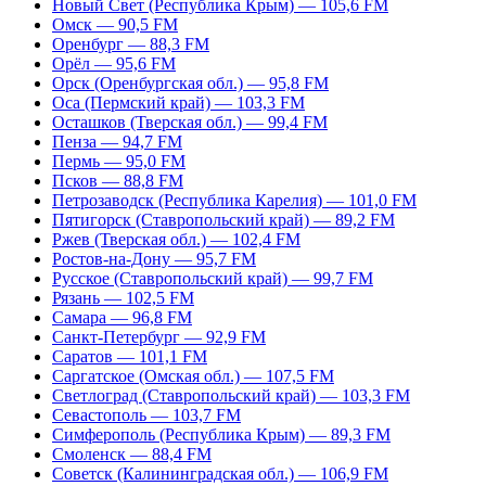
Новый Свет (Республика Крым) — 105,6 FM
Омск — 90,5 FM
Оренбург — 88,3 FM
Орёл — 95,6 FM
Орск (Оренбургская обл.) — 95,8 FM
Оса (Пермский край) — 103,3 FM
Осташков (Тверская обл.) — 99,4 FM
Пенза — 94,7 FM
Пермь — 95,0 FM
Псков — 88,8 FM
Петрозаводск (Республика Карелия) — 101,0 FM
Пятигорск (Ставропольский край) — 89,2 FM
Ржев (Тверская обл.) — 102,4 FM
Ростов-на-Дону — 95,7 FM
Русское (Ставропольский край) — 99,7 FM
Рязань — 102,5 FM
Самара — 96,8 FM
Санкт-Петербург — 92,9 FM
Саратов — 101,1 FM
Саргатское (Омская обл.) — 107,5 FM
Светлоград (Ставропольский край) — 103,3 FM
Севастополь — 103,7 FM
Симферополь (Республика Крым) — 89,3 FM
Смоленск — 88,4 FM
Советск (Калининградская обл.) — 106,9 FM