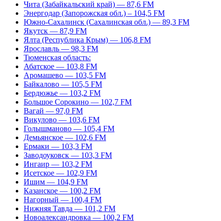
Чита (Забайкальский край) — 87,6 FM
Энергодар (Запорожская обл.) – 104,5 FM
Южно-Сахалинск (Сахалинская обл.) — 89,3 FM
Якутск — 87,9 FM
Ялта (Республика Крым) — 106,8 FM
Ярославль — 98,3 FM
Тюменская область:
Абатское — 103,8 FM
Аромашево — 103,5 FM
Байкалово — 105,5 FM
Бердюжье — 103,2 FM
Большое Сорокино — 102,7 FM
Вагай — 97,0 FM
Викулово — 103,6 FM
Голышманово — 105,4 FM
Демьянское — 102,6 FM
Ермаки — 103,3 FM
Заводоуковск — 103,3 FM
Ингаир — 103,2 FM
Исетское — 102,9 FM
Ишим — 104,9 FM
Казанское — 100,2 FM
Нагорный — 100,4 FM
Нижняя Тавда — 101,2 FM
Новоалександровка — 100,2 FM