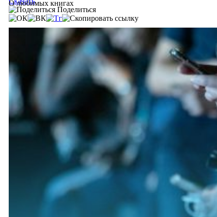
Скачать
О любимых книгах
Поделиться