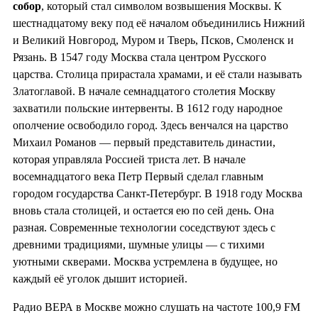
собор
, который стал символом возвышения Москвы. К
шестнадцатому веку под её началом объединились Нижний
и Великий Новгород, Муром и Тверь, Псков, Смоленск и
Рязань. В 1547 году Москва стала центром Русского
царства. Столица прирастала храмами, и её стали называть
Златоглавой. В начале семнадцатого столетия Москву
захватили польские интервенты. В 1612 году народное
ополчение освободило город. Здесь венчался на царство
Михаил Романов — первый представитель династии,
которая управляла Россией триста лет. В начале
восемнадцатого века Петр Первый сделал главным
городом государства Санкт-Петербург. В 1918 году Москва
вновь стала столицей, и остается ею по сей день. Она
разная. Современные технологии соседствуют здесь с
древними традициями, шумные улицы — с тихими
уютными скверами. Москва устремлена в будущее, но
каждый её уголок дышит историей.
Радио ВЕРА в Москве можно слушать на частоте 100,9 FM