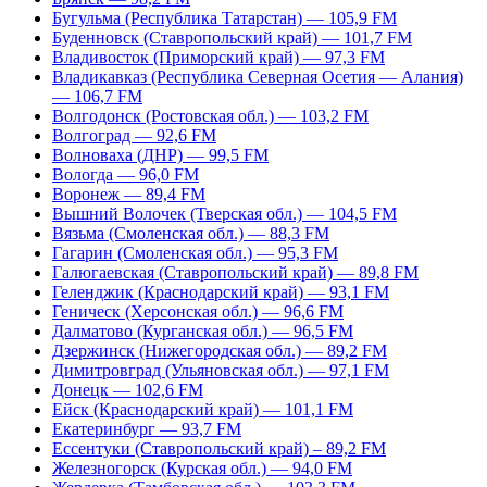
Бугульма (Республика Татарстан) — 105,9 FM
Буденновск (Ставропольский край) — 101,7 FM
Владивосток (Приморский край) — 97,3 FM
Владикавказ (Республика Северная Осетия — Алания)
— 106,7 FM
Волгодонск (Ростовская обл.) — 103,2 FM
Волгоград — 92,6 FM
Волноваха (ДНР) — 99,5 FM
Вологда — 96,0 FM
Воронеж — 89,4 FM
Вышний Волочек (Тверская обл.) — 104,5 FM
Вязьма (Смоленская обл.) — 88,3 FM
Гагарин (Смоленская обл.) — 95,3 FM
Галюгаевская (Ставропольский край) — 89,8 FM
Геленджик (Краснодарский край) — 93,1 FM
Геническ (Херсонская обл.) — 96,6 FM
Далматово (Курганская обл.) — 96,5 FM
Дзержинск (Нижегородская обл.) — 89,2 FM
Димитровград (Ульяновская обл.) — 97,1 FM
Донецк — 102,6 FM
Ейск (Краснодарский край) — 101,1 FM
Екатеринбург — 93,7 FM
Ессентуки (Ставропольский край) – 89,2 FM
Железногорск (Курская обл.) — 94,0 FM