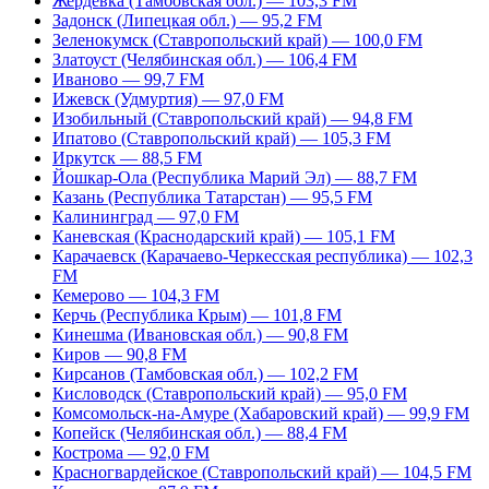
Жердевка (Тамбовская обл.) — 103,3 FM
Задонск (Липецкая обл.) — 95,2 FM
Зеленокумск (Ставропольский край) — 100,0 FM
Златоуст (Челябинская обл.) — 106,4 FM
Иваново — 99,7 FM
Ижевск (Удмуртия) — 97,0 FM
Изобильный (Ставропольский край) — 94,8 FM
Ипатово (Ставропольский край) — 105,3 FM
Иркутск — 88,5 FM
Йошкар-Ола (Республика Марий Эл) — 88,7 FM
Казань (Республика Татарстан) — 95,5 FM
Калининград — 97,0 FM
Каневская (Краснодарский край) — 105,1 FM
Карачаевск (Карачаево-Черкесская республика) — 102,3
FM
Кемерово — 104,3 FM
Керчь (Республика Крым) — 101,8 FM
Кинешма (Ивановская обл.) — 90,8 FM
Киров — 90,8 FM
Кирсанов (Тамбовская обл.) — 102,2 FM
Кисловодск (Ставропольский край) — 95,0 FM
Комсомольск-на-Амуре (Хабаровский край) — 99,9 FM
Копейск (Челябинская обл.) — 88,4 FM
Кострома — 92,0 FM
Красногвардейское (Ставропольский край) — 104,5 FM