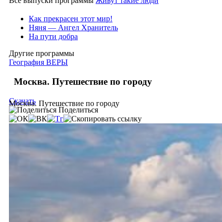
Все выпуски программы
Живут такие люди
Как прекрасен этот мир!
Няня — Ангел Хранитель
На пути добра
Другие программы
География ВЕРЫ
Москва. Путешествие по городу
Скачать
Москва. Путешествие по городу
Поделиться