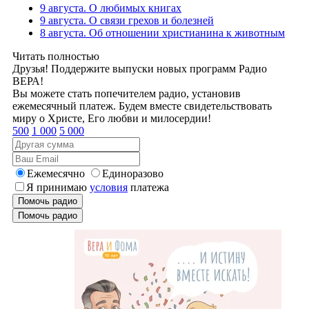
9 августа. О любимых книгах
9 августа. О связи грехов и болезней
8 августа. Об отношении христианина к животным
Читать полностью
Друзья! Поддержите выпуски новых программ Радио
ВЕРА!
Вы можете стать попечителем радио, установив
ежемесячный платеж. Будем вместе свидетельствовать
миру о Христе, Его любви и милосердии!
500
1 000
5 000
Ежемесячно
Единоразово
Я принимаю
условия
платежа
Помочь радио
Помочь радио