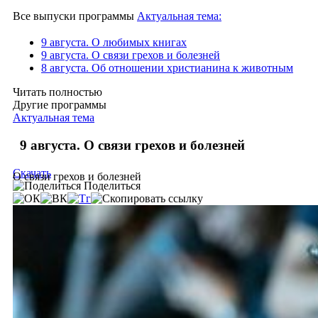
Все выпуски программы
Актуальная тема:
9 августа. О любимых книгах
9 августа. О связи грехов и болезней
8 августа. Об отношении христианина к животным
Читать полностью
Другие программы
Актуальная тема
9 августа. О связи грехов и болезней
Скачать
О связи грехов и болезней
Поделиться