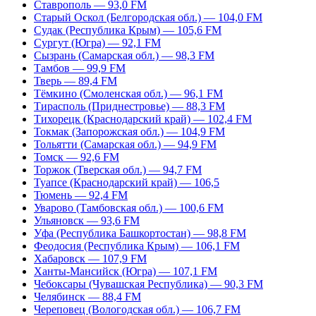
Ставрополь — 93,0 FM
Старый Оскол (Белгородская обл.) — 104,0 FM
Судак (Республика Крым) — 105,6 FM
Сургут (Югра) — 92,1 FM
Сызрань (Самарская обл.) — 98,3 FM
Тамбов — 99,9 FM
Тверь — 89,4 FM
Тёмкино (Смоленская обл.) — 96,1 FM
Тирасполь (Приднестровье) — 88,3 FM
Тихорецк (Краснодарский край) — 102,4 FM
Токмак (Запорожская обл.) — 104,9 FM
Тольятти (Самарская обл.) — 94,9 FM
Томск — 92,6 FM
Торжок (Тверская обл.) — 94,7 FM
Туапсе (Краснодарский край) — 106,5
Тюмень — 92,4 FM
Уварово (Тамбовская обл.) — 100,6 FM
Ульяновск — 93,6 FM
Уфа (Республика Башкортостан) — 98,8 FM
Феодосия (Республика Крым) — 106,1 FM
Хабаровск — 107,9 FM
Ханты-Мансийск (Югра) — 107,1 FM
Чебоксары (Чувашская Республика) — 90,3 FM
Челябинск — 88,4 FM
Череповец (Вологодская обл.) — 106,7 FM