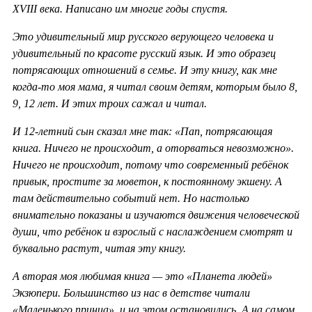
XVIII века. Написано им многие годы спустя.
Это удивительный мир русского верующего человека и
удивительный по красоте русский язык. И это образец
потрясающих отношений в семье. И эту книгу, как мне
когда-то моя мама, я читал своим детям, которым было 8,
9, 12 лет. И этих троих сажал и читал.
И 12-летний сын сказал мне так: «Пап, потрясающая
книга. Ничего не происходит, а оторваться невозможно».
Ничего не происходит, потому что современный ребёнок
привык, простите за моветон, к постоянному экшену. А
там действительно событий нет. Но настолько
внимательно показаны и изучаются движения человеческой
души, что ребёнок и взрослый с наслаждением смотрят и
буквально растут, читая эту книгу.
А вторая моя любимая книга — это «Планета людей»
Экзюпери. Большинство из нас в детстве читали
«Маленького принца», и на этом остановились. А на самом