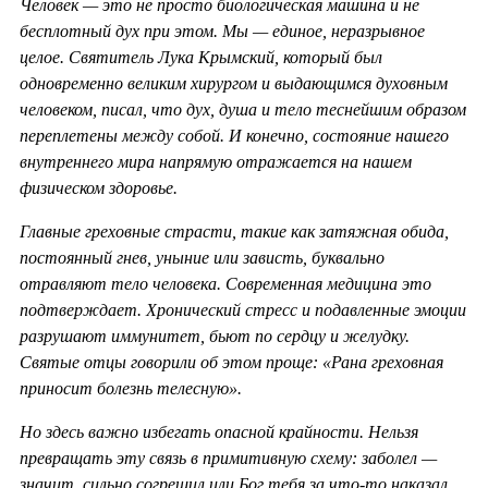
Человек — это не просто биологическая машина и не
бесплотный дух при этом. Мы — единое, неразрывное
целое. Святитель Лука Крымский, который был
одновременно великим хирургом и выдающимся духовным
человеком, писал, что дух, душа и тело теснейшим образом
переплетены между собой. И конечно, состояние нашего
внутреннего мира напрямую отражается на нашем
физическом здоровье.
Главные греховные страсти, такие как затяжная обида,
постоянный гнев, уныние или зависть, буквально
отравляют тело человека. Современная медицина это
подтверждает. Хронический стресс и подавленные эмоции
разрушают иммунитет, бьют по сердцу и желудку.
Святые отцы говорили об этом проще: «Рана греховная
приносит болезнь телесную».
Но здесь важно избегать опасной крайности. Нельзя
превращать эту связь в примитивную схему: заболел —
значит, сильно согрешил или Бог тебя за что-то наказал.