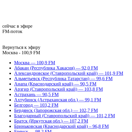
сейчас в эфире
FM-поток
Вернуться к эфиру
Москва - 100,9 FM
Москва — 100,9 FM
Абакан (Республика Хакасия) — 92,0 FM
Александровское (Ставропольский край) — 101,9 FM
Альметьевск (Республика Татарстан) — 99,6 FM
Анапа (Краснодарский край) — 90,5 FM
Арзгир (Ставропольский край) — 103,8 FM
Астрахань — 90,5 FM
Ахтубинск (Астраханская обл.) — 99,1 FM
Белгород — 103,2 FM
Бердянск (Запорожская обл.) — 102,7 FM
Благодарный (Ставропольский край) — 101,2 FM
Братск (Иркутская обл.) — 107,2 FM
Бриньковская (Краснодарский край) – 96,8 FM
Брянск — 98,2 FM