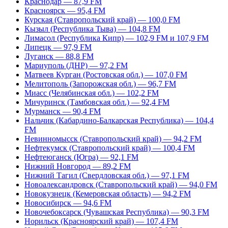
Краснодар — 87,9 FM
Красноярск — 95,4 FM
Курская (Ставропольский край) — 100,0 FM
Кызыл (Республика Тыва) — 104,8 FM
Лимасол (Республика Кипр) — 102,9 FM и 107,9 FM
Липецк — 97,9 FM
Луганск — 88,8 FM
Мариуполь (ДНР) — 97,2 FM
Матвеев Курган (Ростовская обл.) — 107,0 FM
Мелитополь (Запорожская обл.) — 96,7 FM
Миасс (Челябинская обл.) — 102,2 FM
Мичуринск (Тамбовская обл.) — 92,4 FM
Мурманск — 90,4 FM
Нальчик (Кабардино-Балкарская Республика) — 104,4
FM
Невинномысск (Ставропольский край) — 94,2 FM
Нефтекумск (Ставропольский край) — 100,4 FM
Нефтеюганск (Югра) — 92,1 FM
Нижний Новгород — 89,2 FM
Нижний Тагил (Свердловская обл.) — 97,1 FM
Новоалександровск (Ставропольский край) — 94,0 FM
Новокузнецк (Кемеровская область) — 94,2 FM
Новосибирск — 94,6 FM
Новочебоксарск (Чувашская Республика) — 90,3 FM
Норильск (Красноярский край) — 107,4 FM