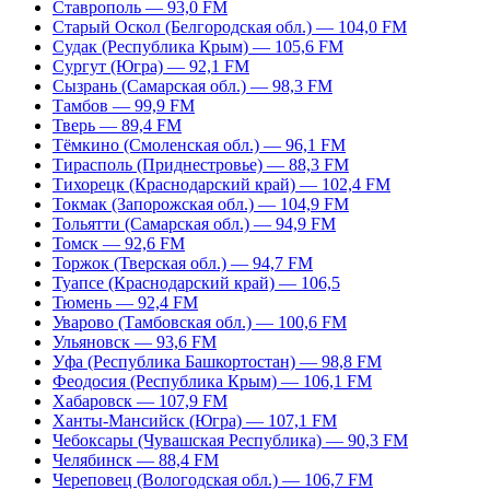
Ставрополь — 93,0 FM
Старый Оскол (Белгородская обл.) — 104,0 FM
Судак (Республика Крым) — 105,6 FM
Сургут (Югра) — 92,1 FM
Сызрань (Самарская обл.) — 98,3 FM
Тамбов — 99,9 FM
Тверь — 89,4 FM
Тёмкино (Смоленская обл.) — 96,1 FM
Тирасполь (Приднестровье) — 88,3 FM
Тихорецк (Краснодарский край) — 102,4 FM
Токмак (Запорожская обл.) — 104,9 FM
Тольятти (Самарская обл.) — 94,9 FM
Томск — 92,6 FM
Торжок (Тверская обл.) — 94,7 FM
Туапсе (Краснодарский край) — 106,5
Тюмень — 92,4 FM
Уварово (Тамбовская обл.) — 100,6 FM
Ульяновск — 93,6 FM
Уфа (Республика Башкортостан) — 98,8 FM
Феодосия (Республика Крым) — 106,1 FM
Хабаровск — 107,9 FM
Ханты-Мансийск (Югра) — 107,1 FM
Чебоксары (Чувашская Республика) — 90,3 FM
Челябинск — 88,4 FM
Череповец (Вологодская обл.) — 106,7 FM