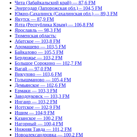
Чита (Забайкальский край) — 87,6 FM
Энергодар (Запорожская обл.) – 104,5 FM
Южно-Сахалинск (Сахалинская обл.) — 89,3 FM
Якутск — 87,9 FM
Ялта (Республика Крым) — 106,8 FM
Ярославль — 98,3 FM
Тюменская область:
Абатское — 103,8 FM
Аромашево — 103,5 FM
Байкалово — 105,5 FM
Бердюжье — 103,2 FM
Большое Сорокино — 102,7 FM
Вагай — 97,0 FM
Викулово — 103,6 FM
Голышманово — 105,4 FM
Демьянское — 102,6 FM
Ермаки — 103,3 FM
Заводоуковск — 103,3 FM
Ингаир — 103,2 FM
Исетское — 102,9 FM
Ишим — 104,9 FM
Казанское — 100,2 FM
Нагорный — 100,4 FM
Нижняя Тавда — 101,2 FM
Новоалександровка — 100,2 FM