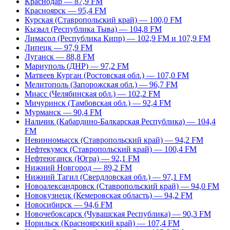
Краснодар — 87,9 FM
Красноярск — 95,4 FM
Курская (Ставропольский край) — 100,0 FM
Кызыл (Республика Тыва) — 104,8 FM
Лимасол (Республика Кипр) — 102,9 FM и 107,9 FM
Липецк — 97,9 FM
Луганск — 88,8 FM
Мариуполь (ДНР) — 97,2 FM
Матвеев Курган (Ростовская обл.) — 107,0 FM
Мелитополь (Запорожская обл.) — 96,7 FM
Миасс (Челябинская обл.) — 102,2 FM
Мичуринск (Тамбовская обл.) — 92,4 FM
Мурманск — 90,4 FM
Нальчик (Кабардино-Балкарская Республика) — 104,4
FM
Невинномысск (Ставропольский край) — 94,2 FM
Нефтекумск (Ставропольский край) — 100,4 FM
Нефтеюганск (Югра) — 92,1 FM
Нижний Новгород — 89,2 FM
Нижний Тагил (Свердловская обл.) — 97,1 FM
Новоалександровск (Ставропольский край) — 94,0 FM
Новокузнецк (Кемеровская область) — 94,2 FM
Новосибирск — 94,6 FM
Новочебоксарск (Чувашская Республика) — 90,3 FM
Норильск (Красноярский край) — 107,4 FM