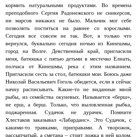
кормить натуральными продуктами. Во времена
преподобного Сергия Радонежского не сникерсов,
ни марсов никаких не было. Мальчик мог себе
позволить поститься на равнее со взрослыми.
Сегодня все совсем не так. Вот, я только что
вернулся, буквально сегодня ночью из Кинешмы,
город на Волге. Девственный край, пригласили
меня, батюшка с пятью детьми в местечко Елнать,
полчаса от Кинешмы, река с этим названием.
Пригласили сесть за стол, батюшки мои. Боюсь даже
Николай Васильевич Гоголь обидится, если я сейчас
начну расписывать. Какие-то не виданные мной
рыбы, из семейства окуневых. Называется «берш»,
не ерш, а берш. Только, что выловленная рыбка,
поджаренная. Судачок не дурачек. Помните
Хлестаков заказывал «Лабарданс». Это Судачок, с
какими-то травками, приправами. А творожок,
рассыпчатый, а сметана – стоит ложка в ней колом.