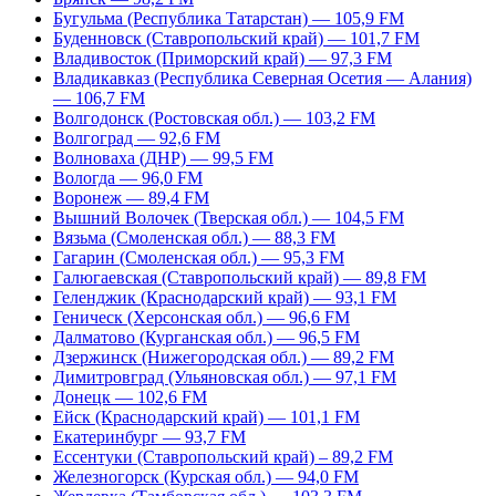
Бугульма (Республика Татарстан) — 105,9 FM
Буденновск (Ставропольский край) — 101,7 FM
Владивосток (Приморский край) — 97,3 FM
Владикавказ (Республика Северная Осетия — Алания)
— 106,7 FM
Волгодонск (Ростовская обл.) — 103,2 FM
Волгоград — 92,6 FM
Волноваха (ДНР) — 99,5 FM
Вологда — 96,0 FM
Воронеж — 89,4 FM
Вышний Волочек (Тверская обл.) — 104,5 FM
Вязьма (Смоленская обл.) — 88,3 FM
Гагарин (Смоленская обл.) — 95,3 FM
Галюгаевская (Ставропольский край) — 89,8 FM
Геленджик (Краснодарский край) — 93,1 FM
Геническ (Херсонская обл.) — 96,6 FM
Далматово (Курганская обл.) — 96,5 FM
Дзержинск (Нижегородская обл.) — 89,2 FM
Димитровград (Ульяновская обл.) — 97,1 FM
Донецк — 102,6 FM
Ейск (Краснодарский край) — 101,1 FM
Екатеринбург — 93,7 FM
Ессентуки (Ставропольский край) – 89,2 FM
Железногорск (Курская обл.) — 94,0 FM