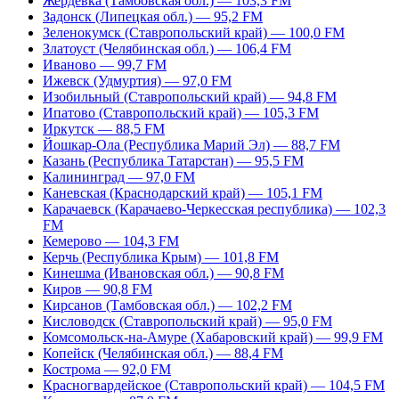
Жердевка (Тамбовская обл.) — 103,3 FM
Задонск (Липецкая обл.) — 95,2 FM
Зеленокумск (Ставропольский край) — 100,0 FM
Златоуст (Челябинская обл.) — 106,4 FM
Иваново — 99,7 FM
Ижевск (Удмуртия) — 97,0 FM
Изобильный (Ставропольский край) — 94,8 FM
Ипатово (Ставропольский край) — 105,3 FM
Иркутск — 88,5 FM
Йошкар-Ола (Республика Марий Эл) — 88,7 FM
Казань (Республика Татарстан) — 95,5 FM
Калининград — 97,0 FM
Каневская (Краснодарский край) — 105,1 FM
Карачаевск (Карачаево-Черкесская республика) — 102,3
FM
Кемерово — 104,3 FM
Керчь (Республика Крым) — 101,8 FM
Кинешма (Ивановская обл.) — 90,8 FM
Киров — 90,8 FM
Кирсанов (Тамбовская обл.) — 102,2 FM
Кисловодск (Ставропольский край) — 95,0 FM
Комсомольск-на-Амуре (Хабаровский край) — 99,9 FM
Копейск (Челябинская обл.) — 88,4 FM
Кострома — 92,0 FM
Красногвардейское (Ставропольский край) — 104,5 FM