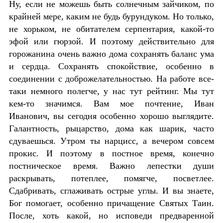
Ну, если не можешь быть солнечным зайчиком, по
крайней мере, каким не будь бурундуком. Но только,
не хорьком, не обитателем серпентария, какой-то
эфой или гюрзой. И поэтому действительно для
горожанина очень важно дома сохранять баланс ума
и сердца. Сохранять спокойствие, особенно в
соединении с доброжелательнос
тью. На работе все-
таки немного полегче, у нас тут рейтинг. Мы тут
кем-то значимся. Вам мое почтение, Иван
Иванович, вы сегодня особенно хорошо выглядите.
Галантность, рыцарство, дома как шарик, часто
сдуваешься. Утром ты нарцисс, а вечером совсем
прокис. И поэтому в постное время, конечно
постническое время. Важно лепестки души
раскрывать, потеплее, помягче, посветлее.
Сдабривать, сглаживать острые углы. И вы знаете,
Бог помогает, особенно причащение Святых Таин.
После, хоть какой, но исповеди предваренной