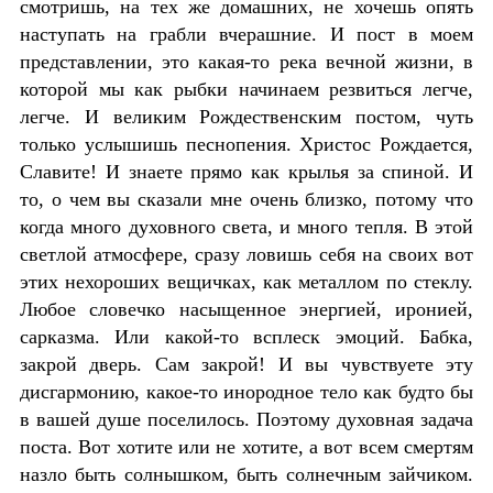
смотришь, на тех же домашних, не хочешь опять
наступать на грабли вчерашние. И пост в моем
представлении, это какая-то река вечной жизни, в
которой мы как рыбки начинаем резвиться легче,
легче. И великим Рождественским постом, чуть
только услышишь песнопения. Христос Рождается,
Славите! И знаете прямо как крылья за спиной. И
то, о чем вы сказали мне очень близко, потому что
когда много духовного света, и много тепля. В этой
светлой атмосфере, сразу ловишь себя на своих вот
этих нехороших вещичках, как металлом по стеклу.
Любое словечко насыщенное энергией, иронией,
сарказма. Или какой-то всплеск эмоций. Бабка,
закрой дверь. Сам закрой! И вы чувствуете эту
дисгармонию, какое-то инородное тело как будто бы
в вашей душе поселилось. Поэтому духовная задача
поста. Вот хотите или не хотите, а вот всем смертям
назло быть солнышком, быть солнечным зайчиком.