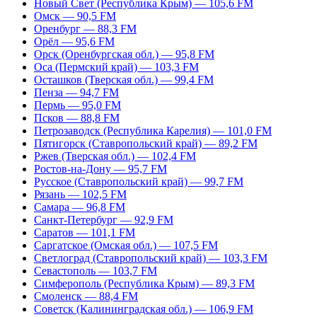
Новый Свет (Республика Крым) — 105,6 FM
Омск — 90,5 FM
Оренбург — 88,3 FM
Орёл — 95,6 FM
Орск (Оренбургская обл.) — 95,8 FM
Оса (Пермский край) — 103,3 FM
Осташков (Тверская обл.) — 99,4 FM
Пенза — 94,7 FM
Пермь — 95,0 FM
Псков — 88,8 FM
Петрозаводск (Республика Карелия) — 101,0 FM
Пятигорск (Ставропольский край) — 89,2 FM
Ржев (Тверская обл.) — 102,4 FM
Ростов-на-Дону — 95,7 FM
Русское (Ставропольский край) — 99,7 FM
Рязань — 102,5 FM
Самара — 96,8 FM
Санкт-Петербург — 92,9 FM
Саратов — 101,1 FM
Саргатское (Омская обл.) — 107,5 FM
Светлоград (Ставропольский край) — 103,3 FM
Севастополь — 103,7 FM
Симферополь (Республика Крым) — 89,3 FM
Смоленск — 88,4 FM
Советск (Калининградская обл.) — 106,9 FM