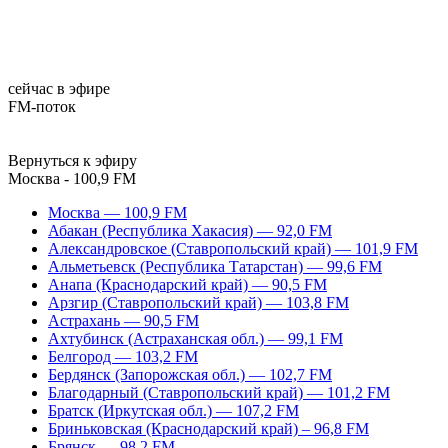
сейчас в эфире
FM-поток
Вернуться к эфиру
Москва - 100,9 FM
Москва — 100,9 FM
Абакан (Республика Хакасия) — 92,0 FM
Александровское (Ставропольский край) — 101,9 FM
Альметьевск (Республика Татарстан) — 99,6 FM
Анапа (Краснодарский край) — 90,5 FM
Арзгир (Ставропольский край) — 103,8 FM
Астрахань — 90,5 FM
Ахтубинск (Астраханская обл.) — 99,1 FM
Белгород — 103,2 FM
Бердянск (Запорожская обл.) — 102,7 FM
Благодарный (Ставропольский край) — 101,2 FM
Братск (Иркутская обл.) — 107,2 FM
Бриньковская (Краснодарский край) – 96,8 FM
Брянск — 98,2 FM