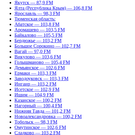
Якутск — 87,9 FM
Ялта (Республика Крым) — 106,8 FM
Ярославль — 98,3 FM
Тюменская область:
Абатское — 103,8 FM
Аромашево — 103,5 FM
Байкалово — 105,5 FM
Бердюжье — 103,2 FM
Большое Сорокино — 102,7 FM
Вагай — 97,0 FM
Викулово — 103,6 FM
Голышманово — 105,4 FM
Демьянское — 102,6 FM
Ермаки — 103,3 FM
Заводоуковск — 103,3 FM
Ингаир — 103,2 FM
Исетское — 102,9 FM
Ишим — 104,9 FM
Казанское — 100,2 FM
Нагорный — 100,4 FM
Нижняя Тавда — 101,2 FM
Новоалександровка — 100,2 FM
Тобольск — 98,3 FM
Омутинское — 102,6 FM
Сладково — 103,2 FM