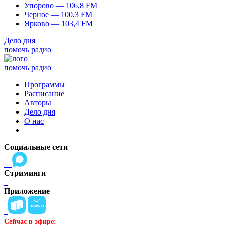
Упорово — 106,8 FM
Черное — 100,3 FM
Ярково — 103,4 FM
Дело дня
помочь радио
помочь радио
Программы
Расписание
Авторы
Дело дня
О нас
Социальные сети
Стриминги
Приложение
Сейчас в эфире: