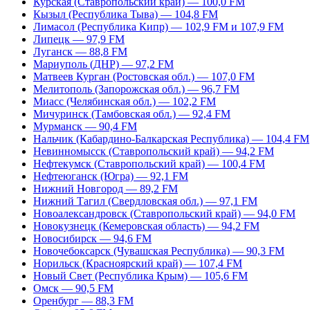
Курская (Ставропольский край) — 100,0 FM
Кызыл (Республика Тыва) — 104,8 FM
Лимасол (Республика Кипр) — 102,9 FM и 107,9 FM
Липецк — 97,9 FM
Луганск — 88,8 FM
Мариуполь (ДНР) — 97,2 FM
Матвеев Курган (Ростовская обл.) — 107,0 FM
Мелитополь (Запорожская обл.) — 96,7 FM
Миасс (Челябинская обл.) — 102,2 FM
Мичуринск (Тамбовская обл.) — 92,4 FM
Мурманск — 90,4 FM
Нальчик (Кабардино-Балкарская Республика) — 104,4 FM
Невинномысск (Ставропольский край) — 94,2 FM
Нефтекумск (Ставропольский край) — 100,4 FM
Нефтеюганск (Югра) — 92,1 FM
Нижний Новгород — 89,2 FM
Нижний Тагил (Свердловская обл.) — 97,1 FM
Новоалександровск (Ставропольский край) — 94,0 FM
Новокузнецк (Кемеровская область) — 94,2 FM
Новосибирск — 94,6 FM
Новочебоксарск (Чувашская Республика) — 90,3 FM
Норильск (Красноярский край) — 107,4 FM
Новый Свет (Республика Крым) — 105,6 FM
Омск — 90,5 FM
Оренбург — 88,3 FM