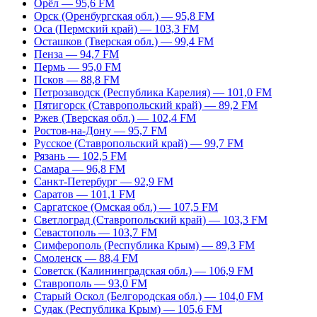
Орёл — 95,6 FM
Орск (Оренбургская обл.) — 95,8 FM
Оса (Пермский край) — 103,3 FM
Осташков (Тверская обл.) — 99,4 FM
Пенза — 94,7 FM
Пермь — 95,0 FM
Псков — 88,8 FM
Петрозаводск (Республика Карелия) — 101,0 FM
Пятигорск (Ставропольский край) — 89,2 FM
Ржев (Тверская обл.) — 102,4 FM
Ростов-на-Дону — 95,7 FM
Русское (Ставропольский край) — 99,7 FM
Рязань — 102,5 FM
Самара — 96,8 FM
Санкт-Петербург — 92,9 FM
Саратов — 101,1 FM
Саргатское (Омская обл.) — 107,5 FM
Светлоград (Ставропольский край) — 103,3 FM
Севастополь — 103,7 FM
Симферополь (Республика Крым) — 89,3 FM
Смоленск — 88,4 FM
Советск (Калининградская обл.) — 106,9 FM
Ставрополь — 93,0 FM
Старый Оскол (Белгородская обл.) — 104,0 FM
Судак (Республика Крым) — 105,6 FM