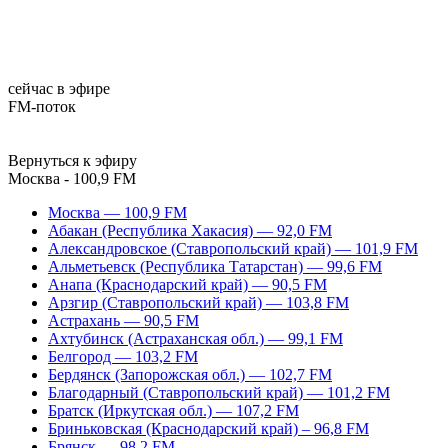
сейчас в эфире
FM-поток
Вернуться к эфиру
Москва - 100,9 FM
Москва — 100,9 FM
Абакан (Республика Хакасия) — 92,0 FM
Александровское (Ставропольский край) — 101,9 FM
Альметьевск (Республика Татарстан) — 99,6 FM
Анапа (Краснодарский край) — 90,5 FM
Арзгир (Ставропольский край) — 103,8 FM
Астрахань — 90,5 FM
Ахтубинск (Астраханская обл.) — 99,1 FM
Белгород — 103,2 FM
Бердянск (Запорожская обл.) — 102,7 FM
Благодарный (Ставропольский край) — 101,2 FM
Братск (Иркутская обл.) — 107,2 FM
Бриньковская (Краснодарский край) – 96,8 FM
Брянск — 98,2 FM