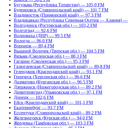
Бугульма (Республика Татарстан) — 105,9 FM
Буденновск (Ставропольский край) — 101,7 FM
Владивосток (Приморский край) — 97,3 FM
Владикавказ (Республика Северная Осетия — Алания) —
Волгодонск (Ростовская обл.) — 103,2 FM
Волгоград — 92,6 FM
Волноваха (ДНР) — 99,5 FM
Вологда — 96,0 FM
Воронеж — 89,4 FM
Вышний Волочек (Тверская обл.) — 104,5 FM
Вязьма (Смоленская обл.) — 88,3 FM
Гагарин (Смоленская обл.) — 95,3 FM
Галюгаевская (Ставропольский край) — 89,8 FM
Геленджик (Краснодарский край) — 93,1 FM
Геническ (Херсонская обл.) — 96,6 FM
Далматово (Курганская обл.) — 96,5 FM
Дзержинск (Нижегородская обл.) — 89,2 FM
Димитровград (Ульяновская обл.) — 97,1 FM
Донецк — 102,6 FM
Ейск (Краснодарский край) — 101,1 FM
Екатеринбург — 93,7 FM
Ессентуки (Ставропольский край) – 89,2 FM
Железногорск (Курская обл.) — 94,0 FM
Жердевка (Тамбовская обл.) — 103,3 FM