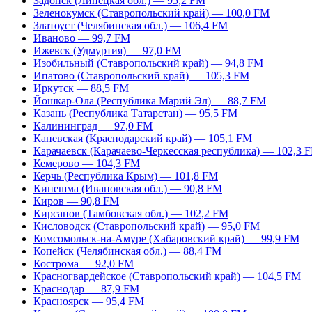
Задонск (Липецкая обл.) — 95,2 FM
Зеленокумск (Ставропольский край) — 100,0 FM
Златоуст (Челябинская обл.) — 106,4 FM
Иваново — 99,7 FM
Ижевск (Удмуртия) — 97,0 FM
Изобильный (Ставропольский край) — 94,8 FM
Ипатово (Ставропольский край) — 105,3 FM
Иркутск — 88,5 FM
Йошкар-Ола (Республика Марий Эл) — 88,7 FM
Казань (Республика Татарстан) — 95,5 FM
Калининград — 97,0 FM
Каневская (Краснодарский край) — 105,1 FM
Карачаевск (Карачаево-Черкесская республика) — 102,3 
Кемерово — 104,3 FM
Керчь (Республика Крым) — 101,8 FM
Кинешма (Ивановская обл.) — 90,8 FM
Киров — 90,8 FM
Кирсанов (Тамбовская обл.) — 102,2 FM
Кисловодск (Ставропольский край) — 95,0 FM
Комсомольск-на-Амуре (Хабаровский край) — 99,9 FM
Копейск (Челябинская обл.) — 88,4 FM
Кострома — 92,0 FM
Красногвардейское (Ставропольский край) — 104,5 FM
Краснодар — 87,9 FM
Красноярск — 95,4 FM