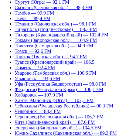
Сургут (Югра) — 92,1 FM
Сызрань (Самарская обл.) — 98,3 FM
Тамбов — 99,9 FM
Тверь — 89,4 FM
Тёмкино (Смоленская обл.) — 96,1 FM
Тирасполь (Приднестровье) — 88,3 FM
Тихорецк (Краснодарский край) — 102,4 FM
Токмак (Запорожская обл.) — 104,9 FM
Тольятти (Самарская обл.) — 94,9 FM
Томск — 92,6 FM
Торжок (Тверская обл.) — 94,7 FM
Туапсе (Краснодарский край) — 106,5
Тюмень — 92,4 FM
Уварово (Тамбовская обл.) — 100,6 FM
Ульяновск — 93,6 FM
Уфа (Республика Башкортостан) — 98,8 FM
Феодосия (Республика Крым) — 106,1 FM
Хабаровск — 107,9 FM
Ханты-Мансийск (Югра) — 107,1 FM
Чебоксары (Чувашская Республика) — 90,3 FM
Челябинск — 88,4 FM
Череповец (Вологодская обл.) — 106,7 FM
Чита (Забайкальский край) — 87,6 FM
Энергодар (Запорожская обл.) – 104,5 FM
Южно-Сахалинск (Сахалинская обл.) — 89,3 FM