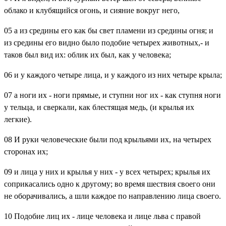
облако и клубящийся огонь, и сияние вокруг него,
05
а из средины его как бы свет пламени из средины огня; и
из средины его видно было подобие четырех животных,- и
таков был вид их: облик их был, как у человека;
06
и у каждого четыре лица, и у каждого из них четыре крыла;
07
а ноги их - ноги прямые, и ступни ног их - как ступня ноги
у тельца, и сверкали, как блестящая медь, (и крылья их
легкие).
08
И руки человеческие были под крыльями их, на четырех
сторонах их;
09
и лица у них и крылья у них - у всех четырех; крылья их
соприкасались одно к другому; во время шествия своего они
не оборачивались, а шли каждое по направлению лица своего.
10
Подобие лиц их - лице человека и лице льва с правой