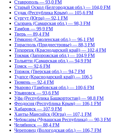
Ставрополь — 93,0 FM
Старый Оскол (Белгородская обл.) — 104,0 FM
Судак (Республика Крым) — 105,6 FM
Сургут (Югра) — 92,1 FM
Сызрань (Самарская обл.) — 98,3 FM
Тамбов — 99,9 FM
Тверь — 89,4 FM
Тёмкино (Смоленская обл.) — 96,1 FM
Тирасполь (Приднестровье) — 88,3 FM
Тихорецк (Краснодарский край) — 102,4 FM
Токмак (Запорожская обл.) — 104,9 FM
Тольятти (Самарская обл.) — 94,9 FM
Томск — 92,6 FM
Торжок (Тверская обл.) — 94,7 FM
Туапсе (Краснодарский край) — 106,5
Тюмень — 92,4 FM
Уварово (Тамбовская обл.) — 100,6 FM
Ульяновск — 93,6 FM
Уфа (Республика Башкортостан) — 98,8 FM
Феодосия (Республика Крым) — 106,1 FM
Хабаровск — 107,9 FM
Ханты-Мансийск (Югра) — 107,1 FM
Чебоксары (Чувашская Республика) — 90,3 FM
Челябинск — 88,4 FM
Череповец (Вологодская обл.) — 106,7 FM