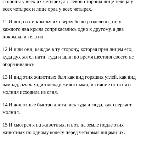
стороны у всех их четырех; а с левой стороны лице тельца у
всех четырех и лице орла у всех четырех.
11
И лица их и крылья их сверху были разделены, но у
каждого два крыла соприкасались одно к другому, а два
покрывали тела их.
12
И шли они, каждое в ту сторону, которая пред лицем его;
куда дух хотел идти, туда и шли; во время шествия своего не
оборачивались.
13
И вид этих животных был как вид горящих углей, как вид
лампад;
огонь
ходил между животными, и сияние от огня и
молния исходила из огня.
14
И животные быстро двигались туда и сюда, как сверкает
молния.
15
И смотрел я на животных, и вот, на земле подле этих
животных по одному колесу перед четырьмя лицами их.