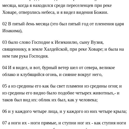
месяца, когда я находился среди переселенцев при реке
Ховаре, отверзлись небеса, и я видел видения Божии.
02
В пятый
день
месяца (это был пятый год от пленения царя
Иоакима),
03
было слово Господне к Иезекиилю, сыну Вузия,
священнику, в земле Халдейской, при реке Ховаре; и была на
нем там рука Господня.
04
И я видел, и вот, бурный ветер шел от севера, великое
облако и клубящийся огонь, и сияние вокруг него,
05
а из средины его как бы свет пламени из средины огня; и
из средины его видно было подобие четырех животных,- и
таков был вид их: облик их был, как у человека;
06
и у каждого четыре лица, и у каждого из них четыре крыла;
07
а ноги их - ноги прямые, и ступни ног их - как ступня ноги