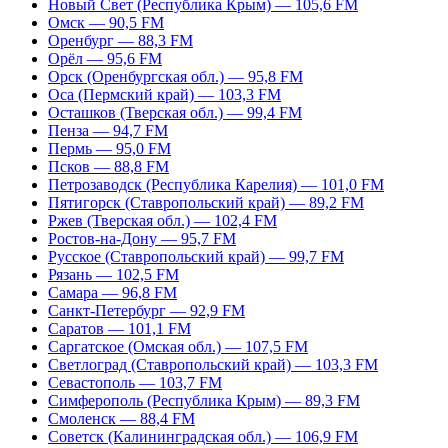
Новый Свет (Республика Крым) — 105,6 FM
Омск — 90,5 FM
Оренбург — 88,3 FM
Орёл — 95,6 FM
Орск (Оренбургская обл.) — 95,8 FM
Оса (Пермский край) — 103,3 FM
Осташков (Тверская обл.) — 99,4 FM
Пенза — 94,7 FM
Пермь — 95,0 FM
Псков — 88,8 FM
Петрозаводск (Республика Карелия) — 101,0 FM
Пятигорск (Ставропольский край) — 89,2 FM
Ржев (Тверская обл.) — 102,4 FM
Ростов-на-Дону — 95,7 FM
Русское (Ставропольский край) — 99,7 FM
Рязань — 102,5 FM
Самара — 96,8 FM
Санкт-Петербург — 92,9 FM
Саратов — 101,1 FM
Саргатское (Омская обл.) — 107,5 FM
Светлоград (Ставропольский край) — 103,3 FM
Севастополь — 103,7 FM
Симферополь (Республика Крым) — 89,3 FM
Смоленск — 88,4 FM
Советск (Калининградская обл.) — 106,9 FM