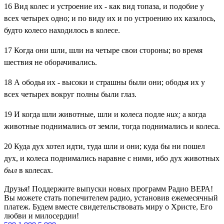
16
Вид колес и устроение их - как вид топаза, и подобие у
всех четырех одно; и по виду их и по устроению их казалось,
будто колесо находилось в колесе.
17
Когда они шли, шли на четыре свои стороны; во время
шествия не оборачивались.
18
А ободья их - высоки и страшны были они; ободья их у
всех четырех вокруг полны были глаз.
19
И когда шли животные, шли и колеса подле
них;
а когда
животные поднимались от земли, тогда поднимались и колеса.
20
Куда дух хотел идти, туда шли и они; куда бы ни пошел
дух, и колеса поднимались наравне с ними, ибо дух животных
был
в колесах.
Друзья! Поддержите выпуски новых программ Радио ВЕРА!
Вы можете стать попечителем радио, установив ежемесячный
платеж. Будем вместе свидетельствовать миру о Христе, Его
любви и милосердии!