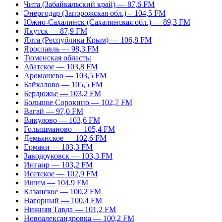
Чита (Забайкальский край) — 87,6 FM
Энергодар (Запорожская обл.) – 104,5 FM
Южно-Сахалинск (Сахалинская обл.) — 89,3 FM
Якутск — 87,9 FM
Ялта (Республика Крым) — 106,8 FM
Ярославль — 98,3 FM
Тюменская область:
Абатское — 103,8 FM
Аромашево — 103,5 FM
Байкалово — 105,5 FM
Бердюжье — 103,2 FM
Большое Сорокино — 102,7 FM
Вагай — 97,0 FM
Викулово — 103,6 FM
Голышманово — 105,4 FM
Демьянское — 102,6 FM
Ермаки — 103,3 FM
Заводоуковск — 103,3 FM
Ингаир — 103,2 FM
Исетское — 102,9 FM
Ишим — 104,9 FM
Казанское — 100,2 FM
Нагорный — 100,4 FM
Нижняя Тавда — 101,2 FM
Новоалександровка — 100,2 FM