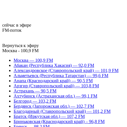
сейчас в эфире
FM-поток
Вернуться к эфиру
Москва - 100,9 FM
Москва — 100,9 FM
Абакан (Республика Хакасия) — 92,0 FM
Александровское (Ставропольский край) — 101,9 FM
Альметьевск (Республика Татарстан) — 99,6 FM
Анапа (Краснодарский край) — 90,5 FM
Арзгир (Ставропольский край) — 103,8 FM
Астрахань — 90,5 FM
Ахтубинск (Астраханская обл.) — 99,1 FM
Белгород — 103,2 FM
Бердянск (Запорожская обл.) — 102,7 FM
Благодарный (Ставропольский край) — 101,2 FM
Братск (Иркутская обл.) — 107,2 FM
Бриньковская (Краснодарский край) – 96,8 FM
Брянск — 98,2 FM