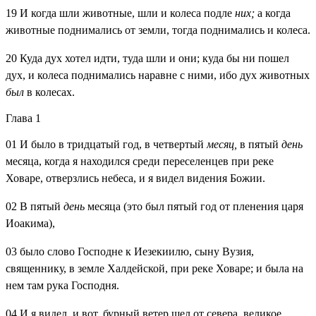
19
И когда шли животные, шли и колеса подле
них;
а когда
животные поднимались от земли, тогда поднимались и колеса.
20
Куда дух хотел идти, туда шли и они; куда бы ни пошел
дух, и колеса поднимались наравне с ними, ибо дух животных
был
в колесах.
Глава 1
01
И было в тридцатый год, в четвертый
месяц,
в пятый
день
месяца, когда я находился среди переселенцев при реке
Ховаре, отверзлись небеса, и я видел видения Божии.
02
В пятый
день
месяца (это был пятый год от пленения царя
Иоакима),
03
было слово Господне к Иезекиилю, сыну Вузия,
священнику, в земле Халдейской, при реке Ховаре; и была на
нем там рука Господня.
04
И я видел, и вот, бурный ветер шел от севера, великое