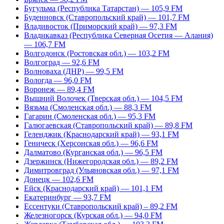
Бугульма (Республика Татарстан) — 105,9 FM
Буденновск (Ставропольский край) — 101,7 FM
Владивосток (Приморский край) — 97,3 FM
Владикавказ (Республика Северная Осетия — Алания)
— 106,7 FM
Волгодонск (Ростовская обл.) — 103,2 FM
Волгоград — 92,6 FM
Волноваха (ДНР) — 99,5 FM
Вологда — 96,0 FM
Воронеж — 89,4 FM
Вышний Волочек (Тверская обл.) — 104,5 FM
Вязьма (Смоленская обл.) — 88,3 FM
Гагарин (Смоленская обл.) — 95,3 FM
Галюгаевская (Ставропольский край) — 89,8 FM
Геленджик (Краснодарский край) — 93,1 FM
Геническ (Херсонская обл.) — 96,6 FM
Далматово (Курганская обл.) — 96,5 FM
Дзержинск (Нижегородская обл.) — 89,2 FM
Димитровград (Ульяновская обл.) — 97,1 FM
Донецк — 102,6 FM
Ейск (Краснодарский край) — 101,1 FM
Екатеринбург — 93,7 FM
Ессентуки (Ставропольский край) – 89,2 FM
Железногорск (Курская обл.) — 94,0 FM