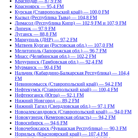
Краснодар — 87,9 FM
Красноярск — 95,4 FM
Курская (Ставропольский край) — 100,0 FM
Кызыл (Республика Тыва) — 104,8 FM
Лимасол (Республика Кипр) — 102,9 FM и 107,9 FM
Липецк — 97,9 FM
Луганск — 88,8 FM
Мариуполь (ДНР) — 97,2 FM
Матвеев Курган (Ростовская обл.) — 107,0 FM
Мелитополь (Запорожская обл.) — 96,7 FM
Миасс (Челябинская обл.) — 102,2 FM
Мичуринск (Тамбовская обл.) — 92,4 FM
Мурманск — 90,4 FM
Нальчик (Кабардино-Балкарская Республика) — 104,4
FM
Невинномысск (Ставропольский край) — 94,2 FM
Нефтекумск (Ставропольский край) — 100,4 FM
Нефтеюганск (Югра) — 92,1 FM
Нижний Новгород — 89,2 FM
Нижний Тагил (Свердловская обл.) — 97,1 FM
Новоалександровск (Ставропольский край) — 94,0 FM
Новокузнецк (Кемеровская область) — 94,2 FM
Новосибирск — 94,6 FM
Новочебоксарск (Чувашская Республика) — 90,3 FM
Норильск (Красноярский край) — 107,4 FM