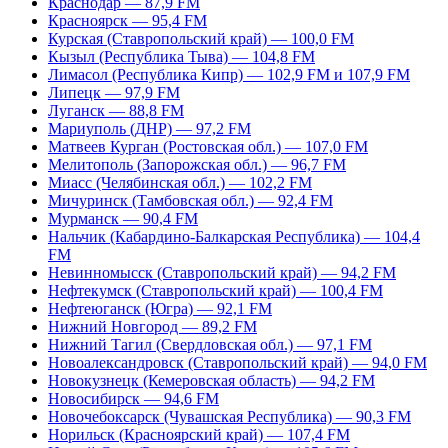
Краснодар — 87,9 FM
Красноярск — 95,4 FM
Курская (Ставропольский край) — 100,0 FM
Кызыл (Республика Тыва) — 104,8 FM
Лимасол (Республика Кипр) — 102,9 FM и 107,9 FM
Липецк — 97,9 FM
Луганск — 88,8 FM
Мариуполь (ДНР) — 97,2 FM
Матвеев Курган (Ростовская обл.) — 107,0 FM
Мелитополь (Запорожская обл.) — 96,7 FM
Миасс (Челябинская обл.) — 102,2 FM
Мичуринск (Тамбовская обл.) — 92,4 FM
Мурманск — 90,4 FM
Нальчик (Кабардино-Балкарская Республика) — 104,4
FM
Невинномысск (Ставропольский край) — 94,2 FM
Нефтекумск (Ставропольский край) — 100,4 FM
Нефтеюганск (Югра) — 92,1 FM
Нижний Новгород — 89,2 FM
Нижний Тагил (Свердловская обл.) — 97,1 FM
Новоалександровск (Ставропольский край) — 94,0 FM
Новокузнецк (Кемеровская область) — 94,2 FM
Новосибирск — 94,6 FM
Новочебоксарск (Чувашская Республика) — 90,3 FM
Норильск (Красноярский край) — 107,4 FM