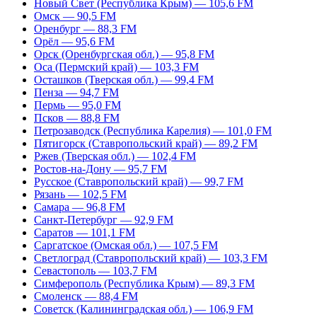
Новый Свет (Республика Крым) — 105,6 FM
Омск — 90,5 FM
Оренбург — 88,3 FM
Орёл — 95,6 FM
Орск (Оренбургская обл.) — 95,8 FM
Оса (Пермский край) — 103,3 FM
Осташков (Тверская обл.) — 99,4 FM
Пенза — 94,7 FM
Пермь — 95,0 FM
Псков — 88,8 FM
Петрозаводск (Республика Карелия) — 101,0 FM
Пятигорск (Ставропольский край) — 89,2 FM
Ржев (Тверская обл.) — 102,4 FM
Ростов-на-Дону — 95,7 FM
Русское (Ставропольский край) — 99,7 FM
Рязань — 102,5 FM
Самара — 96,8 FM
Санкт-Петербург — 92,9 FM
Саратов — 101,1 FM
Саргатское (Омская обл.) — 107,5 FM
Светлоград (Ставропольский край) — 103,3 FM
Севастополь — 103,7 FM
Симферополь (Республика Крым) — 89,3 FM
Смоленск — 88,4 FM
Советск (Калининградская обл.) — 106,9 FM