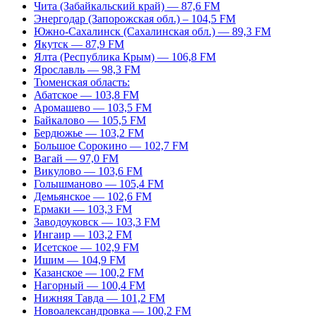
Чита (Забайкальский край) — 87,6 FM
Энергодар (Запорожская обл.) – 104,5 FM
Южно-Сахалинск (Сахалинская обл.) — 89,3 FM
Якутск — 87,9 FM
Ялта (Республика Крым) — 106,8 FM
Ярославль — 98,3 FM
Тюменская область:
Абатское — 103,8 FM
Аромашево — 103,5 FM
Байкалово — 105,5 FM
Бердюжье — 103,2 FM
Большое Сорокино — 102,7 FM
Вагай — 97,0 FM
Викулово — 103,6 FM
Голышманово — 105,4 FM
Демьянское — 102,6 FM
Ермаки — 103,3 FM
Заводоуковск — 103,3 FM
Ингаир — 103,2 FM
Исетское — 102,9 FM
Ишим — 104,9 FM
Казанское — 100,2 FM
Нагорный — 100,4 FM
Нижняя Тавда — 101,2 FM
Новоалександровка — 100,2 FM