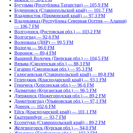
Бугульма (Республика Татарстан) — 105,9 FM
Буденновск (Ставропольский край) — 101,7 FM
Владивосток (Приморский край) — 97,3 FM
Владикавказ (Республика Северная Осетия — Алания)
— 106,7 FM
Волгодонск (Ростовская обл.) — 103,2 FM
Волгоград — 92,6 FM
Волноваха (ДНР) — 99,5 FM
Вологда — 96,0 FM
Воронеж — 89,4 FM
Вышний Волочек (Тверская обл.) — 104,5 FM
Вязьма (Смоленская обл.) — 88,3 FM
Гагарин (Смоленская обл.) — 95,3 FM
Галюгаевская (Ставропольский край) — 89,8 FM
Геленджик (Краснодарский край) — 93,1 FM
Геническ (Херсонская обл.) — 96,6 FM
Далматово (Курганская обл.) — 96,5 FM
Дзержинск (Нижегородская обл.) — 89,2 FM
Димитровград (Ульяновская обл.) — 97,1 FM
Донецк — 102,6 FM
Ейск (Краснодарский край) — 101,1 FM
Екатеринбург — 93,7 FM
Ессентуки (Ставропольский край) – 89,2 FM
Железногорск (Курская обл.) — 94,0 FM