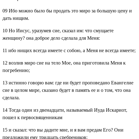
09
Ибо можно было бы продать это миро за большую цену и
дать нищим.
10
Но Иисус, уразумев сие, сказал им: что смущаете
женщину? она доброе дело сделала для Меня:
11
ибо нищих всегда имеете с собою, а Меня не всегда имеете;
12
возлив миро сие на тело Мое, она приготовила Меня к
погребению;
13
истинно говорю вам: где ни будет проповедано Евангелие
сие в целом мире, сказано будет в память ее и о том, что она
сделала.
14
Тогда один из двенадцати, называемый Иуда Искариот,
пошел к первосвященникам
15
и сказал: что вы дадите мне, и я вам предам Его? Они
предложили ему тридцать сребреников;