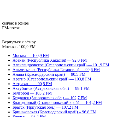
сейчас в эфире
FM-поток
Вернуться к эфиру
Москва - 100,9 FM
Москва — 100,9 FM
Абакан (Республика Хакасия) — 92,0 FM
Александровское (Ставропольский край) — 101,9 FM
Альметьевск (Республика Татарстан) — 99,6 FM
Анапа (Краснодарский край) — 90,5 FM
Арзгир (Ставропольский край) — 103,8 FM
Астрахань — 90,5 FM
Ахтубинск (Астраханская обл.) — 99,1 FM
Белгород — 103,2 FM
Бердянск (Запорожская обл.) — 102,7 FM
Благодарный (Ставропольский край) — 101,2 FM
Братск (Иркутская обл.) — 107,2 FM
Бриньковская (Краснодарский край) – 96,8 FM
Брянск — 98,2 FM