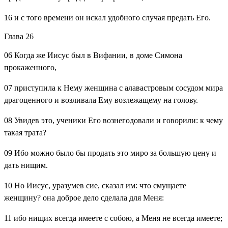
16
и с того времени он искал удобного случая предать Его.
Глава 26
06
Когда же Иисус был в Вифании, в доме Симона
прокаженного,
07
приступила к Нему женщина с алавастровым сосудом мира
драгоценного и возливала Ему возлежащему на голову.
08
Увидев это, ученики Его вознегодовали и говорили: к чему
такая трата?
09
Ибо можно было бы продать это миро за большую цену и
дать нищим.
10
Но Иисус, уразумев сие, сказал им: что смущаете
женщину? она доброе дело сделала для Меня:
11
ибо нищих всегда имеете с собою, а Меня не всегда имеете;