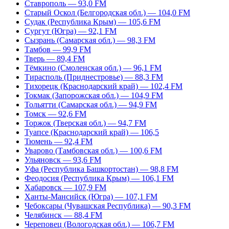
Ставрополь — 93,0 FM
Старый Оскол (Белгородская обл.) — 104,0 FM
Судак (Республика Крым) — 105,6 FM
Сургут (Югра) — 92,1 FM
Сызрань (Самарская обл.) — 98,3 FM
Тамбов — 99,9 FM
Тверь — 89,4 FM
Тёмкино (Смоленская обл.) — 96,1 FM
Тирасполь (Приднестровье) — 88,3 FM
Тихорецк (Краснодарский край) — 102,4 FM
Токмак (Запорожская обл.) — 104,9 FM
Тольятти (Самарская обл.) — 94,9 FM
Томск — 92,6 FM
Торжок (Тверская обл.) — 94,7 FM
Туапсе (Краснодарский край) — 106,5
Тюмень — 92,4 FM
Уварово (Тамбовская обл.) — 100,6 FM
Ульяновск — 93,6 FM
Уфа (Республика Башкортостан) — 98,8 FM
Феодосия (Республика Крым) — 106,1 FM
Хабаровск — 107,9 FM
Ханты-Мансийск (Югра) — 107,1 FM
Чебоксары (Чувашская Республика) — 90,3 FM
Челябинск — 88,4 FM
Череповец (Вологодская обл.) — 106,7 FM