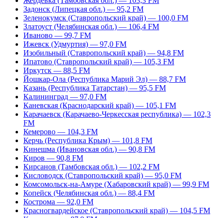
Жердевка (Тамбовская обл.) — 103,3 FM
Задонск (Липецкая обл.) — 95,2 FM
Зеленокумск (Ставропольский край) — 100,0 FM
Златоуст (Челябинская обл.) — 106,4 FM
Иваново — 99,7 FM
Ижевск (Удмуртия) — 97,0 FM
Изобильный (Ставропольский край) — 94,8 FM
Ипатово (Ставропольский край) — 105,3 FM
Иркутск — 88,5 FM
Йошкар-Ола (Республика Марий Эл) — 88,7 FM
Казань (Республика Татарстан) — 95,5 FM
Калининград — 97,0 FM
Каневская (Краснодарский край) — 105,1 FM
Карачаевск (Карачаево-Черкесская республика) — 102,3
FM
Кемерово — 104,3 FM
Керчь (Республика Крым) — 101,8 FM
Кинешма (Ивановская обл.) — 90,8 FM
Киров — 90,8 FM
Кирсанов (Тамбовская обл.) — 102,2 FM
Кисловодск (Ставропольский край) — 95,0 FM
Комсомольск-на-Амуре (Хабаровский край) — 99,9 FM
Копейск (Челябинская обл.) — 88,4 FM
Кострома — 92,0 FM
Красногвардейское (Ставропольский край) — 104,5 FM