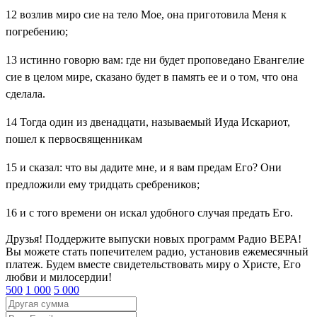
12
возлив миро сие на тело Мое, она приготовила Меня к
погребению;
13
истинно говорю вам: где ни будет проповедано Евангелие
сие в целом мире, сказано будет в память ее и о том, что она
сделала.
14
Тогда один из двенадцати, называемый Иуда Искариот,
пошел к первосвященникам
15
и сказал: что вы дадите мне, и я вам предам Его? Они
предложили ему тридцать сребреников;
16
и с того времени он искал удобного случая предать Его.
Друзья! Поддержите выпуски новых программ Радио ВЕРА!
Вы можете стать попечителем радио, установив ежемесячный
платеж. Будем вместе свидетельствовать миру о Христе, Его
любви и милосердии!
500
1 000
5 000