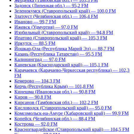
Жердевка (Тамбовская обл.) — 103,3 FM
Задонск (Липецкая обл.) — 95,2 FM
Зеленокумск (Ставропольский край) — 100,0 FM
Златоуст (Челябинская обл.) — 106,4 FM
Иваново — 99,7 FM
Ижевск (Удмуртия) — 97,0 FM
Изобильный (Ставропольский край) — 94,8 FM
Ипатово (Ставропольский край) — 105,3 FM
Иркутск — 88,5 FM
Йошкар-Ола (Республика Марий Эл) — 88,7 FM
Казань (Республика Татарстан) — 95,5 FM
Калининград — 97,0 FM
Каневская (Краснодарский край) — 105,1 FM
Карачаевск (Карачаево-Черкесская республика) — 102,3
FM
Кемерово — 104,3 FM
Керчь (Республика Крым) — 101,8 FM
Кинешма (Ивановская обл.) — 90,8 FM
Киров — 90,8 FM
Кирсанов (Тамбовская обл.) — 102,2 FM
Кисловодск (Ставропольский край) — 95,0 FM
Комсомольск-на-Амуре (Хабаровский край) — 99,9 FM
Копейск (Челябинская обл.) — 88,4 FM
Кострома — 92,0 FM
Красногвардейское (Ставропольский край) — 104,5 FM