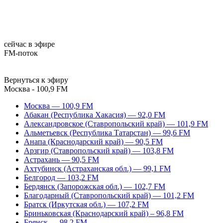
сейчас в эфире
FM-поток
Вернуться к эфиру
Москва - 100,9 FM
Москва — 100,9 FM
Абакан (Республика Хакасия) — 92,0 FM
Александровское (Ставропольский край) — 101,9 FM
Альметьевск (Республика Татарстан) — 99,6 FM
Анапа (Краснодарский край) — 90,5 FM
Арзгир (Ставропольский край) — 103,8 FM
Астрахань — 90,5 FM
Ахтубинск (Астраханская обл.) — 99,1 FM
Белгород — 103,2 FM
Бердянск (Запорожская обл.) — 102,7 FM
Благодарный (Ставропольский край) — 101,2 FM
Братск (Иркутская обл.) — 107,2 FM
Бриньковская (Краснодарский край) – 96,8 FM
Брянск — 98,2 FM