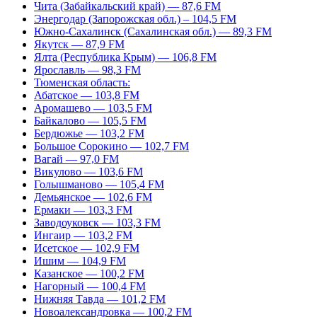
Чита (Забайкальский край) — 87,6 FM
Энергодар (Запорожская обл.) – 104,5 FM
Южно-Сахалинск (Сахалинская обл.) — 89,3 FM
Якутск — 87,9 FM
Ялта (Республика Крым) — 106,8 FM
Ярославль — 98,3 FM
Тюменская область:
Абатское — 103,8 FM
Аромашево — 103,5 FM
Байкалово — 105,5 FM
Бердюжье — 103,2 FM
Большое Сорокино — 102,7 FM
Вагай — 97,0 FM
Викулово — 103,6 FM
Голышманово — 105,4 FM
Демьянское — 102,6 FM
Ермаки — 103,3 FM
Заводоуковск — 103,3 FM
Ингаир — 103,2 FM
Исетское — 102,9 FM
Ишим — 104,9 FM
Казанское — 100,2 FM
Нагорный — 100,4 FM
Нижняя Тавда — 101,2 FM
Новоалександровка — 100,2 FM