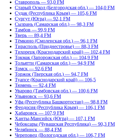
Ставрополь — 93,0 FM
Старый Оскол (Белгородская обл.) — 104,0 FM
Судак (Республика Крым) — 105,6 FM
Сургут (Югра) — 92,1 FM
Сызрань (Самарская обл.) — 98,3 FM
Тамбов — 99,9 FM
Тверь — 89,4 FM
Тёмкино (Смоленская обл.) — 96,1 FM
Тирасполь (Приднестровье) — 88,3 FM
Тихорецк (Краснодарский край) — 102,4 FM
Токмак (Запорожская обл.) — 104,9 FM
Тольятти (Самарская обл.) — 94,9 FM
Томск — 92,6 FM
Торжок (Тверская обл.) — 94,7 FM
Туапсе (Краснодарский край) — 106,5
Тюмень — 92,4 FM
Уварово (Тамбовская обл.) — 100,6 FM
Ульяновск — 93,6 FM
Уфа (Республика Башкортостан) — 98,8 FM
Феодосия (Республика Крым) — 106,1 FM
Хабаровск — 107,9 FM
Ханты-Мансийск (Югра) — 107,1 FM
Чебоксары (Чувашская Республика) — 90,3 FM
Челябинск — 88,4 FM
Череповец (Вологодская обл.) — 106,7 FM