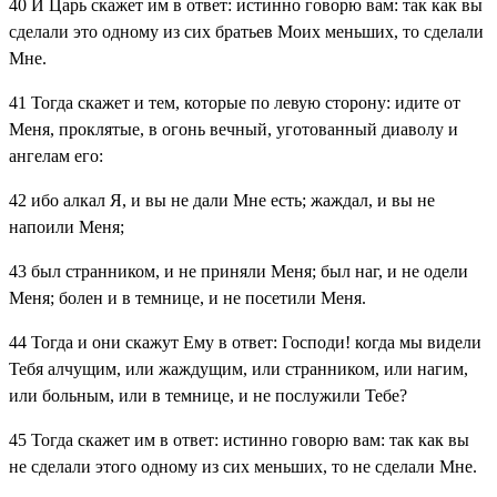
40
И Царь скажет им в ответ: истинно говорю вам: так как вы
сделали это одному из сих братьев Моих меньших, то сделали
Мне.
41
Тогда скажет и тем, которые по левую сторону: идите от
Меня, проклятые, в огонь вечный, уготованный диаволу и
ангелам его:
42
ибо алкал Я, и вы не дали Мне есть; жаждал, и вы не
напоили Меня;
43
был странником, и не приняли Меня; был наг, и не одели
Меня; болен и в темнице, и не посетили Меня.
44
Тогда и они скажут Ему в ответ: Господи! когда мы видели
Тебя алчущим, или жаждущим, или странником, или нагим,
или больным, или в темнице, и не послужили Тебе?
45
Тогда скажет им в ответ: истинно говорю вам: так как вы
не сделали этого одному из сих меньших, то не сделали Мне.