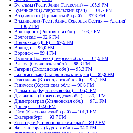
Бугульма (Республика Татарстан) — 105,9 FM
Буденновск (Ставропольский край) — 101,7 FM
Владивосток (Приморский край) — 97,3 FM
Владикавказ (Республика Северная Осетия — Алания)
— 106,7 FM
Волгодонск (Ростовская обл.) — 103,2 FM
Волгоград — 92,6 FM
Волноваха (ДНР) — 99,5 FM
Вологда — 96,0 FM
Воронеж — 89,4 FM
Вышний Волочек (Тверская обл.) — 104,5 FM
Вязьма (Смоленская обл.) — 88,3 FM
Гагарин (Смоленская обл.) — 95,3 FM
Галюгаевская (Ставропольский край) — 89,8 FM
Геленджик (Краснодарский край) — 93,1 FM
Геническ (Херсонская обл.) — 96,6 FM
Далматово (Курганская обл.) — 96,5 FM
Дзержинск (Нижегородская обл.) — 89,2 FM
Димитровград (Ульяновская обл.) — 97,1 FM
Донецк — 102,6 FM
Ейск (Краснодарский край) — 101,1 FM
Екатеринбург — 93,7 FM
Ессентуки (Ставропольский край) – 89,2 FM
Железногорск (Курская обл.) — 94,0 FM