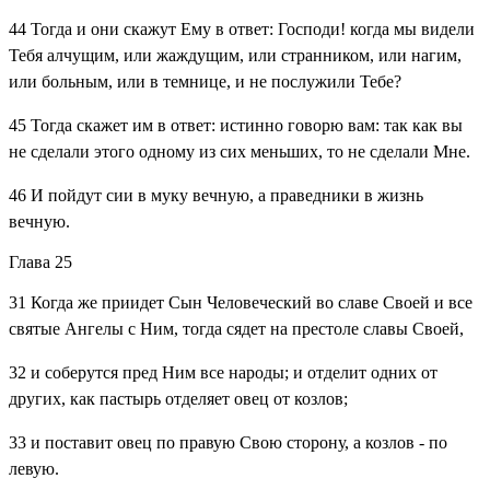
44
Тогда и они скажут Ему в ответ: Господи! когда мы видели
Тебя алчущим, или жаждущим, или странником, или нагим,
или больным, или в темнице, и не послужили Тебе?
45
Тогда скажет им в ответ: истинно говорю вам: так как вы
не сделали этого одному из сих меньших, то не сделали Мне.
46
И пойдут сии в муку вечную, а праведники в жизнь
вечную.
Глава 25
31
Когда же приидет Сын Человеческий во славе Своей и все
святые Ангелы с Ним, тогда сядет на престоле славы Своей,
32
и соберутся пред Ним все народы; и отделит одних от
других, как пастырь отделяет овец от козлов;
33
и поставит овец по правую Свою сторону, а козлов - по
левую.