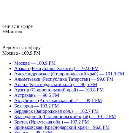
сейчас в эфире
FM-поток
Вернуться к эфиру
Москва - 100,9 FM
Москва — 100,9 FM
Абакан (Республика Хакасия) — 92,0 FM
Александровское (Ставропольский край) — 101,9 FM
Альметьевск (Республика Татарстан) — 99,6 FM
Анапа (Краснодарский край) — 90,5 FM
Арзгир (Ставропольский край) — 103,8 FM
Астрахань — 90,5 FM
Ахтубинск (Астраханская обл.) — 99,1 FM
Белгород — 103,2 FM
Бердянск (Запорожская обл.) — 102,7 FM
Благодарный (Ставропольский край) — 101,2 FM
Братск (Иркутская обл.) — 107,2 FM
Бриньковская (Краснодарский край) – 96,8 FM
Брянск — 98,2 FM