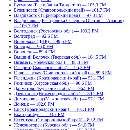
Бугульма (Республика Татарстан) — 105,9 FM
Буденновск (Ставропольский край) — 101,7 FM
Владивосток (Приморский край) — 97,3 FM
Владикавказ (Республика Северная Осетия — Алания)
— 106,7 FM
Волгодонск (Ростовская обл.) — 103,2 FM
Волгоград — 92,6 FM
Волноваха (ДНР) — 99,5 FM
Вологда — 96,0 FM
Воронеж — 89,4 FM
Вышний Волочек (Тверская обл.) — 104,5 FM
Вязьма (Смоленская обл.) — 88,3 FM
Гагарин (Смоленская обл.) — 95,3 FM
Галюгаевская (Ставропольский край) — 89,8 FM
Геленджик (Краснодарский край) — 93,1 FM
Геническ (Херсонская обл.) — 96,6 FM
Далматово (Курганская обл.) — 96,5 FM
Дзержинск (Нижегородская обл.) — 89,2 FM
Димитровград (Ульяновская обл.) — 97,1 FM
Донецк — 102,6 FM
Ейск (Краснодарский край) — 101,1 FM
Екатеринбург — 93,7 FM
Ессентуки (Ставропольский край) – 89,2 FM
Железногорск (Курская обл.) — 94,0 FM