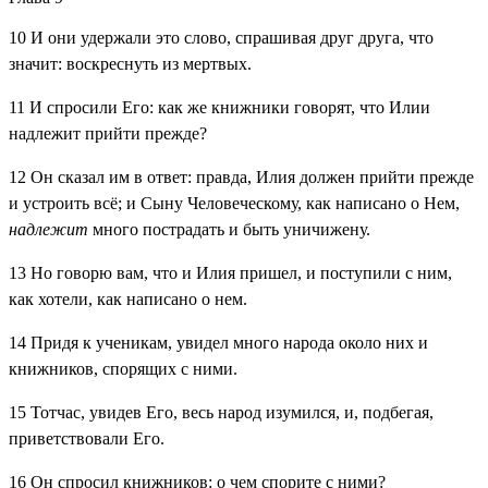
10
И они удержали это слово, спрашивая друг друга, что
значит: воскреснуть из мертвых.
11
И спросили Его: как же книжники говорят, что Илии
надлежит прийти прежде?
12
Он сказал им в ответ: правда, Илия должен прийти прежде
и устроить всё; и Сыну Человеческому, как написано о Нем,
надлежит
много пострадать и быть уничижену.
13
Но говорю вам, что и Илия пришел, и поступили с ним,
как хотели, как написано о нем.
14
Придя к ученикам, увидел много народа около них и
книжников, спорящих с ними.
15
Тотчас, увидев Его, весь народ изумился, и, подбегая,
приветствовали Его.
16
Он спросил книжников: о чем спорите с ними?