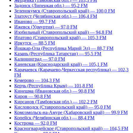
Жердевка (Тамбовская обл.) — 103,3 FM
Задонск (Липецкая обл.) — 95,2 FM
Зеленокумск (Ставропольский край) — 100,0 FM
Златоуст (Челябинская обл.) — 106,4 FM
Иваново — 99,7 FM
Ижевск (Удмуртия) — 97,0 FM
Изобильный (Ставропольский край) — 94,8 FM
Ипатово (Ставропольский край) — 105,3 FM
Иркутск — 88,5 FM
Йошкар-Ола (Республика Марий Эл) — 88,7 FM
Казань (Республика Татарстан) — 95,5 FM
Калининград — 97,0 FM
Каневская (Краснодарский край) — 105,1 FM
Карачаевск (Карачаево-Черкесская республика) — 102,3
FM
Кемерово — 104,3 FM
Керчь (Республика Крым) — 101,8 FM
Кинешма (Ивановская обл.) — 90,8 FM
Киров — 90,8 FM
Кирсанов (Тамбовская обл.) — 102,2 FM
Кисловодск (Ставропольский край) — 95,0 FM
Комсомольск-на-Амуре (Хабаровский край) — 99,9 FM
Копейск (Челябинская обл.) — 88,4 FM
Кострома — 92,0 FM
Красногвардейское (Ставропольский край) — 104,5 FM