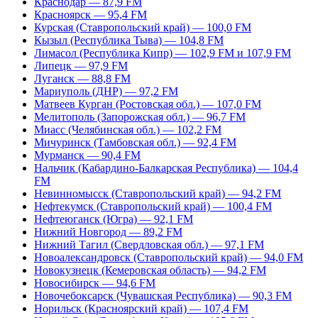
Краснодар — 87,9 FM
Красноярск — 95,4 FM
Курская (Ставропольский край) — 100,0 FM
Кызыл (Республика Тыва) — 104,8 FM
Лимасол (Республика Кипр) — 102,9 FM и 107,9 FM
Липецк — 97,9 FM
Луганск — 88,8 FM
Мариуполь (ДНР) — 97,2 FM
Матвеев Курган (Ростовская обл.) — 107,0 FM
Мелитополь (Запорожская обл.) — 96,7 FM
Миасс (Челябинская обл.) — 102,2 FM
Мичуринск (Тамбовская обл.) — 92,4 FM
Мурманск — 90,4 FM
Нальчик (Кабардино-Балкарская Республика) — 104,4
FM
Невинномысск (Ставропольский край) — 94,2 FM
Нефтекумск (Ставропольский край) — 100,4 FM
Нефтеюганск (Югра) — 92,1 FM
Нижний Новгород — 89,2 FM
Нижний Тагил (Свердловская обл.) — 97,1 FM
Новоалександровск (Ставропольский край) — 94,0 FM
Новокузнецк (Кемеровская область) — 94,2 FM
Новосибирск — 94,6 FM
Новочебоксарск (Чувашская Республика) — 90,3 FM
Норильск (Красноярский край) — 107,4 FM