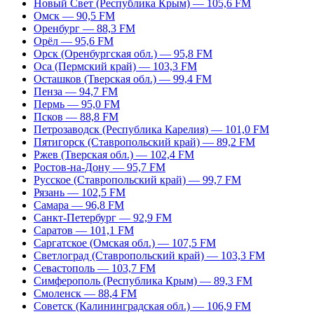
Новый Свет (Республика Крым) — 105,6 FM
Омск — 90,5 FM
Оренбург — 88,3 FM
Орёл — 95,6 FM
Орск (Оренбургская обл.) — 95,8 FM
Оса (Пермский край) — 103,3 FM
Осташков (Тверская обл.) — 99,4 FM
Пенза — 94,7 FM
Пермь — 95,0 FM
Псков — 88,8 FM
Петрозаводск (Республика Карелия) — 101,0 FM
Пятигорск (Ставропольский край) — 89,2 FM
Ржев (Тверская обл.) — 102,4 FM
Ростов-на-Дону — 95,7 FM
Русское (Ставропольский край) — 99,7 FM
Рязань — 102,5 FM
Самара — 96,8 FM
Санкт-Петербург — 92,9 FM
Саратов — 101,1 FM
Саргатское (Омская обл.) — 107,5 FM
Светлоград (Ставропольский край) — 103,3 FM
Севастополь — 103,7 FM
Симферополь (Республика Крым) — 89,3 FM
Смоленск — 88,4 FM
Советск (Калининградская обл.) — 106,9 FM