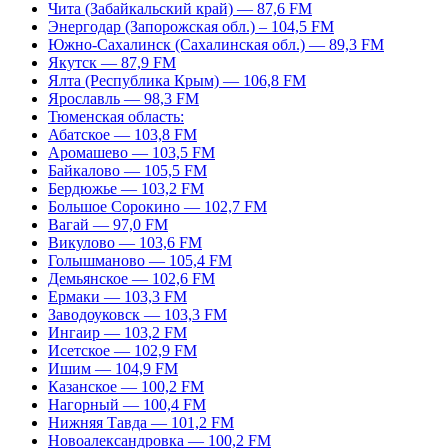
Чита (Забайкальский край) — 87,6 FM
Энергодар (Запорожская обл.) – 104,5 FM
Южно-Сахалинск (Сахалинская обл.) — 89,3 FM
Якутск — 87,9 FM
Ялта (Республика Крым) — 106,8 FM
Ярославль — 98,3 FM
Тюменская область:
Абатское — 103,8 FM
Аромашево — 103,5 FM
Байкалово — 105,5 FM
Бердюжье — 103,2 FM
Большое Сорокино — 102,7 FM
Вагай — 97,0 FM
Викулово — 103,6 FM
Голышманово — 105,4 FM
Демьянское — 102,6 FM
Ермаки — 103,3 FM
Заводоуковск — 103,3 FM
Ингаир — 103,2 FM
Исетское — 102,9 FM
Ишим — 104,9 FM
Казанское — 100,2 FM
Нагорный — 100,4 FM
Нижняя Тавда — 101,2 FM
Новоалександровка — 100,2 FM