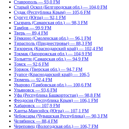
Ставрополь — 93,0 FM
Старый Оскол (Белгородская обл.) — 104,0 FM
Судак (Республика Крым) — 105,6 FM
Сургут (Югра) — 92,1 FM
Сызрань (Самарская обл.) — 98,3 FM
Тамбов — 99,9 FM
Тверь — 89,4 FM
Тёмкино (Смоленская обл.) — 96,1 FM
Тирасполь (Приднестровье) — 88,3 FM
Тихорецк (Краснодарский край) — 102,4 FM
Токмак (Запорожская обл.) — 104,9 FM
Тольятти (Самарская обл.) — 94,9 FM
Томск — 92,6 FM
Торжок (Тверская обл.) — 94,7 FM
Туапсе (Краснодарский край) — 106,5
Тюмень — 92,4 FM
Уварово (Тамбовская обл.) — 100,6 FM
Ульяновск — 93,6 FM
Уфа (Республика Башкортостан) — 98,8 FM
Феодосия (Республика Крым) — 106,1 FM
Хабаровск — 107,9 FM
Ханты-Мансийск (Югра) — 107,1 FM
Чебоксары (Чувашская Республика) — 90,3 FM
Челябинск — 88,4 FM
Череповец (Вологодская обл.) — 106,7 FM