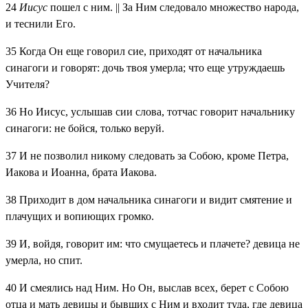
24
Иисус
пошел с ним. || За Ним следовало множество народа,
и теснили Его.
35
Когда Он еще говорил сие, приходят от начальника
синагоги и говорят: дочь твоя умерла; что еще утруждаешь
Учителя?
36
Но Иисус, услышав сии слова, тотчас говорит начальнику
синагоги: не бойся, только веруй.
37
И не позволил никому следовать за Собою, кроме Петра,
Иакова и Иоанна, брата Иакова.
38
Приходит в дом начальника синагоги и видит смятение и
плачущих и вопиющих громко.
39
И, войдя, говорит им: что смущаетесь и плачете? девица не
умерла, но спит.
40
И смеялись над Ним. Но Он, выслав всех, берет с Собою
отца и мать девицы и бывших с Ним и входит туда, где девица