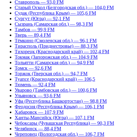
Ставрополь — 93,0 FM
Старый Оскол (Белгородская обл.) — 104,0 FM
Судак (Республика Крым) — 105,6 FM
Сургут (Югра) — 92,1 FM
Сызрань (Самарская обл.) — 98,3 FM
Тамбов — 99,9 FM
Тверь — 89,4 FM
Тёмкино (Смоленская обл.) — 96,1 FM
Тирасполь (Приднестровье) — 88,3 FM
Тихорецк (Краснодарский край) — 102,4 FM
Токмак (Запорожская обл.) — 104,9 FM
Тольятти (Самарская обл.) — 94,9 FM
Томск — 92,6 FM
Торжок (Тверская обл.) — 94,7 FM
Туапсе (Краснодарский край) — 106,5
Тюмень — 92,4 FM
Уварово (Тамбовская обл.) — 100,6 FM
Ульяновск — 93,6 FM
Уфа (Республика Башкортостан) — 98,8 FM
Феодосия (Республика Крым) — 106,1 FM
Хабаровск — 107,9 FM
Ханты-Мансийск (Югра) — 107,1 FM
Чебоксары (Чувашская Республика) — 90,3 FM
Челябинск — 88,4 FM
Череповец (Вологодская обл.) — 106,7 FM