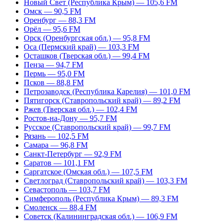
Новый Свет (Республика Крым) — 105,6 FM
Омск — 90,5 FM
Оренбург — 88,3 FM
Орёл — 95,6 FM
Орск (Оренбургская обл.) — 95,8 FM
Оса (Пермский край) — 103,3 FM
Осташков (Тверская обл.) — 99,4 FM
Пенза — 94,7 FM
Пермь — 95,0 FM
Псков — 88,8 FM
Петрозаводск (Республика Карелия) — 101,0 FM
Пятигорск (Ставропольский край) — 89,2 FM
Ржев (Тверская обл.) — 102,4 FM
Ростов-на-Дону — 95,7 FM
Русское (Ставропольский край) — 99,7 FM
Рязань — 102,5 FM
Самара — 96,8 FM
Санкт-Петербург — 92,9 FM
Саратов — 101,1 FM
Саргатское (Омская обл.) — 107,5 FM
Светлоград (Ставропольский край) — 103,3 FM
Севастополь — 103,7 FM
Симферополь (Республика Крым) — 89,3 FM
Смоленск — 88,4 FM
Советск (Калининградская обл.) — 106,9 FM