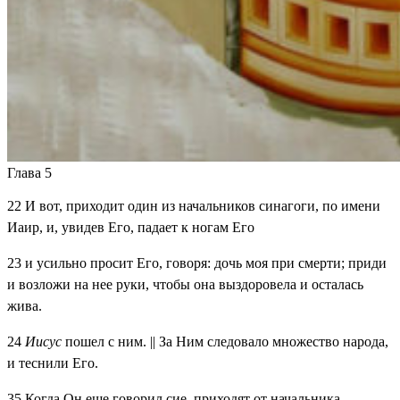
Глава 5
22
И вот, приходит один из начальников синагоги, по имени
Иаир, и, увидев Его, падает к ногам Его
23
и усильно просит Его, говоря: дочь моя при смерти; приди
и возложи на нее руки, чтобы она выздоровела и осталась
жива.
24
Иисус
пошел с ним. || За Ним следовало множество народа,
и теснили Его.
35
Когда Он еще говорил сие, приходят от начальника