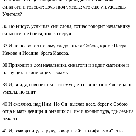
синагоги и говорят: дочь твоя умерла; что еще утруждаешь
Учителя?
36
Но Иисус, услышав сии слова, тотчас говорит начальнику
синагоги: не бойся, только веруй.
37
И не позволил никому следовать за Собою, кроме Петра,
Иакова и Иоанна, брата Иакова.
38
Приходит в дом начальника синагоги и видит смятение и
плачущих и вопиющих громко.
39
И, войдя, говорит им: что смущаетесь и плачете? девица не
умерла, но спит.
40
И смеялись над Ним. Но Он, выслав всех, берет с Собою
отца и мать девицы и бывших с Ним и входит туда, где девица
лежала.
41
И, взяв девицу за руку, говорит ей: "талифа куми", что