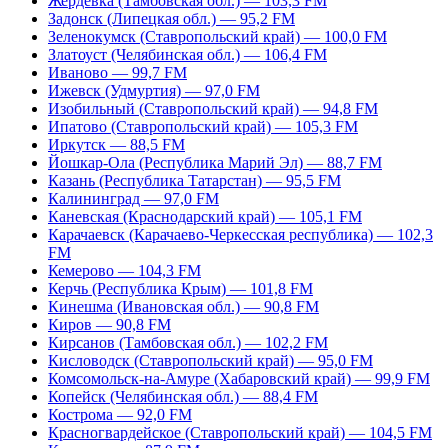
Жердевка (Тамбовская обл.) — 103,3 FM
Задонск (Липецкая обл.) — 95,2 FM
Зеленокумск (Ставропольский край) — 100,0 FM
Златоуст (Челябинская обл.) — 106,4 FM
Иваново — 99,7 FM
Ижевск (Удмуртия) — 97,0 FM
Изобильный (Ставропольский край) — 94,8 FM
Ипатово (Ставропольский край) — 105,3 FM
Иркутск — 88,5 FM
Йошкар-Ола (Республика Марий Эл) — 88,7 FM
Казань (Республика Татарстан) — 95,5 FM
Калининград — 97,0 FM
Каневская (Краснодарский край) — 105,1 FM
Карачаевск (Карачаево-Черкесская республика) — 102,3
FM
Кемерово — 104,3 FM
Керчь (Республика Крым) — 101,8 FM
Кинешма (Ивановская обл.) — 90,8 FM
Киров — 90,8 FM
Кирсанов (Тамбовская обл.) — 102,2 FM
Кисловодск (Ставропольский край) — 95,0 FM
Комсомольск-на-Амуре (Хабаровский край) — 99,9 FM
Копейск (Челябинская обл.) — 88,4 FM
Кострома — 92,0 FM
Красногвардейское (Ставропольский край) — 104,5 FM