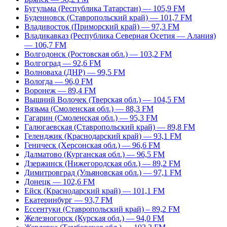
Бугульма (Республика Татарстан) — 105,9 FM
Буденновск (Ставропольский край) — 101,7 FM
Владивосток (Приморский край) — 97,3 FM
Владикавказ (Республика Северная Осетия — Алания)
— 106,7 FM
Волгодонск (Ростовская обл.) — 103,2 FM
Волгоград — 92,6 FM
Волноваха (ДНР) — 99,5 FM
Вологда — 96,0 FM
Воронеж — 89,4 FM
Вышний Волочек (Тверская обл.) — 104,5 FM
Вязьма (Смоленская обл.) — 88,3 FM
Гагарин (Смоленская обл.) — 95,3 FM
Галюгаевская (Ставропольский край) — 89,8 FM
Геленджик (Краснодарский край) — 93,1 FM
Геническ (Херсонская обл.) — 96,6 FM
Далматово (Курганская обл.) — 96,5 FM
Дзержинск (Нижегородская обл.) — 89,2 FM
Димитровград (Ульяновская обл.) — 97,1 FM
Донецк — 102,6 FM
Ейск (Краснодарский край) — 101,1 FM
Екатеринбург — 93,7 FM
Ессентуки (Ставропольский край) – 89,2 FM
Железногорск (Курская обл.) — 94,0 FM