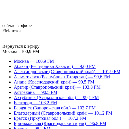
сейчас в эфире
FM-поток
Вернуться к эфиру
Москва - 100,9 FM
Москва — 100,9 FM
Абакан (Республика Хакасия) — 92,0 FM
Александровское (Ставропольский край) — 101,9 FM
Альметьевск (Республика Татарстан) — 99,6 FM
Анапа (Краснодарский край) — 90,5 FM
Арзгир (Ставропольский край) — 103,8 FM
Астрахань — 90,5 FM
Ахтубинск (Астраханская обл.) — 99,1 FM
Белгород — 103,2 FM
Бердянск (Запорожская обл.) — 102,7 FM
Благодарный (Ставропольский край) — 101,2 FM
Братск (Иркутская обл.) — 107,2 FM
Бриньковская (Краснодарский край) – 96,8 FM
Брянск — 98,2 FM