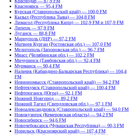
Краснодар — 87,9 FM
Красноярск — 95,4 FM
Курская (Ставропольский край) — 100,0 FM
Кызыл (Республика Тыва) — 104,8 FM
Лимасол (Республика Кипр) — 102,9 FM и 107,9 FM
Липецк — 97,9 FM
Луганск — 88,8 FM
Мариуполь (ДНР) — 97,2 FM
Матвеев Курган (Ростовская обл.) — 107,0 FM
Мелитополь (Запорожская обл.) — 96,7 FM
Миасс (Челябинская обл.) — 102,2 FM
Мичуринск (Тамбовская обл.) — 92,4 FM
Мурманск — 90,4 FM
Нальчик (Кабардино-Балкарская Республика) — 104,4
FM
Невинномысск (Ставропольский край) — 94,2 FM
Нефтекумск (Ставропольский край) — 100,4 FM
Нефтеюганск (Югра) — 92,1 FM
Нижний Новгород — 89,2 FM
Нижний Тагил (Свердловская обл.) — 97,1 FM
Новоалександровск (Ставропольский край) — 94,0 FM
Новокузнецк (Кемеровская область) — 94,2 FM
Новосибирск — 94,6 FM
Новочебоксарск (Чувашская Республика) — 90,3 FM
Норильск (Красноярский край) — 107,4 FM