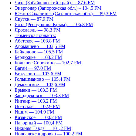
Чита (Забайкальский край) — 87,6 FM
Энергодар (Запорожская обл.) – 104,5 FM
Южно-Сахалинск (Сахалинская обл.) — 89,3 FM
Якутск — 87,9 FM
Ялта (Республика Крым) — 106,8 FM
Ярославль — 98,3 FM
Тюменская область:
Абатское — 103,8 FM
Аромашево — 103,5 FM
Байкалово — 105,5 FM
Бердюжье — 103,2 FM
Большое Сорокино — 102,7 FM
Вагай — 97,0 FM
Викулово — 103,6 FM
Голышманово — 105,4 FM
Демьянское — 102,6 FM
Ермаки — 103,3 FM
Заводоуковск — 103,3 FM
Ингаир — 103,2 FM
Исетское — 102,9 FM
Ишим — 104,9 FM
Казанское — 100,2 FM
Нагорный — 100,4 FM
Нижняя Тавда — 101,2 FM
Новоалександровка — 100,2 FM