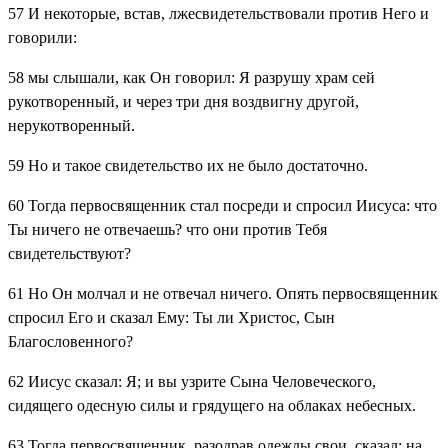
57
И некоторые, встав, лжесвидетельствовали против Него и
говорили:
58
мы слышали, как Он говорил: Я разрушу храм сей
рукотворенный, и через три дня воздвигну другой,
нерукотворенный.
59
Но и такое свидетельство их не было достаточно.
60
Тогда первосвященник стал посреди и спросил Иисуса: что
Ты ничего не отвечаешь? что они против Тебя
свидетельствуют?
61
Но Он молчал и не отвечал ничего. Опять первосвященник
спросил Его и сказал Ему: Ты ли Христос, Сын
Благословенного?
62
Иисус сказал: Я; и вы узрите Сына Человеческого,
сидящего одесную силы и грядущего на облаках небесных.
63
Тогда первосвященник, разодрав одежды свои, сказал: на