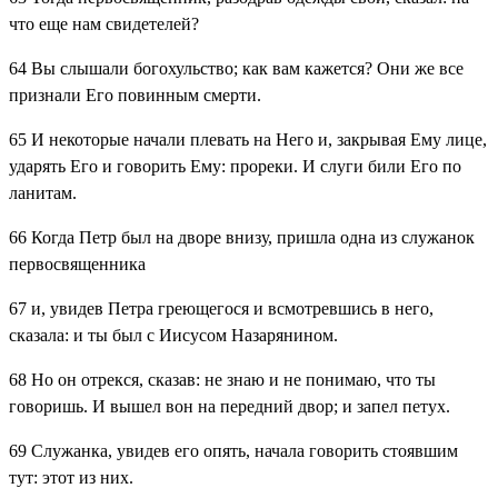
что еще нам свидетелей?
64
Вы слышали богохульство; как вам кажется? Они же все
признали Его повинным смерти.
65
И некоторые начали плевать на Него и, закрывая Ему лице,
ударять Его и говорить Ему: прореки. И слуги били Его по
ланитам.
66
Когда Петр был на дворе внизу, пришла одна из служанок
первосвященника
67
и, увидев Петра греющегося и всмотревшись в него,
сказала: и ты был с Иисусом Назарянином.
68
Но он отрекся, сказав: не знаю и не понимаю, что ты
говоришь. И вышел вон на передний двор; и запел петух.
69
Служанка, увидев его опять, начала говорить стоявшим
тут: этот из них.