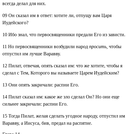
всегда делал для них.
09
Он сказал им в ответ: хотите ли, отпущу вам Царя
Иудейского?
10
Ибо знал, что первосвященники предали Его из зависти.
11
Но первосвященники возбудили народ
просить,
чтобы
отпустил им лучше Варавву.
12
Пилат, отвечая, опять сказал им: что же хотите, чтобы я
сделал с Тем, Которого вы называете Царем Иудейским?
13
Они опять закричали: распни Его.
14
Пилат сказал им: какое же зло сделал Он? Но они еще
сильнее закричали: распни Его.
15
Тогда Пилат, желая сделать угодное народу, отпустил им
Варавву, а Иисуса, бив, предал на распятие.