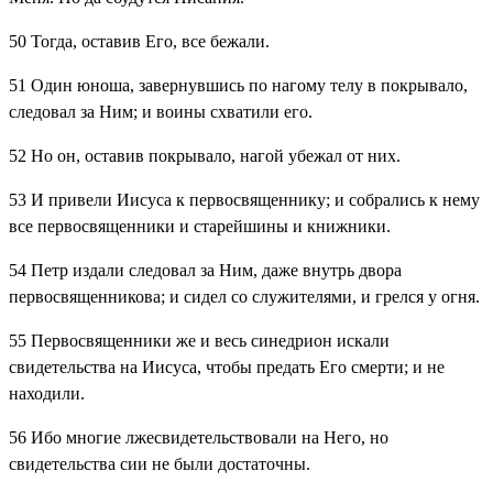
50
Тогда, оставив Его, все бежали.
51
Один юноша, завернувшись по нагому телу в покрывало,
следовал за Ним; и воины схватили его.
52
Но он, оставив покрывало, нагой убежал от них.
53
И привели Иисуса к первосвященнику; и собрались к нему
все первосвященники и старейшины и книжники.
54
Петр издали следовал за Ним, даже внутрь двора
первосвященникова; и сидел со служителями, и грелся у огня.
55
Первосвященники же и весь синедрион искали
свидетельства на Иисуса, чтобы предать Его смерти; и не
находили.
56
Ибо многие лжесвидетельствовали на Него, но
свидетельства сии не были достаточны.