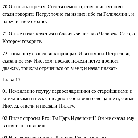
70
Он опять отрекся. Спустя немного, стоявшие тут опять
стали говорить Петру: точно ты из них; ибо ты Галилеянин, и
наречие твое сходно.
71
Он же начал клясться и божиться: не знаю Человека Сего, о
Котором говорите.
72
Тогда петух запел во второй раз. И вспомнил Петр слово,
сказанное ему Иисусом: прежде нежели петух пропоет
дважды, трижды отречешься от Меня; и начал плакать.
Глава 15
01
Немедленно поутру первосвященники со старейшинами и
книжниками и весь синедрион составили совещание и, связав
Иисуса, отвели и предали Пилату.
02
Пилат спросил Его: Ты Царь Иудейский? Он же сказал ему
в ответ: ты говоришь.
03
И первосвященники обвиняли Его во многом.