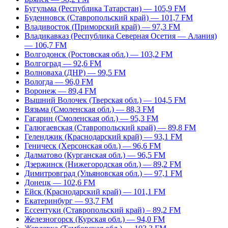
Бугульма (Республика Татарстан) — 105,9 FM
Буденновск (Ставропольский край) — 101,7 FM
Владивосток (Приморский край) — 97,3 FM
Владикавказ (Республика Северная Осетия — Алания)
— 106,7 FM
Волгодонск (Ростовская обл.) — 103,2 FM
Волгоград — 92,6 FM
Волноваха (ДНР) — 99,5 FM
Вологда — 96,0 FM
Воронеж — 89,4 FM
Вышний Волочек (Тверская обл.) — 104,5 FM
Вязьма (Смоленская обл.) — 88,3 FM
Гагарин (Смоленская обл.) — 95,3 FM
Галюгаевская (Ставропольский край) — 89,8 FM
Геленджик (Краснодарский край) — 93,1 FM
Геническ (Херсонская обл.) — 96,6 FM
Далматово (Курганская обл.) — 96,5 FM
Дзержинск (Нижегородская обл.) — 89,2 FM
Димитровград (Ульяновская обл.) — 97,1 FM
Донецк — 102,6 FM
Ейск (Краснодарский край) — 101,1 FM
Екатеринбург — 93,7 FM
Ессентуки (Ставропольский край) – 89,2 FM
Железногорск (Курская обл.) — 94,0 FM