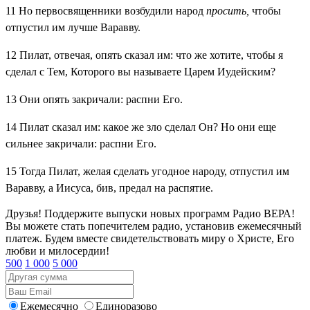
11
Но первосвященники возбудили народ
просить,
чтобы
отпустил им лучше Варавву.
12
Пилат, отвечая, опять сказал им: что же хотите, чтобы я
сделал с Тем, Которого вы называете Царем Иудейским?
13
Они опять закричали: распни Его.
14
Пилат сказал им: какое же зло сделал Он? Но они еще
сильнее закричали: распни Его.
15
Тогда Пилат, желая сделать угодное народу, отпустил им
Варавву, а Иисуса, бив, предал на распятие.
Друзья! Поддержите выпуски новых программ Радио ВЕРА!
Вы можете стать попечителем радио, установив ежемесячный
платеж. Будем вместе свидетельствовать миру о Христе, Его
любви и милосердии!
500
1 000
5 000
Ежемесячно
Единоразово