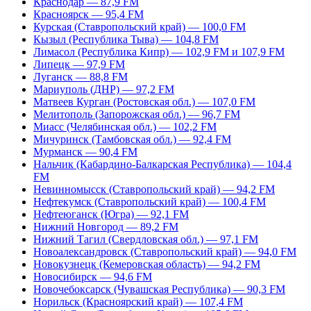
Краснодар — 87,9 FM
Красноярск — 95,4 FM
Курская (Ставропольский край) — 100,0 FM
Кызыл (Республика Тыва) — 104,8 FM
Лимасол (Республика Кипр) — 102,9 FM и 107,9 FM
Липецк — 97,9 FM
Луганск — 88,8 FM
Мариуполь (ДНР) — 97,2 FM
Матвеев Курган (Ростовская обл.) — 107,0 FM
Мелитополь (Запорожская обл.) — 96,7 FM
Миасс (Челябинская обл.) — 102,2 FM
Мичуринск (Тамбовская обл.) — 92,4 FM
Мурманск — 90,4 FM
Нальчик (Кабардино-Балкарская Республика) — 104,4
FM
Невинномысск (Ставропольский край) — 94,2 FM
Нефтекумск (Ставропольский край) — 100,4 FM
Нефтеюганск (Югра) — 92,1 FM
Нижний Новгород — 89,2 FM
Нижний Тагил (Свердловская обл.) — 97,1 FM
Новоалександровск (Ставропольский край) — 94,0 FM
Новокузнецк (Кемеровская область) — 94,2 FM
Новосибирск — 94,6 FM
Новочебоксарск (Чувашская Республика) — 90,3 FM
Норильск (Красноярский край) — 107,4 FM