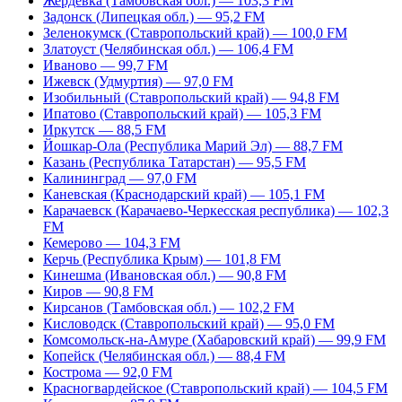
Жердевка (Тамбовская обл.) — 103,3 FM
Задонск (Липецкая обл.) — 95,2 FM
Зеленокумск (Ставропольский край) — 100,0 FM
Златоуст (Челябинская обл.) — 106,4 FM
Иваново — 99,7 FM
Ижевск (Удмуртия) — 97,0 FM
Изобильный (Ставропольский край) — 94,8 FM
Ипатово (Ставропольский край) — 105,3 FM
Иркутск — 88,5 FM
Йошкар-Ола (Республика Марий Эл) — 88,7 FM
Казань (Республика Татарстан) — 95,5 FM
Калининград — 97,0 FM
Каневская (Краснодарский край) — 105,1 FM
Карачаевск (Карачаево-Черкесская республика) — 102,3
FM
Кемерово — 104,3 FM
Керчь (Республика Крым) — 101,8 FM
Кинешма (Ивановская обл.) — 90,8 FM
Киров — 90,8 FM
Кирсанов (Тамбовская обл.) — 102,2 FM
Кисловодск (Ставропольский край) — 95,0 FM
Комсомольск-на-Амуре (Хабаровский край) — 99,9 FM
Копейск (Челябинская обл.) — 88,4 FM
Кострома — 92,0 FM
Красногвардейское (Ставропольский край) — 104,5 FM