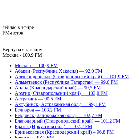
сейчас в эфире
FM-поток
Вернуться к эфиру
Москва - 100,9 FM
Москва — 100,9 FM
Абакан (Республика Хакасия) — 92,0 FM
Александровское (Ставропольский край) — 101,9 FM
Альметьевск (Республика Татарстан) — 99,6 FM
Анапа (Краснодарский край) — 90,5 FM
Арзгир (Ставропольский край) — 103,8 FM
Астрахань — 90,5 FM
Ахтубинск (Астраханская обл.) — 99,1 FM
Белгород — 103,2 FM
Бердянск (Запорожская обл.) — 102,7 FM
Благодарный (Ставропольский край) — 101,2 FM
Братск (Иркутская обл.) — 107,2 FM
Бриньковская (Краснодарский край) – 96,8 FM
Брянск — 98,2 FM