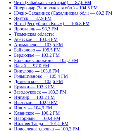
Чита (Забайкальский край) — 87,6 FM
Энергодар (Запорожская обл.) – 104,5 FM
Южно-Сахалинск (Сахалинская обл.) — 89,3 FM
Якутск — 87,9 FM
Ялта (Республика Крым) — 106,8 FM
Ярославль — 98,3 FM
Тюменская область:
Абатское — 103,8 FM
Аромашево — 103,5 FM
Байкалово — 105,5 FM
Бердюжье — 103,2 FM
Большое Сорокино — 102,7 FM
Вагай — 97,0 FM
Викулово — 103,6 FM
Голышманово — 105,4 FM
Демьянское — 102,6 FM
Ермаки — 103,3 FM
Заводоуковск — 103,3 FM
Ингаир — 103,2 FM
Исетское — 102,9 FM
Ишим — 104,9 FM
Казанское — 100,2 FM
Нагорный — 100,4 FM
Нижняя Тавда — 101,2 FM
Новоалександровка — 100,2 FM