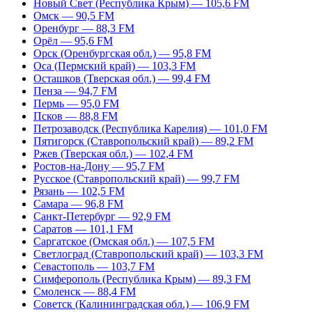
Новый Свет (Республика Крым) — 105,6 FM
Омск — 90,5 FM
Оренбург — 88,3 FM
Орёл — 95,6 FM
Орск (Оренбургская обл.) — 95,8 FM
Оса (Пермский край) — 103,3 FM
Осташков (Тверская обл.) — 99,4 FM
Пенза — 94,7 FM
Пермь — 95,0 FM
Псков — 88,8 FM
Петрозаводск (Республика Карелия) — 101,0 FM
Пятигорск (Ставропольский край) — 89,2 FM
Ржев (Тверская обл.) — 102,4 FM
Ростов-на-Дону — 95,7 FM
Русское (Ставропольский край) — 99,7 FM
Рязань — 102,5 FM
Самара — 96,8 FM
Санкт-Петербург — 92,9 FM
Саратов — 101,1 FM
Саргатское (Омская обл.) — 107,5 FM
Светлоград (Ставропольский край) — 103,3 FM
Севастополь — 103,7 FM
Симферополь (Республика Крым) — 89,3 FM
Смоленск — 88,4 FM
Советск (Калининградская обл.) — 106,9 FM