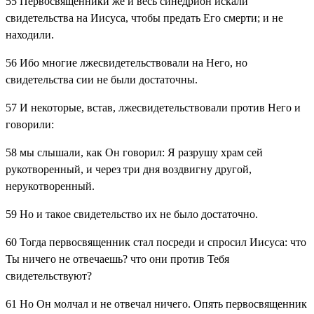
55
Первосвященники же и весь синедрион искали
свидетельства на Иисуса, чтобы предать Его смерти; и не
находили.
56
Ибо многие лжесвидетельствовали на Него, но
свидетельства сии не были достаточны.
57
И некоторые, встав, лжесвидетельствовали против Него и
говорили:
58
мы слышали, как Он говорил: Я разрушу храм сей
рукотворенный, и через три дня воздвигну другой,
нерукотворенный.
59
Но и такое свидетельство их не было достаточно.
60
Тогда первосвященник стал посреди и спросил Иисуса: что
Ты ничего не отвечаешь? что они против Тебя
свидетельствуют?
61
Но Он молчал и не отвечал ничего. Опять первосвященник