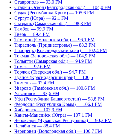
Ставрополь — 93,0 FM
Старый Оскол (Белгородская обл.) — 104,0 FM
Судак (Республика Крым) — 105,6 FM
Сургут (Югра) — 92,1 FM
Сызрань (Самарская обл.) — 98,3 FM
Тамбов — 99,9 FM
Тверь — 89,4 FM
Тёмкино (Смоленская обл.) — 96,1 FM
Тирасполь (Приднестровье) — 88,3 FM
Тихорецк (Краснодарский край) — 102,4 FM
Токмак (Запорожская обл.) — 104,9 FM
Тольятти (Самарская обл.) — 94,9 FM
Томск — 92,6 FM
Торжок (Тверская обл.) — 94,7 FM
Туапсе (Краснодарский край) — 106,5
Тюмень — 92,4 FM
Уварово (Тамбовская обл.) — 100,6 FM
Ульяновск — 93,6 FM
Уфа (Республика Башкортостан) — 98,8 FM
Феодосия (Республика Крым) — 106,1 FM
Хабаровск — 107,9 FM
Ханты-Мансийск (Югра) — 107,1 FM
Чебоксары (Чувашская Республика) — 90,3 FM
Челябинск — 88,4 FM
Череповец (Вологодская обл.) — 106,7 FM