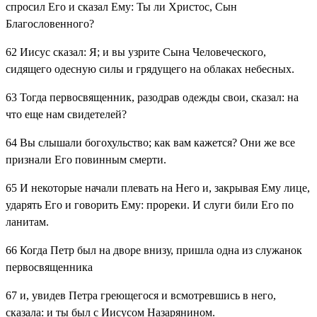
спросил Его и сказал Ему: Ты ли Христос, Сын
Благословенного?
62
Иисус сказал: Я; и вы узрите Сына Человеческого,
сидящего одесную силы и грядущего на облаках небесных.
63
Тогда первосвященник, разодрав одежды свои, сказал: на
что еще нам свидетелей?
64
Вы слышали богохульство; как вам кажется? Они же все
признали Его повинным смерти.
65
И некоторые начали плевать на Него и, закрывая Ему лице,
ударять Его и говорить Ему: прореки. И слуги били Его по
ланитам.
66
Когда Петр был на дворе внизу, пришла одна из служанок
первосвященника
67
и, увидев Петра греющегося и всмотревшись в него,
сказала: и ты был с Иисусом Назарянином.