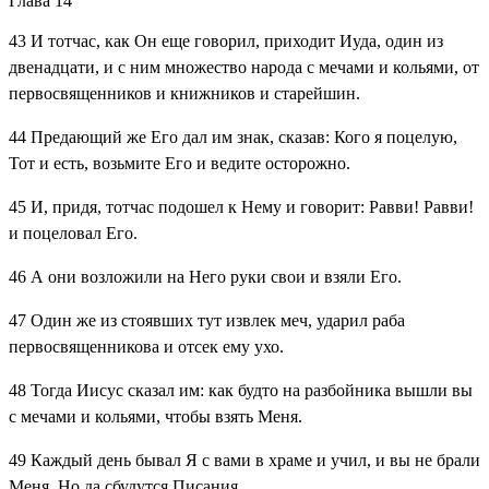
Глава 14
43
И тотчас, как Он еще говорил, приходит Иуда, один из
двенадцати, и с ним множество народа с мечами и кольями, от
первосвященников и книжников и старейшин.
44
Предающий же Его дал им знак, сказав: Кого я поцелую,
Тот и есть, возьмите Его и ведите осторожно.
45
И, придя, тотчас подошел к Нему и говорит: Равви! Равви!
и поцеловал Его.
46
А они возложили на Него руки свои и взяли Его.
47
Один же из стоявших тут извлек меч, ударил раба
первосвященникова и отсек ему ухо.
48
Тогда Иисус сказал им: как будто на разбойника вышли вы
с мечами и кольями, чтобы взять Меня.
49
Каждый день бывал Я с вами в храме и учил, и вы не брали
Меня. Но да сбудутся Писания.