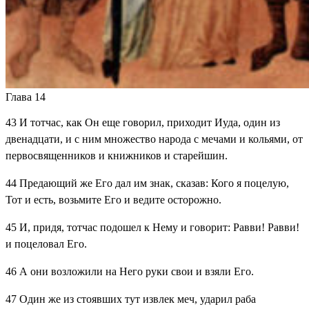
Глава 14
43
И тотчас, как Он еще говорил, приходит Иуда, один из
двенадцати, и с ним множество народа с мечами и кольями, от
первосвященников и книжников и старейшин.
44
Предающий же Его дал им знак, сказав: Кого я поцелую,
Тот и есть, возьмите Его и ведите осторожно.
45
И, придя, тотчас подошел к Нему и говорит: Равви! Равви!
и поцеловал Его.
46
А они возложили на Него руки свои и взяли Его.
47
Один же из стоявших тут извлек меч, ударил раба