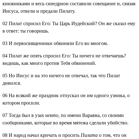
книжниками и весь синедрион составили совещание и, связав
Иисуса, отвели и предали Пилату.
02
Пилат спросил Его: Ты Царь Иудейский? Он же сказал ему
в ответ: ты говоришь.
03
И первосвященники обвиняли Его во многом.
04
Пилат же опять спросил Его: Ты ничего не отвечаешь?
видишь, как много против Тебя обвинений.
05
Но Иисус и на это ничего не отвечал, так что Пилат
дивился.
06
На всякий же праздник отпускал он им одного узника, о
котором просили.
07
Тогда был в узах
некто,
по имени Варавва, со своими
сообщниками, которые во время мятежа сделали убийство.
08
И народ начал кричать и просить
Пилата
о том, что он