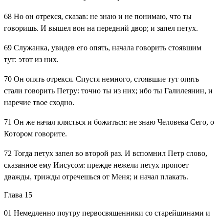
68
Но он отрекся, сказав: не знаю и не понимаю, что ты
говоришь. И вышел вон на передний двор; и запел петух.
69
Служанка, увидев его опять, начала говорить стоявшим
тут: этот из них.
70
Он опять отрекся. Спустя немного, стоявшие тут опять
стали говорить Петру: точно ты из них; ибо ты Галилеянин, и
наречие твое сходно.
71
Он же начал клясться и божиться: не знаю Человека Сего, о
Котором говорите.
72
Тогда петух запел во второй раз. И вспомнил Петр слово,
сказанное ему Иисусом: прежде нежели петух пропоет
дважды, трижды отречешься от Меня; и начал плакать.
Глава 15
01
Немедленно поутру первосвященники со старейшинами и