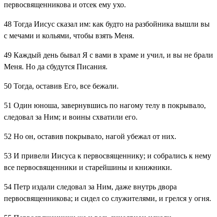
первосвященникова и отсек ему ухо.
48
Тогда Иисус сказал им: как будто на разбойника вышли вы
с мечами и кольями, чтобы взять Меня.
49
Каждый день бывал Я с вами в храме и учил, и вы не брали
Меня. Но да сбудутся Писания.
50
Тогда, оставив Его, все бежали.
51
Один юноша, завернувшись по нагому телу в покрывало,
следовал за Ним; и воины схватили его.
52
Но он, оставив покрывало, нагой убежал от них.
53
И привели Иисуса к первосвященнику; и собрались к нему
все первосвященники и старейшины и книжники.
54
Петр издали следовал за Ним, даже внутрь двора
первосвященникова; и сидел со служителями, и грелся у огня.