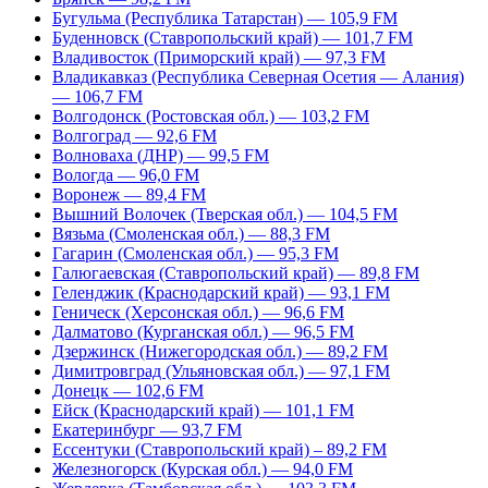
Бугульма (Республика Татарстан) — 105,9 FM
Буденновск (Ставропольский край) — 101,7 FM
Владивосток (Приморский край) — 97,3 FM
Владикавказ (Республика Северная Осетия — Алания)
— 106,7 FM
Волгодонск (Ростовская обл.) — 103,2 FM
Волгоград — 92,6 FM
Волноваха (ДНР) — 99,5 FM
Вологда — 96,0 FM
Воронеж — 89,4 FM
Вышний Волочек (Тверская обл.) — 104,5 FM
Вязьма (Смоленская обл.) — 88,3 FM
Гагарин (Смоленская обл.) — 95,3 FM
Галюгаевская (Ставропольский край) — 89,8 FM
Геленджик (Краснодарский край) — 93,1 FM
Геническ (Херсонская обл.) — 96,6 FM
Далматово (Курганская обл.) — 96,5 FM
Дзержинск (Нижегородская обл.) — 89,2 FM
Димитровград (Ульяновская обл.) — 97,1 FM
Донецк — 102,6 FM
Ейск (Краснодарский край) — 101,1 FM
Екатеринбург — 93,7 FM
Ессентуки (Ставропольский край) – 89,2 FM
Железногорск (Курская обл.) — 94,0 FM