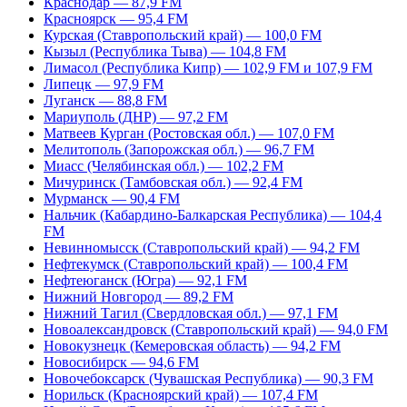
Краснодар — 87,9 FM
Красноярск — 95,4 FM
Курская (Ставропольский край) — 100,0 FM
Кызыл (Республика Тыва) — 104,8 FM
Лимасол (Республика Кипр) — 102,9 FM и 107,9 FM
Липецк — 97,9 FM
Луганск — 88,8 FM
Мариуполь (ДНР) — 97,2 FM
Матвеев Курган (Ростовская обл.) — 107,0 FM
Мелитополь (Запорожская обл.) — 96,7 FM
Миасс (Челябинская обл.) — 102,2 FM
Мичуринск (Тамбовская обл.) — 92,4 FM
Мурманск — 90,4 FM
Нальчик (Кабардино-Балкарская Республика) — 104,4
FM
Невинномысск (Ставропольский край) — 94,2 FM
Нефтекумск (Ставропольский край) — 100,4 FM
Нефтеюганск (Югра) — 92,1 FM
Нижний Новгород — 89,2 FM
Нижний Тагил (Свердловская обл.) — 97,1 FM
Новоалександровск (Ставропольский край) — 94,0 FM
Новокузнецк (Кемеровская область) — 94,2 FM
Новосибирск — 94,6 FM
Новочебоксарск (Чувашская Республика) — 90,3 FM
Норильск (Красноярский край) — 107,4 FM