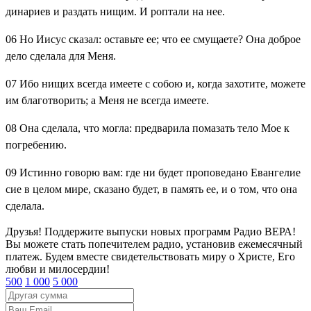
динариев и раздать нищим. И роптали на нее.
06
Но Иисус сказал: оставьте ее; что ее смущаете? Она доброе
дело сделала для Меня.
07
Ибо нищих всегда имеете с собою и, когда захотите, можете
им благотворить; а Меня не всегда имеете.
08
Она сделала, что могла: предварила помазать тело Мое к
погребению.
09
Истинно говорю вам: где ни будет проповедано Евангелие
сие в целом мире, сказано будет, в память ее, и о том, что она
сделала.
Друзья! Поддержите выпуски новых программ Радио ВЕРА!
Вы можете стать попечителем радио, установив ежемесячный
платеж. Будем вместе свидетельствовать миру о Христе, Его
любви и милосердии!
500
1 000
5 000