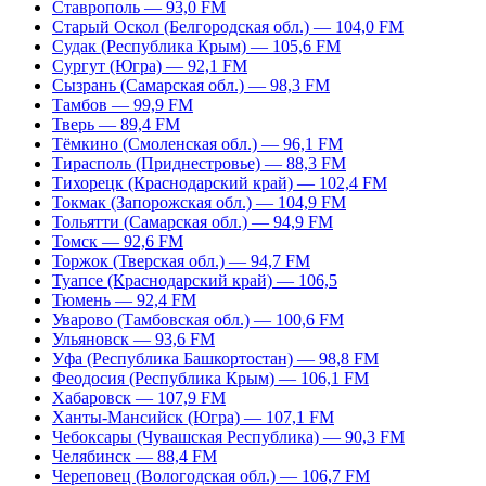
Ставрополь — 93,0 FM
Старый Оскол (Белгородская обл.) — 104,0 FM
Судак (Республика Крым) — 105,6 FM
Сургут (Югра) — 92,1 FM
Сызрань (Самарская обл.) — 98,3 FM
Тамбов — 99,9 FM
Тверь — 89,4 FM
Тёмкино (Смоленская обл.) — 96,1 FM
Тирасполь (Приднестровье) — 88,3 FM
Тихорецк (Краснодарский край) — 102,4 FM
Токмак (Запорожская обл.) — 104,9 FM
Тольятти (Самарская обл.) — 94,9 FM
Томск — 92,6 FM
Торжок (Тверская обл.) — 94,7 FM
Туапсе (Краснодарский край) — 106,5
Тюмень — 92,4 FM
Уварово (Тамбовская обл.) — 100,6 FM
Ульяновск — 93,6 FM
Уфа (Республика Башкортостан) — 98,8 FM
Феодосия (Республика Крым) — 106,1 FM
Хабаровск — 107,9 FM
Ханты-Мансийск (Югра) — 107,1 FM
Чебоксары (Чувашская Республика) — 90,3 FM
Челябинск — 88,4 FM
Череповец (Вологодская обл.) — 106,7 FM