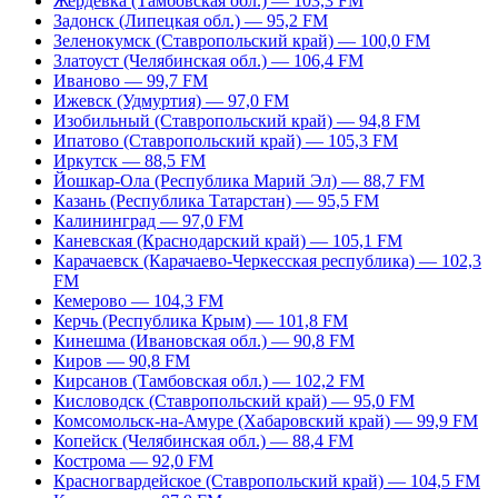
Жердевка (Тамбовская обл.) — 103,3 FM
Задонск (Липецкая обл.) — 95,2 FM
Зеленокумск (Ставропольский край) — 100,0 FM
Златоуст (Челябинская обл.) — 106,4 FM
Иваново — 99,7 FM
Ижевск (Удмуртия) — 97,0 FM
Изобильный (Ставропольский край) — 94,8 FM
Ипатово (Ставропольский край) — 105,3 FM
Иркутск — 88,5 FM
Йошкар-Ола (Республика Марий Эл) — 88,7 FM
Казань (Республика Татарстан) — 95,5 FM
Калининград — 97,0 FM
Каневская (Краснодарский край) — 105,1 FM
Карачаевск (Карачаево-Черкесская республика) — 102,3
FM
Кемерово — 104,3 FM
Керчь (Республика Крым) — 101,8 FM
Кинешма (Ивановская обл.) — 90,8 FM
Киров — 90,8 FM
Кирсанов (Тамбовская обл.) — 102,2 FM
Кисловодск (Ставропольский край) — 95,0 FM
Комсомольск-на-Амуре (Хабаровский край) — 99,9 FM
Копейск (Челябинская обл.) — 88,4 FM
Кострома — 92,0 FM
Красногвардейское (Ставропольский край) — 104,5 FM