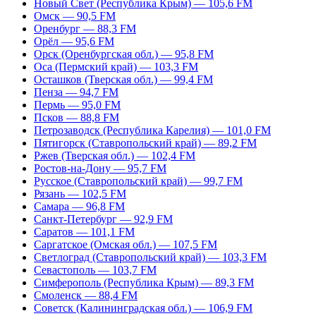
Новый Свет (Республика Крым) — 105,6 FM
Омск — 90,5 FM
Оренбург — 88,3 FM
Орёл — 95,6 FM
Орск (Оренбургская обл.) — 95,8 FM
Оса (Пермский край) — 103,3 FM
Осташков (Тверская обл.) — 99,4 FM
Пенза — 94,7 FM
Пермь — 95,0 FM
Псков — 88,8 FM
Петрозаводск (Республика Карелия) — 101,0 FM
Пятигорск (Ставропольский край) — 89,2 FM
Ржев (Тверская обл.) — 102,4 FM
Ростов-на-Дону — 95,7 FM
Русское (Ставропольский край) — 99,7 FM
Рязань — 102,5 FM
Самара — 96,8 FM
Санкт-Петербург — 92,9 FM
Саратов — 101,1 FM
Саргатское (Омская обл.) — 107,5 FM
Светлоград (Ставропольский край) — 103,3 FM
Севастополь — 103,7 FM
Симферополь (Республика Крым) — 89,3 FM
Смоленск — 88,4 FM
Советск (Калининградская обл.) — 106,9 FM