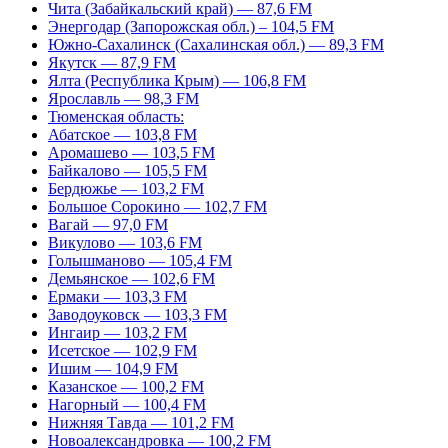
Чита (Забайкальский край) — 87,6 FM
Энергодар (Запорожская обл.) – 104,5 FM
Южно-Сахалинск (Сахалинская обл.) — 89,3 FM
Якутск — 87,9 FM
Ялта (Республика Крым) — 106,8 FM
Ярославль — 98,3 FM
Тюменская область:
Абатское — 103,8 FM
Аромашево — 103,5 FM
Байкалово — 105,5 FM
Бердюжье — 103,2 FM
Большое Сорокино — 102,7 FM
Вагай — 97,0 FM
Викулово — 103,6 FM
Голышманово — 105,4 FM
Демьянское — 102,6 FM
Ермаки — 103,3 FM
Заводоуковск — 103,3 FM
Ингаир — 103,2 FM
Исетское — 102,9 FM
Ишим — 104,9 FM
Казанское — 100,2 FM
Нагорный — 100,4 FM
Нижняя Тавда — 101,2 FM
Новоалександровка — 100,2 FM