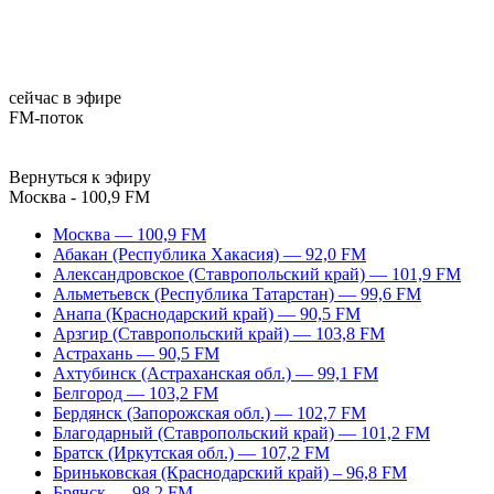
сейчас в эфире
FM-поток
Вернуться к эфиру
Москва - 100,9 FM
Москва — 100,9 FM
Абакан (Республика Хакасия) — 92,0 FM
Александровское (Ставропольский край) — 101,9 FM
Альметьевск (Республика Татарстан) — 99,6 FM
Анапа (Краснодарский край) — 90,5 FM
Арзгир (Ставропольский край) — 103,8 FM
Астрахань — 90,5 FM
Ахтубинск (Астраханская обл.) — 99,1 FM
Белгород — 103,2 FM
Бердянск (Запорожская обл.) — 102,7 FM
Благодарный (Ставропольский край) — 101,2 FM
Братск (Иркутская обл.) — 107,2 FM
Бриньковская (Краснодарский край) – 96,8 FM
Брянск — 98,2 FM