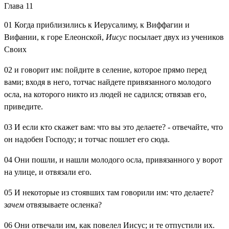
Глава 11
01
Когда приблизились к Иерусалиму, к Виффагии и
Вифании, к горе Елеонской,
Иисус
посылает двух из учеников
Своих
02
и говорит им: пойдите в селение, которое прямо перед
вами; входя в него, тотчас найдете привязанного молодого
осла, на которого никто из людей не садился; отвязав его,
приведите.
03
И если кто скажет вам: что вы это делаете? - отвечайте, что
он надобен Господу; и тотчас пошлет его сюда.
04
Они пошли, и нашли молодого осла, привязанного у ворот
на улице, и отвязали его.
05
И некоторые из стоявших там говорили им: что делаете?
зачем
отвязываете осленка?
06
Они отвечали им, как повелел Иисус; и те отпустили их.