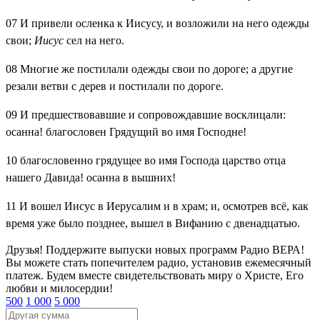
07
И привели осленка к Иисусу, и возложили на него одежды
свои;
Иисус
сел на него.
08
Многие же постилали одежды свои по дороге; а другие
резали ветви с дерев и постилали по дороге.
09
И предшествовавшие и сопровождавшие восклицали:
осанна! благословен Грядущий во имя Господне!
10
благословенно грядущее во имя Господа царство отца
нашего Давида! осанна в вышних!
11
И вошел Иисус в Иерусалим и в храм; и, осмотрев всё, как
время уже было позднее, вышел в Вифанию с двенадцатью.
Друзья! Поддержите выпуски новых программ Радио ВЕРА!
Вы можете стать попечителем радио, установив ежемесячный
платеж. Будем вместе свидетельствовать миру о Христе, Его
любви и милосердии!
500
1 000
5 000