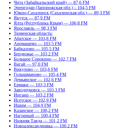
Чита (Забайкальский край) — 87,6 FM
Энергодар (Запорожская обл.) – 104,5 FM
Южно-Сахалинск (Сахалинская обл.) — 89,3 FM
Якутск — 87,9 FM
Ялта (Республика Крым) — 106,8 FM
Ярославль — 98,3 FM
Тюменская область:
Абатское — 103,8 FM
Аромашево — 103,5 FM
Байкалово — 105,5 FM
Бердюжье — 103,2 FM
Большое Сорокино — 102,7 FM
Вагай — 97,0 FM
Викулово — 103,6 FM
Голышманово — 105,4 FM
Демьянское — 102,6 FM
Ермаки — 103,3 FM
Заводоуковск — 103,3 FM
Ингаир — 103,2 FM
Исетское — 102,9 FM
Ишим — 104,9 FM
Казанское — 100,2 FM
Нагорный — 100,4 FM
Нижняя Тавда — 101,2 FM
Новоалександровка — 100,2 FM