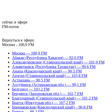
сейчас в эфире
FM-поток
Вернуться к эфиру
Москва - 100,9 FM
Москва — 100,9 FM
Абакан (Республика Хакасия) — 92,0 FM
Александровское (Ставропольский край) — 101,9 FM
Альметьевск (Республика Татарстан) — 99,6 FM
Анапа (Краснодарский край) — 90,5 FM
Арзгир (Ставропольский край) — 103,8 FM
Астрахань — 90,5 FM
Ахтубинск (Астраханская обл.) — 99,1 FM
Белгород — 103,2 FM
Бердянск (Запорожская обл.) — 102,7 FM
Благодарный (Ставропольский край) — 101,2 FM
Братск (Иркутская обл.) — 107,2 FM
Бриньковская (Краснодарский край) – 96,8 FM
Брянск — 98,2 FM