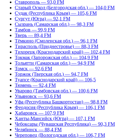
Ставрополь — 93,0 FM
Старый Оскол (Белгородская обл.) — 104,0 FM
Судак (Республика Крым) — 105,6 FM
Сургут (Югра) — 92,1 FM
Сызрань (Самарская обл.) — 98,3 FM
Тамбов — 99,9 FM
Тверь — 89,4 FM
Тёмкино (Смоленская обл.) — 96,1 FM
Тирасполь (Приднестровье) — 88,3 FM
Тихорецк (Краснодарский край) — 102,4 FM
Токмак (Запорожская обл.) — 104,9 FM
Тольятти (Самарская обл.) — 94,9 FM
Томск — 92,6 FM
Торжок (Тверская обл.) — 94,7 FM
Туапсе (Краснодарский край) — 106,5
Тюмень — 92,4 FM
Уварово (Тамбовская обл.) — 100,6 FM
Ульяновск — 93,6 FM
Уфа (Республика Башкортостан) — 98,8 FM
Феодосия (Республика Крым) — 106,1 FM
Хабаровск — 107,9 FM
Ханты-Мансийск (Югра) — 107,1 FM
Чебоксары (Чувашская Республика) — 90,3 FM
Челябинск — 88,4 FM
Череповец (Вологодская обл.) — 106,7 FM