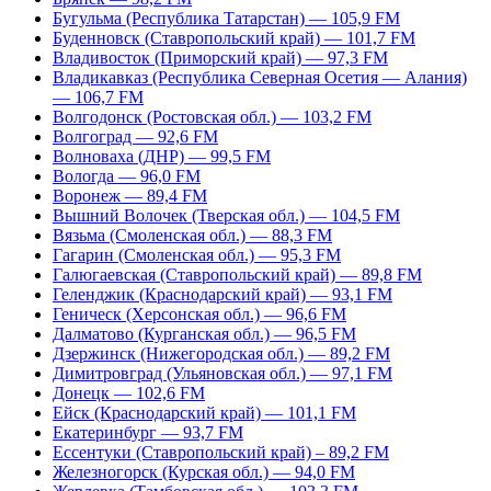
Бугульма (Республика Татарстан) — 105,9 FM
Буденновск (Ставропольский край) — 101,7 FM
Владивосток (Приморский край) — 97,3 FM
Владикавказ (Республика Северная Осетия — Алания)
— 106,7 FM
Волгодонск (Ростовская обл.) — 103,2 FM
Волгоград — 92,6 FM
Волноваха (ДНР) — 99,5 FM
Вологда — 96,0 FM
Воронеж — 89,4 FM
Вышний Волочек (Тверская обл.) — 104,5 FM
Вязьма (Смоленская обл.) — 88,3 FM
Гагарин (Смоленская обл.) — 95,3 FM
Галюгаевская (Ставропольский край) — 89,8 FM
Геленджик (Краснодарский край) — 93,1 FM
Геническ (Херсонская обл.) — 96,6 FM
Далматово (Курганская обл.) — 96,5 FM
Дзержинск (Нижегородская обл.) — 89,2 FM
Димитровград (Ульяновская обл.) — 97,1 FM
Донецк — 102,6 FM
Ейск (Краснодарский край) — 101,1 FM
Екатеринбург — 93,7 FM
Ессентуки (Ставропольский край) – 89,2 FM
Железногорск (Курская обл.) — 94,0 FM