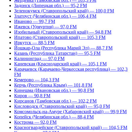
Жердевка (Тамбовская обл.) — 103,3 FM
Задонск (Липецкая обл.) — 95,2 FM
Зеленокумск (Ставропольский край) — 100,0 FM
Златоуст (Челябинская обл.) — 106,4 FM
Иваново — 99,7 FM
Ижевск (Удмуртия) — 97,0 FM
Изобильный (Ставропольский край) — 94,8 FM
Ипатово (Ставропольский край) — 105,3 FM
Иркутск — 88,5 FM
Йошкар-Ола (Республика Марий Эл) — 88,7 FM
Казань (Республика Татарстан) — 95,5 FM
Калининград — 97,0 FM
Каневская (Краснодарский край) — 105,1 FM
Карачаевск (Карачаево-Черкесская республика) — 102,3
FM
Кемерово — 104,3 FM
Керчь (Республика Крым) — 101,8 FM
Кинешма (Ивановская обл.) — 90,8 FM
Киров — 90,8 FM
Кирсанов (Тамбовская обл.) — 102,2 FM
Кисловодск (Ставропольский край) — 95,0 FM
Комсомольск-на-Амуре (Хабаровский край) — 99,9 FM
Копейск (Челябинская обл.) — 88,4 FM
Кострома — 92,0 FM
Красногвардейское (Ставропольский край) — 104,5 FM