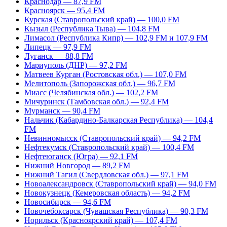
Краснодар — 87,9 FM
Красноярск — 95,4 FM
Курская (Ставропольский край) — 100,0 FM
Кызыл (Республика Тыва) — 104,8 FM
Лимасол (Республика Кипр) — 102,9 FM и 107,9 FM
Липецк — 97,9 FM
Луганск — 88,8 FM
Мариуполь (ДНР) — 97,2 FM
Матвеев Курган (Ростовская обл.) — 107,0 FM
Мелитополь (Запорожская обл.) — 96,7 FM
Миасс (Челябинская обл.) — 102,2 FM
Мичуринск (Тамбовская обл.) — 92,4 FM
Мурманск — 90,4 FM
Нальчик (Кабардино-Балкарская Республика) — 104,4
FM
Невинномысск (Ставропольский край) — 94,2 FM
Нефтекумск (Ставропольский край) — 100,4 FM
Нефтеюганск (Югра) — 92,1 FM
Нижний Новгород — 89,2 FM
Нижний Тагил (Свердловская обл.) — 97,1 FM
Новоалександровск (Ставропольский край) — 94,0 FM
Новокузнецк (Кемеровская область) — 94,2 FM
Новосибирск — 94,6 FM
Новочебоксарск (Чувашская Республика) — 90,3 FM
Норильск (Красноярский край) — 107,4 FM