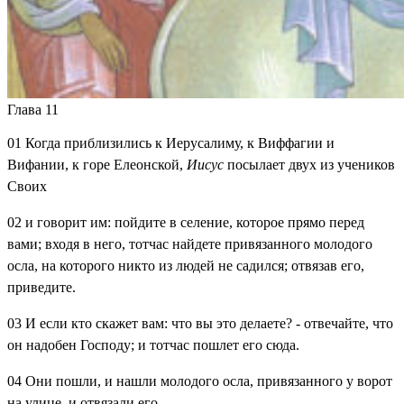
Глава 11
01
Когда приблизились к Иерусалиму, к Виффагии и
Вифании, к горе Елеонской,
Иисус
посылает двух из учеников
Своих
02
и говорит им: пойдите в селение, которое прямо перед
вами; входя в него, тотчас найдете привязанного молодого
осла, на которого никто из людей не садился; отвязав его,
приведите.
03
И если кто скажет вам: что вы это делаете? - отвечайте, что
он надобен Господу; и тотчас пошлет его сюда.
04
Они пошли, и нашли молодого осла, привязанного у ворот
на улице, и отвязали его.