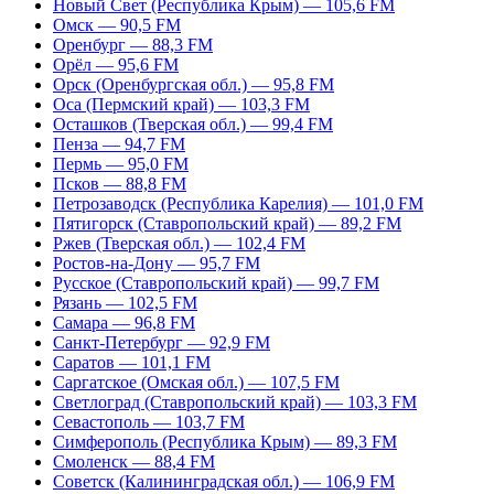
Новый Свет (Республика Крым) — 105,6 FM
Омск — 90,5 FM
Оренбург — 88,3 FM
Орёл — 95,6 FM
Орск (Оренбургская обл.) — 95,8 FM
Оса (Пермский край) — 103,3 FM
Осташков (Тверская обл.) — 99,4 FM
Пенза — 94,7 FM
Пермь — 95,0 FM
Псков — 88,8 FM
Петрозаводск (Республика Карелия) — 101,0 FM
Пятигорск (Ставропольский край) — 89,2 FM
Ржев (Тверская обл.) — 102,4 FM
Ростов-на-Дону — 95,7 FM
Русское (Ставропольский край) — 99,7 FM
Рязань — 102,5 FM
Самара — 96,8 FM
Санкт-Петербург — 92,9 FM
Саратов — 101,1 FM
Саргатское (Омская обл.) — 107,5 FM
Светлоград (Ставропольский край) — 103,3 FM
Севастополь — 103,7 FM
Симферополь (Республика Крым) — 89,3 FM
Смоленск — 88,4 FM
Советск (Калининградская обл.) — 106,9 FM