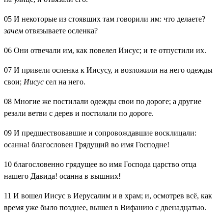
05
И некоторые из стоявших там говорили им: что делаете?
зачем
отвязываете осленка?
06
Они отвечали им, как повелел Иисус; и те отпустили их.
07
И привели осленка к Иисусу, и возложили на него одежды
свои;
Иисус
сел на него.
08
Многие же постилали одежды свои по дороге; а другие
резали ветви с дерев и постилали по дороге.
09
И предшествовавшие и сопровождавшие восклицали:
осанна! благословен Грядущий во имя Господне!
10
благословенно грядущее во имя Господа царство отца
нашего Давида! осанна в вышних!
11
И вошел Иисус в Иерусалим и в храм; и, осмотрев всё, как
время уже было позднее, вышел в Вифанию с двенадцатью.