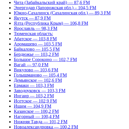
Чита (Забайкальский край) — 87,6 FM
Энергодар (Запорожская обл.) – 104,5 FM
Южно-Сахалинск (Сахалинская обл.) — 89,3 FM
Якутск — 87,9 FM
Ялта (Республика Крым) — 106,8 FM
Ярославль — 98,3 FM
Тюменская область:
Абатское — 103,8 FM
Аромашево — 103,5 FM
Байкалово — 105,5 FM
Бердюжье — 103,2 FM
Большое Сорокино — 102,7 FM
Вагай — 97,0 FM
Викулово — 103,6 FM
Голышманово — 105,4 FM
Демьянское — 102,6 FM
Ермаки — 103,3 FM
Заводоуковск — 103,3 FM
Ингаир — 103,2 FM
Исетское — 102,9 FM
Ишим — 104,9 FM
Казанское — 100,2 FM
Нагорный — 100,4 FM
Нижняя Тавда — 101,2 FM
Новоалександровка — 100,2 FM