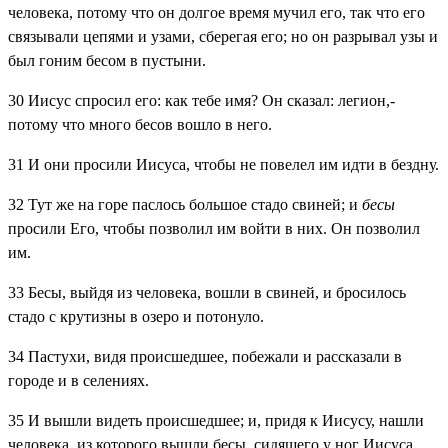
человека, потому что он долгое время мучил его, так что его
связывали цепями и узами, сберегая его; но он разрывал узы и
был гоним бесом в пустыни.
30
Иисус спросил его: как тебе имя? Он сказал: легион,-
потому что много бесов вошло в него.
31
И они просили Иисуса, чтобы не повелел им идти в бездну.
32
Тут же на горе паслось большое стадо свиней; и
бесы
просили Его, чтобы позволил им войти в них. Он позволил
им.
33
Бесы, выйдя из человека, вошли в свиней, и бросилось
стадо с крутизны в озеро и потонуло.
34
Пастухи, видя происшедшее, побежали и рассказали в
городе и в селениях.
35
И вышли видеть происшедшее; и, придя к Иисусу, нашли
человека, из которого вышли бесы, сидящего у ног Иисуса,