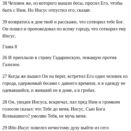
38
Человек же, из которого вышли бесы, просил Его, чтобы
быть с Ним. Но Иисус отпустил его, сказав:
39
возвратись в дом твой и расскажи, что сотворил тебе Бог.
Он пошел и проповедовал по всему городу, что сотворил ему
Иисус.
Глава 8
26
И приплыли в страну Гадаринскую, лежащую против
Галилеи.
27
Когда же вышел Он на берег, встретил Его один человек из
города, одержимый бесами с давнего времени, и в одежду не
одевавшийся, и живший не в доме, а в гробах.
28
Он, увидев Иисуса, вскричал, пал пред Ним и громким
голосом сказал: что Тебе до меня, Иисус, Сын Бога
Всевышнего? умоляю Тебя, не мучь меня.
29
Ибо
Иисус
повелел нечистому духу выйти из сего