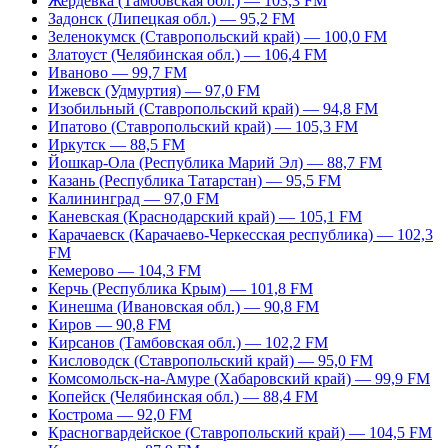
Жердевка (Тамбовская обл.) — 103,3 FM
Задонск (Липецкая обл.) — 95,2 FM
Зеленокумск (Ставропольский край) — 100,0 FM
Златоуст (Челябинская обл.) — 106,4 FM
Иваново — 99,7 FM
Ижевск (Удмуртия) — 97,0 FM
Изобильный (Ставропольский край) — 94,8 FM
Ипатово (Ставропольский край) — 105,3 FM
Иркутск — 88,5 FM
Йошкар-Ола (Республика Марий Эл) — 88,7 FM
Казань (Республика Татарстан) — 95,5 FM
Калининград — 97,0 FM
Каневская (Краснодарский край) — 105,1 FM
Карачаевск (Карачаево-Черкесская республика) — 102,3
FM
Кемерово — 104,3 FM
Керчь (Республика Крым) — 101,8 FM
Кинешма (Ивановская обл.) — 90,8 FM
Киров — 90,8 FM
Кирсанов (Тамбовская обл.) — 102,2 FM
Кисловодск (Ставропольский край) — 95,0 FM
Комсомольск-на-Амуре (Хабаровский край) — 99,9 FM
Копейск (Челябинская обл.) — 88,4 FM
Кострома — 92,0 FM
Красногвардейское (Ставропольский край) — 104,5 FM