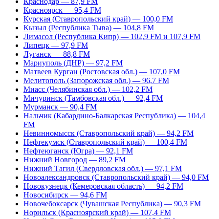
Краснодар — 87,9 FM
Красноярск — 95,4 FM
Курская (Ставропольский край) — 100,0 FM
Кызыл (Республика Тыва) — 104,8 FM
Лимасол (Республика Кипр) — 102,9 FM и 107,9 FM
Липецк — 97,9 FM
Луганск — 88,8 FM
Мариуполь (ДНР) — 97,2 FM
Матвеев Курган (Ростовская обл.) — 107,0 FM
Мелитополь (Запорожская обл.) — 96,7 FM
Миасс (Челябинская обл.) — 102,2 FM
Мичуринск (Тамбовская обл.) — 92,4 FM
Мурманск — 90,4 FM
Нальчик (Кабардино-Балкарская Республика) — 104,4
FM
Невинномысск (Ставропольский край) — 94,2 FM
Нефтекумск (Ставропольский край) — 100,4 FM
Нефтеюганск (Югра) — 92,1 FM
Нижний Новгород — 89,2 FM
Нижний Тагил (Свердловская обл.) — 97,1 FM
Новоалександровск (Ставропольский край) — 94,0 FM
Новокузнецк (Кемеровская область) — 94,2 FM
Новосибирск — 94,6 FM
Новочебоксарск (Чувашская Республика) — 90,3 FM
Норильск (Красноярский край) — 107,4 FM