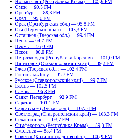
Новый Свет (Республика Крым) — 105,6 FM
Омск — 90,5 FM
Оренбург — 88,3 FM
Орёл — 95,6 FM
Орск (Оренбургская обл.) — 95,8 FM
Оса (Пермский край) — 103,3 FM
Осташков (Тверская обл.) — 99,4 FM
Пенза — 94,7 FM
Пермь — 95,0 FM
Псков — 88,8 FM
Петрозаводск (Республика Карелия) — 101,0 FM
Пятигорск (Ставропольский край) — 89,2 FM
Ржев (Тверская обл.) — 102,4 FM
Ростов-на-Дону — 95,7 FM
Русское (Ставропольский край) — 99,7 FM
Рязань — 102,5 FM
Самара — 96,8 FM
Санкт-Петербург — 92,9 FM
Саратов — 101,1 FM
Саргатское (Омская обл.) — 107,5 FM
Светлоград (Ставропольский край) — 103,3 FM
Севастополь — 103,7 FM
Симферополь (Республика Крым) — 89,3 FM
Смоленск — 88,4 FM
Советск (Калининградская обл.) — 106,9 FM