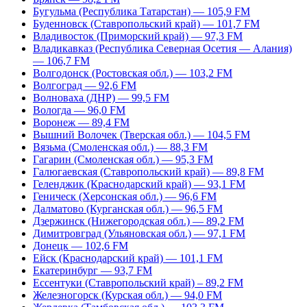
Бугульма (Республика Татарстан) — 105,9 FM
Буденновск (Ставропольский край) — 101,7 FM
Владивосток (Приморский край) — 97,3 FM
Владикавказ (Республика Северная Осетия — Алания)
— 106,7 FM
Волгодонск (Ростовская обл.) — 103,2 FM
Волгоград — 92,6 FM
Волноваха (ДНР) — 99,5 FM
Вологда — 96,0 FM
Воронеж — 89,4 FM
Вышний Волочек (Тверская обл.) — 104,5 FM
Вязьма (Смоленская обл.) — 88,3 FM
Гагарин (Смоленская обл.) — 95,3 FM
Галюгаевская (Ставропольский край) — 89,8 FM
Геленджик (Краснодарский край) — 93,1 FM
Геническ (Херсонская обл.) — 96,6 FM
Далматово (Курганская обл.) — 96,5 FM
Дзержинск (Нижегородская обл.) — 89,2 FM
Димитровград (Ульяновская обл.) — 97,1 FM
Донецк — 102,6 FM
Ейск (Краснодарский край) — 101,1 FM
Екатеринбург — 93,7 FM
Ессентуки (Ставропольский край) – 89,2 FM
Железногорск (Курская обл.) — 94,0 FM