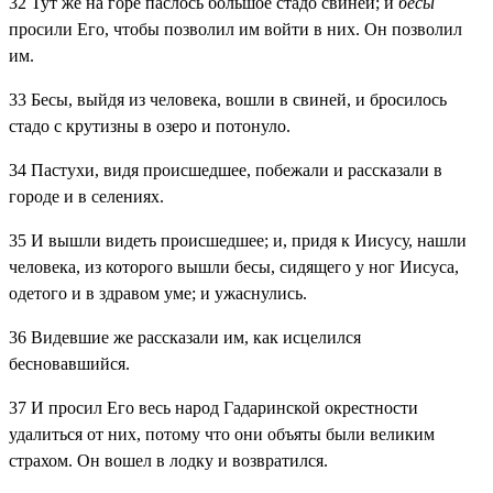
32
Тут же на горе паслось большое стадо свиней; и
бесы
просили Его, чтобы позволил им войти в них. Он позволил
им.
33
Бесы, выйдя из человека, вошли в свиней, и бросилось
стадо с крутизны в озеро и потонуло.
34
Пастухи, видя происшедшее, побежали и рассказали в
городе и в селениях.
35
И вышли видеть происшедшее; и, придя к Иисусу, нашли
человека, из которого вышли бесы, сидящего у ног Иисуса,
одетого и в здравом уме; и ужаснулись.
36
Видевшие же рассказали им, как исцелился
бесновавшийся.
37
И просил Его весь народ Гадаринской окрестности
удалиться от них, потому что они объяты были великим
страхом. Он вошел в лодку и возвратился.