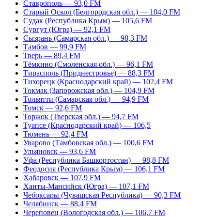
Ставрополь — 93,0 FM
Старый Оскол (Белгородская обл.) — 104,0 FM
Судак (Республика Крым) — 105,6 FM
Сургут (Югра) — 92,1 FM
Сызрань (Самарская обл.) — 98,3 FM
Тамбов — 99,9 FM
Тверь — 89,4 FM
Тёмкино (Смоленская обл.) — 96,1 FM
Тирасполь (Приднестровье) — 88,3 FM
Тихорецк (Краснодарский край) — 102,4 FM
Токмак (Запорожская обл.) — 104,9 FM
Тольятти (Самарская обл.) — 94,9 FM
Томск — 92,6 FM
Торжок (Тверская обл.) — 94,7 FM
Туапсе (Краснодарский край) — 106,5
Тюмень — 92,4 FM
Уварово (Тамбовская обл.) — 100,6 FM
Ульяновск — 93,6 FM
Уфа (Республика Башкортостан) — 98,8 FM
Феодосия (Республика Крым) — 106,1 FM
Хабаровск — 107,9 FM
Ханты-Мансийск (Югра) — 107,1 FM
Чебоксары (Чувашская Республика) — 90,3 FM
Челябинск — 88,4 FM
Череповец (Вологодская обл.) — 106,7 FM