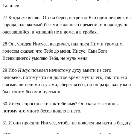
Галилеи.
27
Когда же вышел Он на берег, встретил Его один человек из
города, одержимый бесами с давнего времени, и в одежду не
одевавшийся, и живший не в доме, а в гробах.
28
Он, увидев Иисуса, вскричал, пал пред Ним и громким
голосом сказал: что Тебе до меня, Иисус, Сын Бога
Всевышнего? умоляю Тебя, не мучь меня.
29
Ибо
Иисус
повелел нечистому духу выйти из сего
человека, потому что он долгое время мучил его, так что его
связывали цепями и узами, сберегая его; но он разрывал узы и
был гоним бесом в пустыни.
30
Иисус спросил его: как тебе имя? Он сказал: легион,-
потому что много бесов вошло в него.
31
И они просили Иисуса, чтобы не повелел им идти в бездну.