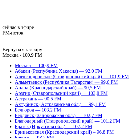
сейчас в эфире
FM-поток
Вернуться к эфиру
Москва - 100,9 FM
Москва — 100,9 FM
Абакан (Республика Хакасия) — 92,0 FM
Александровское (Ставропольский край) — 101,9 FM
Альметьевск (Республика Татарстан) — 99,6 FM
Анапа (Краснодарский край) — 90,5 FM
Арзгир (Ставропольский край) — 103,8 FM
Астрахань — 90,5 FM
Ахтубинск (Астраханская обл.) — 99,1 FM
Белгород — 103,2 FM
Бердянск (Запорожская обл.) — 102,7 FM
Благодарный (Ставропольский край) — 101,2 FM
Братск (Иркутская обл.) — 107,2 FM
Бриньковская (Краснодарский край) – 96,8 FM
Брянск — 98,2 FM