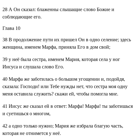
28
А Он сказал: блаженны слышащие слово Божие и
соблюдающие его.
Глава 10
38
В продолжение пути их пришел Он в одно селение; здесь
женщина, именем Марфа, приняла Его в дом свой;
39
у неё была сестра, именем Мария, которая села у ног
Иисуса и слушала слово Его.
40
Марфа же заботилась о большом угощении и, подойдя,
сказала: Господи! или Тебе нужды нет, что сестра моя одну
меня оставила служить? скажи ей, чтобы помогла мне.
41
Иисус же сказал ей в ответ: Марфа! Марфа! ты заботишься
и суетишься о многом,
42
а одно только нужно; Мария же избрала благую часть,
которая не отнимется у неё.