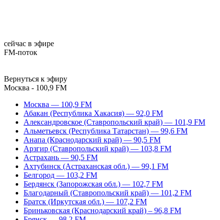
сейчас в эфире
FM-поток
Вернуться к эфиру
Москва - 100,9 FM
Москва — 100,9 FM
Абакан (Республика Хакасия) — 92,0 FM
Александровское (Ставропольский край) — 101,9 FM
Альметьевск (Республика Татарстан) — 99,6 FM
Анапа (Краснодарский край) — 90,5 FM
Арзгир (Ставропольский край) — 103,8 FM
Астрахань — 90,5 FM
Ахтубинск (Астраханская обл.) — 99,1 FM
Белгород — 103,2 FM
Бердянск (Запорожская обл.) — 102,7 FM
Благодарный (Ставропольский край) — 101,2 FM
Братск (Иркутская обл.) — 107,2 FM
Бриньковская (Краснодарский край) – 96,8 FM
Брянск — 98,2 FM