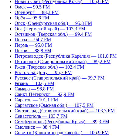
Новый Свет (Республика Крым) — 105,6 FM
Омск — 90,5 FM
Оренбург — 88,3 FM
Орёл — 95,6 FM
Орск (Оренбургская обл.) — 95,8 FM
Оса (Пермский край) — 103,3 FM
Осташков (Тверская обл.) — 99,4 FM
Пенза — 94,7 FM
Пермь — 95,0 FM
Псков — 88,8 FM
Петрозаводск (Республика Карелия) — 101,0 FM
Пятигорск (Ставропольский край) — 89,2 FM
Ржев (Тверская обл.) — 102,4 FM
Ростов-на-Дону — 95,7 FM
Русское (Ставропольский край) — 99,7 FM
Рязань — 102,5 FM
Самара — 96,8 FM
Санкт-Петербург — 92,9 FM
Саратов — 101,1 FM
Саргатское (Омская обл.) — 107,5 FM
Светлоград (Ставропольский край) — 103,3 FM
Севастополь — 103,7 FM
Симферополь (Республика Крым) — 89,3 FM
Смоленск — 88,4 FM
Советск (Калининградская обл.) — 106,9 FM