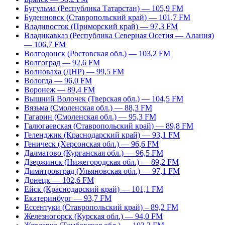
Бугульма (Республика Татарстан) — 105,9 FM
Буденновск (Ставропольский край) — 101,7 FM
Владивосток (Приморский край) — 97,3 FM
Владикавказ (Республика Северная Осетия — Алания)
— 106,7 FM
Волгодонск (Ростовская обл.) — 103,2 FM
Волгоград — 92,6 FM
Волноваха (ДНР) — 99,5 FM
Вологда — 96,0 FM
Воронеж — 89,4 FM
Вышний Волочек (Тверская обл.) — 104,5 FM
Вязьма (Смоленская обл.) — 88,3 FM
Гагарин (Смоленская обл.) — 95,3 FM
Галюгаевская (Ставропольский край) — 89,8 FM
Геленджик (Краснодарский край) — 93,1 FM
Геническ (Херсонская обл.) — 96,6 FM
Далматово (Курганская обл.) — 96,5 FM
Дзержинск (Нижегородская обл.) — 89,2 FM
Димитровград (Ульяновская обл.) — 97,1 FM
Донецк — 102,6 FM
Ейск (Краснодарский край) — 101,1 FM
Екатеринбург — 93,7 FM
Ессентуки (Ставропольский край) – 89,2 FM
Железногорск (Курская обл.) — 94,0 FM