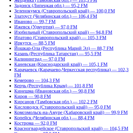
Жердевка (Тамбовская обл.) — 103,3 FM
Задонск (Липецкая обл.) — 95,2 FM
Зеленокумск (Ставропольский край) — 100,0 FM
Златоуст (Челябинская обл.) — 106,4 FM
Иваново — 99,7 FM
Ижевск (Удмуртия) — 97,0 FM
Изобильный (Ставропольский край) — 94,8 FM
Ипатово (Ставропольский край) — 105,3 FM
Иркутск — 88,5 FM
Йошкар-Ола (Республика Марий Эл) — 88,7 FM
Казань (Республика Татарстан) — 95,5 FM
Калининград — 97,0 FM
Каневская (Краснодарский край) — 105,1 FM
Карачаевск (Карачаево-Черкесская республика) — 102,3
FM
Кемерово — 104,3 FM
Керчь (Республика Крым) — 101,8 FM
Кинешма (Ивановская обл.) — 90,8 FM
Киров — 90,8 FM
Кирсанов (Тамбовская обл.) — 102,2 FM
Кисловодск (Ставропольский край) — 95,0 FM
Комсомольск-на-Амуре (Хабаровский край) — 99,9 FM
Копейск (Челябинская обл.) — 88,4 FM
Кострома — 92,0 FM
Красногвардейское (Ставропольский край) — 104,5 FM