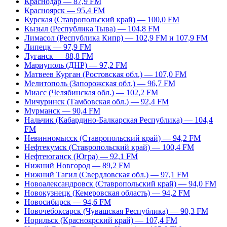
Краснодар — 87,9 FM
Красноярск — 95,4 FM
Курская (Ставропольский край) — 100,0 FM
Кызыл (Республика Тыва) — 104,8 FM
Лимасол (Республика Кипр) — 102,9 FM и 107,9 FM
Липецк — 97,9 FM
Луганск — 88,8 FM
Мариуполь (ДНР) — 97,2 FM
Матвеев Курган (Ростовская обл.) — 107,0 FM
Мелитополь (Запорожская обл.) — 96,7 FM
Миасс (Челябинская обл.) — 102,2 FM
Мичуринск (Тамбовская обл.) — 92,4 FM
Мурманск — 90,4 FM
Нальчик (Кабардино-Балкарская Республика) — 104,4
FM
Невинномысск (Ставропольский край) — 94,2 FM
Нефтекумск (Ставропольский край) — 100,4 FM
Нефтеюганск (Югра) — 92,1 FM
Нижний Новгород — 89,2 FM
Нижний Тагил (Свердловская обл.) — 97,1 FM
Новоалександровск (Ставропольский край) — 94,0 FM
Новокузнецк (Кемеровская область) — 94,2 FM
Новосибирск — 94,6 FM
Новочебоксарск (Чувашская Республика) — 90,3 FM
Норильск (Красноярский край) — 107,4 FM