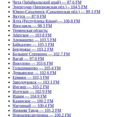
Чита (Забайкальский край) — 87,6 FM
Энергодар (Запорожская обл.) – 104,5 FM
Южно-Сахалинск (Сахалинская обл.) — 89,3 FM
Якутск — 87,9 FM
Ялта (Республика Крым) — 106,8 FM
Ярославль — 98,3 FM
Тюменская область:
Абатское — 103,8 FM
Аромашево — 103,5 FM
Байкалово — 105,5 FM
Бердюжье — 103,2 FM
Большое Сорокино — 102,7 FM
Вагай — 97,0 FM
Викулово — 103,6 FM
Голышманово — 105,4 FM
Демьянское — 102,6 FM
Ермаки — 103,3 FM
Заводоуковск — 103,3 FM
Ингаир — 103,2 FM
Исетское — 102,9 FM
Ишим — 104,9 FM
Казанское — 100,2 FM
Нагорный — 100,4 FM
Нижняя Тавда — 101,2 FM
Новоалександровка — 100,2 FM