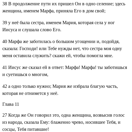
38
В продолжение пути их пришел Он в одно селение; здесь
женщина, именем Марфа, приняла Его в дом свой;
39
у неё была сестра, именем Мария, которая села у ног
Иисуса и слушала слово Его.
40
Марфа же заботилась о большом угощении и, подойдя,
сказала: Господи! или Тебе нужды нет, что сестра моя одну
меня оставила служить? скажи ей, чтобы помогла мне.
41
Иисус же сказал ей в ответ: Марфа! Марфа! ты заботишься
и суетишься о многом,
42
а одно только нужно; Мария же избрала благую часть,
которая не отнимется у неё.
Глава 11
27
Когда же Он говорил это, одна женщина, возвысив голос
из народа, сказала Ему: блаженно чрево, носившее Тебя, и
сосцы, Тебя питавшие!