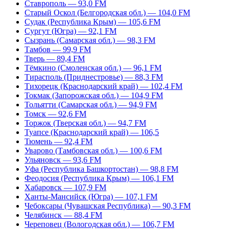
Ставрополь — 93,0 FM
Старый Оскол (Белгородская обл.) — 104,0 FM
Судак (Республика Крым) — 105,6 FM
Сургут (Югра) — 92,1 FM
Сызрань (Самарская обл.) — 98,3 FM
Тамбов — 99,9 FM
Тверь — 89,4 FM
Тёмкино (Смоленская обл.) — 96,1 FM
Тирасполь (Приднестровье) — 88,3 FM
Тихорецк (Краснодарский край) — 102,4 FM
Токмак (Запорожская обл.) — 104,9 FM
Тольятти (Самарская обл.) — 94,9 FM
Томск — 92,6 FM
Торжок (Тверская обл.) — 94,7 FM
Туапсе (Краснодарский край) — 106,5
Тюмень — 92,4 FM
Уварово (Тамбовская обл.) — 100,6 FM
Ульяновск — 93,6 FM
Уфа (Республика Башкортостан) — 98,8 FM
Феодосия (Республика Крым) — 106,1 FM
Хабаровск — 107,9 FM
Ханты-Мансийск (Югра) — 107,1 FM
Чебоксары (Чувашская Республика) — 90,3 FM
Челябинск — 88,4 FM
Череповец (Вологодская обл.) — 106,7 FM