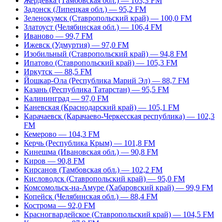
Жердевка (Тамбовская обл.) — 103,3 FM
Задонск (Липецкая обл.) — 95,2 FM
Зеленокумск (Ставропольский край) — 100,0 FM
Златоуст (Челябинская обл.) — 106,4 FM
Иваново — 99,7 FM
Ижевск (Удмуртия) — 97,0 FM
Изобильный (Ставропольский край) — 94,8 FM
Ипатово (Ставропольский край) — 105,3 FM
Иркутск — 88,5 FM
Йошкар-Ола (Республика Марий Эл) — 88,7 FM
Казань (Республика Татарстан) — 95,5 FM
Калининград — 97,0 FM
Каневская (Краснодарский край) — 105,1 FM
Карачаевск (Карачаево-Черкесская республика) — 102,3
FM
Кемерово — 104,3 FM
Керчь (Республика Крым) — 101,8 FM
Кинешма (Ивановская обл.) — 90,8 FM
Киров — 90,8 FM
Кирсанов (Тамбовская обл.) — 102,2 FM
Кисловодск (Ставропольский край) — 95,0 FM
Комсомольск-на-Амуре (Хабаровский край) — 99,9 FM
Копейск (Челябинская обл.) — 88,4 FM
Кострома — 92,0 FM
Красногвардейское (Ставропольский край) — 104,5 FM