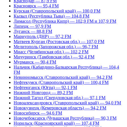
Краснодар — 87,9 FM
Красноярск — 95,4 FM
Курская (Ставропольский край) — 100,0 FM
Кызыл (Республика Тыва) — 104,8 FM
Лимасол (Республика Кипр) — 102,9 FM и 107,9 FM
Липецк — 97,9 FM
Луганск — 88,8 FM
Мариуполь (ДНР) — 97,2 FM
Матвеев Курган (Ростовская обл.) — 107,0 FM
Мелитополь (Запорожская обл.) — 96,7 FM
Миасс (Челябинская обл.) — 102,2 FM
Мичуринск (Тамбовская обл.) — 92,4 FM
Мурманск — 90,4 FM
Нальчик (Кабардино-Балкарская Республика) — 104,4
FM
Невинномысск (Ставропольский край) — 94,2 FM
Нефтекумск (Ставропольский край) — 100,4 FM
Нефтеюганск (Югра) — 92,1 FM
Нижний Новгород — 89,2 FM
Нижний Тагил (Свердловская обл.) — 97,1 FM
Новоалександровск (Ставропольский край) — 94,0 FM
Новокузнецк (Кемеровская область) — 94,2 FM
Новосибирск — 94,6 FM
Новочебоксарск (Чувашская Республика) — 90,3 FM
Норильск (Красноярский край) — 107,4 FM