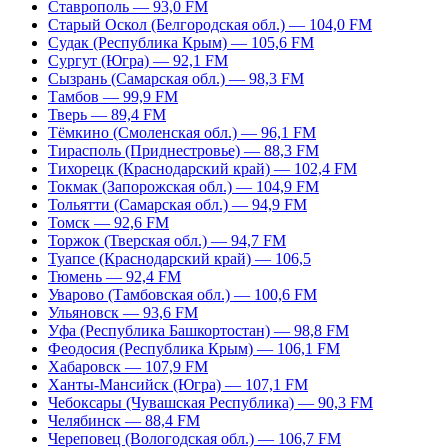
Ставрополь — 93,0 FM
Старый Оскол (Белгородская обл.) — 104,0 FM
Судак (Республика Крым) — 105,6 FM
Сургут (Югра) — 92,1 FM
Сызрань (Самарская обл.) — 98,3 FM
Тамбов — 99,9 FM
Тверь — 89,4 FM
Тёмкино (Смоленская обл.) — 96,1 FM
Тирасполь (Приднестровье) — 88,3 FM
Тихорецк (Краснодарский край) — 102,4 FM
Токмак (Запорожская обл.) — 104,9 FM
Тольятти (Самарская обл.) — 94,9 FM
Томск — 92,6 FM
Торжок (Тверская обл.) — 94,7 FM
Туапсе (Краснодарский край) — 106,5
Тюмень — 92,4 FM
Уварово (Тамбовская обл.) — 100,6 FM
Ульяновск — 93,6 FM
Уфа (Республика Башкортостан) — 98,8 FM
Феодосия (Республика Крым) — 106,1 FM
Хабаровск — 107,9 FM
Ханты-Мансийск (Югра) — 107,1 FM
Чебоксары (Чувашская Республика) — 90,3 FM
Челябинск — 88,4 FM
Череповец (Вологодская обл.) — 106,7 FM