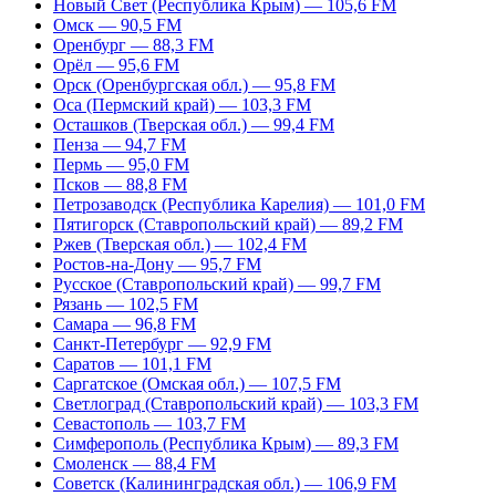
Новый Свет (Республика Крым) — 105,6 FM
Омск — 90,5 FM
Оренбург — 88,3 FM
Орёл — 95,6 FM
Орск (Оренбургская обл.) — 95,8 FM
Оса (Пермский край) — 103,3 FM
Осташков (Тверская обл.) — 99,4 FM
Пенза — 94,7 FM
Пермь — 95,0 FM
Псков — 88,8 FM
Петрозаводск (Республика Карелия) — 101,0 FM
Пятигорск (Ставропольский край) — 89,2 FM
Ржев (Тверская обл.) — 102,4 FM
Ростов-на-Дону — 95,7 FM
Русское (Ставропольский край) — 99,7 FM
Рязань — 102,5 FM
Самара — 96,8 FM
Санкт-Петербург — 92,9 FM
Саратов — 101,1 FM
Саргатское (Омская обл.) — 107,5 FM
Светлоград (Ставропольский край) — 103,3 FM
Севастополь — 103,7 FM
Симферополь (Республика Крым) — 89,3 FM
Смоленск — 88,4 FM
Советск (Калининградская обл.) — 106,9 FM