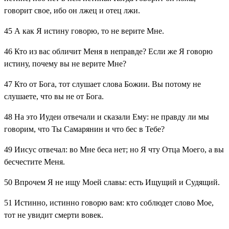
говорит свое, ибо он лжец и отец лжи.
45
А как Я истину говорю, то не верите Мне.
46
Кто из вас обличит Меня в неправде? Если же Я говорю
истину, почему вы не верите Мне?
47
Кто от Бога, тот слушает слова Божии. Вы потому не
слушаете, что вы не от Бога.
48
На это Иудеи отвечали и сказали Ему: не правду ли мы
говорим, что Ты Самарянин и что бес в Тебе?
49
Иисус отвечал: во Мне беса нет; но Я чту Отца Моего, а вы
бесчестите Меня.
50
Впрочем Я не ищу Моей славы: есть Ищущий и Судящий.
51
Истинно, истинно говорю вам: кто соблюдет слово Мое,
тот не увидит смерти вовек.