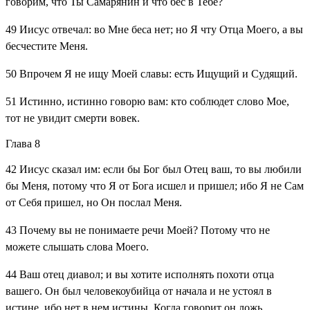
говорим, что Ты Самарянин и что бес в Тебе?
49
Иисус отвечал: во Мне беса нет; но Я чту Отца Моего, а вы
бесчестите Меня.
50
Впрочем Я не ищу Моей славы: есть Ищущий и Судящий.
51
Истинно, истинно говорю вам: кто соблюдет слово Мое,
тот не увидит смерти вовек.
Глава 8
42
Иисус сказал им: если бы Бог был Отец ваш, то вы любили
бы Меня, потому что Я от Бога исшел и пришел; ибо Я не Сам
от Себя пришел, но Он послал Меня.
43
Почему вы не понимаете речи Моей? Потому что не
можете слышать слова Моего.
44
Ваш отец диавол; и вы хотите исполнять похоти отца
вашего. Он был человекоубийца от начала и не устоял в
истине, ибо нет в нем истины. Когда говорит он ложь,