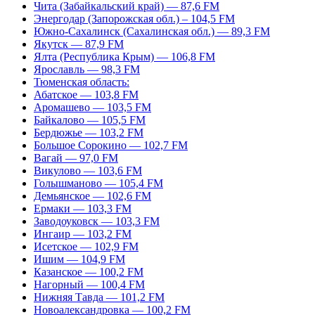
Чита (Забайкальский край) — 87,6 FM
Энергодар (Запорожская обл.) – 104,5 FM
Южно-Сахалинск (Сахалинская обл.) — 89,3 FM
Якутск — 87,9 FM
Ялта (Республика Крым) — 106,8 FM
Ярославль — 98,3 FM
Тюменская область:
Абатское — 103,8 FM
Аромашево — 103,5 FM
Байкалово — 105,5 FM
Бердюжье — 103,2 FM
Большое Сорокино — 102,7 FM
Вагай — 97,0 FM
Викулово — 103,6 FM
Голышманово — 105,4 FM
Демьянское — 102,6 FM
Ермаки — 103,3 FM
Заводоуковск — 103,3 FM
Ингаир — 103,2 FM
Исетское — 102,9 FM
Ишим — 104,9 FM
Казанское — 100,2 FM
Нагорный — 100,4 FM
Нижняя Тавда — 101,2 FM
Новоалександровка — 100,2 FM