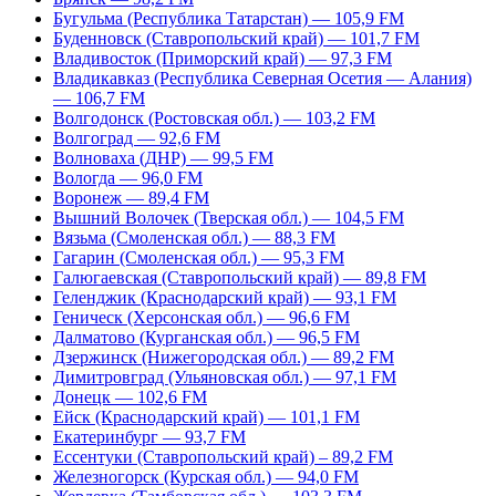
Бугульма (Республика Татарстан) — 105,9 FM
Буденновск (Ставропольский край) — 101,7 FM
Владивосток (Приморский край) — 97,3 FM
Владикавказ (Республика Северная Осетия — Алания)
— 106,7 FM
Волгодонск (Ростовская обл.) — 103,2 FM
Волгоград — 92,6 FM
Волноваха (ДНР) — 99,5 FM
Вологда — 96,0 FM
Воронеж — 89,4 FM
Вышний Волочек (Тверская обл.) — 104,5 FM
Вязьма (Смоленская обл.) — 88,3 FM
Гагарин (Смоленская обл.) — 95,3 FM
Галюгаевская (Ставропольский край) — 89,8 FM
Геленджик (Краснодарский край) — 93,1 FM
Геническ (Херсонская обл.) — 96,6 FM
Далматово (Курганская обл.) — 96,5 FM
Дзержинск (Нижегородская обл.) — 89,2 FM
Димитровград (Ульяновская обл.) — 97,1 FM
Донецк — 102,6 FM
Ейск (Краснодарский край) — 101,1 FM
Екатеринбург — 93,7 FM
Ессентуки (Ставропольский край) – 89,2 FM
Железногорск (Курская обл.) — 94,0 FM