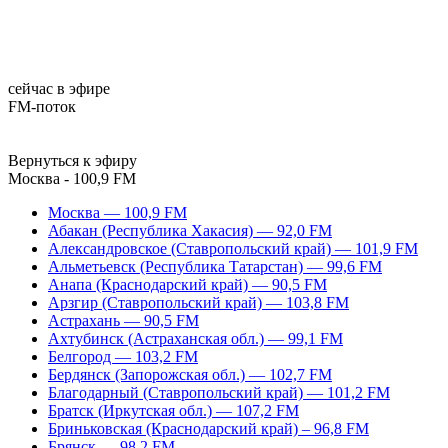
сейчас в эфире
FM-поток
Вернуться к эфиру
Москва - 100,9 FM
Москва — 100,9 FM
Абакан (Республика Хакасия) — 92,0 FM
Александровское (Ставропольский край) — 101,9 FM
Альметьевск (Республика Татарстан) — 99,6 FM
Анапа (Краснодарский край) — 90,5 FM
Арзгир (Ставропольский край) — 103,8 FM
Астрахань — 90,5 FM
Ахтубинск (Астраханская обл.) — 99,1 FM
Белгород — 103,2 FM
Бердянск (Запорожская обл.) — 102,7 FM
Благодарный (Ставропольский край) — 101,2 FM
Братск (Иркутская обл.) — 107,2 FM
Бриньковская (Краснодарский край) – 96,8 FM
Брянск — 98,2 FM