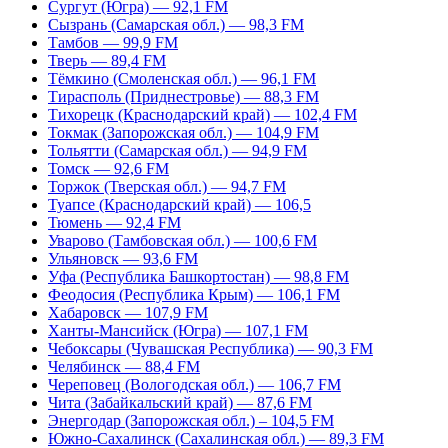
Сургут (Югра) — 92,1 FM
Сызрань (Самарская обл.) — 98,3 FM
Тамбов — 99,9 FM
Тверь — 89,4 FM
Тёмкино (Смоленская обл.) — 96,1 FM
Тирасполь (Приднестровье) — 88,3 FM
Тихорецк (Краснодарский край) — 102,4 FM
Токмак (Запорожская обл.) — 104,9 FM
Тольятти (Самарская обл.) — 94,9 FM
Томск — 92,6 FM
Торжок (Тверская обл.) — 94,7 FM
Туапсе (Краснодарский край) — 106,5
Тюмень — 92,4 FM
Уварово (Тамбовская обл.) — 100,6 FM
Ульяновск — 93,6 FM
Уфа (Республика Башкортостан) — 98,8 FM
Феодосия (Республика Крым) — 106,1 FM
Хабаровск — 107,9 FM
Ханты-Мансийск (Югра) — 107,1 FM
Чебоксары (Чувашская Республика) — 90,3 FM
Челябинск — 88,4 FM
Череповец (Вологодская обл.) — 106,7 FM
Чита (Забайкальский край) — 87,6 FM
Энергодар (Запорожская обл.) – 104,5 FM
Южно-Сахалинск (Сахалинская обл.) — 89,3 FM