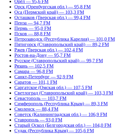
Орёл — 95,6 FM
Орск (Оренбургская обл.) — 95,8 FM
Оса (Пермский край) — 103,3 FM
Осташков (Тверская обл.) — 99,4 FM
Пенза — 94,7 FM
Пермь — 95,0 FM
Псков — 88,8 FM
Петрозаводск (Республика Карелия) — 101,0 FM
Пятигорск (Ставропольский край) — 89,2 FM
Ржев (Тверская обл.) — 102,4 FM
Ростов-на-Дону — 95,7 FM
Русское (Ставропольский край) — 99,7 FM
Рязань — 102,5 FM
Самара — 96,8 FM
Санкт-Петербург — 92,9 FM
Саратов — 101,1 FM
Саргатское (Омская обл.) — 107,5 FM
Светлоград (Ставропольский край) — 103,3 FM
Севастополь — 103,7 FM
Симферополь (Республика Крым) — 89,3 FM
Смоленск — 88,4 FM
Советск (Калининградская обл.) — 106,9 FM
Ставрополь — 93,0 FM
Старый Оскол (Белгородская обл.) — 104,0 FM
Судак (Республика Крым) — 105,6 FM