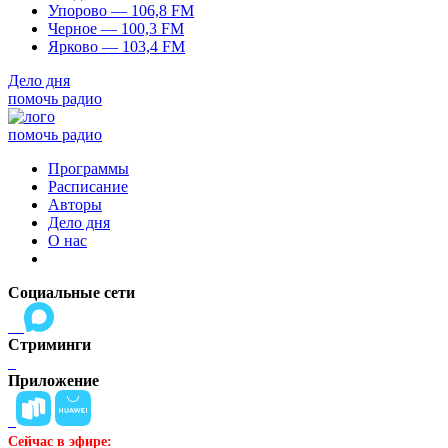
Упорово — 106,8 FM
Черное — 100,3 FM
Ярково — 103,4 FM
Дело дня
помочь радио
помочь радио
Программы
Расписание
Авторы
Дело дня
О нас
Социальные сети
Стриминги
Приложение
Сейчас в эфире: