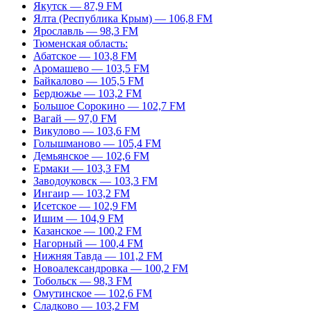
Якутск — 87,9 FM
Ялта (Республика Крым) — 106,8 FM
Ярославль — 98,3 FM
Тюменская область:
Абатское — 103,8 FM
Аромашево — 103,5 FM
Байкалово — 105,5 FM
Бердюжье — 103,2 FM
Большое Сорокино — 102,7 FM
Вагай — 97,0 FM
Викулово — 103,6 FM
Голышманово — 105,4 FM
Демьянское — 102,6 FM
Ермаки — 103,3 FM
Заводоуковск — 103,3 FM
Ингаир — 103,2 FM
Исетское — 102,9 FM
Ишим — 104,9 FM
Казанское — 100,2 FM
Нагорный — 100,4 FM
Нижняя Тавда — 101,2 FM
Новоалександровка — 100,2 FM
Тобольск — 98,3 FM
Омутинское — 102,6 FM
Сладково — 103,2 FM