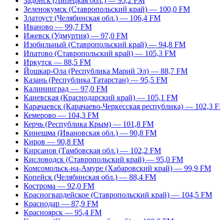
Задонск (Липецкая обл.) — 95,2 FM
Зеленокумск (Ставропольский край) — 100,0 FM
Златоуст (Челябинская обл.) — 106,4 FM
Иваново — 99,7 FM
Ижевск (Удмуртия) — 97,0 FM
Изобильный (Ставропольский край) — 94,8 FM
Ипатово (Ставропольский край) — 105,3 FM
Иркутск — 88,5 FM
Йошкар-Ола (Республика Марий Эл) — 88,7 FM
Казань (Республика Татарстан) — 95,5 FM
Калининград — 97,0 FM
Каневская (Краснодарский край) — 105,1 FM
Карачаевск (Карачаево-Черкесская республика) — 102,3 
Кемерово — 104,3 FM
Керчь (Республика Крым) — 101,8 FM
Кинешма (Ивановская обл.) — 90,8 FM
Киров — 90,8 FM
Кирсанов (Тамбовская обл.) — 102,2 FM
Кисловодск (Ставропольский край) — 95,0 FM
Комсомольск-на-Амуре (Хабаровский край) — 99,9 FM
Копейск (Челябинская обл.) — 88,4 FM
Кострома — 92,0 FM
Красногвардейское (Ставропольский край) — 104,5 FM
Краснодар — 87,9 FM
Красноярск — 95,4 FM