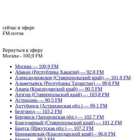
сейчас в эфире
FM-поток
Вернуться к эфиру
Москва - 100,9 FM
Москва — 100,9 FM
Абакан (Республика Хакасия) — 92,0 FM
Александровское (Ставропольский край) — 101,9 FM
Альметьевск (Республика Татарстан) — 99,6 FM
Анапа (Краснодарский край) — 90,5 FM
Арзгир (Ставропольский край) — 103,8 FM
Астрахань — 90,5 FM
Ахтубинск (Астраханская обл.) — 99,1 FM
Белгород — 103,2 FM
Бердянск (Запорожская обл.) — 102,7 FM
Благодарный (Ставропольский край) — 101,2 FM
Братск (Иркутская обл.) — 107,2 FM
Бриньковская (Краснодарский край) – 96,8 FM
Брянск — 98,2 FM