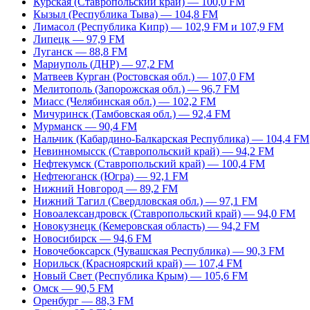
Курская (Ставропольский край) — 100,0 FM
Кызыл (Республика Тыва) — 104,8 FM
Лимасол (Республика Кипр) — 102,9 FM и 107,9 FM
Липецк — 97,9 FM
Луганск — 88,8 FM
Мариуполь (ДНР) — 97,2 FM
Матвеев Курган (Ростовская обл.) — 107,0 FM
Мелитополь (Запорожская обл.) — 96,7 FM
Миасс (Челябинская обл.) — 102,2 FM
Мичуринск (Тамбовская обл.) — 92,4 FM
Мурманск — 90,4 FM
Нальчик (Кабардино-Балкарская Республика) — 104,4 FM
Невинномысск (Ставропольский край) — 94,2 FM
Нефтекумск (Ставропольский край) — 100,4 FM
Нефтеюганск (Югра) — 92,1 FM
Нижний Новгород — 89,2 FM
Нижний Тагил (Свердловская обл.) — 97,1 FM
Новоалександровск (Ставропольский край) — 94,0 FM
Новокузнецк (Кемеровская область) — 94,2 FM
Новосибирск — 94,6 FM
Новочебоксарск (Чувашская Республика) — 90,3 FM
Норильск (Красноярский край) — 107,4 FM
Новый Свет (Республика Крым) — 105,6 FM
Омск — 90,5 FM
Оренбург — 88,3 FM