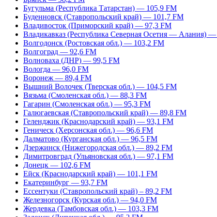
Бугульма (Республика Татарстан) — 105,9 FM
Буденновск (Ставропольский край) — 101,7 FM
Владивосток (Приморский край) — 97,3 FM
Владикавказ (Республика Северная Осетия — Алания) —
Волгодонск (Ростовская обл.) — 103,2 FM
Волгоград — 92,6 FM
Волноваха (ДНР) — 99,5 FM
Вологда — 96,0 FM
Воронеж — 89,4 FM
Вышний Волочек (Тверская обл.) — 104,5 FM
Вязьма (Смоленская обл.) — 88,3 FM
Гагарин (Смоленская обл.) — 95,3 FM
Галюгаевская (Ставропольский край) — 89,8 FM
Геленджик (Краснодарский край) — 93,1 FM
Геническ (Херсонская обл.) — 96,6 FM
Далматово (Курганская обл.) — 96,5 FM
Дзержинск (Нижегородская обл.) — 89,2 FM
Димитровград (Ульяновская обл.) — 97,1 FM
Донецк — 102,6 FM
Ейск (Краснодарский край) — 101,1 FM
Екатеринбург — 93,7 FM
Ессентуки (Ставропольский край) – 89,2 FM
Железногорск (Курская обл.) — 94,0 FM
Жердевка (Тамбовская обл.) — 103,3 FM