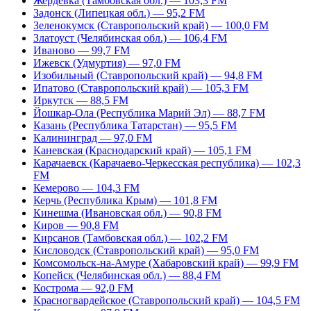
Жердевка (Тамбовская обл.) — 103,3 FM
Задонск (Липецкая обл.) — 95,2 FM
Зеленокумск (Ставропольский край) — 100,0 FM
Златоуст (Челябинская обл.) — 106,4 FM
Иваново — 99,7 FM
Ижевск (Удмуртия) — 97,0 FM
Изобильный (Ставропольский край) — 94,8 FM
Ипатово (Ставропольский край) — 105,3 FM
Иркутск — 88,5 FM
Йошкар-Ола (Республика Марий Эл) — 88,7 FM
Казань (Республика Татарстан) — 95,5 FM
Калининград — 97,0 FM
Каневская (Краснодарский край) — 105,1 FM
Карачаевск (Карачаево-Черкесская республика) — 102,3
FM
Кемерово — 104,3 FM
Керчь (Республика Крым) — 101,8 FM
Кинешма (Ивановская обл.) — 90,8 FM
Киров — 90,8 FM
Кирсанов (Тамбовская обл.) — 102,2 FM
Кисловодск (Ставропольский край) — 95,0 FM
Комсомольск-на-Амуре (Хабаровский край) — 99,9 FM
Копейск (Челябинская обл.) — 88,4 FM
Кострома — 92,0 FM
Красногвардейское (Ставропольский край) — 104,5 FM