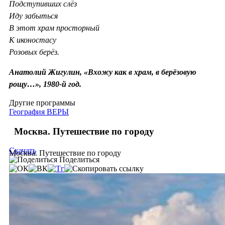
Подступивших слёз
Иду забыться
В этот храм просторный
К иконостасу
Розовых берёз.
Анатолий Жигулин, «Вхожу как в храм, в берёзовую
рощу…», 1980-й год.
Другие программы
География ВЕРЫ
Москва. Путешествие по городу
Скачать
Москва. Путешествие по городу
Поделиться