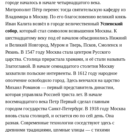
городе началось в начале четырнадцатого века.
Митрополит Пётр перенес тогда святительскую кафедру из
Владимира в Москву. По его благословению великий князь
Иван Калита возвёл в городе величественный
Успенский
собор
, который стал символом возвышения Москвы. К
шестнадцатому веку под её началом объединились Нижний
и Великий Новгород, Муром и Тверь, Псков, Смоленск и
Рязань. В 1547 году Москва стала центром Русского
царства. Столица прирастала храмами, и её стали называть
Златоглавой. В начале семнадцатого столетия Москву
захватили польские интервенты. В 1612 году народное
ополчение освободило город. Здесь венчался на царство
Михаил Романов — первый представитель династии,
которая управляла Россией триста лет. В начале
восемнадцатого века Петр Первый сделал главным
городом государства Санкт-Петербург. В 1918 году Москва
вновь стала столицей, и остается ею по сей день. Она
разная. Современные технологии соседствуют здесь с
древними традициями, шумные улицы — с тихими