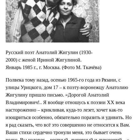
Русский поэт Анатолий Жигулин (1930-
2000) с женой Ириной Жигулиной.
Январь 1985 г., г. Москва. (Фото М. Ткачёва)
Полвека тому назад, осенью 1965-го года из Рязани, с
улицы Урицкого, дом 17 – к поэту-воронежцу Анатолию
Жигулину пришло письмо. «Дорогой Анатолий
Владимирович!.. Я вообще отношусь к поэзии XX века
настороженно – крикливая, куда-то лезет, хочет как-то
изощриться особенно, обязательно поразить и удивить. Но
я рад сказать, что всё это совершенно не относится к Вам.
Ваши стихи сердечно тронули меня, это бывает очень
редко. Вы человек – честный, душевный и думающий…»