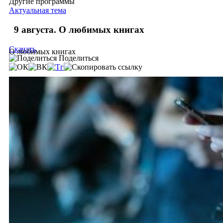
Другие программы
Актуальная тема
9 августа. О любимых книгах
Скачать
О любимых книгах
Поделиться