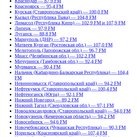
Краснодар — 87,9 FM
Красноярск — 95,4 FM
Курская (Ставропольский край) — 100,0 FM
Кызыл (Республика Тыва) — 104,8 FM
Лимасол (Республика Кипр) — 102,9 FM и 107,9 FM
Липецк — 97,9 FM
Луганск — 88,8 FM
Мариуполь (ДНР) — 97,2 FM
Матвеев Курган (Ростовская обл.) — 107,0 FM
Мелитополь (Запорожская обл.) — 96,7 FM
Миасс (Челябинская обл.) — 102,2 FM
Мичуринск (Тамбовская обл.) — 92,4 FM
Мурманск — 90,4 FM
Нальчик (Кабардино-Балкарская Республика) — 104,4
FM
Невинномысск (Ставропольский край) — 94,2 FM
Нефтекумск (Ставропольский край) — 100,4 FM
Нефтеюганск (Югра) — 92,1 FM
Нижний Новгород — 89,2 FM
Нижний Тагил (Свердловская обл.) — 97,1 FM
Новоалександровск (Ставропольский край) — 94,0 FM
Новокузнецк (Кемеровская область) — 94,2 FM
Новосибирск — 94,6 FM
Новочебоксарск (Чувашская Республика) — 90,3 FM
Норильск (Красноярский край) — 107,4 FM