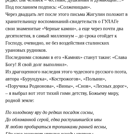
Под посланием подпись: «Солженицын».
Через двадцать лет после этого письма Жигулин положит в
хранительницу воспоминаний-свидетельств о ГУЛАГе
свои знаменитые «Черные камни», а еще через почти два
десятилетия, в самый миллениум – до срока отойдет к
Господу, очевидно, не без воздействия сталинских
урановых рудников.
Последними словами в его «Камнях» станут такие: «Слава
Богу! Я свой долг выполнил».
Из драгоценного наследия этого чудесного русского поэта,
автора «Бурундука», «Кострожогов», «Полыни»,
«Поручика Родионова», «Вины», «Снов», «Лесных дорог»,
– я выбрал вот этот тихий гимн детству, Божьему миру,
родной земле:
По холодному яру до редких посадок сосны,
До обломанной серой, едва распушившейся ивы
Я люблю пробираться тропинками ранней весны,
Где уже зеленеют упругие всходы крапивы.