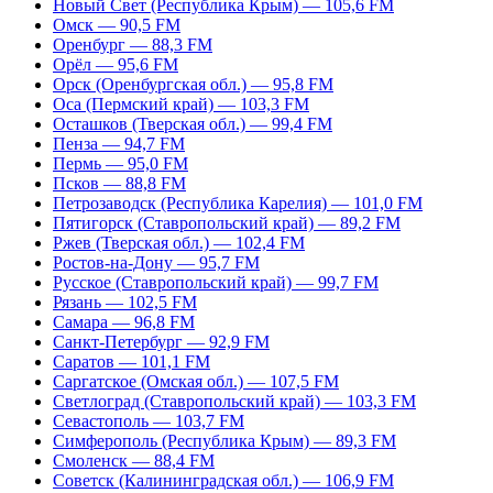
Новый Свет (Республика Крым) — 105,6 FM
Омск — 90,5 FM
Оренбург — 88,3 FM
Орёл — 95,6 FM
Орск (Оренбургская обл.) — 95,8 FM
Оса (Пермский край) — 103,3 FM
Осташков (Тверская обл.) — 99,4 FM
Пенза — 94,7 FM
Пермь — 95,0 FM
Псков — 88,8 FM
Петрозаводск (Республика Карелия) — 101,0 FM
Пятигорск (Ставропольский край) — 89,2 FM
Ржев (Тверская обл.) — 102,4 FM
Ростов-на-Дону — 95,7 FM
Русское (Ставропольский край) — 99,7 FM
Рязань — 102,5 FM
Самара — 96,8 FM
Санкт-Петербург — 92,9 FM
Саратов — 101,1 FM
Саргатское (Омская обл.) — 107,5 FM
Светлоград (Ставропольский край) — 103,3 FM
Севастополь — 103,7 FM
Симферополь (Республика Крым) — 89,3 FM
Смоленск — 88,4 FM
Советск (Калининградская обл.) — 106,9 FM