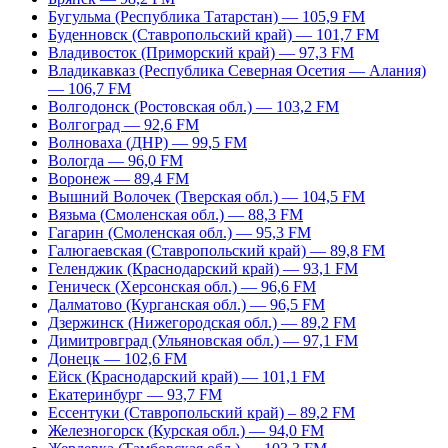
Бугульма (Республика Татарстан) — 105,9 FM
Буденновск (Ставропольский край) — 101,7 FM
Владивосток (Приморский край) — 97,3 FM
Владикавказ (Республика Северная Осетия — Алания)
— 106,7 FM
Волгодонск (Ростовская обл.) — 103,2 FM
Волгоград — 92,6 FM
Волноваха (ДНР) — 99,5 FM
Вологда — 96,0 FM
Воронеж — 89,4 FM
Вышний Волочек (Тверская обл.) — 104,5 FM
Вязьма (Смоленская обл.) — 88,3 FM
Гагарин (Смоленская обл.) — 95,3 FM
Галюгаевская (Ставропольский край) — 89,8 FM
Геленджик (Краснодарский край) — 93,1 FM
Геническ (Херсонская обл.) — 96,6 FM
Далматово (Курганская обл.) — 96,5 FM
Дзержинск (Нижегородская обл.) — 89,2 FM
Димитровград (Ульяновская обл.) — 97,1 FM
Донецк — 102,6 FM
Ейск (Краснодарский край) — 101,1 FM
Екатеринбург — 93,7 FM
Ессентуки (Ставропольский край) – 89,2 FM
Железногорск (Курская обл.) — 94,0 FM