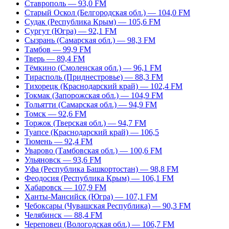
Ставрополь — 93,0 FM
Старый Оскол (Белгородская обл.) — 104,0 FM
Судак (Республика Крым) — 105,6 FM
Сургут (Югра) — 92,1 FM
Сызрань (Самарская обл.) — 98,3 FM
Тамбов — 99,9 FM
Тверь — 89,4 FM
Тёмкино (Смоленская обл.) — 96,1 FM
Тирасполь (Приднестровье) — 88,3 FM
Тихорецк (Краснодарский край) — 102,4 FM
Токмак (Запорожская обл.) — 104,9 FM
Тольятти (Самарская обл.) — 94,9 FM
Томск — 92,6 FM
Торжок (Тверская обл.) — 94,7 FM
Туапсе (Краснодарский край) — 106,5
Тюмень — 92,4 FM
Уварово (Тамбовская обл.) — 100,6 FM
Ульяновск — 93,6 FM
Уфа (Республика Башкортостан) — 98,8 FM
Феодосия (Республика Крым) — 106,1 FM
Хабаровск — 107,9 FM
Ханты-Мансийск (Югра) — 107,1 FM
Чебоксары (Чувашская Республика) — 90,3 FM
Челябинск — 88,4 FM
Череповец (Вологодская обл.) — 106,7 FM