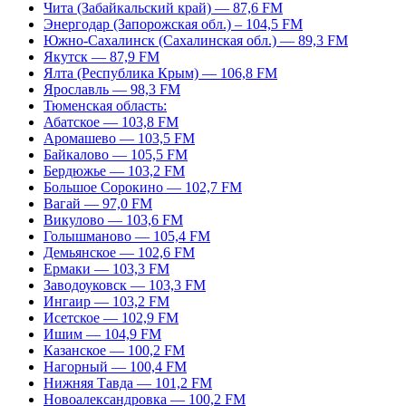
Чита (Забайкальский край) — 87,6 FM
Энергодар (Запорожская обл.) – 104,5 FM
Южно-Сахалинск (Сахалинская обл.) — 89,3 FM
Якутск — 87,9 FM
Ялта (Республика Крым) — 106,8 FM
Ярославль — 98,3 FM
Тюменская область:
Абатское — 103,8 FM
Аромашево — 103,5 FM
Байкалово — 105,5 FM
Бердюжье — 103,2 FM
Большое Сорокино — 102,7 FM
Вагай — 97,0 FM
Викулово — 103,6 FM
Голышманово — 105,4 FM
Демьянское — 102,6 FM
Ермаки — 103,3 FM
Заводоуковск — 103,3 FM
Ингаир — 103,2 FM
Исетское — 102,9 FM
Ишим — 104,9 FM
Казанское — 100,2 FM
Нагорный — 100,4 FM
Нижняя Тавда — 101,2 FM
Новоалександровка — 100,2 FM