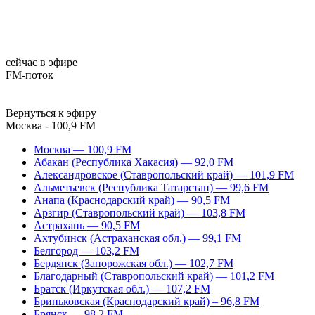
сейчас в эфире
FM-поток
Вернуться к эфиру
Москва - 100,9 FM
Москва — 100,9 FM
Абакан (Республика Хакасия) — 92,0 FM
Александровское (Ставропольский край) — 101,9 FM
Альметьевск (Республика Татарстан) — 99,6 FM
Анапа (Краснодарский край) — 90,5 FM
Арзгир (Ставропольский край) — 103,8 FM
Астрахань — 90,5 FM
Ахтубинск (Астраханская обл.) — 99,1 FM
Белгород — 103,2 FM
Бердянск (Запорожская обл.) — 102,7 FM
Благодарный (Ставропольский край) — 101,2 FM
Братск (Иркутская обл.) — 107,2 FM
Бриньковская (Краснодарский край) – 96,8 FM
Брянск — 98,2 FM