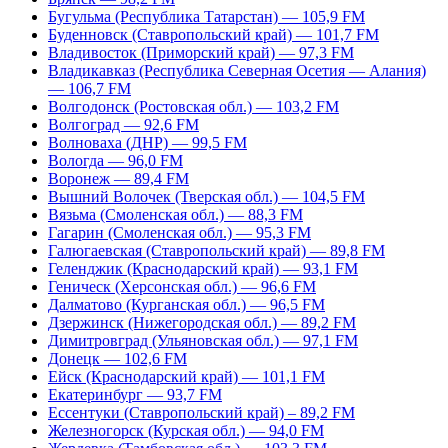
Бугульма (Республика Татарстан) — 105,9 FM
Буденновск (Ставропольский край) — 101,7 FM
Владивосток (Приморский край) — 97,3 FM
Владикавказ (Республика Северная Осетия — Алания)
— 106,7 FM
Волгодонск (Ростовская обл.) — 103,2 FM
Волгоград — 92,6 FM
Волноваха (ДНР) — 99,5 FM
Вологда — 96,0 FM
Воронеж — 89,4 FM
Вышний Волочек (Тверская обл.) — 104,5 FM
Вязьма (Смоленская обл.) — 88,3 FM
Гагарин (Смоленская обл.) — 95,3 FM
Галюгаевская (Ставропольский край) — 89,8 FM
Геленджик (Краснодарский край) — 93,1 FM
Геническ (Херсонская обл.) — 96,6 FM
Далматово (Курганская обл.) — 96,5 FM
Дзержинск (Нижегородская обл.) — 89,2 FM
Димитровград (Ульяновская обл.) — 97,1 FM
Донецк — 102,6 FM
Ейск (Краснодарский край) — 101,1 FM
Екатеринбург — 93,7 FM
Ессентуки (Ставропольский край) – 89,2 FM
Железногорск (Курская обл.) — 94,0 FM