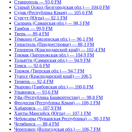
Ставрополь — 93,0 FM
Старый Оскол (Белгородская обл.) — 104,0 FM
Судак (Республика Крым) — 105,6 FM
Сургут (Югра) — 92,1 FM
Сызрань (Самарская обл.) — 98,3 FM
Тамбов — 99,9 FM
Тверь — 89,4 FM
Тёмкино (Смоленская обл.) — 96,1 FM
Тирасполь (Приднестровье) — 88,3 FM
Тихорецк (Краснодарский край) — 102,4 FM
Токмак (Запорожская обл.) — 104,9 FM
Тольятти (Самарская обл.) — 94,9 FM
Томск — 92,6 FM
Торжок (Тверская обл.) — 94,7 FM
Туапсе (Краснодарский край) — 106,5
Тюмень — 92,4 FM
Уварово (Тамбовская обл.) — 100,6 FM
Ульяновск — 93,6 FM
Уфа (Республика Башкортостан) — 98,8 FM
Феодосия (Республика Крым) — 106,1 FM
Хабаровск — 107,9 FM
Ханты-Мансийск (Югра) — 107,1 FM
Чебоксары (Чувашская Республика) — 90,3 FM
Челябинск — 88,4 FM
Череповец (Вологодская обл.) — 106,7 FM