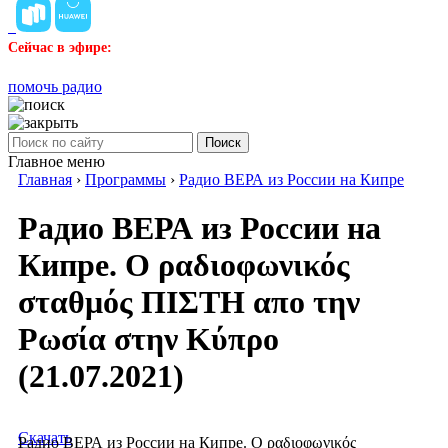
Сейчас в эфире:
помочь радио
Поиск
Главное меню
Главная
›
Программы
›
Радио ВЕРА из России на Кипре
Радио ВЕРА из России на
Кипре. Ο ραδιοφωνικός
σταθμός ΠΙΣΤΗ απο την
Ρωσία στην Κύπρο
(21.07.2021)
Скачать
Радио ВЕРА из России на Кипре. Ο ραδιοφωνικός