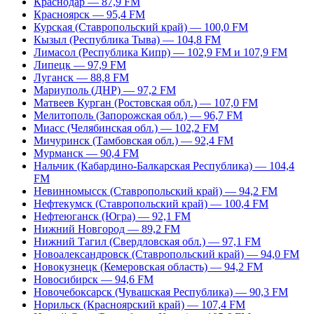
Краснодар — 87,9 FM
Красноярск — 95,4 FM
Курская (Ставропольский край) — 100,0 FM
Кызыл (Республика Тыва) — 104,8 FM
Лимасол (Республика Кипр) — 102,9 FM и 107,9 FM
Липецк — 97,9 FM
Луганск — 88,8 FM
Мариуполь (ДНР) — 97,2 FM
Матвеев Курган (Ростовская обл.) — 107,0 FM
Мелитополь (Запорожская обл.) — 96,7 FM
Миасс (Челябинская обл.) — 102,2 FM
Мичуринск (Тамбовская обл.) — 92,4 FM
Мурманск — 90,4 FM
Нальчик (Кабардино-Балкарская Республика) — 104,4
FM
Невинномысск (Ставропольский край) — 94,2 FM
Нефтекумск (Ставропольский край) — 100,4 FM
Нефтеюганск (Югра) — 92,1 FM
Нижний Новгород — 89,2 FM
Нижний Тагил (Свердловская обл.) — 97,1 FM
Новоалександровск (Ставропольский край) — 94,0 FM
Новокузнецк (Кемеровская область) — 94,2 FM
Новосибирск — 94,6 FM
Новочебоксарск (Чувашская Республика) — 90,3 FM
Норильск (Красноярский край) — 107,4 FM