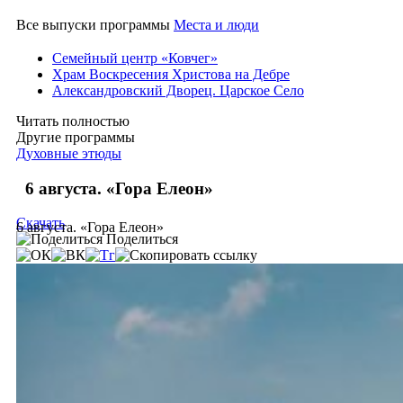
Все выпуски программы
Места и люди
Семейный центр «Ковчег»
Храм Воскресения Христова на Дебре
Александровский Дворец. Царское Село
Читать полностью
Другие программы
Духовные этюды
6 августа. «Гора Елеон»
Скачать
6 августа. «Гора Елеон»
Поделиться