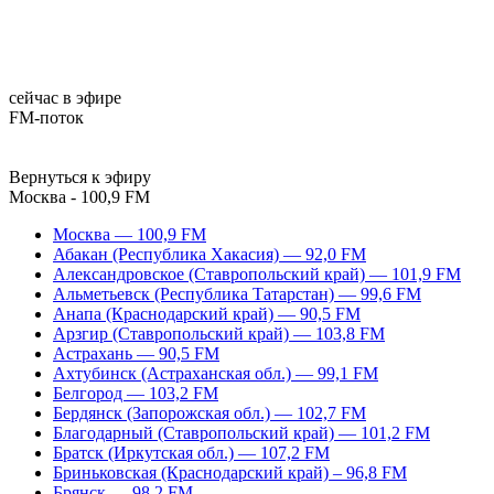
сейчас в эфире
FM-поток
Вернуться к эфиру
Москва - 100,9 FM
Москва — 100,9 FM
Абакан (Республика Хакасия) — 92,0 FM
Александровское (Ставропольский край) — 101,9 FM
Альметьевск (Республика Татарстан) — 99,6 FM
Анапа (Краснодарский край) — 90,5 FM
Арзгир (Ставропольский край) — 103,8 FM
Астрахань — 90,5 FM
Ахтубинск (Астраханская обл.) — 99,1 FM
Белгород — 103,2 FM
Бердянск (Запорожская обл.) — 102,7 FM
Благодарный (Ставропольский край) — 101,2 FM
Братск (Иркутская обл.) — 107,2 FM
Бриньковская (Краснодарский край) – 96,8 FM
Брянск — 98,2 FM