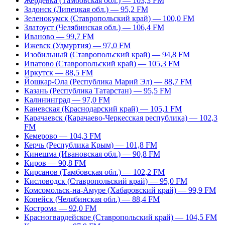
Жердевка (Тамбовская обл.) — 103,3 FM
Задонск (Липецкая обл.) — 95,2 FM
Зеленокумск (Ставропольский край) — 100,0 FM
Златоуст (Челябинская обл.) — 106,4 FM
Иваново — 99,7 FM
Ижевск (Удмуртия) — 97,0 FM
Изобильный (Ставропольский край) — 94,8 FM
Ипатово (Ставропольский край) — 105,3 FM
Иркутск — 88,5 FM
Йошкар-Ола (Республика Марий Эл) — 88,7 FM
Казань (Республика Татарстан) — 95,5 FM
Калининград — 97,0 FM
Каневская (Краснодарский край) — 105,1 FM
Карачаевск (Карачаево-Черкесская республика) — 102,3
FM
Кемерово — 104,3 FM
Керчь (Республика Крым) — 101,8 FM
Кинешма (Ивановская обл.) — 90,8 FM
Киров — 90,8 FM
Кирсанов (Тамбовская обл.) — 102,2 FM
Кисловодск (Ставропольский край) — 95,0 FM
Комсомольск-на-Амуре (Хабаровский край) — 99,9 FM
Копейск (Челябинская обл.) — 88,4 FM
Кострома — 92,0 FM
Красногвардейское (Ставропольский край) — 104,5 FM