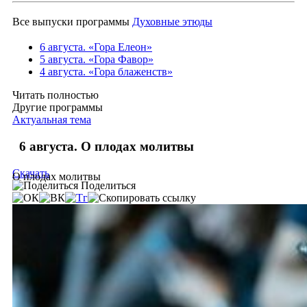
Все выпуски программы
Духовные этюды
6 августа. «Гора Елеон»
5 августа. «Гора Фавор»
4 августа. «Гора блаженств»
Читать полностью
Другие программы
Актуальная тема
6 августа. О плодах молитвы
Скачать
О плодах молитвы
Поделиться