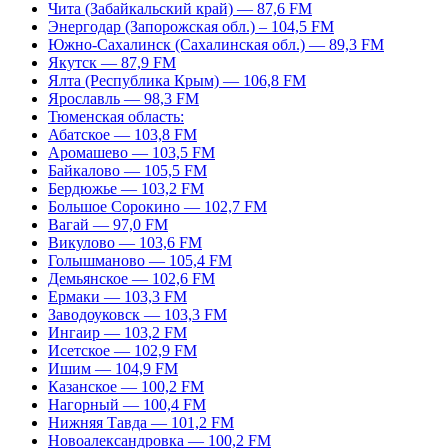
Чита (Забайкальский край) — 87,6 FM
Энергодар (Запорожская обл.) – 104,5 FM
Южно-Сахалинск (Сахалинская обл.) — 89,3 FM
Якутск — 87,9 FM
Ялта (Республика Крым) — 106,8 FM
Ярославль — 98,3 FM
Тюменская область:
Абатское — 103,8 FM
Аромашево — 103,5 FM
Байкалово — 105,5 FM
Бердюжье — 103,2 FM
Большое Сорокино — 102,7 FM
Вагай — 97,0 FM
Викулово — 103,6 FM
Голышманово — 105,4 FM
Демьянское — 102,6 FM
Ермаки — 103,3 FM
Заводоуковск — 103,3 FM
Ингаир — 103,2 FM
Исетское — 102,9 FM
Ишим — 104,9 FM
Казанское — 100,2 FM
Нагорный — 100,4 FM
Нижняя Тавда — 101,2 FM
Новоалександровка — 100,2 FM