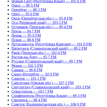
Новый Свет (Республика Крым) — 105,6 FM
Омск — 90,5 FM
Оренбург — 88,3 FM
Орёл — 95,6 FM
Орск (Оренбургская обл.) — 95,8 FM
Оса (Пермский край) — 103,3 FM
Осташков (Тверская обл.) — 99,4 FM
Пенза — 94,7 FM
Пермь — 95,0 FM
Псков — 88,8 FM
Петрозаводск (Республика Карелия) — 101,0 FM
Пятигорск (Ставропольский край) — 89,2 FM
Ржев (Тверская обл.) — 102,4 FM
Ростов-на-Дону — 95,7 FM
Русское (Ставропольский край) — 99,7 FM
Рязань — 102,5 FM
Самара — 96,8 FM
Санкт-Петербург — 92,9 FM
Саратов — 101,1 FM
Саргатское (Омская обл.) — 107,5 FM
Светлоград (Ставропольский край) — 103,3 FM
Севастополь — 103,7 FM
Симферополь (Республика Крым) — 89,3 FM
Смоленск — 88,4 FM
Советск (Калининградская обл.) — 106,9 FM