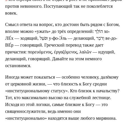
против невинного. Поступающий так не поколеблется
вовек.
Смысл ответа на вопрос, кто достоин быть рядом с Богом,
вполне можно «ужать» до трёх определений: הוֹלֵךְ хо-
ЛЕ́х — ходящий, וּפֹעֵל у-фо-Э́ль — делающий, וְדֹבֵר ве-до-
ВЕ́р — говорящий. Греческий перевод также дает
причастия: πορευόμενος, ἐργαζόμενος, λαλῶν — идущий,
делающий, говорящий. Давайте на этом немного
остановимся.
Иногда может показаться — особенно человеку, далёкому
от церковной жизни, — что близость к Богу сродни
«институциональному статусу». Кто близок к начальству?
Тот, кто максимально высоко на служебной лестнице.
Исходя из этой логики, самые близкие к Богу — это
священнослужители, ведь именно они
«институционально» находятся выше любого мирянина.