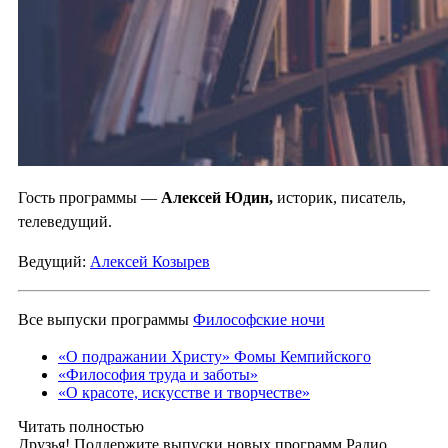
Гость программы —
Алексей Юдин,
историк, писатель,
телеведущий.
Ведущий:
Алексей Козырев
Все выпуски программы
Философские ночи
«О подражании Христу» Фомы Кемпийского
«Философия труда и заботы»
«О красоте, искусстве и творчестве»
Читать полностью
Друзья! Поддержите выпуски новых программ Радио