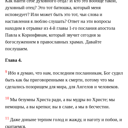
Как найти себе духовного отца? И кто это вообще такой,
духовный отец? Это тот батюшка, который меня
исповедует? Или может быть это тот, чьи слова и
наставления я люблю слушать? Ответ на эти вопросы
находим в отрывке из 4-й главы 1-го послания апостола
Павла к Коринфянам, который звучит сегодня за
богослужением в православных храмах. Давайте
послушаем.
Глава 4.
9
Ибо я думаю, что нам, последним посланникам, Бог судил
быть как бы приговоренными к смерти, потому что мы
сделались позорищем для мира, для Ангелов и человеков.
10
Мы безумны Христа ради, а вы мудры во Христе; мы
немощны, а вы крепки; вы в славе, а мы в бесчестии.
11
Даже доныне терпим голод и жажду, и наготу и побои, и
скитаемся,