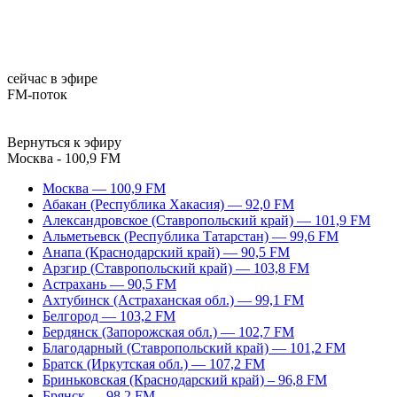
сейчас в эфире
FM-поток
Вернуться к эфиру
Москва - 100,9 FM
Москва — 100,9 FM
Абакан (Республика Хакасия) — 92,0 FM
Александровское (Ставропольский край) — 101,9 FM
Альметьевск (Республика Татарстан) — 99,6 FM
Анапа (Краснодарский край) — 90,5 FM
Арзгир (Ставропольский край) — 103,8 FM
Астрахань — 90,5 FM
Ахтубинск (Астраханская обл.) — 99,1 FM
Белгород — 103,2 FM
Бердянск (Запорожская обл.) — 102,7 FM
Благодарный (Ставропольский край) — 101,2 FM
Братск (Иркутская обл.) — 107,2 FM
Бриньковская (Краснодарский край) – 96,8 FM
Брянск — 98,2 FM