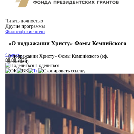
Читать полностью
Другие программы
Философские ночи
«О подражании Христу» Фомы Кемпийского
Скачать
«О подражании Христу» Фомы Кемпийского (эф.
08.08.2026
08.08.2026)
Поделиться