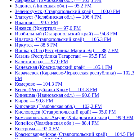
Жердевка (Тамбовская обл.) — 103,3 FM
Задонск (Липецкая обл.) — 95,2 FM
Зеленокумск (Ставропольский край) — 100,0 FM
Златоуст (Челябинская обл.) — 106,4 FM
Иваново — 99,7 FM
Ижевск (Удмуртия) — 97,0 FM
Изобильный (Ставропольский край) — 94,8 FM
Ипатово (Ставропольский край) — 105,3 FM
Иркутск — 88,5 FM
Йошкар-Ола (Республика Марий Эл) — 88,7 FM
Казань (Республика Татарстан) — 95,5 FM
Калининград — 97,0 FM
Каневская (Краснодарский край) — 105,1 FM
Карачаевск (Карачаево-Черкесская республика) — 102,3
FM
Кемерово — 104,3 FM
Керчь (Республика Крым) — 101,8 FM
Кинешма (Ивановская обл.) — 90,8 FM
Киров — 90,8 FM
Кирсанов (Тамбовская обл.) — 102,2 FM
Кисловодск (Ставропольский край) — 95,0 FM
Комсомольск-на-Амуре (Хабаровский край) — 99,9 FM
Копейск (Челябинская обл.) — 88,4 FM
Кострома — 92,0 FM
Красногвардейское (Ставропольский край) — 104,5 FM