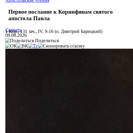
Апостольские чтения
Первое послание к Коринфянам святого
апостола Павла
Скачать
1 Кор., 131 зач., IV, 9-16 (о. Дмитрий Барицкий)
09.08.2026
Поделиться