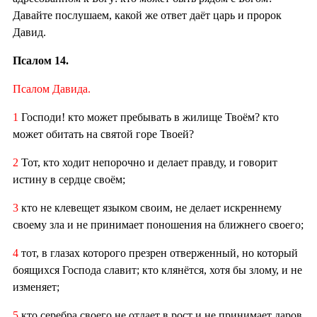
Давайте послушаем, какой же ответ даёт царь и пророк
Давид.
Псалом 14.
Псалом Давида.
1
Господи! кто может пребывать в жилище Твоём? кто
может обитать на святой горе Твоей?
2
Тот, кто ходит непорочно и делает правду, и говорит
истину в сердце своём;
3
кто не клевещет языком своим, не делает искреннему
своему зла и не принимает поношения на ближнего своего;
4
тот, в глазах которого презрен отверженный, но который
боящихся Господа славит; кто клянётся, хотя бы злому, и не
изменяет;
5
кто серебра своего не отдает в рост и не принимает даров