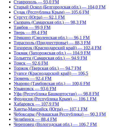
Ставрополь — 93,0 FM
Старый Оскол (Белгородская обл.) — 104,0 FM
Судак (Республика Крым) — 105,6 FM
Сургут (Югра) — 92,1 FM
Сызрань (Самарская обл.) — 98,3 FM
Тамбов — 99,9 FM
Тверь — 89,4 FM
Тёмкино (Смоленская обл.) — 96,1 FM
Тирасполь (Приднестровье) — 88,3 FM
Тихорецк (Краснодарский край) — 102,4 FM
Токмак (Запорожская обл.) — 104,9 FM
Тольятти (Самарская обл.) — 94,9 FM
Томск — 92,6 FM
Торжок (Тверская обл.) — 94,7 FM
Туапсе (Краснодарский край) — 106,5
Тюмень — 92,4 FM
Уварово (Тамбовская обл.) — 100,6 FM
Ульяновск — 93,6 FM
Уфа (Республика Башкортостан) — 98,8 FM
Феодосия (Республика Крым) — 106,1 FM
Хабаровск — 107,9 FM
Ханты-Мансийск (Югра) — 107,1 FM
Чебоксары (Чувашская Республика) — 90,3 FM
Челябинск — 88,4 FM
Череповец (Вологодская обл.) — 106,7 FM