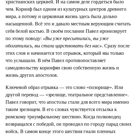
христианских церквей. И на самом деле гордиться было
чем. Коринф был одним из культурных центров древнего
мира, а потому и церковная жизнь здесь была дольно
насыщенной. Всё это и давало местным верующим считать
себя белой костью. В своём послании Павел иронизирует
по этому поводу:
«Вы уже пресытились, вы уже
обогатились, вы стали царствовать без нас»
. Сразу после
этих слов и начинается тот отрывок, который мы только
что услышали. В нём Павел противопоставляет
самодовольству коринфян свою собственную жизнь и
жизнь других апостолов.
Ключевой образ отрывка — это слово «позорище». Или
другой перевод — «зрелище, театральное представление».
Павел говорит, что апостолы стали для всего мира именно
таким зрелищем. В его словах чувствуется отсылка к
римскому триумфальному шествию. Когда полководец
возвращался с победой, он проводил по городу парад своих
войск. В самом конце этого шествия гнали пленных