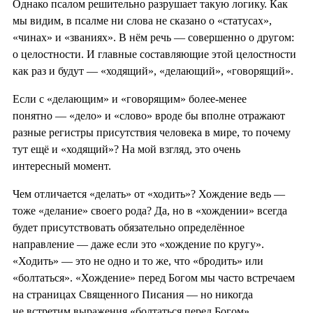
Однако псалом решительно разрушает такую логику. Как
мы видим, в псалме ни слова не сказано о «статусах»,
«чинах» и «званиях». В нём речь — совершенно о другом:
о целостности. И главные составляющие этой целостности
как раз и будут — «ходящий», «делающий», «говорящий».
Если с «делающим» и «говорящим» более-менее
понятно — «дело» и «слово» вроде бы вполне отражают
разные регистры присутствия человека в мире, то почему
тут ещё и «ходящий»? На мой взгляд, это очень
интересный момент.
Чем отличается «делать» от «ходить»? Хождение ведь —
тоже «делание» своего рода? Да, но в «хождении» всегда
будет присутствовать обязательно определённое
направление — даже если это «хождение по кругу».
«Ходить» — это не одно и то же, что «бродить» или
«болтаться». «Хождение» перед Богом мы часто встречаем
на страницах Священного Писания — но никогда
не встретим выражения «болтаться перед Богом».