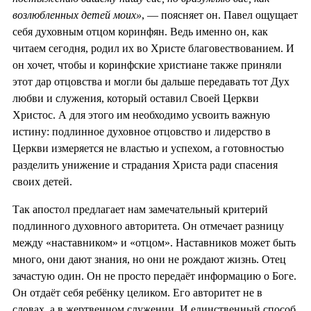
возлюбленных детей моих»
, — поясняет он. Павел ощущает
себя духовным отцом коринфян. Ведь именно он, как
читаем сегодня, родил их во Христе благовествованием. И
он хочет, чтобы и коринфские христиане также приняли
этот дар отцовства и могли бы дальше передавать тот Дух
любви и служения, который оставил Своей Церкви
Христос. А для этого им необходимо усвоить важную
истину: подлинное духовное отцовство и лидерство в
Церкви измеряется не властью и успехом, а готовностью
разделить унижение и страдания Христа ради спасения
своих детей.
Так апостол предлагает нам замечательный критерий
подлинного духовного авторитета. Он отмечает разницу
между «наставником» и «отцом». Наставников может быть
много, они дают знания, но они не рождают жизнь. Отец
зачастую один. Он не просто передаёт информацию о Боге.
Он отдаёт себя ребёнку целиком. Его авторитет не в
словах, а в жертвенном служении. И единственный способ