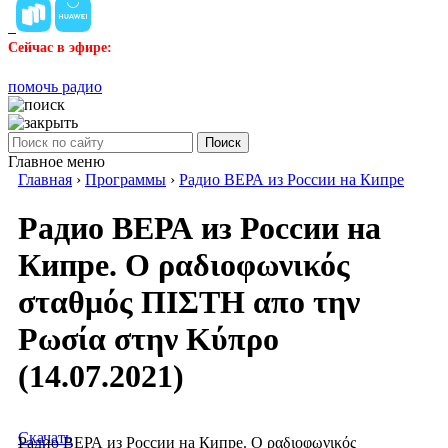
Сейчас в эфире:
помочь радио
Поиск
Главное меню
Главная
›
Программы
›
Радио ВЕРА из России на Кипре
Радио ВЕРА из России на
Кипре. Ο ραδιοφωνικός
σταθμός ΠΙΣΤΗ απο την
Ρωσία στην Κύπρο
(14.07.2021)
Скачать
Радио ВЕРА из России на Кипре. Ο ραδιοφωνικός