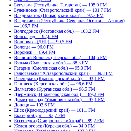
Бугульма (Республика Татарстан) — 105,9 FM
Буденновск (Ставропольский край) — 101,7 FM
Владивосток (Приморский край) — 97,3 FM
Владикавказ (Республика Северная Осетия — Алания)
— 106,7 FM
Волгодонск (Ростовская обл.) — 103,2 FM
Волгоград — 92,6 FM
Волноваха (ДНР) — 99,5 FM
Вологда — 96,0 FM
Воронеж — 89,4 FM
Вышний Волочек (Тверская обл.) — 104,5 FM
Вязьма (Смоленская обл.) — 88,3 FM
Гагарин (Смоленская обл.) — 95,3 FM
Галюгаевская (Ставропольский край) — 89,8 FM
Геленджик (Краснодарский край) — 93,1 FM
Геническ (Херсонская обл.) — 96,6 FM
Далматово (Курганская обл.) — 96,5 FM
Дзержинск (Нижегородская обл.) — 89,2 FM
Димитровград (Ульяновская обл.) — 97,1 FM
Донецк — 102,6 FM
Ейск (Краснодарский край) — 101,1 FM
Екатеринбург — 93,7 FM
Ессентуки (Ставропольский край) – 89,2 FM
Железногорск (Курская обл.) — 94,0 FM