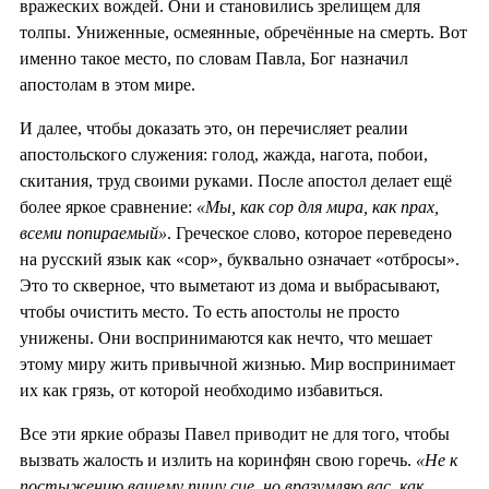
вражеских вождей. Они и становились зрелищем для
толпы. Униженные, осмеянные, обречённые на смерть. Вот
именно такое место, по словам Павла, Бог назначил
апостолам в этом мире.
И далее, чтобы доказать это, он перечисляет реалии
апостольского служения: голод, жажда, нагота, побои,
скитания, труд своими руками. После апостол делает ещё
более яркое сравнение:
«Мы, как сор для мира, как прах,
всеми попираемый»
. Греческое слово, которое переведено
на русский язык как «сор», буквально означает «отбросы».
Это то скверное, что выметают из дома и выбрасывают,
чтобы очистить место. То есть апостолы не просто
унижены. Они воспринимаются как нечто, что мешает
этому миру жить привычной жизнью. Мир воспринимает
их как грязь, от которой необходимо избавиться.
Все эти яркие образы Павел приводит не для того, чтобы
вызвать жалость и излить на коринфян свою горечь.
«Не к
постыжению вашему пишу сие, но вразумляю вас, как