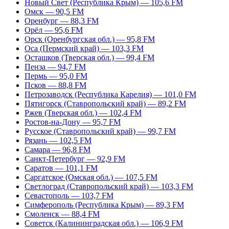
Новый Свет (Республика Крым) — 105,6 FM
Омск — 90,5 FM
Оренбург — 88,3 FM
Орёл — 95,6 FM
Орск (Оренбургская обл.) — 95,8 FM
Оса (Пермский край) — 103,3 FM
Осташков (Тверская обл.) — 99,4 FM
Пенза — 94,7 FM
Пермь — 95,0 FM
Псков — 88,8 FM
Петрозаводск (Республика Карелия) — 101,0 FM
Пятигорск (Ставропольский край) — 89,2 FM
Ржев (Тверская обл.) — 102,4 FM
Ростов-на-Дону — 95,7 FM
Русское (Ставропольский край) — 99,7 FM
Рязань — 102,5 FM
Самара — 96,8 FM
Санкт-Петербург — 92,9 FM
Саратов — 101,1 FM
Саргатское (Омская обл.) — 107,5 FM
Светлоград (Ставропольский край) — 103,3 FM
Севастополь — 103,7 FM
Симферополь (Республика Крым) — 89,3 FM
Смоленск — 88,4 FM
Советск (Калининградская обл.) — 106,9 FM