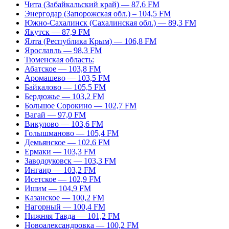
Чита (Забайкальский край) — 87,6 FM
Энергодар (Запорожская обл.) – 104,5 FM
Южно-Сахалинск (Сахалинская обл.) — 89,3 FM
Якутск — 87,9 FM
Ялта (Республика Крым) — 106,8 FM
Ярославль — 98,3 FM
Тюменская область:
Абатское — 103,8 FM
Аромашево — 103,5 FM
Байкалово — 105,5 FM
Бердюжье — 103,2 FM
Большое Сорокино — 102,7 FM
Вагай — 97,0 FM
Викулово — 103,6 FM
Голышманово — 105,4 FM
Демьянское — 102,6 FM
Ермаки — 103,3 FM
Заводоуковск — 103,3 FM
Ингаир — 103,2 FM
Исетское — 102,9 FM
Ишим — 104,9 FM
Казанское — 100,2 FM
Нагорный — 100,4 FM
Нижняя Тавда — 101,2 FM
Новоалександровка — 100,2 FM