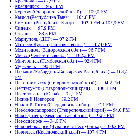
Краснодар — 87,9 FM
Красноярск — 95,4 FM
Курская (Ставропольский край) — 100,0 FM
Кызыл (Республика Тыва) — 104,8 FM
Лимасол (Республика Кипр) — 102,9 FM и 107,9 FM
Липецк — 97,9 FM
Луганск — 88,8 FM
Мариуполь (ДНР) — 97,2 FM
Матвеев Курган (Ростовская обл.) — 107,0 FM
Мелитополь (Запорожская обл.) — 96,7 FM
Миасс (Челябинская обл.) — 102,2 FM
Мичуринск (Тамбовская обл.) — 92,4 FM
Мурманск — 90,4 FM
Нальчик (Кабардино-Балкарская Республика) — 104,4
FM
Невинномысск (Ставропольский край) — 94,2 FM
Нефтекумск (Ставропольский край) — 100,4 FM
Нефтеюганск (Югра) — 92,1 FM
Нижний Новгород — 89,2 FM
Нижний Тагил (Свердловская обл.) — 97,1 FM
Новоалександровск (Ставропольский край) — 94,0 FM
Новокузнецк (Кемеровская область) — 94,2 FM
Новосибирск — 94,6 FM
Новочебоксарск (Чувашская Республика) — 90,3 FM
Норильск (Красноярский край) — 107,4 FM