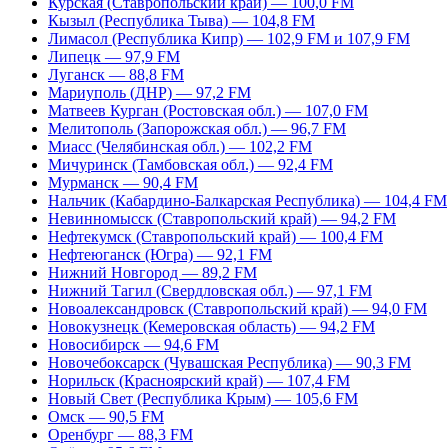
Курская (Ставропольский край) — 100,0 FM
Кызыл (Республика Тыва) — 104,8 FM
Лимасол (Республика Кипр) — 102,9 FM и 107,9 FM
Липецк — 97,9 FM
Луганск — 88,8 FM
Мариуполь (ДНР) — 97,2 FM
Матвеев Курган (Ростовская обл.) — 107,0 FM
Мелитополь (Запорожская обл.) — 96,7 FM
Миасс (Челябинская обл.) — 102,2 FM
Мичуринск (Тамбовская обл.) — 92,4 FM
Мурманск — 90,4 FM
Нальчик (Кабардино-Балкарская Республика) — 104,4 FM
Невинномысск (Ставропольский край) — 94,2 FM
Нефтекумск (Ставропольский край) — 100,4 FM
Нефтеюганск (Югра) — 92,1 FM
Нижний Новгород — 89,2 FM
Нижний Тагил (Свердловская обл.) — 97,1 FM
Новоалександровск (Ставропольский край) — 94,0 FM
Новокузнецк (Кемеровская область) — 94,2 FM
Новосибирск — 94,6 FM
Новочебоксарск (Чувашская Республика) — 90,3 FM
Норильск (Красноярский край) — 107,4 FM
Новый Свет (Республика Крым) — 105,6 FM
Омск — 90,5 FM
Оренбург — 88,3 FM