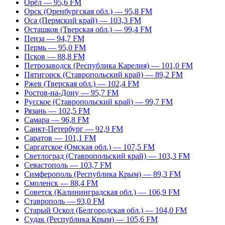
Орёл — 95,6 FM
Орск (Оренбургская обл.) — 95,8 FM
Оса (Пермский край) — 103,3 FM
Осташков (Тверская обл.) — 99,4 FM
Пенза — 94,7 FM
Пермь — 95,0 FM
Псков — 88,8 FM
Петрозаводск (Республика Карелия) — 101,0 FM
Пятигорск (Ставропольский край) — 89,2 FM
Ржев (Тверская обл.) — 102,4 FM
Ростов-на-Дону — 95,7 FM
Русское (Ставропольский край) — 99,7 FM
Рязань — 102,5 FM
Самара — 96,8 FM
Санкт-Петербург — 92,9 FM
Саратов — 101,1 FM
Саргатское (Омская обл.) — 107,5 FM
Светлоград (Ставропольский край) — 103,3 FM
Севастополь — 103,7 FM
Симферополь (Республика Крым) — 89,3 FM
Смоленск — 88,4 FM
Советск (Калининградская обл.) — 106,9 FM
Ставрополь — 93,0 FM
Старый Оскол (Белгородская обл.) — 104,0 FM
Судак (Республика Крым) — 105,6 FM