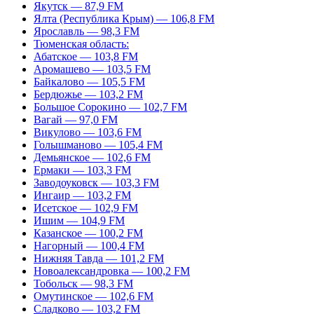
Якутск — 87,9 FM
Ялта (Республика Крым) — 106,8 FM
Ярославль — 98,3 FM
Тюменская область:
Абатское — 103,8 FM
Аромашево — 103,5 FM
Байкалово — 105,5 FM
Бердюжье — 103,2 FM
Большое Сорокино — 102,7 FM
Вагай — 97,0 FM
Викулово — 103,6 FM
Голышманово — 105,4 FM
Демьянское — 102,6 FM
Ермаки — 103,3 FM
Заводоуковск — 103,3 FM
Ингаир — 103,2 FM
Исетское — 102,9 FM
Ишим — 104,9 FM
Казанское — 100,2 FM
Нагорный — 100,4 FM
Нижняя Тавда — 101,2 FM
Новоалександровка — 100,2 FM
Тобольск — 98,3 FM
Омутинское — 102,6 FM
Сладково — 103,2 FM