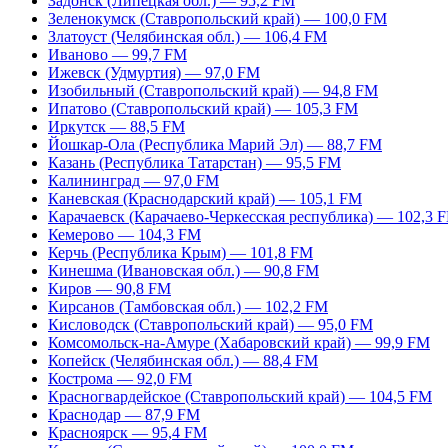
Задонск (Липецкая обл.) — 95,2 FM
Зеленокумск (Ставропольский край) — 100,0 FM
Златоуст (Челябинская обл.) — 106,4 FM
Иваново — 99,7 FM
Ижевск (Удмуртия) — 97,0 FM
Изобильный (Ставропольский край) — 94,8 FM
Ипатово (Ставропольский край) — 105,3 FM
Иркутск — 88,5 FM
Йошкар-Ола (Республика Марий Эл) — 88,7 FM
Казань (Республика Татарстан) — 95,5 FM
Калининград — 97,0 FM
Каневская (Краснодарский край) — 105,1 FM
Карачаевск (Карачаево-Черкесская республика) — 102,3 
Кемерово — 104,3 FM
Керчь (Республика Крым) — 101,8 FM
Кинешма (Ивановская обл.) — 90,8 FM
Киров — 90,8 FM
Кирсанов (Тамбовская обл.) — 102,2 FM
Кисловодск (Ставропольский край) — 95,0 FM
Комсомольск-на-Амуре (Хабаровский край) — 99,9 FM
Копейск (Челябинская обл.) — 88,4 FM
Кострома — 92,0 FM
Красногвардейское (Ставропольский край) — 104,5 FM
Краснодар — 87,9 FM
Красноярск — 95,4 FM