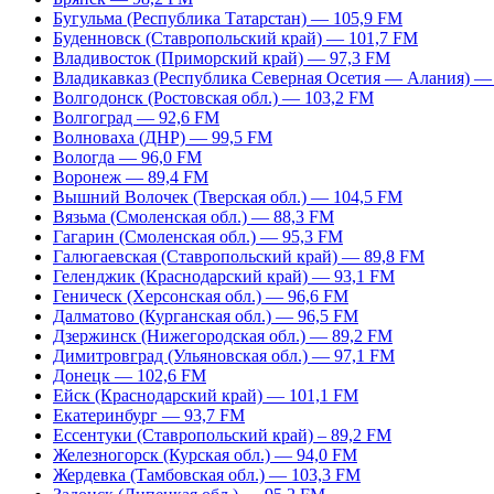
Бугульма (Республика Татарстан) — 105,9 FM
Буденновск (Ставропольский край) — 101,7 FM
Владивосток (Приморский край) — 97,3 FM
Владикавказ (Республика Северная Осетия — Алания) —
Волгодонск (Ростовская обл.) — 103,2 FM
Волгоград — 92,6 FM
Волноваха (ДНР) — 99,5 FM
Вологда — 96,0 FM
Воронеж — 89,4 FM
Вышний Волочек (Тверская обл.) — 104,5 FM
Вязьма (Смоленская обл.) — 88,3 FM
Гагарин (Смоленская обл.) — 95,3 FM
Галюгаевская (Ставропольский край) — 89,8 FM
Геленджик (Краснодарский край) — 93,1 FM
Геническ (Херсонская обл.) — 96,6 FM
Далматово (Курганская обл.) — 96,5 FM
Дзержинск (Нижегородская обл.) — 89,2 FM
Димитровград (Ульяновская обл.) — 97,1 FM
Донецк — 102,6 FM
Ейск (Краснодарский край) — 101,1 FM
Екатеринбург — 93,7 FM
Ессентуки (Ставропольский край) – 89,2 FM
Железногорск (Курская обл.) — 94,0 FM
Жердевка (Тамбовская обл.) — 103,3 FM