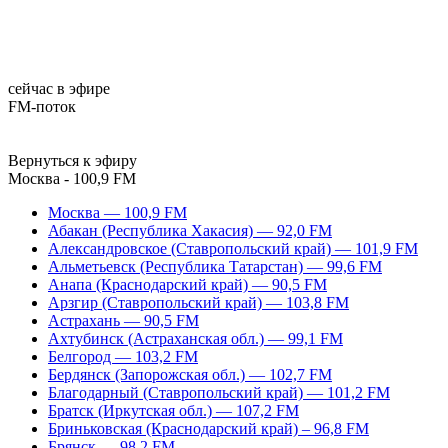
сейчас в эфире
FM-поток
Вернуться к эфиру
Москва - 100,9 FM
Москва — 100,9 FM
Абакан (Республика Хакасия) — 92,0 FM
Александровское (Ставропольский край) — 101,9 FM
Альметьевск (Республика Татарстан) — 99,6 FM
Анапа (Краснодарский край) — 90,5 FM
Арзгир (Ставропольский край) — 103,8 FM
Астрахань — 90,5 FM
Ахтубинск (Астраханская обл.) — 99,1 FM
Белгород — 103,2 FM
Бердянск (Запорожская обл.) — 102,7 FM
Благодарный (Ставропольский край) — 101,2 FM
Братск (Иркутская обл.) — 107,2 FM
Бриньковская (Краснодарский край) – 96,8 FM
Брянск — 98,2 FM