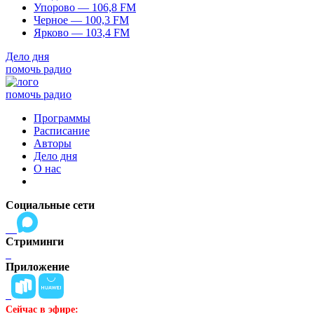
Упорово — 106,8 FM
Черное — 100,3 FM
Ярково — 103,4 FM
Дело дня
помочь радио
помочь радио
Программы
Расписание
Авторы
Дело дня
О нас
Социальные сети
Стриминги
Приложение
Сейчас в эфире: