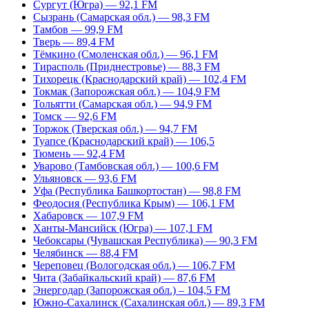
Сургут (Югра) — 92,1 FM
Сызрань (Самарская обл.) — 98,3 FM
Тамбов — 99,9 FM
Тверь — 89,4 FM
Тёмкино (Смоленская обл.) — 96,1 FM
Тирасполь (Приднестровье) — 88,3 FM
Тихорецк (Краснодарский край) — 102,4 FM
Токмак (Запорожская обл.) — 104,9 FM
Тольятти (Самарская обл.) — 94,9 FM
Томск — 92,6 FM
Торжок (Тверская обл.) — 94,7 FM
Туапсе (Краснодарский край) — 106,5
Тюмень — 92,4 FM
Уварово (Тамбовская обл.) — 100,6 FM
Ульяновск — 93,6 FM
Уфа (Республика Башкортостан) — 98,8 FM
Феодосия (Республика Крым) — 106,1 FM
Хабаровск — 107,9 FM
Ханты-Мансийск (Югра) — 107,1 FM
Чебоксары (Чувашская Республика) — 90,3 FM
Челябинск — 88,4 FM
Череповец (Вологодская обл.) — 106,7 FM
Чита (Забайкальский край) — 87,6 FM
Энергодар (Запорожская обл.) – 104,5 FM
Южно-Сахалинск (Сахалинская обл.) — 89,3 FM