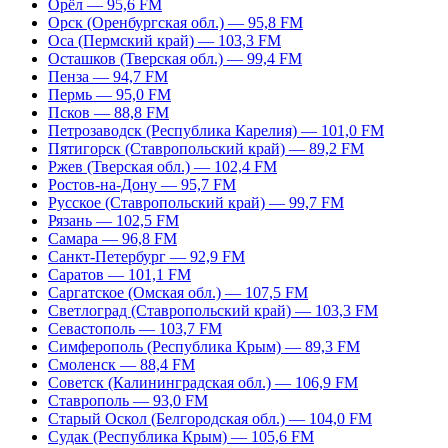
Орёл — 95,6 FM
Орск (Оренбургская обл.) — 95,8 FM
Оса (Пермский край) — 103,3 FM
Осташков (Тверская обл.) — 99,4 FM
Пенза — 94,7 FM
Пермь — 95,0 FM
Псков — 88,8 FM
Петрозаводск (Республика Карелия) — 101,0 FM
Пятигорск (Ставропольский край) — 89,2 FM
Ржев (Тверская обл.) — 102,4 FM
Ростов-на-Дону — 95,7 FM
Русское (Ставропольский край) — 99,7 FM
Рязань — 102,5 FM
Самара — 96,8 FM
Санкт-Петербург — 92,9 FM
Саратов — 101,1 FM
Саргатское (Омская обл.) — 107,5 FM
Светлоград (Ставропольский край) — 103,3 FM
Севастополь — 103,7 FM
Симферополь (Республика Крым) — 89,3 FM
Смоленск — 88,4 FM
Советск (Калининградская обл.) — 106,9 FM
Ставрополь — 93,0 FM
Старый Оскол (Белгородская обл.) — 104,0 FM
Судак (Республика Крым) — 105,6 FM