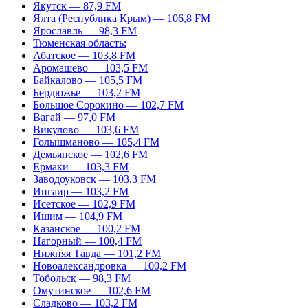
Якутск — 87,9 FM
Ялта (Республика Крым) — 106,8 FM
Ярославль — 98,3 FM
Тюменская область:
Абатское — 103,8 FM
Аромашево — 103,5 FM
Байкалово — 105,5 FM
Бердюжье — 103,2 FM
Большое Сорокино — 102,7 FM
Вагай — 97,0 FM
Викулово — 103,6 FM
Голышманово — 105,4 FM
Демьянское — 102,6 FM
Ермаки — 103,3 FM
Заводоуковск — 103,3 FM
Ингаир — 103,2 FM
Исетское — 102,9 FM
Ишим — 104,9 FM
Казанское — 100,2 FM
Нагорный — 100,4 FM
Нижняя Тавда — 101,2 FM
Новоалександровка — 100,2 FM
Тобольск — 98,3 FM
Омутинское — 102,6 FM
Сладково — 103,2 FM