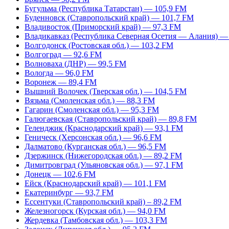
Бугульма (Республика Татарстан) — 105,9 FM
Буденновск (Ставропольский край) — 101,7 FM
Владивосток (Приморский край) — 97,3 FM
Владикавказ (Республика Северная Осетия — Алания) —
Волгодонск (Ростовская обл.) — 103,2 FM
Волгоград — 92,6 FM
Волноваха (ДНР) — 99,5 FM
Вологда — 96,0 FM
Воронеж — 89,4 FM
Вышний Волочек (Тверская обл.) — 104,5 FM
Вязьма (Смоленская обл.) — 88,3 FM
Гагарин (Смоленская обл.) — 95,3 FM
Галюгаевская (Ставропольский край) — 89,8 FM
Геленджик (Краснодарский край) — 93,1 FM
Геническ (Херсонская обл.) — 96,6 FM
Далматово (Курганская обл.) — 96,5 FM
Дзержинск (Нижегородская обл.) — 89,2 FM
Димитровград (Ульяновская обл.) — 97,1 FM
Донецк — 102,6 FM
Ейск (Краснодарский край) — 101,1 FM
Екатеринбург — 93,7 FM
Ессентуки (Ставропольский край) – 89,2 FM
Железногорск (Курская обл.) — 94,0 FM
Жердевка (Тамбовская обл.) — 103,3 FM