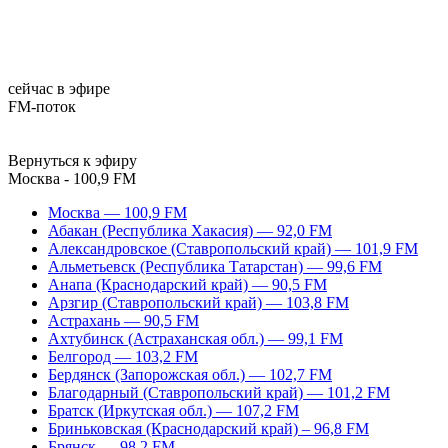
сейчас в эфире
FM-поток
Вернуться к эфиру
Москва - 100,9 FM
Москва — 100,9 FM
Абакан (Республика Хакасия) — 92,0 FM
Александровское (Ставропольский край) — 101,9 FM
Альметьевск (Республика Татарстан) — 99,6 FM
Анапа (Краснодарский край) — 90,5 FM
Арзгир (Ставропольский край) — 103,8 FM
Астрахань — 90,5 FM
Ахтубинск (Астраханская обл.) — 99,1 FM
Белгород — 103,2 FM
Бердянск (Запорожская обл.) — 102,7 FM
Благодарный (Ставропольский край) — 101,2 FM
Братск (Иркутская обл.) — 107,2 FM
Бриньковская (Краснодарский край) – 96,8 FM
Брянск — 98,2 FM