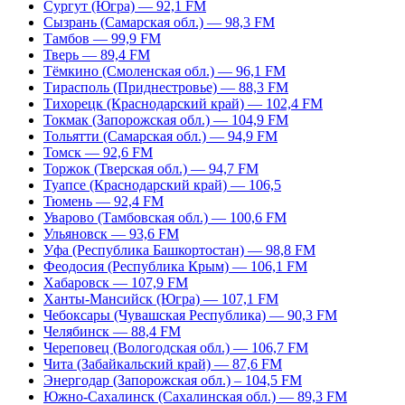
Сургут (Югра) — 92,1 FM
Сызрань (Самарская обл.) — 98,3 FM
Тамбов — 99,9 FM
Тверь — 89,4 FM
Тёмкино (Смоленская обл.) — 96,1 FM
Тирасполь (Приднестровье) — 88,3 FM
Тихорецк (Краснодарский край) — 102,4 FM
Токмак (Запорожская обл.) — 104,9 FM
Тольятти (Самарская обл.) — 94,9 FM
Томск — 92,6 FM
Торжок (Тверская обл.) — 94,7 FM
Туапсе (Краснодарский край) — 106,5
Тюмень — 92,4 FM
Уварово (Тамбовская обл.) — 100,6 FM
Ульяновск — 93,6 FM
Уфа (Республика Башкортостан) — 98,8 FM
Феодосия (Республика Крым) — 106,1 FM
Хабаровск — 107,9 FM
Ханты-Мансийск (Югра) — 107,1 FM
Чебоксары (Чувашская Республика) — 90,3 FM
Челябинск — 88,4 FM
Череповец (Вологодская обл.) — 106,7 FM
Чита (Забайкальский край) — 87,6 FM
Энергодар (Запорожская обл.) – 104,5 FM
Южно-Сахалинск (Сахалинская обл.) — 89,3 FM