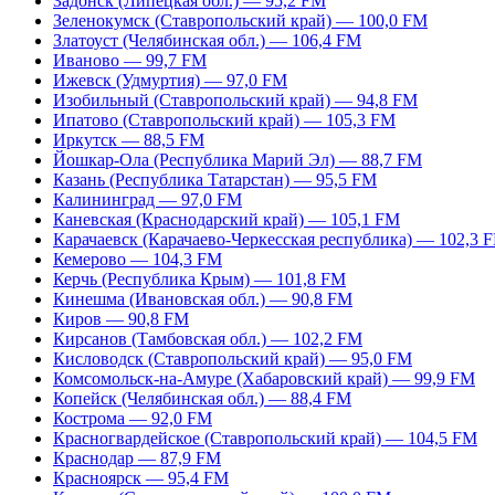
Задонск (Липецкая обл.) — 95,2 FM
Зеленокумск (Ставропольский край) — 100,0 FM
Златоуст (Челябинская обл.) — 106,4 FM
Иваново — 99,7 FM
Ижевск (Удмуртия) — 97,0 FM
Изобильный (Ставропольский край) — 94,8 FM
Ипатово (Ставропольский край) — 105,3 FM
Иркутск — 88,5 FM
Йошкар-Ола (Республика Марий Эл) — 88,7 FM
Казань (Республика Татарстан) — 95,5 FM
Калининград — 97,0 FM
Каневская (Краснодарский край) — 105,1 FM
Карачаевск (Карачаево-Черкесская республика) — 102,3 
Кемерово — 104,3 FM
Керчь (Республика Крым) — 101,8 FM
Кинешма (Ивановская обл.) — 90,8 FM
Киров — 90,8 FM
Кирсанов (Тамбовская обл.) — 102,2 FM
Кисловодск (Ставропольский край) — 95,0 FM
Комсомольск-на-Амуре (Хабаровский край) — 99,9 FM
Копейск (Челябинская обл.) — 88,4 FM
Кострома — 92,0 FM
Красногвардейское (Ставропольский край) — 104,5 FM
Краснодар — 87,9 FM
Красноярск — 95,4 FM