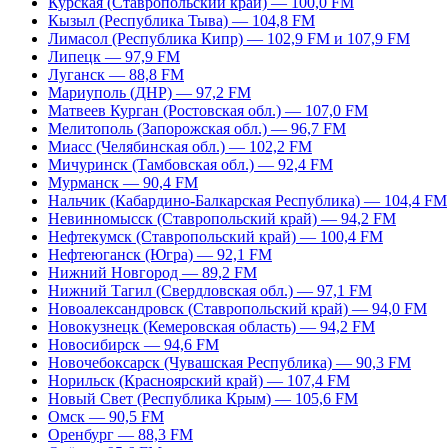
Курская (Ставропольский край) — 100,0 FM
Кызыл (Республика Тыва) — 104,8 FM
Лимасол (Республика Кипр) — 102,9 FM и 107,9 FM
Липецк — 97,9 FM
Луганск — 88,8 FM
Мариуполь (ДНР) — 97,2 FM
Матвеев Курган (Ростовская обл.) — 107,0 FM
Мелитополь (Запорожская обл.) — 96,7 FM
Миасс (Челябинская обл.) — 102,2 FM
Мичуринск (Тамбовская обл.) — 92,4 FM
Мурманск — 90,4 FM
Нальчик (Кабардино-Балкарская Республика) — 104,4 FM
Невинномысск (Ставропольский край) — 94,2 FM
Нефтекумск (Ставропольский край) — 100,4 FM
Нефтеюганск (Югра) — 92,1 FM
Нижний Новгород — 89,2 FM
Нижний Тагил (Свердловская обл.) — 97,1 FM
Новоалександровск (Ставропольский край) — 94,0 FM
Новокузнецк (Кемеровская область) — 94,2 FM
Новосибирск — 94,6 FM
Новочебоксарск (Чувашская Республика) — 90,3 FM
Норильск (Красноярский край) — 107,4 FM
Новый Свет (Республика Крым) — 105,6 FM
Омск — 90,5 FM
Оренбург — 88,3 FM