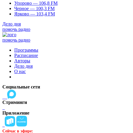
Упорово — 106,8 FM
Черное — 100,3 FM
Ярково — 103,4 FM
Дело дня
помочь радио
помочь радио
Программы
Расписание
Авторы
Дело дня
О нас
Социальные сети
Стриминги
Приложение
Сейчас в эфире: