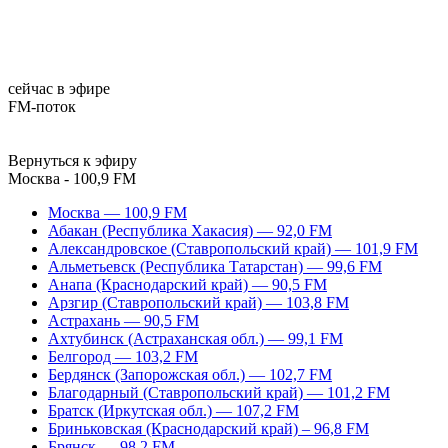
сейчас в эфире
FM-поток
Вернуться к эфиру
Москва - 100,9 FM
Москва — 100,9 FM
Абакан (Республика Хакасия) — 92,0 FM
Александровское (Ставропольский край) — 101,9 FM
Альметьевск (Республика Татарстан) — 99,6 FM
Анапа (Краснодарский край) — 90,5 FM
Арзгир (Ставропольский край) — 103,8 FM
Астрахань — 90,5 FM
Ахтубинск (Астраханская обл.) — 99,1 FM
Белгород — 103,2 FM
Бердянск (Запорожская обл.) — 102,7 FM
Благодарный (Ставропольский край) — 101,2 FM
Братск (Иркутская обл.) — 107,2 FM
Бриньковская (Краснодарский край) – 96,8 FM
Брянск — 98,2 FM