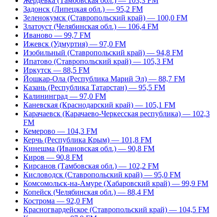
Жердевка (Тамбовская обл.) — 103,3 FM
Задонск (Липецкая обл.) — 95,2 FM
Зеленокумск (Ставропольский край) — 100,0 FM
Златоуст (Челябинская обл.) — 106,4 FM
Иваново — 99,7 FM
Ижевск (Удмуртия) — 97,0 FM
Изобильный (Ставропольский край) — 94,8 FM
Ипатово (Ставропольский край) — 105,3 FM
Иркутск — 88,5 FM
Йошкар-Ола (Республика Марий Эл) — 88,7 FM
Казань (Республика Татарстан) — 95,5 FM
Калининград — 97,0 FM
Каневская (Краснодарский край) — 105,1 FM
Карачаевск (Карачаево-Черкесская республика) — 102,3
FM
Кемерово — 104,3 FM
Керчь (Республика Крым) — 101,8 FM
Кинешма (Ивановская обл.) — 90,8 FM
Киров — 90,8 FM
Кирсанов (Тамбовская обл.) — 102,2 FM
Кисловодск (Ставропольский край) — 95,0 FM
Комсомольск-на-Амуре (Хабаровский край) — 99,9 FM
Копейск (Челябинская обл.) — 88,4 FM
Кострома — 92,0 FM
Красногвардейское (Ставропольский край) — 104,5 FM