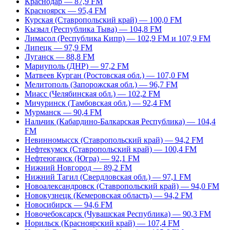
Краснодар — 87,9 FM
Красноярск — 95,4 FM
Курская (Ставропольский край) — 100,0 FM
Кызыл (Республика Тыва) — 104,8 FM
Лимасол (Республика Кипр) — 102,9 FM и 107,9 FM
Липецк — 97,9 FM
Луганск — 88,8 FM
Мариуполь (ДНР) — 97,2 FM
Матвеев Курган (Ростовская обл.) — 107,0 FM
Мелитополь (Запорожская обл.) — 96,7 FM
Миасс (Челябинская обл.) — 102,2 FM
Мичуринск (Тамбовская обл.) — 92,4 FM
Мурманск — 90,4 FM
Нальчик (Кабардино-Балкарская Республика) — 104,4
FM
Невинномысск (Ставропольский край) — 94,2 FM
Нефтекумск (Ставропольский край) — 100,4 FM
Нефтеюганск (Югра) — 92,1 FM
Нижний Новгород — 89,2 FM
Нижний Тагил (Свердловская обл.) — 97,1 FM
Новоалександровск (Ставропольский край) — 94,0 FM
Новокузнецк (Кемеровская область) — 94,2 FM
Новосибирск — 94,6 FM
Новочебоксарск (Чувашская Республика) — 90,3 FM
Норильск (Красноярский край) — 107,4 FM