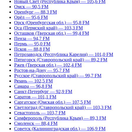
Новый Свет (Республика Крым) — 105,6 FM
Омск — 90,5 FM
Оренбург — 88,3 FM
Орёл — 95,6 FM
Орск (Оренбургская обл.) — 95,8 FM
Оса (Пермский край) — 103,3 FM
Осташков (Тверская обл.) — 99,4 FM
Пенза — 94,7 FM
Пермь — 95,0 FM
Псков — 88,8 FM
Петрозаводск (Республика Карелия) — 101,0 FM
Пятигорск (Ставропольский край) — 89,2 FM
Ржев (Тверская обл.) — 102,4 FM
Ростов-на-Дону — 95,7 FM
Русское (Ставропольский край) — 99,7 FM
Рязань — 102,5 FM
Самара — 96,8 FM
Санкт-Петербург — 92,9 FM
Саратов — 101,1 FM
Саргатское (Омская обл.) — 107,5 FM
Светлоград (Ставропольский край) — 103,3 FM
Севастополь — 103,7 FM
Симферополь (Республика Крым) — 89,3 FM
Смоленск — 88,4 FM
Советск (Калининградская обл.) — 106,9 FM