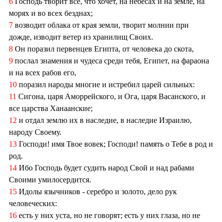
6
Господь творит все, что хочет, на небесах и на земле, на
морях и во всех безднах;
7
возводит облака от края земли, творит молнии при
дожде, изводит ветер из хранилищ Своих.
8
Он поразил первенцев Египта, от человека до скота,
9
послал знамения и чудеса среди тебя, Египет, на фараона
и на всех рабов его,
10
поразил народы многие и истребил царей сильных:
11
Сигона, царя Аморрейского, и Ога, царя Васанского, и
все царства Ханаанские;
12
и отдал землю их в наследие, в наследие Израилю,
народу Своему.
13
Господи! имя Твое вовек; Господи! память о Тебе в род и
род.
14
Ибо Господь будет судить народ Свой и над рабами
Своими умилосердится.
15
Идолы язычников - серебро и золото, дело рук
человеческих:
16
есть у них уста, но не говорят; есть у них глаза, но не