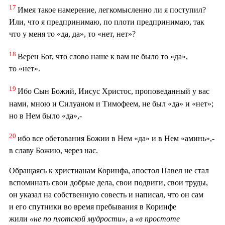
17
Имея такое намерение, легкомысленно ли я поступил?
Или, что я предпринимаю, по плоти предпринимаю, так
что у меня то «да, да», то «нет, нет»?
18
Верен Бог, что слово наше к вам не было то «да»,
то «нет».
19
Ибо Сын Божий, Иисус Христос, проповеданный у вас
нами, мною и Силуаном и Тимофеем, не был «да» и «нет»;
но в Нем было «да»,-
20
ибо все обетования Божии в Нем «да» и в Нем «аминь»,-
в славу Божию, через нас.
Обращаясь к христианам Коринфа, апостол Павел не стал
вспоминать свои добрые дела, свои подвиги, свои труды,
он указал на собственную совесть и написал, что он сам
и его спутники во время пребывания в Коринфе
жили
«не по плотской мудрости»
, а
«в простоте