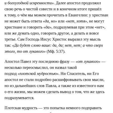
и богоугодной искренности»
. Далее апостол продолжил
свою речь о чистой совести и в конечном итоге пришёл
к тому, о чём мы можем прочитать в Евангелии: у христиан
не может быть ответа
«да, но»
или
«нет, хотя»
, не могут
христиане и говорить
«да»
, подразумевая при этом «нет»,
или же думать одно, говорить другое, а делать и вовсе
третье. Сам Господь Иисус Христос выразил эту мысль
так:
«Да будет слово ваше: да, да; нет, нет; а что сверх
этого, то от лукавого»
(Мф. 5:37).
Апостол Павел эту последнюю фразу —
«от лукавого»
—
несколько переосмыслил, он назвал такой
подход
«плотской мудростью»
. Ни Спаситель, ни Его
апостол не стали подробно расшифровывать свои мысли,
но из дальнейших слов Павла, а также из известного нам
о его жизни, мы можем сделать вывод о том, что же здесь
подразумевается.
Плотская мудрость — это попытка немного подправить