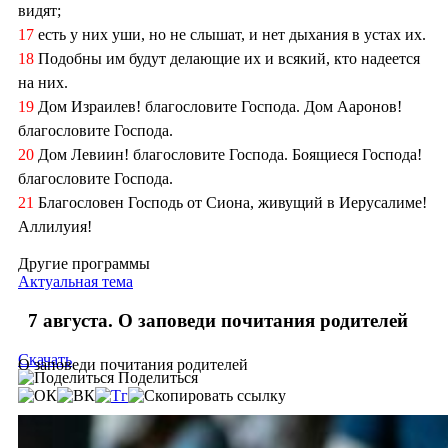
видят;
17
есть у них уши, но не слышат, и нет дыхания в устах их.
18
Подобны им будут делающие их и всякий, кто надеется
на них.
19
Дом Израилев! благословите Господа. Дом Ааронов!
благословите Господа.
20
Дом Левиин! благословите Господа. Боящиеся Господа!
благословите Господа.
21
Благословен Господь от Сиона, живущий в Иерусалиме!
Аллилуия!
Другие программы
Актуальная тема
7 августа. О заповеди почитания родителей
Скачать
О заповеди почитания родителей
Поделиться