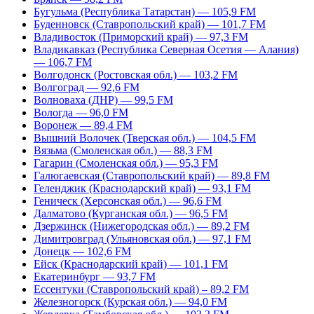
Бугульма (Республика Татарстан) — 105,9 FM
Буденновск (Ставропольский край) — 101,7 FM
Владивосток (Приморский край) — 97,3 FM
Владикавказ (Республика Северная Осетия — Алания)
— 106,7 FM
Волгодонск (Ростовская обл.) — 103,2 FM
Волгоград — 92,6 FM
Волноваха (ДНР) — 99,5 FM
Вологда — 96,0 FM
Воронеж — 89,4 FM
Вышний Волочек (Тверская обл.) — 104,5 FM
Вязьма (Смоленская обл.) — 88,3 FM
Гагарин (Смоленская обл.) — 95,3 FM
Галюгаевская (Ставропольский край) — 89,8 FM
Геленджик (Краснодарский край) — 93,1 FM
Геническ (Херсонская обл.) — 96,6 FM
Далматово (Курганская обл.) — 96,5 FM
Дзержинск (Нижегородская обл.) — 89,2 FM
Димитровград (Ульяновская обл.) — 97,1 FM
Донецк — 102,6 FM
Ейск (Краснодарский край) — 101,1 FM
Екатеринбург — 93,7 FM
Ессентуки (Ставропольский край) – 89,2 FM
Железногорск (Курская обл.) — 94,0 FM