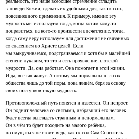
реальность, это наше всеобщее стремление сгладить
заповеди Божии, сделать их удобными для, так сказать,
повседневного применения. К примеру, именно эту
мудрость мы используем тогда, когда хотим кому-то
понравиться, на кого-то произвести впечатление, тогда,
когда саму веру используем для достижения не связанных
со спасением во Христе целей. Если
мы выкручиваемся, подстраиваемся и хотя бы в малейшей
степени лукавим, то это и есть проявление плотской
мудрости. Да, она работает. Она помогает в этой жизни.
И да, все так живут. А потому мы нормальны в глазах
общества лишь до той поры, пока живём, беря за основу
своих поступков такую мудрость.
Противоположный путь понятен и известен. Он непрост.
Он роднит человека со святыми, избравший его человек
будет всегда выглядеть странным и ненормальным.
Он в чём-то будет походить на малого ребёнка,
но смущаться не стоит, ведь, как сказал Сам Спаситель