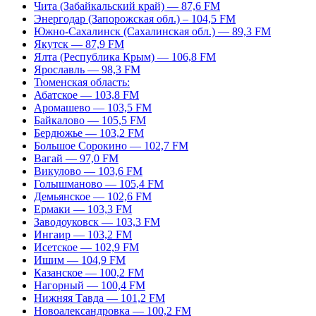
Чита (Забайкальский край) — 87,6 FM
Энергодар (Запорожская обл.) – 104,5 FM
Южно-Сахалинск (Сахалинская обл.) — 89,3 FM
Якутск — 87,9 FM
Ялта (Республика Крым) — 106,8 FM
Ярославль — 98,3 FM
Тюменская область:
Абатское — 103,8 FM
Аромашево — 103,5 FM
Байкалово — 105,5 FM
Бердюжье — 103,2 FM
Большое Сорокино — 102,7 FM
Вагай — 97,0 FM
Викулово — 103,6 FM
Голышманово — 105,4 FM
Демьянское — 102,6 FM
Ермаки — 103,3 FM
Заводоуковск — 103,3 FM
Ингаир — 103,2 FM
Исетское — 102,9 FM
Ишим — 104,9 FM
Казанское — 100,2 FM
Нагорный — 100,4 FM
Нижняя Тавда — 101,2 FM
Новоалександровка — 100,2 FM