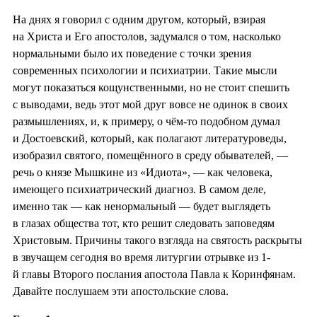
На днях я говорил с одним другом, который, взирая
на Христа и Его апостолов, задумался о том, насколько
нормальными было их поведение с точки зрения
современных психологии и психиатрии. Такие мысли
могут показаться кощунственными, но не стоит спешить
с выводами, ведь этот мой друг вовсе не одинок в своих
размышлениях, и, к примеру, о чём-то подобном думал
и Достоевский, который, как полагают литературоведы,
изобразил святого, помещённого в среду обывателей, —
речь о князе Мышкине из «Идиота», — как человека,
имеющего психиатрический диагноз. В самом деле,
именно так — как ненормальный — будет выглядеть
в глазах общества тот, кто решит следовать заповедям
Христовым. Причины такого взгляда на святость раскрыты
в звучащем сегодня во время литургии отрывке из 1-
й главы Второго послания апостола Павла к Коринфянам.
Давайте послушаем эти апостольские слова.