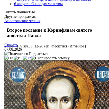
6 августа. О плодах молитвы
Читать полностью
Другие программы
Апостольские чтения
Второе послание к Коринфянам святого
апостола Павла
Скачать
2 Кор., 169 зач., I, 12-20 (еп. Феоктист (Игумнов)
07.08.2026
Поделиться