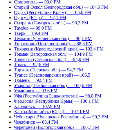
Ставрополь — 93,0 FM
Старый Оскол (Белгородская обл.) — 104,0 FM
Судак (Республика Крым) — 105,6 FM
Сургут (Югра) — 92,1 FM
Сызрань (Самарская обл.) — 98,3 FM
Тамбов — 99,9 FM
Тверь — 89,4 FM
Тёмкино (Смоленская обл.) — 96,1 FM
Тирасполь (Приднестровье) — 88,3 FM
Тихорецк (Краснодарский край) — 102,4 FM
Токмак (Запорожская обл.) — 104,9 FM
Тольятти (Самарская обл.) — 94,9 FM
Томск — 92,6 FM
Торжок (Тверская обл.) — 94,7 FM
Туапсе (Краснодарский край) — 106,5
Тюмень — 92,4 FM
Уварово (Тамбовская обл.) — 100,6 FM
Ульяновск — 93,6 FM
Уфа (Республика Башкортостан) — 98,8 FM
Феодосия (Республика Крым) — 106,1 FM
Хабаровск — 107,9 FM
Ханты-Мансийск (Югра) — 107,1 FM
Чебоксары (Чувашская Республика) — 90,3 FM
Челябинск — 88,4 FM
Череповец (Вологодская обл.) — 106,7 FM