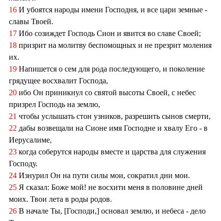
16
И убоятся народы имени Господня, и все цари земные -
славы Твоей.
17
Ибо созиждет Господь Сион и явится во славе Своей;
18
призрит на молитву беспомощных и не презрит моления
их.
19
Напишется о сем для рода последующего, и поколение
грядущее восхвалит Господа,
20
ибо Он приникнул со святой высоты Своей, с небес
призрел Господь на землю,
21
чтобы услышать стон узников, разрешить сынов смерти,
22
дабы возвещали на Сионе имя Господне и хвалу Его - в
Иерусалиме,
23
когда соберутся народы вместе и царства для служения
Господу.
24
Изнурил Он на пути силы мои, сократил дни мои.
25
Я сказал: Боже мой! не восхити меня в половине дней
моих. Твои лета в роды родов.
26
В начале Ты, [Господи,] основал землю, и небеса - дело