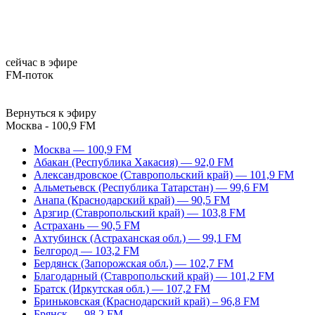
сейчас в эфире
FM-поток
Вернуться к эфиру
Москва - 100,9 FM
Москва — 100,9 FM
Абакан (Республика Хакасия) — 92,0 FM
Александровское (Ставропольский край) — 101,9 FM
Альметьевск (Республика Татарстан) — 99,6 FM
Анапа (Краснодарский край) — 90,5 FM
Арзгир (Ставропольский край) — 103,8 FM
Астрахань — 90,5 FM
Ахтубинск (Астраханская обл.) — 99,1 FM
Белгород — 103,2 FM
Бердянск (Запорожская обл.) — 102,7 FM
Благодарный (Ставропольский край) — 101,2 FM
Братск (Иркутская обл.) — 107,2 FM
Бриньковская (Краснодарский край) – 96,8 FM
Брянск — 98,2 FM