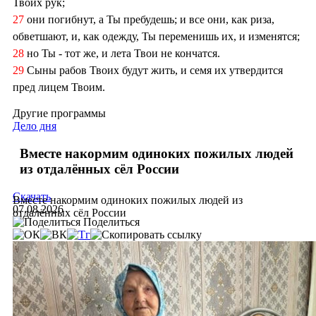
Твоих рук;
27
они погибнут, а Ты пребудешь; и все они, как риза,
обветшают, и, как одежду, Ты переменишь их, и изменятся;
28
но Ты - тот же, и лета Твои не кончатся.
29
Сыны рабов Твоих будут жить, и семя их утвердится
пред лицем Твоим.
Другие программы
Дело дня
Вместе накормим одиноких пожилых людей
из отдалённых сёл России
Скачать
Вместе накормим одиноких пожилых людей из
07.08.2026
отдалённых сёл России
Поделиться