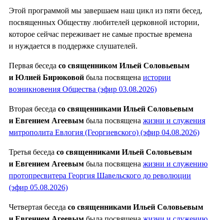
Этой программой мы завершаем наш цикл из пяти бесед,
посвященных Обществу любителей церковной истории,
которое сейчас переживает не самые простые времена
и нуждается в поддержке слушателей.
Первая беседа
со священником Ильей Соловьевым
и Юлией Бирюковой
была посвящена
истории
возникновения Общества (эфир 03.08.2026)
Вторая беседа
со священниками Ильей Соловьевым
и Евгением Агеевым
была посвящена
жизни и служения
митрополита Евлогия (Георгиевского) (эфир 04.08.2026)
Третья беседа
со священниками Ильей Соловьевым
и Евгением Агеевым
была посвящена
жизни и служению
протопресвитера Георгия Шавельского до революции
(эфир 05.08.2026)
Четвертая беседа
со священниками Ильей Соловьевым
и Евгением Агеевым
была посвящена
жизни и служению