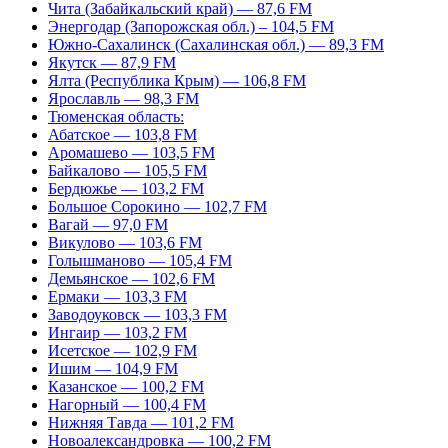
Чита (Забайкальский край) — 87,6 FM
Энергодар (Запорожская обл.) – 104,5 FM
Южно-Сахалинск (Сахалинская обл.) — 89,3 FM
Якутск — 87,9 FM
Ялта (Республика Крым) — 106,8 FM
Ярославль — 98,3 FM
Тюменская область:
Абатское — 103,8 FM
Аромашево — 103,5 FM
Байкалово — 105,5 FM
Бердюжье — 103,2 FM
Большое Сорокино — 102,7 FM
Вагай — 97,0 FM
Викулово — 103,6 FM
Голышманово — 105,4 FM
Демьянское — 102,6 FM
Ермаки — 103,3 FM
Заводоуковск — 103,3 FM
Ингаир — 103,2 FM
Исетское — 102,9 FM
Ишим — 104,9 FM
Казанское — 100,2 FM
Нагорный — 100,4 FM
Нижняя Тавда — 101,2 FM
Новоалександровка — 100,2 FM