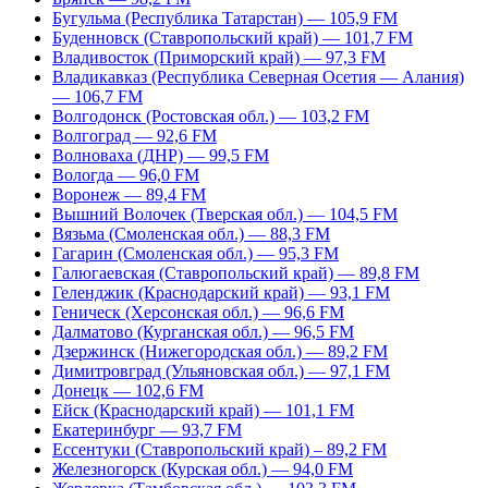
Бугульма (Республика Татарстан) — 105,9 FM
Буденновск (Ставропольский край) — 101,7 FM
Владивосток (Приморский край) — 97,3 FM
Владикавказ (Республика Северная Осетия — Алания)
— 106,7 FM
Волгодонск (Ростовская обл.) — 103,2 FM
Волгоград — 92,6 FM
Волноваха (ДНР) — 99,5 FM
Вологда — 96,0 FM
Воронеж — 89,4 FM
Вышний Волочек (Тверская обл.) — 104,5 FM
Вязьма (Смоленская обл.) — 88,3 FM
Гагарин (Смоленская обл.) — 95,3 FM
Галюгаевская (Ставропольский край) — 89,8 FM
Геленджик (Краснодарский край) — 93,1 FM
Геническ (Херсонская обл.) — 96,6 FM
Далматово (Курганская обл.) — 96,5 FM
Дзержинск (Нижегородская обл.) — 89,2 FM
Димитровград (Ульяновская обл.) — 97,1 FM
Донецк — 102,6 FM
Ейск (Краснодарский край) — 101,1 FM
Екатеринбург — 93,7 FM
Ессентуки (Ставропольский край) – 89,2 FM
Железногорск (Курская обл.) — 94,0 FM