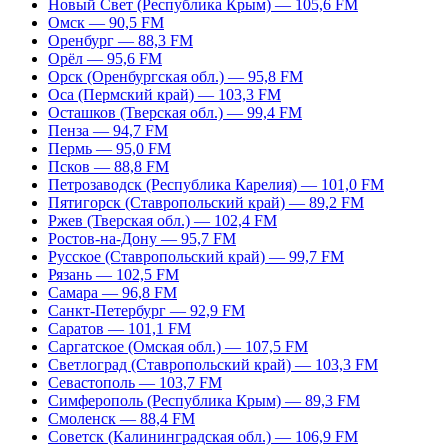
Новый Свет (Республика Крым) — 105,6 FM
Омск — 90,5 FM
Оренбург — 88,3 FM
Орёл — 95,6 FM
Орск (Оренбургская обл.) — 95,8 FM
Оса (Пермский край) — 103,3 FM
Осташков (Тверская обл.) — 99,4 FM
Пенза — 94,7 FM
Пермь — 95,0 FM
Псков — 88,8 FM
Петрозаводск (Республика Карелия) — 101,0 FM
Пятигорск (Ставропольский край) — 89,2 FM
Ржев (Тверская обл.) — 102,4 FM
Ростов-на-Дону — 95,7 FM
Русское (Ставропольский край) — 99,7 FM
Рязань — 102,5 FM
Самара — 96,8 FM
Санкт-Петербург — 92,9 FM
Саратов — 101,1 FM
Саргатское (Омская обл.) — 107,5 FM
Светлоград (Ставропольский край) — 103,3 FM
Севастополь — 103,7 FM
Симферополь (Республика Крым) — 89,3 FM
Смоленск — 88,4 FM
Советск (Калининградская обл.) — 106,9 FM