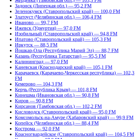
Жердевка (Тамбовская обл.) — 103,3 FM
Задонск (Липецкая обл.) — 95,2 FM
Зеленокумск (Ставропольский край) — 100,0 FM
Златоуст (Челябинская обл.) — 106,4 FM
Иваново — 99,7 FM
Ижевск (Удмуртия) — 97,0 FM
Изобильный (Ставропольский край) — 94,8 FM
Ипатово (Ставропольский край) — 105,3 FM
Иркутск — 88,5 FM
Йошкар-Ола (Республика Марий Эл) — 88,7 FM
Казань (Республика Татарстан) — 95,5 FM
Калининград — 97,0 FM
Каневская (Краснодарский край) — 105,1 FM
Карачаевск (Карачаево-Черкесская республика) — 102,3
FM
Кемерово — 104,3 FM
Керчь (Республика Крым) — 101,8 FM
Кинешма (Ивановская обл.) — 90,8 FM
Киров — 90,8 FM
Кирсанов (Тамбовская обл.) — 102,2 FM
Кисловодск (Ставропольский край) — 95,0 FM
Комсомольск-на-Амуре (Хабаровский край) — 99,9 FM
Копейск (Челябинская обл.) — 88,4 FM
Кострома — 92,0 FM
Красногвардейское (Ставропольский край) — 104,5 FM