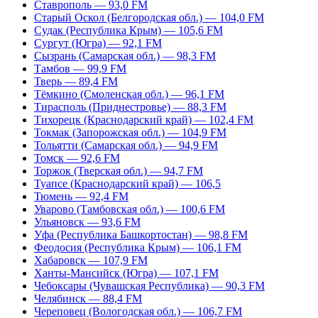
Ставрополь — 93,0 FM
Старый Оскол (Белгородская обл.) — 104,0 FM
Судак (Республика Крым) — 105,6 FM
Сургут (Югра) — 92,1 FM
Сызрань (Самарская обл.) — 98,3 FM
Тамбов — 99,9 FM
Тверь — 89,4 FM
Тёмкино (Смоленская обл.) — 96,1 FM
Тирасполь (Приднестровье) — 88,3 FM
Тихорецк (Краснодарский край) — 102,4 FM
Токмак (Запорожская обл.) — 104,9 FM
Тольятти (Самарская обл.) — 94,9 FM
Томск — 92,6 FM
Торжок (Тверская обл.) — 94,7 FM
Туапсе (Краснодарский край) — 106,5
Тюмень — 92,4 FM
Уварово (Тамбовская обл.) — 100,6 FM
Ульяновск — 93,6 FM
Уфа (Республика Башкортостан) — 98,8 FM
Феодосия (Республика Крым) — 106,1 FM
Хабаровск — 107,9 FM
Ханты-Мансийск (Югра) — 107,1 FM
Чебоксары (Чувашская Республика) — 90,3 FM
Челябинск — 88,4 FM
Череповец (Вологодская обл.) — 106,7 FM