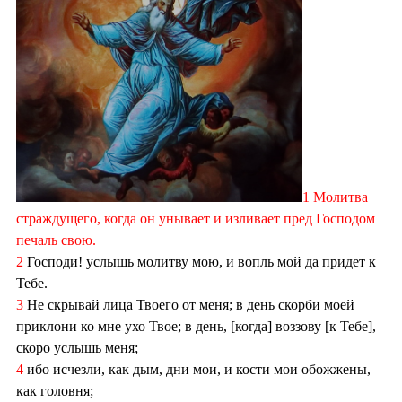
1 Молитва
страждущего, когда он унывает и изливает пред Господом
печаль свою.
2
Господи! услышь молитву мою, и вопль мой да придет к
Тебе.
3
Не скрывай лица Твоего от меня; в день скорби моей
приклони ко мне ухо Твое; в день, [когда] воззову [к Тебе],
скоро услышь меня;
4
ибо исчезли, как дым, дни мои, и кости мои обожжены,
как головня;