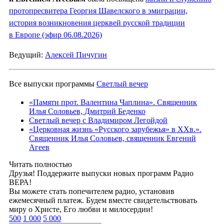
протопресвитера Георгия Шавелского в эмиграции,
история возникновения церквей русской традиции
в Европе (эфир 06.08.2026)
Ведущий:
Алексей Пичугин
Все выпуски программы
Светлый вечер
«Памяти прот. Валентина Чаплина». Священник
Илья Соловьев, Дмитрий Беденко
Светлый вечер с Владимиром Легойдой
«Церковная жизнь «Русского зарубежья» в ХХв.».
Священник Илья Соловьев, священник Евгений
Агеев
Читать полностью
Друзья! Поддержите выпуски новых программ Радио
ВЕРА!
Вы можете стать попечителем радио, установив
ежемесячный платеж. Будем вместе свидетельствовать
миру о Христе, Его любви и милосердии!
500
1 000
5 000