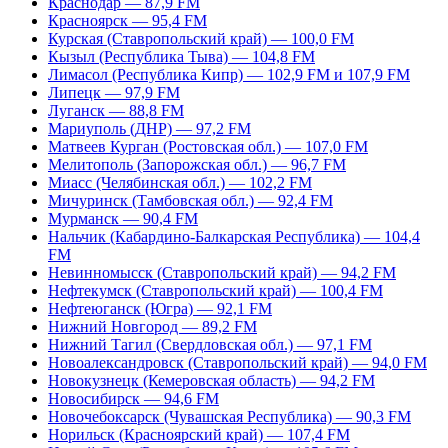
Краснодар — 87,9 FM
Красноярск — 95,4 FM
Курская (Ставропольский край) — 100,0 FM
Кызыл (Республика Тыва) — 104,8 FM
Лимасол (Республика Кипр) — 102,9 FM и 107,9 FM
Липецк — 97,9 FM
Луганск — 88,8 FM
Мариуполь (ДНР) — 97,2 FM
Матвеев Курган (Ростовская обл.) — 107,0 FM
Мелитополь (Запорожская обл.) — 96,7 FM
Миасс (Челябинская обл.) — 102,2 FM
Мичуринск (Тамбовская обл.) — 92,4 FM
Мурманск — 90,4 FM
Нальчик (Кабардино-Балкарская Республика) — 104,4
FM
Невинномысск (Ставропольский край) — 94,2 FM
Нефтекумск (Ставропольский край) — 100,4 FM
Нефтеюганск (Югра) — 92,1 FM
Нижний Новгород — 89,2 FM
Нижний Тагил (Свердловская обл.) — 97,1 FM
Новоалександровск (Ставропольский край) — 94,0 FM
Новокузнецк (Кемеровская область) — 94,2 FM
Новосибирск — 94,6 FM
Новочебоксарск (Чувашская Республика) — 90,3 FM
Норильск (Красноярский край) — 107,4 FM