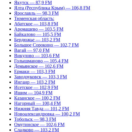
Якутск — 87,9 FM
Ялта (Республика Крым) — 106,8 FM
Ярославль — 98,3 FM
Тюменская область:
Абатское — 103,8 FM
Аромашево — 103,5 FM
Байкалово — 105,5 FM
Бердюжье — 103,2 FM
Большое Сорокино — 102,7 FM
Вагай — 97,0 FM
Викулово — 103,6 FM
Голышманово — 105,4 FM
Демьянское — 102,6 FM
Ермаки — 103,3 FM
Заводоуковск — 103,3 FM
Ингаир — 103,2 FM
Исетское — 102,9 FM
Ишим — 104,9 FM
Казанское — 100,2 FM
Нагорный — 100,4 FM
Нижняя Тавда — 101,2 FM
Новоалександровка — 100,2 FM
Тобольск — 98,3 FM
Омутинское — 102,6 FM
Сладково — 103,2 FM