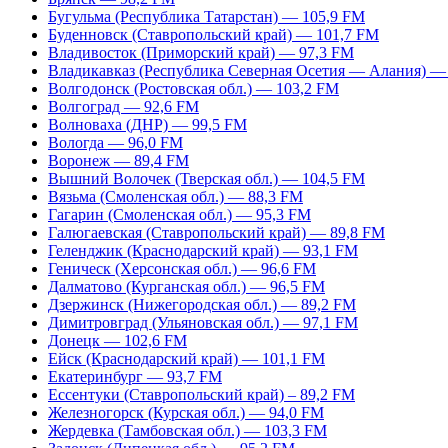
Бугульма (Республика Татарстан) — 105,9 FM
Буденновск (Ставропольский край) — 101,7 FM
Владивосток (Приморский край) — 97,3 FM
Владикавказ (Республика Северная Осетия — Алания) —
Волгодонск (Ростовская обл.) — 103,2 FM
Волгоград — 92,6 FM
Волноваха (ДНР) — 99,5 FM
Вологда — 96,0 FM
Воронеж — 89,4 FM
Вышний Волочек (Тверская обл.) — 104,5 FM
Вязьма (Смоленская обл.) — 88,3 FM
Гагарин (Смоленская обл.) — 95,3 FM
Галюгаевская (Ставропольский край) — 89,8 FM
Геленджик (Краснодарский край) — 93,1 FM
Геническ (Херсонская обл.) — 96,6 FM
Далматово (Курганская обл.) — 96,5 FM
Дзержинск (Нижегородская обл.) — 89,2 FM
Димитровград (Ульяновская обл.) — 97,1 FM
Донецк — 102,6 FM
Ейск (Краснодарский край) — 101,1 FM
Екатеринбург — 93,7 FM
Ессентуки (Ставропольский край) – 89,2 FM
Железногорск (Курская обл.) — 94,0 FM
Жердевка (Тамбовская обл.) — 103,3 FM