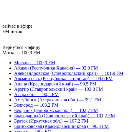
сейчас в эфире
FM-поток
Вернуться к эфиру
Москва - 100,9 FM
Москва — 100,9 FM
Абакан (Республика Хакасия) — 92,0 FM
Александровское (Ставропольский край) — 101,9 FM
Альметьевск (Республика Татарстан) — 99,6 FM
Анапа (Краснодарский край) — 90,5 FM
Арзгир (Ставропольский край) — 103,8 FM
Астрахань — 90,5 FM
Ахтубинск (Астраханская обл.) — 99,1 FM
Белгород — 103,2 FM
Бердянск (Запорожская обл.) — 102,7 FM
Благодарный (Ставропольский край) — 101,2 FM
Братск (Иркутская обл.) — 107,2 FM
Бриньковская (Краснодарский край) – 96,8 FM
Брянск — 98,2 FM