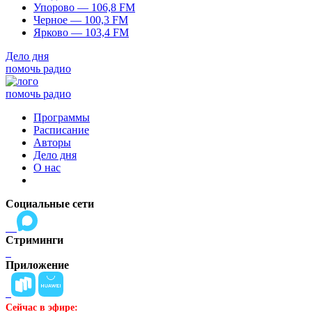
Упорово — 106,8 FM
Черное — 100,3 FM
Ярково — 103,4 FM
Дело дня
помочь радио
помочь радио
Программы
Расписание
Авторы
Дело дня
О нас
Социальные сети
Стриминги
Приложение
Сейчас в эфире: