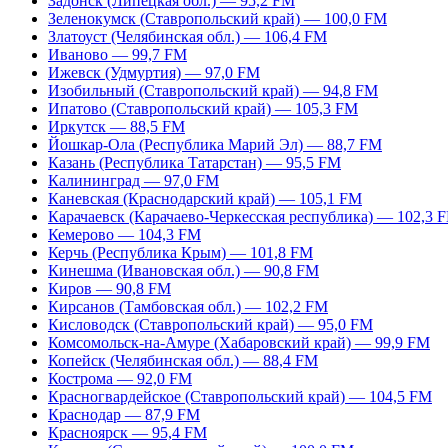
Задонск (Липецкая обл.) — 95,2 FM
Зеленокумск (Ставропольский край) — 100,0 FM
Златоуст (Челябинская обл.) — 106,4 FM
Иваново — 99,7 FM
Ижевск (Удмуртия) — 97,0 FM
Изобильный (Ставропольский край) — 94,8 FM
Ипатово (Ставропольский край) — 105,3 FM
Иркутск — 88,5 FM
Йошкар-Ола (Республика Марий Эл) — 88,7 FM
Казань (Республика Татарстан) — 95,5 FM
Калининград — 97,0 FM
Каневская (Краснодарский край) — 105,1 FM
Карачаевск (Карачаево-Черкесская республика) — 102,3 
Кемерово — 104,3 FM
Керчь (Республика Крым) — 101,8 FM
Кинешма (Ивановская обл.) — 90,8 FM
Киров — 90,8 FM
Кирсанов (Тамбовская обл.) — 102,2 FM
Кисловодск (Ставропольский край) — 95,0 FM
Комсомольск-на-Амуре (Хабаровский край) — 99,9 FM
Копейск (Челябинская обл.) — 88,4 FM
Кострома — 92,0 FM
Красногвардейское (Ставропольский край) — 104,5 FM
Краснодар — 87,9 FM
Красноярск — 95,4 FM