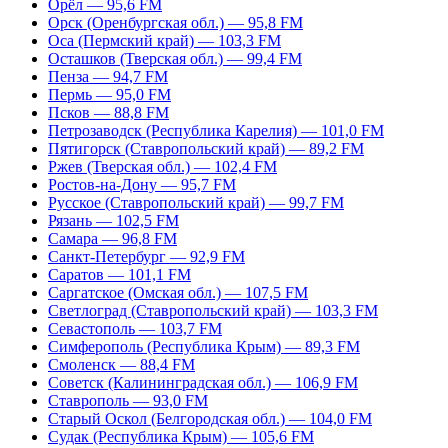
Орёл — 95,6 FM
Орск (Оренбургская обл.) — 95,8 FM
Оса (Пермский край) — 103,3 FM
Осташков (Тверская обл.) — 99,4 FM
Пенза — 94,7 FM
Пермь — 95,0 FM
Псков — 88,8 FM
Петрозаводск (Республика Карелия) — 101,0 FM
Пятигорск (Ставропольский край) — 89,2 FM
Ржев (Тверская обл.) — 102,4 FM
Ростов-на-Дону — 95,7 FM
Русское (Ставропольский край) — 99,7 FM
Рязань — 102,5 FM
Самара — 96,8 FM
Санкт-Петербург — 92,9 FM
Саратов — 101,1 FM
Саргатское (Омская обл.) — 107,5 FM
Светлоград (Ставропольский край) — 103,3 FM
Севастополь — 103,7 FM
Симферополь (Республика Крым) — 89,3 FM
Смоленск — 88,4 FM
Советск (Калининградская обл.) — 106,9 FM
Ставрополь — 93,0 FM
Старый Оскол (Белгородская обл.) — 104,0 FM
Судак (Республика Крым) — 105,6 FM