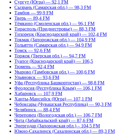
Сургут (Югра) — 92,1 FM
Сызрань (Самарская обл.) — 98,3 FM
Тамбов — 99,9 FM
Тверь — 89,4 FM
Тёмкино (Смоленская обл.) — 96,1 FM
Тирасполь (Приднестровье) — 88,3 FM
Тихорецк (Краснодарский край) — 102,4 FM
Токмак (Запорожская обл.) — 104,9 FM
Тольятти (Самарская обл.) — 94,9 FM
Томск — 92,6 FM
Торжок (Тверская обл.) — 94,7 FM
Туапсе (Краснодарский край) — 106,5
Тюмень — 92,4 FM
Уварово (Тамбовская обл.) — 100,6 FM
Ульяновск — 93,6 FM
Уфа (Республика Башкортостан) — 98,8 FM
Феодосия (Республика Крым) — 106,1 FM
Хабаровск — 107,9 FM
Ханты-Мансийск (Югра) — 107,1 FM
Чебоксары (Чувашская Республика) — 90,3 FM
Челябинск — 88,4 FM
Череповец (Вологодская обл.) — 106,7 FM
Чита (Забайкальский край) — 87,6 FM
Энергодар (Запорожская обл.) – 104,5 FM
Южно-Сахалинск (Сахалинская обл.) — 89,3 FM