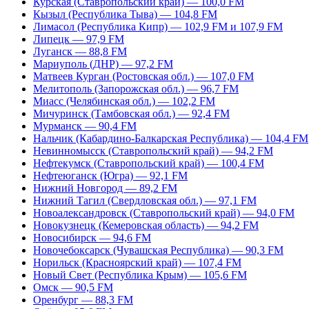
Курская (Ставропольский край) — 100,0 FM
Кызыл (Республика Тыва) — 104,8 FM
Лимасол (Республика Кипр) — 102,9 FM и 107,9 FM
Липецк — 97,9 FM
Луганск — 88,8 FM
Мариуполь (ДНР) — 97,2 FM
Матвеев Курган (Ростовская обл.) — 107,0 FM
Мелитополь (Запорожская обл.) — 96,7 FM
Миасс (Челябинская обл.) — 102,2 FM
Мичуринск (Тамбовская обл.) — 92,4 FM
Мурманск — 90,4 FM
Нальчик (Кабардино-Балкарская Республика) — 104,4 FM
Невинномысск (Ставропольский край) — 94,2 FM
Нефтекумск (Ставропольский край) — 100,4 FM
Нефтеюганск (Югра) — 92,1 FM
Нижний Новгород — 89,2 FM
Нижний Тагил (Свердловская обл.) — 97,1 FM
Новоалександровск (Ставропольский край) — 94,0 FM
Новокузнецк (Кемеровская область) — 94,2 FM
Новосибирск — 94,6 FM
Новочебоксарск (Чувашская Республика) — 90,3 FM
Норильск (Красноярский край) — 107,4 FM
Новый Свет (Республика Крым) — 105,6 FM
Омск — 90,5 FM
Оренбург — 88,3 FM