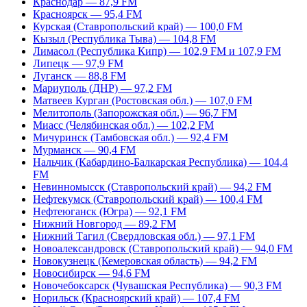
Краснодар — 87,9 FM
Красноярск — 95,4 FM
Курская (Ставропольский край) — 100,0 FM
Кызыл (Республика Тыва) — 104,8 FM
Лимасол (Республика Кипр) — 102,9 FM и 107,9 FM
Липецк — 97,9 FM
Луганск — 88,8 FM
Мариуполь (ДНР) — 97,2 FM
Матвеев Курган (Ростовская обл.) — 107,0 FM
Мелитополь (Запорожская обл.) — 96,7 FM
Миасс (Челябинская обл.) — 102,2 FM
Мичуринск (Тамбовская обл.) — 92,4 FM
Мурманск — 90,4 FM
Нальчик (Кабардино-Балкарская Республика) — 104,4
FM
Невинномысск (Ставропольский край) — 94,2 FM
Нефтекумск (Ставропольский край) — 100,4 FM
Нефтеюганск (Югра) — 92,1 FM
Нижний Новгород — 89,2 FM
Нижний Тагил (Свердловская обл.) — 97,1 FM
Новоалександровск (Ставропольский край) — 94,0 FM
Новокузнецк (Кемеровская область) — 94,2 FM
Новосибирск — 94,6 FM
Новочебоксарск (Чувашская Республика) — 90,3 FM
Норильск (Красноярский край) — 107,4 FM