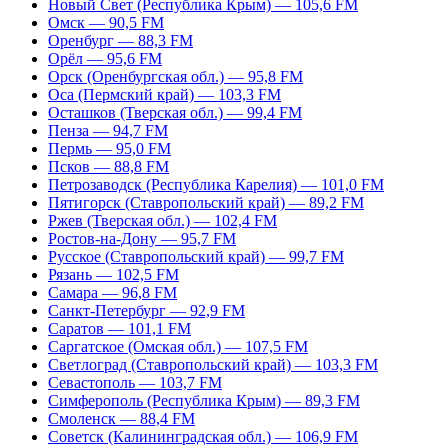
Новый Свет (Республика Крым) — 105,6 FM
Омск — 90,5 FM
Оренбург — 88,3 FM
Орёл — 95,6 FM
Орск (Оренбургская обл.) — 95,8 FM
Оса (Пермский край) — 103,3 FM
Осташков (Тверская обл.) — 99,4 FM
Пенза — 94,7 FM
Пермь — 95,0 FM
Псков — 88,8 FM
Петрозаводск (Республика Карелия) — 101,0 FM
Пятигорск (Ставропольский край) — 89,2 FM
Ржев (Тверская обл.) — 102,4 FM
Ростов-на-Дону — 95,7 FM
Русское (Ставропольский край) — 99,7 FM
Рязань — 102,5 FM
Самара — 96,8 FM
Санкт-Петербург — 92,9 FM
Саратов — 101,1 FM
Саргатское (Омская обл.) — 107,5 FM
Светлоград (Ставропольский край) — 103,3 FM
Севастополь — 103,7 FM
Симферополь (Республика Крым) — 89,3 FM
Смоленск — 88,4 FM
Советск (Калининградская обл.) — 106,9 FM