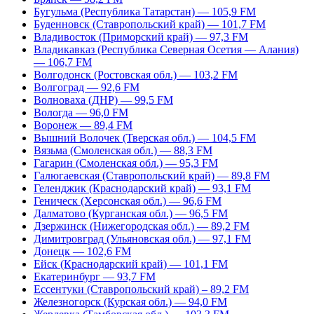
Бугульма (Республика Татарстан) — 105,9 FM
Буденновск (Ставропольский край) — 101,7 FM
Владивосток (Приморский край) — 97,3 FM
Владикавказ (Республика Северная Осетия — Алания)
— 106,7 FM
Волгодонск (Ростовская обл.) — 103,2 FM
Волгоград — 92,6 FM
Волноваха (ДНР) — 99,5 FM
Вологда — 96,0 FM
Воронеж — 89,4 FM
Вышний Волочек (Тверская обл.) — 104,5 FM
Вязьма (Смоленская обл.) — 88,3 FM
Гагарин (Смоленская обл.) — 95,3 FM
Галюгаевская (Ставропольский край) — 89,8 FM
Геленджик (Краснодарский край) — 93,1 FM
Геническ (Херсонская обл.) — 96,6 FM
Далматово (Курганская обл.) — 96,5 FM
Дзержинск (Нижегородская обл.) — 89,2 FM
Димитровград (Ульяновская обл.) — 97,1 FM
Донецк — 102,6 FM
Ейск (Краснодарский край) — 101,1 FM
Екатеринбург — 93,7 FM
Ессентуки (Ставропольский край) – 89,2 FM
Железногорск (Курская обл.) — 94,0 FM