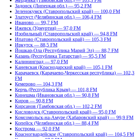
Жердевка (Тамбовская обл.) — 103,3 FM
Задонск (Липецкая обл.) — 95,2 FM
Зеленокумск (Ставропольский край) — 100,0 FM
Златоуст (Челябинская обл.) — 106,4 FM
Иваново — 99,7 FM
Ижевск (Удмуртия) — 97,0 FM
Изобильный (Ставропольский край) — 94,8 FM
Ипатово (Ставропольский край) — 105,3 FM
Иркутск — 88,5 FM
Йошкар-Ола (Республика Марий Эл) — 88,7 FM
Казань (Республика Татарстан) — 95,5 FM
Калининград — 97,0 FM
Каневская (Краснодарский край) — 105,1 FM
Карачаевск (Карачаево-Черкесская республика) — 102,3
FM
Кемерово — 104,3 FM
Керчь (Республика Крым) — 101,8 FM
Кинешма (Ивановская обл.) — 90,8 FM
Киров — 90,8 FM
Кирсанов (Тамбовская обл.) — 102,2 FM
Кисловодск (Ставропольский край) — 95,0 FM
Комсомольск-на-Амуре (Хабаровский край) — 99,9 FM
Копейск (Челябинская обл.) — 88,4 FM
Кострома — 92,0 FM
Красногвардейское (Ставропольский край) — 104,5 FM