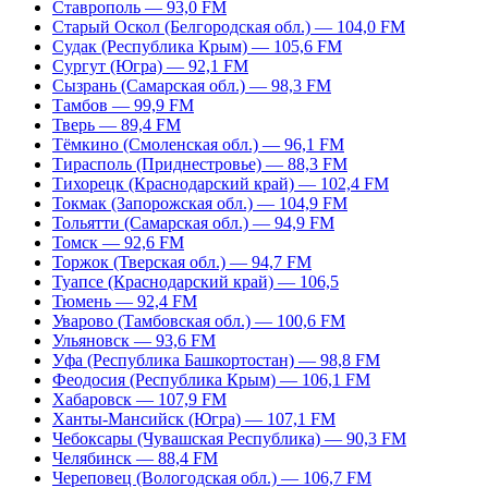
Ставрополь — 93,0 FM
Старый Оскол (Белгородская обл.) — 104,0 FM
Судак (Республика Крым) — 105,6 FM
Сургут (Югра) — 92,1 FM
Сызрань (Самарская обл.) — 98,3 FM
Тамбов — 99,9 FM
Тверь — 89,4 FM
Тёмкино (Смоленская обл.) — 96,1 FM
Тирасполь (Приднестровье) — 88,3 FM
Тихорецк (Краснодарский край) — 102,4 FM
Токмак (Запорожская обл.) — 104,9 FM
Тольятти (Самарская обл.) — 94,9 FM
Томск — 92,6 FM
Торжок (Тверская обл.) — 94,7 FM
Туапсе (Краснодарский край) — 106,5
Тюмень — 92,4 FM
Уварово (Тамбовская обл.) — 100,6 FM
Ульяновск — 93,6 FM
Уфа (Республика Башкортостан) — 98,8 FM
Феодосия (Республика Крым) — 106,1 FM
Хабаровск — 107,9 FM
Ханты-Мансийск (Югра) — 107,1 FM
Чебоксары (Чувашская Республика) — 90,3 FM
Челябинск — 88,4 FM
Череповец (Вологодская обл.) — 106,7 FM