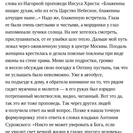
слова из Нагорной проповеди Иисуса Христа: «Блаженны
нищие духам, ибо их есть Царство Небесное, блаженны
алчущие ныне...» Надо же, блаженную встретила. Глаза
ее были очень светлыми и чистыми, а морщинки у глаз
напоминали лучики солнца. На нее хотелось смотреть,
прислушиваться, от ее улыбки шло тепло. Дальше мой путь
лежал через оживленную улицу в центре Москвы. Поодаль
женщина крестилась и делала поясные поклоны при виде
иконы на стене храма. Мимо шли подростки, громко
и весело обсуждая свою поездку в Оптину пустынь, так что
не услышать было невозможно. Уже в автобусе,
на подъезде к дому, я обратила внимание на то, что рядом
сидит мужчина и молится — в его руках был изрядно
потрепанный молитвослов, видно, читанный. Вот это да,
так это же тоже проповедь. Так через других людей
я получила ответ на мой вопрос. Позже я нашла точную
формулировку этого ответа в словах владыки Антония
Сурожского: «Никто не может уверовать в Бога, если
не увидит свет вечной жизни в глазах другого человека».