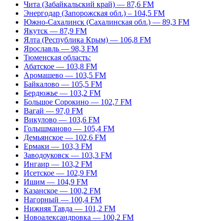
Чита (Забайкальский край) — 87,6 FM
Энергодар (Запорожская обл.) – 104,5 FM
Южно-Сахалинск (Сахалинская обл.) — 89,3 FM
Якутск — 87,9 FM
Ялта (Республика Крым) — 106,8 FM
Ярославль — 98,3 FM
Тюменская область:
Абатское — 103,8 FM
Аромашево — 103,5 FM
Байкалово — 105,5 FM
Бердюжье — 103,2 FM
Большое Сорокино — 102,7 FM
Вагай — 97,0 FM
Викулово — 103,6 FM
Голышманово — 105,4 FM
Демьянское — 102,6 FM
Ермаки — 103,3 FM
Заводоуковск — 103,3 FM
Ингаир — 103,2 FM
Исетское — 102,9 FM
Ишим — 104,9 FM
Казанское — 100,2 FM
Нагорный — 100,4 FM
Нижняя Тавда — 101,2 FM
Новоалександровка — 100,2 FM