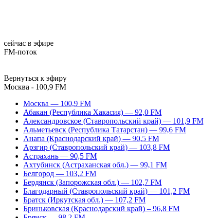
сейчас в эфире
FM-поток
Вернуться к эфиру
Москва - 100,9 FM
Москва — 100,9 FM
Абакан (Республика Хакасия) — 92,0 FM
Александровское (Ставропольский край) — 101,9 FM
Альметьевск (Республика Татарстан) — 99,6 FM
Анапа (Краснодарский край) — 90,5 FM
Арзгир (Ставропольский край) — 103,8 FM
Астрахань — 90,5 FM
Ахтубинск (Астраханская обл.) — 99,1 FM
Белгород — 103,2 FM
Бердянск (Запорожская обл.) — 102,7 FM
Благодарный (Ставропольский край) — 101,2 FM
Братск (Иркутская обл.) — 107,2 FM
Бриньковская (Краснодарский край) – 96,8 FM
Брянск — 98,2 FM