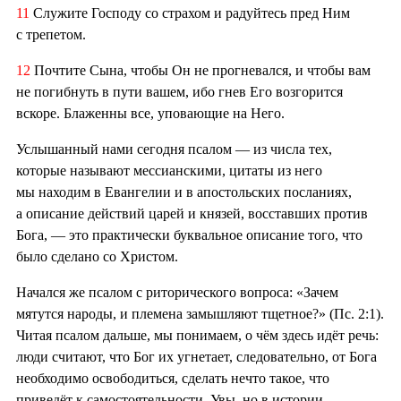
11
Служите Господу со страхом и радуйтесь пред Ним
с трепетом.
12
Почтите Сына, чтобы Он не прогневался, и чтобы вам
не погибнуть в пути вашем, ибо гнев Его возгорится
вскоре. Блаженны все, уповающие на Него.
Услышанный нами сегодня псалом — из числа тех,
которые называют мессианскими, цитаты из него
мы находим в Евангелии и в апостольских посланиях,
а описание действий царей и князей, восставших против
Бога, — это практически буквальное описание того, что
было сделано со Христом.
Начался же псалом с риторического вопроса: «Зачем
мятутся народы, и племена замышляют тщетное?» (Пс. 2:1).
Читая псалом дальше, мы понимаем, о чём здесь идёт речь:
люди считают, что Бог их угнетает, следовательно, от Бога
необходимо освободиться, сделать нечто такое, что
приведёт к самостоятельности. Увы, но в истории