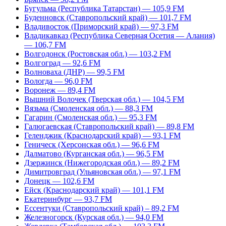
Бугульма (Республика Татарстан) — 105,9 FM
Буденновск (Ставропольский край) — 101,7 FM
Владивосток (Приморский край) — 97,3 FM
Владикавказ (Республика Северная Осетия — Алания)
— 106,7 FM
Волгодонск (Ростовская обл.) — 103,2 FM
Волгоград — 92,6 FM
Волноваха (ДНР) — 99,5 FM
Вологда — 96,0 FM
Воронеж — 89,4 FM
Вышний Волочек (Тверская обл.) — 104,5 FM
Вязьма (Смоленская обл.) — 88,3 FM
Гагарин (Смоленская обл.) — 95,3 FM
Галюгаевская (Ставропольский край) — 89,8 FM
Геленджик (Краснодарский край) — 93,1 FM
Геническ (Херсонская обл.) — 96,6 FM
Далматово (Курганская обл.) — 96,5 FM
Дзержинск (Нижегородская обл.) — 89,2 FM
Димитровград (Ульяновская обл.) — 97,1 FM
Донецк — 102,6 FM
Ейск (Краснодарский край) — 101,1 FM
Екатеринбург — 93,7 FM
Ессентуки (Ставропольский край) – 89,2 FM
Железногорск (Курская обл.) — 94,0 FM