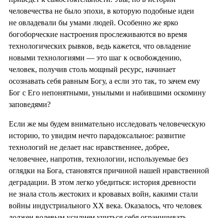
человечества не было эпохи, в которую подобные идеи
не овладевали бы умами людей. Особенно же ярко
богоборческие настроения прослеживаются во время
технологических рывков, ведь кажется, что овладение
новыми технологиями — это шаг к освобождению,
человек, получив столь мощный ресурс, начинает
осознавать себя равным Богу, а если это так, то зачем ему
Бог с Его непонятными, унылыми и набившими оскомину
заповедями?
Если же мы будем внимательно исследовать человеческую
историю, то увидим нечто парадоксальное: развитие
технологий не делает нас нравственнее, добрее,
человечнее, напротив, технологии, используемые без
оглядки на Бога, становятся причиной нашей нравственной
деградации. В этом легко убедиться: история древности
не знала столь жестоких и кровавых войн, какими стали
войны индустриального XX века. Оказалось, что человек
должен волевым усилием учиться себя ограничивать.