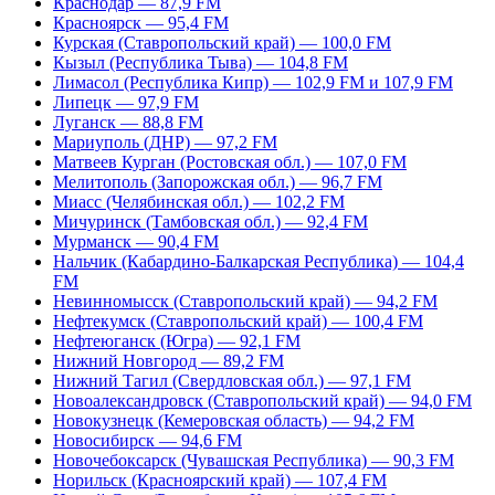
Краснодар — 87,9 FM
Красноярск — 95,4 FM
Курская (Ставропольский край) — 100,0 FM
Кызыл (Республика Тыва) — 104,8 FM
Лимасол (Республика Кипр) — 102,9 FM и 107,9 FM
Липецк — 97,9 FM
Луганск — 88,8 FM
Мариуполь (ДНР) — 97,2 FM
Матвеев Курган (Ростовская обл.) — 107,0 FM
Мелитополь (Запорожская обл.) — 96,7 FM
Миасс (Челябинская обл.) — 102,2 FM
Мичуринск (Тамбовская обл.) — 92,4 FM
Мурманск — 90,4 FM
Нальчик (Кабардино-Балкарская Республика) — 104,4
FM
Невинномысск (Ставропольский край) — 94,2 FM
Нефтекумск (Ставропольский край) — 100,4 FM
Нефтеюганск (Югра) — 92,1 FM
Нижний Новгород — 89,2 FM
Нижний Тагил (Свердловская обл.) — 97,1 FM
Новоалександровск (Ставропольский край) — 94,0 FM
Новокузнецк (Кемеровская область) — 94,2 FM
Новосибирск — 94,6 FM
Новочебоксарск (Чувашская Республика) — 90,3 FM
Норильск (Красноярский край) — 107,4 FM