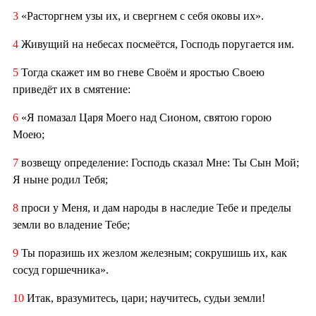
3
«Расторгнем узы их, и свергнем с себя оковы их».
4
Живущий на небесах посмеётся, Господь поругается им.
5
Тогда скажет им во гневе Своём и яростью Своею
приведёт их в смятение:
6
«Я помазал Царя Моего над Сионом, святою горою
Моею;
7
возвещу определение: Господь сказал Мне: Ты Сын Мой;
Я ныне родил Тебя;
8
проси у Меня, и дам народы в наследие Тебе и пределы
земли во владение Тебе;
9
Ты поразишь их жезлом железным; сокрушишь их, как
сосуд горшечника».
10
Итак, вразумитесь, цари; научитесь, судьи земли!