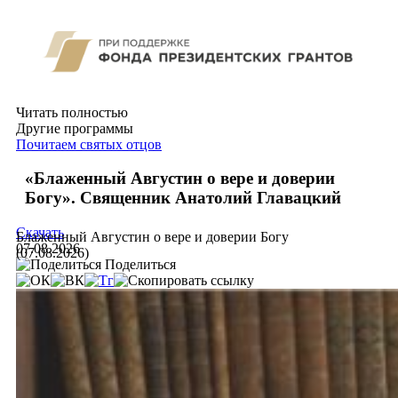
Читать полностью
Другие программы
Почитаем святых отцов
«Блаженный Августин о вере и доверии
Богу». Священник Анатолий Главацкий
Скачать
Блаженный Августин о вере и доверии Богу
07.08.2026
(07.08.2026)
Поделиться