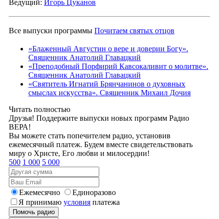
Ведущий:
Игорь Цуканов
Все выпуски программы
Почитаем святых отцов
«Блаженный Августин о вере и доверии Богу».
Священник Анатолий Главацкий
«Преподобный Порфирий Кавсокаливит о молитве».
Священник Анатолий Главацкий
«Святитель Игнатий Брянчанинов о духовных
смыслах искусства». Священник Михаил Дочия
Читать полностью
Друзья! Поддержите выпуски новых программ Радио
ВЕРА!
Вы можете стать попечителем радио, установив
ежемесячный платеж. Будем вместе свидетельствовать
миру о Христе, Его любви и милосердии!
500
1 000
5 000
Ежемесячно
Единоразово
Я принимаю
условия
платежа
Помочь радио