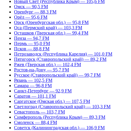
Новый Свет (Республика Крым) — 105,6 FM
Омск — 90,5 FM
Оренбург — 88,3 FM
Орёл — 95,6 FM
Орск (Оренбургская обл.) — 95,8 FM
Оса (Пермский край) — 103,3 FM
Осташков (Тверская обл.) — 99,4 FM
Пенза — 94,7 FM
Пермь — 95,0 FM
Псков — 88,8 FM
Петрозаводск (Республика Карелия) — 101,0 FM
Пятигорск (Ставропольский край) — 89,2 FM
Ржев (Тверская обл.) — 102,4 FM
Ростов-на-Дону — 95,7 FM
Русское (Ставропольский край) — 99,7 FM
Рязань — 102,5 FM
Самара — 96,8 FM
Санкт-Петербург — 92,9 FM
Саратов — 101,1 FM
Саргатское (Омская обл.) — 107,5 FM
Светлоград (Ставропольский край) — 103,3 FM
Севастополь — 103,7 FM
Симферополь (Республика Крым) — 89,3 FM
Смоленск — 88,4 FM
Советск (Калининградская обл.) — 106,9 FM