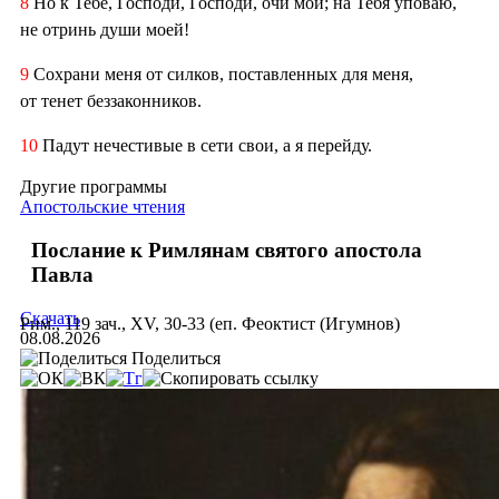
8
Но к Тебе, Господи, Господи, очи мои; на Тебя уповаю,
не отринь души моей!
9
Сохрани меня от силков, поставленных для меня,
от тенет беззаконников.
10
Падут нечестивые в сети свои, а я перейду.
Другие программы
Апостольские чтения
Послание к Римлянам святого апостола
Павла
Скачать
Рим., 119 зач., XV, 30-33 (еп. Феоктист (Игумнов)
08.08.2026
Поделиться