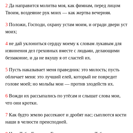
2
Да направится молитва моя, как фимиам, перед лицом
Твоим, воздеяние рук моих — как жертва вечерняя.
3
Положи, Господи, охрану устам моим, и огради двери уст
моих;
4
не дай уклониться сердцу моему к словам лукавым для
извинения дел греховных вместе с людьми, делающими
беззаконие, и да не вкушу я от сластей их.
5
Пусть наказывает меня праведник: это милость; пусть
обличает меня: это лучший елей, который не повредит
голове моей; но мольбы мои — против злодейств их.
6
Вожди их рассыпались по утёсам и слышат слова мои,
что они кротки.
7
Как будто землю рассекают и дробят нас; сыплются кости
наши в челюсти преисподней.