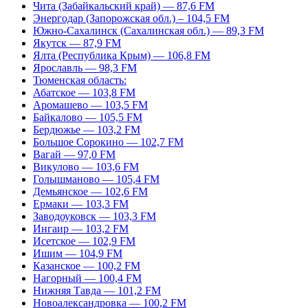
Чита (Забайкальский край) — 87,6 FM
Энергодар (Запорожская обл.) – 104,5 FM
Южно-Сахалинск (Сахалинская обл.) — 89,3 FM
Якутск — 87,9 FM
Ялта (Республика Крым) — 106,8 FM
Ярославль — 98,3 FM
Тюменская область:
Абатское — 103,8 FM
Аромашево — 103,5 FM
Байкалово — 105,5 FM
Бердюжье — 103,2 FM
Большое Сорокино — 102,7 FM
Вагай — 97,0 FM
Викулово — 103,6 FM
Голышманово — 105,4 FM
Демьянское — 102,6 FM
Ермаки — 103,3 FM
Заводоуковск — 103,3 FM
Ингаир — 103,2 FM
Исетское — 102,9 FM
Ишим — 104,9 FM
Казанское — 100,2 FM
Нагорный — 100,4 FM
Нижняя Тавда — 101,2 FM
Новоалександровка — 100,2 FM