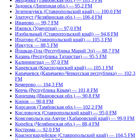
Жердевка (Тамбовская обл.) — 103,3 FM
Задонск (Липецкая обл.) — 95,2 FM
Зеленокумск (Ставропольский край) — 100,0 FM
Златоуст (Челябинская обл.) — 106,4 FM
Иваново — 99,7 FM
Ижевск (Удмуртия) — 97,0 FM
Изобильный (Ставропольский край) — 94,8 FM
Ипатово (Ставропольский край) — 105,3 FM
Иркутск — 88,5 FM
Йошкар-Ола (Республика Марий Эл) — 88,7 FM
Казань (Республика Татарстан) — 95,5 FM
Калининград — 97,0 FM
Каневская (Краснодарский край) — 105,1 FM
Карачаевск (Карачаево-Черкесская республика) — 102,3
FM
Кемерово — 104,3 FM
Керчь (Республика Крым) — 101,8 FM
Кинешма (Ивановская обл.) — 90,8 FM
Киров — 90,8 FM
Кирсанов (Тамбовская обл.) — 102,2 FM
Кисловодск (Ставропольский край) — 95,0 FM
Комсомольск-на-Амуре (Хабаровский край) — 99,9 FM
Копейск (Челябинская обл.) — 88,4 FM
Кострома — 92,0 FM
Красногвардейское (Ставропольский край) — 104,5 FM