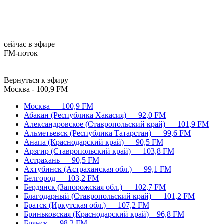
сейчас в эфире
FM-поток
Вернуться к эфиру
Москва - 100,9 FM
Москва — 100,9 FM
Абакан (Республика Хакасия) — 92,0 FM
Александровское (Ставропольский край) — 101,9 FM
Альметьевск (Республика Татарстан) — 99,6 FM
Анапа (Краснодарский край) — 90,5 FM
Арзгир (Ставропольский край) — 103,8 FM
Астрахань — 90,5 FM
Ахтубинск (Астраханская обл.) — 99,1 FM
Белгород — 103,2 FM
Бердянск (Запорожская обл.) — 102,7 FM
Благодарный (Ставропольский край) — 101,2 FM
Братск (Иркутская обл.) — 107,2 FM
Бриньковская (Краснодарский край) – 96,8 FM
Брянск — 98,2 FM