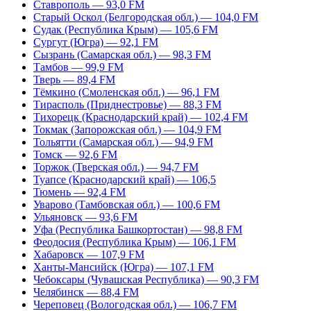
Ставрополь — 93,0 FM
Старый Оскол (Белгородская обл.) — 104,0 FM
Судак (Республика Крым) — 105,6 FM
Сургут (Югра) — 92,1 FM
Сызрань (Самарская обл.) — 98,3 FM
Тамбов — 99,9 FM
Тверь — 89,4 FM
Тёмкино (Смоленская обл.) — 96,1 FM
Тирасполь (Приднестровье) — 88,3 FM
Тихорецк (Краснодарский край) — 102,4 FM
Токмак (Запорожская обл.) — 104,9 FM
Тольятти (Самарская обл.) — 94,9 FM
Томск — 92,6 FM
Торжок (Тверская обл.) — 94,7 FM
Туапсе (Краснодарский край) — 106,5
Тюмень — 92,4 FM
Уварово (Тамбовская обл.) — 100,6 FM
Ульяновск — 93,6 FM
Уфа (Республика Башкортостан) — 98,8 FM
Феодосия (Республика Крым) — 106,1 FM
Хабаровск — 107,9 FM
Ханты-Мансийск (Югра) — 107,1 FM
Чебоксары (Чувашская Республика) — 90,3 FM
Челябинск — 88,4 FM
Череповец (Вологодская обл.) — 106,7 FM