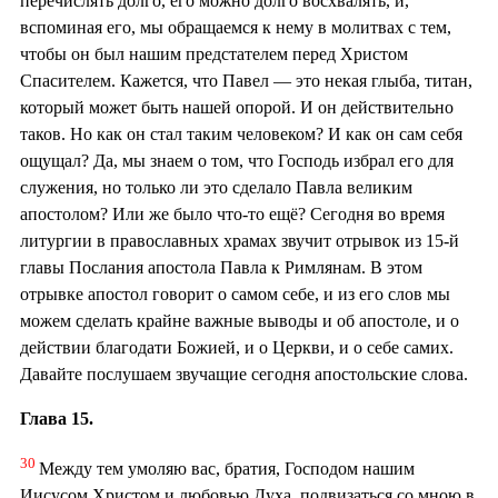
перечислять долго, его можно долго восхвалять, и,
вспоминая его, мы обращаемся к нему в молитвах с тем,
чтобы он был нашим предстателем перед Христом
Спасителем. Кажется, что Павел — это некая глыба, титан,
который может быть нашей опорой. И он действительно
таков. Но как он стал таким человеком? И как он сам себя
ощущал? Да, мы знаем о том, что Господь избрал его для
служения, но только ли это сделало Павла великим
апостолом? Или же было что-то ещё? Сегодня во время
литургии в православных храмах звучит отрывок из 15-й
главы Послания апостола Павла к Римлянам. В этом
отрывке апостол говорит о самом себе, и из его слов мы
можем сделать крайне важные выводы и об апостоле, и о
действии благодати Божией, и о Церкви, и о себе самих.
Давайте послушаем звучащие сегодня апостольские слова.
Глава 15.
30
Между тем умоляю вас, братия, Господом нашим
Иисусом Христом и любовью Духа, подвизаться со мною в