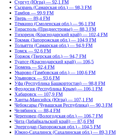
Сургут (Югра) — 92,1 FM
Сызрань (Самарская обл.) — 98,3 FM
Тамбов — 99,9 FM
Тверь — 89,4 FM
Тёмкино (Смоленская обл.) — 96,1 FM
Тирасполь (Приднестровье) — 88,3 FM
Тихорецк (Краснодарский край) — 102,4 FM
Токмак (Запорожская обл.) — 104,9 FM
Тольятти (Самарская обл.) — 94,9 FM
Томск — 92,6 FM
Торжок (Тверская обл.) — 94,7 FM
Туапсе (Краснодарский край) — 106,5
Тюмень — 92,4 FM
Уварово (Тамбовская обл.) — 100,6 FM
Ульяновск — 93,6 FM
Уфа (Республика Башкортостан) — 98,8 FM
Феодосия (Республика Крым) — 106,1 FM
Хабаровск — 107,9 FM
Ханты-Мансийск (Югра) — 107,1 FM
Чебоксары (Чувашская Республика) — 90,3 FM
Челябинск — 88,4 FM
Череповец (Вологодская обл.) — 106,7 FM
Чита (Забайкальский край) — 87,6 FM
Энергодар (Запорожская обл.) – 104,5 FM
Южно-Сахалинск (Сахалинская обл.) — 89,3 FM