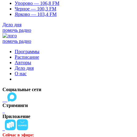
Упорово — 106,8 FM
Черное — 100,3 FM
Ярково — 103,4 FM
Дело дня
помочь радио
помочь радио
Программы
Расписание
Авторы
Дело дня
О нас
Социальные сети
Стриминги
Приложение
Сейчас в эфире: