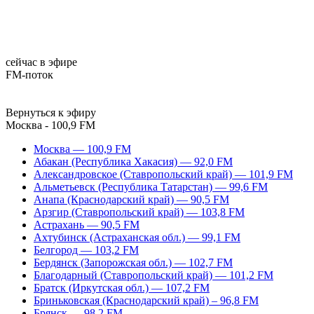
сейчас в эфире
FM-поток
Вернуться к эфиру
Москва - 100,9 FM
Москва — 100,9 FM
Абакан (Республика Хакасия) — 92,0 FM
Александровское (Ставропольский край) — 101,9 FM
Альметьевск (Республика Татарстан) — 99,6 FM
Анапа (Краснодарский край) — 90,5 FM
Арзгир (Ставропольский край) — 103,8 FM
Астрахань — 90,5 FM
Ахтубинск (Астраханская обл.) — 99,1 FM
Белгород — 103,2 FM
Бердянск (Запорожская обл.) — 102,7 FM
Благодарный (Ставропольский край) — 101,2 FM
Братск (Иркутская обл.) — 107,2 FM
Бриньковская (Краснодарский край) – 96,8 FM
Брянск — 98,2 FM