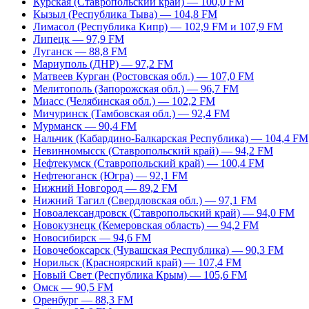
Курская (Ставропольский край) — 100,0 FM
Кызыл (Республика Тыва) — 104,8 FM
Лимасол (Республика Кипр) — 102,9 FM и 107,9 FM
Липецк — 97,9 FM
Луганск — 88,8 FM
Мариуполь (ДНР) — 97,2 FM
Матвеев Курган (Ростовская обл.) — 107,0 FM
Мелитополь (Запорожская обл.) — 96,7 FM
Миасс (Челябинская обл.) — 102,2 FM
Мичуринск (Тамбовская обл.) — 92,4 FM
Мурманск — 90,4 FM
Нальчик (Кабардино-Балкарская Республика) — 104,4 FM
Невинномысск (Ставропольский край) — 94,2 FM
Нефтекумск (Ставропольский край) — 100,4 FM
Нефтеюганск (Югра) — 92,1 FM
Нижний Новгород — 89,2 FM
Нижний Тагил (Свердловская обл.) — 97,1 FM
Новоалександровск (Ставропольский край) — 94,0 FM
Новокузнецк (Кемеровская область) — 94,2 FM
Новосибирск — 94,6 FM
Новочебоксарск (Чувашская Республика) — 90,3 FM
Норильск (Красноярский край) — 107,4 FM
Новый Свет (Республика Крым) — 105,6 FM
Омск — 90,5 FM
Оренбург — 88,3 FM