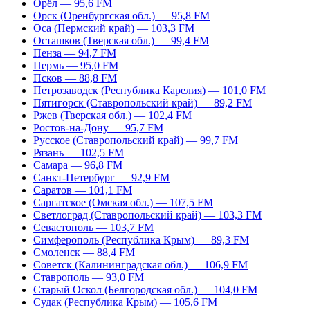
Орёл — 95,6 FM
Орск (Оренбургская обл.) — 95,8 FM
Оса (Пермский край) — 103,3 FM
Осташков (Тверская обл.) — 99,4 FM
Пенза — 94,7 FM
Пермь — 95,0 FM
Псков — 88,8 FM
Петрозаводск (Республика Карелия) — 101,0 FM
Пятигорск (Ставропольский край) — 89,2 FM
Ржев (Тверская обл.) — 102,4 FM
Ростов-на-Дону — 95,7 FM
Русское (Ставропольский край) — 99,7 FM
Рязань — 102,5 FM
Самара — 96,8 FM
Санкт-Петербург — 92,9 FM
Саратов — 101,1 FM
Саргатское (Омская обл.) — 107,5 FM
Светлоград (Ставропольский край) — 103,3 FM
Севастополь — 103,7 FM
Симферополь (Республика Крым) — 89,3 FM
Смоленск — 88,4 FM
Советск (Калининградская обл.) — 106,9 FM
Ставрополь — 93,0 FM
Старый Оскол (Белгородская обл.) — 104,0 FM
Судак (Республика Крым) — 105,6 FM