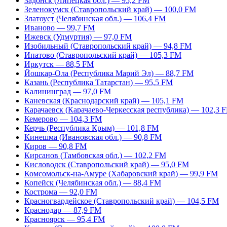
Задонск (Липецкая обл.) — 95,2 FM
Зеленокумск (Ставропольский край) — 100,0 FM
Златоуст (Челябинская обл.) — 106,4 FM
Иваново — 99,7 FM
Ижевск (Удмуртия) — 97,0 FM
Изобильный (Ставропольский край) — 94,8 FM
Ипатово (Ставропольский край) — 105,3 FM
Иркутск — 88,5 FM
Йошкар-Ола (Республика Марий Эл) — 88,7 FM
Казань (Республика Татарстан) — 95,5 FM
Калининград — 97,0 FM
Каневская (Краснодарский край) — 105,1 FM
Карачаевск (Карачаево-Черкесская республика) — 102,3 
Кемерово — 104,3 FM
Керчь (Республика Крым) — 101,8 FM
Кинешма (Ивановская обл.) — 90,8 FM
Киров — 90,8 FM
Кирсанов (Тамбовская обл.) — 102,2 FM
Кисловодск (Ставропольский край) — 95,0 FM
Комсомольск-на-Амуре (Хабаровский край) — 99,9 FM
Копейск (Челябинская обл.) — 88,4 FM
Кострома — 92,0 FM
Красногвардейское (Ставропольский край) — 104,5 FM
Краснодар — 87,9 FM
Красноярск — 95,4 FM