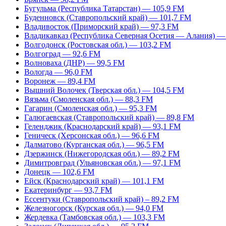
Бугульма (Республика Татарстан) — 105,9 FM
Буденновск (Ставропольский край) — 101,7 FM
Владивосток (Приморский край) — 97,3 FM
Владикавказ (Республика Северная Осетия — Алания) —
Волгодонск (Ростовская обл.) — 103,2 FM
Волгоград — 92,6 FM
Волноваха (ДНР) — 99,5 FM
Вологда — 96,0 FM
Воронеж — 89,4 FM
Вышний Волочек (Тверская обл.) — 104,5 FM
Вязьма (Смоленская обл.) — 88,3 FM
Гагарин (Смоленская обл.) — 95,3 FM
Галюгаевская (Ставропольский край) — 89,8 FM
Геленджик (Краснодарский край) — 93,1 FM
Геническ (Херсонская обл.) — 96,6 FM
Далматово (Курганская обл.) — 96,5 FM
Дзержинск (Нижегородская обл.) — 89,2 FM
Димитровград (Ульяновская обл.) — 97,1 FM
Донецк — 102,6 FM
Ейск (Краснодарский край) — 101,1 FM
Екатеринбург — 93,7 FM
Ессентуки (Ставропольский край) – 89,2 FM
Железногорск (Курская обл.) — 94,0 FM
Жердевка (Тамбовская обл.) — 103,3 FM