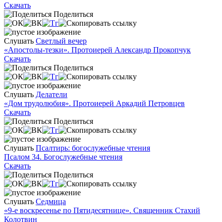
Скачать
Поделиться
Слушать
Светлый вечер
«Апостолы-тезки». Протоиерей Александр Прокопчук
Скачать
Поделиться
Слушать
Делатели
«Дом трудолюбия». Протоиерей Аркадий Петровцев
Скачать
Поделиться
Слушать
Псалтирь: богослужебные чтения
Псалом 34. Богослужебные чтения
Скачать
Поделиться
Слушать
Седмица
«9-е воскресенье по Пятидесятнице». Священник Стахий
Колотвин