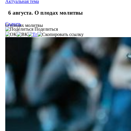
Актуальная тема
6 августа. О плодах молитвы
Скачать
О плодах молитвы
Поделиться