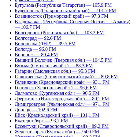
Бугульма (Республика Татарстан) — 105,9 FM
Буденновск (Ставропольский край) — 101,7 FM
Владивосток (Приморский край) — 97,3 FM
Владикавказ (Республика Северная Осетия — Алания)
— 106,7 FM
Волгодонск (Ростовская обл.) — 103,2 FM
Волгоград — 92,6 FM
Волноваха (ДНР) — 99,5 FM
Вологда — 96,0 FM
Воронеж — 89,4 FM
Вышний Волочек (Тверская обл.) — 104,5 FM
Вязьма (Смоленская обл.) — 88,3 FM
Гагарин (Смоленская обл.) — 95,3 FM
Галюгаевская (Ставропольский край) — 89,8 FM
Геленджик (Краснодарский край) — 93,1 FM
Геническ (Херсонская обл.) — 96,6 FM
Далматово (Курганская обл.) — 96,5 FM
Дзержинск (Нижегородская обл.) — 89,2 FM
Димитровград (Ульяновская обл.) — 97,1 FM
Донецк — 102,6 FM
Ейск (Краснодарский край) — 101,1 FM
Екатеринбург — 93,7 FM
Ессентуки (Ставропольский край) – 89,2 FM
Железногорск (Курская обл.) — 94,0 FM