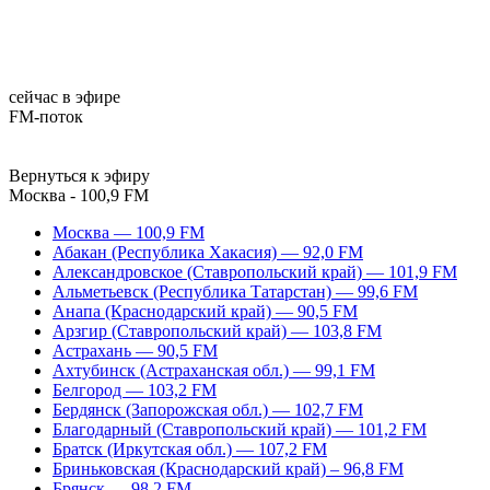
сейчас в эфире
FM-поток
Вернуться к эфиру
Москва - 100,9 FM
Москва — 100,9 FM
Абакан (Республика Хакасия) — 92,0 FM
Александровское (Ставропольский край) — 101,9 FM
Альметьевск (Республика Татарстан) — 99,6 FM
Анапа (Краснодарский край) — 90,5 FM
Арзгир (Ставропольский край) — 103,8 FM
Астрахань — 90,5 FM
Ахтубинск (Астраханская обл.) — 99,1 FM
Белгород — 103,2 FM
Бердянск (Запорожская обл.) — 102,7 FM
Благодарный (Ставропольский край) — 101,2 FM
Братск (Иркутская обл.) — 107,2 FM
Бриньковская (Краснодарский край) – 96,8 FM
Брянск — 98,2 FM