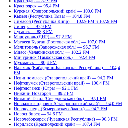
Краснодар — 87,9 FM
Красноярск — 95,4 FM
Курская (Ставропольский край) — 100,0 FM
Кызыл (Республика Тыва) — 104,8 FM
Лимасол (Республика Кипр) — 102,9 FM и 107,9 FM
Липецк — 97,9 FM
Луганск — 88,8 FM
Мариуполь (ДНР) — 97,2 FM
Матвеев Курган (Ростовская обл.) — 107,0 FM
Мелитополь (Запорожская обл.) — 96,7 FM
Миасс (Челябинская обл.) — 102,2 FM
Мичуринск (Тамбовская обл.) — 92,4 FM
Мурманск — 90,4 FM
Нальчик (Кабардино-Балкарская Республика) — 104,4
FM
Невинномысск (Ставропольский край) — 94,2 FM
Нефтекумск (Ставропольский край) — 100,4 FM
Нефтеюганск (Югра) — 92,1 FM
Нижний Новгород — 89,2 FM
Нижний Тагил (Свердловская обл.) — 97,1 FM
Новоалександровск (Ставропольский край) — 94,0 FM
Новокузнецк (Кемеровская область) — 94,2 FM
Новосибирск — 94,6 FM
Новочебоксарск (Чувашская Республика) — 90,3 FM
Норильск (Красноярский край) — 107,4 FM