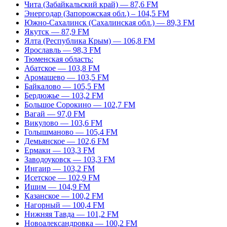
Чита (Забайкальский край) — 87,6 FM
Энергодар (Запорожская обл.) – 104,5 FM
Южно-Сахалинск (Сахалинская обл.) — 89,3 FM
Якутск — 87,9 FM
Ялта (Республика Крым) — 106,8 FM
Ярославль — 98,3 FM
Тюменская область:
Абатское — 103,8 FM
Аромашево — 103,5 FM
Байкалово — 105,5 FM
Бердюжье — 103,2 FM
Большое Сорокино — 102,7 FM
Вагай — 97,0 FM
Викулово — 103,6 FM
Голышманово — 105,4 FM
Демьянское — 102,6 FM
Ермаки — 103,3 FM
Заводоуковск — 103,3 FM
Ингаир — 103,2 FM
Исетское — 102,9 FM
Ишим — 104,9 FM
Казанское — 100,2 FM
Нагорный — 100,4 FM
Нижняя Тавда — 101,2 FM
Новоалександровка — 100,2 FM