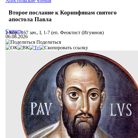
Апостольские чтения
Второе послание к Коринфянам святого
апостола Павла
Скачать
2 Кор., 167 зач., I, 1-7 (еп. Феоктист (Игумнов)
06.08.2026
Поделиться