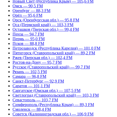
Новый Свет (Республика Крым) — 105,6 FM
Омск — 90,5 FM
Оренбург — 88,3 FM
Орёл — 95,6 FM
Орск (Оренбургская обл.) — 95,8 FM
Оса (Пермский край) — 103,3 FM
Осташков (Тверская обл.) — 99,4 FM
Пенза — 94,7 FM
Пермь — 95,0 FM
Псков — 88,8 FM
Петрозаводск (Республика Карелия) — 101,0 FM
Пятигорск (Ставропольский край) — 89,2 FM
Ржев (Тверская обл.) — 102,4 FM
Ростов-на-Дону — 95,7 FM
Русское (Ставропольский край) — 99,7 FM
Рязань — 102,5 FM
Самара — 96,8 FM
Санкт-Петербург — 92,9 FM
Саратов — 101,1 FM
Саргатское (Омская обл.) — 107,5 FM
Светлоград (Ставропольский край) — 103,3 FM
Севастополь — 103,7 FM
Симферополь (Республика Крым) — 89,3 FM
Смоленск — 88,4 FM
Советск (Калининградская обл.) — 106,9 FM