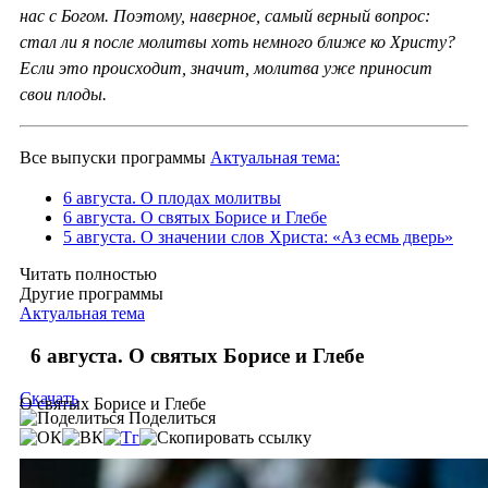
нас с Богом. Поэтому, наверное, самый верный вопрос:
стал ли я после молитвы хоть немного ближе ко Христу?
Если это происходит, значит, молитва уже приносит
свои плоды.
Все выпуски программы
Актуальная тема:
6 августа. О плодах молитвы
6 августа. О святых Борисе и Глебе
5 августа. О значении слов Христа: «Аз есмь дверь»
Читать полностью
Другие программы
Актуальная тема
6 августа. О святых Борисе и Глебе
Скачать
О святых Борисе и Глебе
Поделиться