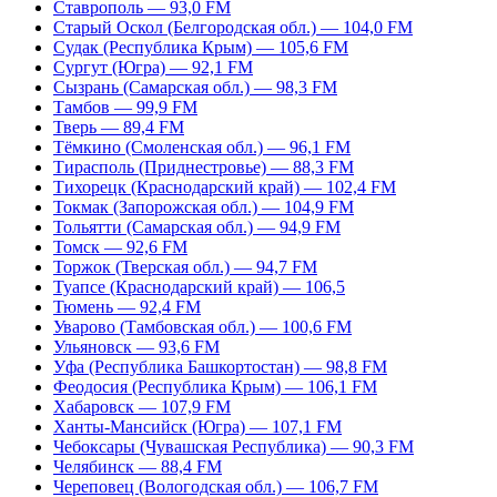
Ставрополь — 93,0 FM
Старый Оскол (Белгородская обл.) — 104,0 FM
Судак (Республика Крым) — 105,6 FM
Сургут (Югра) — 92,1 FM
Сызрань (Самарская обл.) — 98,3 FM
Тамбов — 99,9 FM
Тверь — 89,4 FM
Тёмкино (Смоленская обл.) — 96,1 FM
Тирасполь (Приднестровье) — 88,3 FM
Тихорецк (Краснодарский край) — 102,4 FM
Токмак (Запорожская обл.) — 104,9 FM
Тольятти (Самарская обл.) — 94,9 FM
Томск — 92,6 FM
Торжок (Тверская обл.) — 94,7 FM
Туапсе (Краснодарский край) — 106,5
Тюмень — 92,4 FM
Уварово (Тамбовская обл.) — 100,6 FM
Ульяновск — 93,6 FM
Уфа (Республика Башкортостан) — 98,8 FM
Феодосия (Республика Крым) — 106,1 FM
Хабаровск — 107,9 FM
Ханты-Мансийск (Югра) — 107,1 FM
Чебоксары (Чувашская Республика) — 90,3 FM
Челябинск — 88,4 FM
Череповец (Вологодская обл.) — 106,7 FM