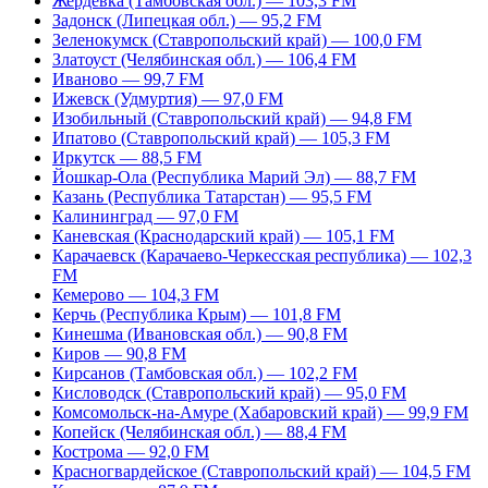
Жердевка (Тамбовская обл.) — 103,3 FM
Задонск (Липецкая обл.) — 95,2 FM
Зеленокумск (Ставропольский край) — 100,0 FM
Златоуст (Челябинская обл.) — 106,4 FM
Иваново — 99,7 FM
Ижевск (Удмуртия) — 97,0 FM
Изобильный (Ставропольский край) — 94,8 FM
Ипатово (Ставропольский край) — 105,3 FM
Иркутск — 88,5 FM
Йошкар-Ола (Республика Марий Эл) — 88,7 FM
Казань (Республика Татарстан) — 95,5 FM
Калининград — 97,0 FM
Каневская (Краснодарский край) — 105,1 FM
Карачаевск (Карачаево-Черкесская республика) — 102,3
FM
Кемерово — 104,3 FM
Керчь (Республика Крым) — 101,8 FM
Кинешма (Ивановская обл.) — 90,8 FM
Киров — 90,8 FM
Кирсанов (Тамбовская обл.) — 102,2 FM
Кисловодск (Ставропольский край) — 95,0 FM
Комсомольск-на-Амуре (Хабаровский край) — 99,9 FM
Копейск (Челябинская обл.) — 88,4 FM
Кострома — 92,0 FM
Красногвардейское (Ставропольский край) — 104,5 FM