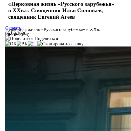
«Церковная жизнь «Русского зарубежья»
в ХХв.». Священник Илья Соловьев,
священник Евгений Агеев
Скачать
Церковная жизнь «Русского зарубежья» в ХХв.
06.08.2026
(06.08.2026)
Поделиться