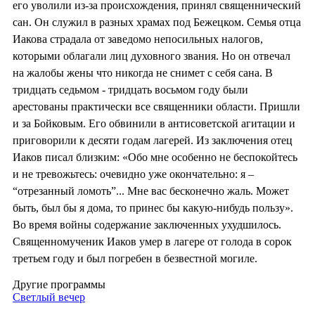
его уволили из-за происхождения, принял священнический
сан. Он служил в разных храмах под Бежецком. Семья отца
Иакова страдала от заведомо непосильных налогов,
которыми облагали лиц духовного звания. Но он отвечал
на жалобы жены что никогда не снимет с себя сана. В
тридцать седьмом - тридцать восьмом году были
арестованы практически все священники области. Пришли
и за Бойковым. Его обвинили в антисоветской агитации и
приговорили к десяти годам лагерей. Из заключения отец
Иаков писал близким: «Обо мне особенно не беспокойтесь
и не тревожьтесь: очевидно уже окончательно: я –
“отрезанный ломоть”... Мне вас бесконечно жаль. Может
быть, был бы я дома, то принес бы какую‐нибудь пользу».
Во время войны содержание заключенных ухудшилось.
Священномученик Иаков умер в лагере от голода в сорок
третьем году и был погребен в безвестной могиле.
Другие программы
Светлый вечер