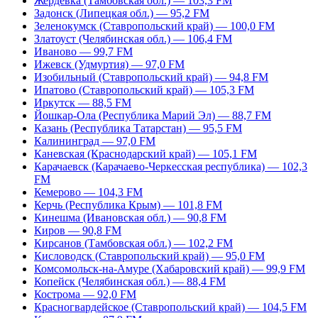
Жердевка (Тамбовская обл.) — 103,3 FM
Задонск (Липецкая обл.) — 95,2 FM
Зеленокумск (Ставропольский край) — 100,0 FM
Златоуст (Челябинская обл.) — 106,4 FM
Иваново — 99,7 FM
Ижевск (Удмуртия) — 97,0 FM
Изобильный (Ставропольский край) — 94,8 FM
Ипатово (Ставропольский край) — 105,3 FM
Иркутск — 88,5 FM
Йошкар-Ола (Республика Марий Эл) — 88,7 FM
Казань (Республика Татарстан) — 95,5 FM
Калининград — 97,0 FM
Каневская (Краснодарский край) — 105,1 FM
Карачаевск (Карачаево-Черкесская республика) — 102,3
FM
Кемерово — 104,3 FM
Керчь (Республика Крым) — 101,8 FM
Кинешма (Ивановская обл.) — 90,8 FM
Киров — 90,8 FM
Кирсанов (Тамбовская обл.) — 102,2 FM
Кисловодск (Ставропольский край) — 95,0 FM
Комсомольск-на-Амуре (Хабаровский край) — 99,9 FM
Копейск (Челябинская обл.) — 88,4 FM
Кострома — 92,0 FM
Красногвардейское (Ставропольский край) — 104,5 FM