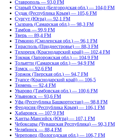
Ставрополь — 93,0 FM
Старый Оскол (Белгородская обл.) — 104,0 FM
Судак (Республика Крым) — 105,6 FM
Сургут (Югра) — 92,1 FM
Сызрань (Самарская обл.) — 98,3 FM
Тамбов — 99,9 FM
Тверь — 89,4 FM
Тёмкино (Смоленская обл.) — 96,1 FM
Тирасполь (Приднестровье) — 88,3 FM
Тихорецк (Краснодарский край) — 102,4 FM
Токмак (Запорожская обл.) — 104,9 FM
Тольятти (Самарская обл.) — 94,9 FM
Томск — 92,6 FM
Торжок (Тверская обл.) — 94,7 FM
Туапсе (Краснодарский край) — 106,5
Тюмень — 92,4 FM
Уварово (Тамбовская обл.) — 100,6 FM
Ульяновск — 93,6 FM
Уфа (Республика Башкортостан) — 98,8 FM
Феодосия (Республика Крым) — 106,1 FM
Хабаровск — 107,9 FM
Ханты-Мансийск (Югра) — 107,1 FM
Чебоксары (Чувашская Республика) — 90,3 FM
Челябинск — 88,4 FM
Череповец (Вологодская обл.) — 106,7 FM