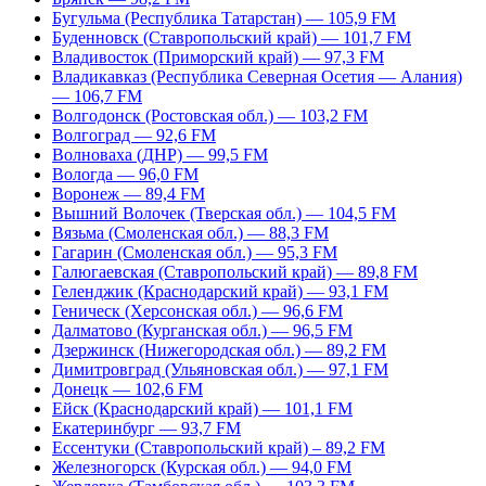
Бугульма (Республика Татарстан) — 105,9 FM
Буденновск (Ставропольский край) — 101,7 FM
Владивосток (Приморский край) — 97,3 FM
Владикавказ (Республика Северная Осетия — Алания)
— 106,7 FM
Волгодонск (Ростовская обл.) — 103,2 FM
Волгоград — 92,6 FM
Волноваха (ДНР) — 99,5 FM
Вологда — 96,0 FM
Воронеж — 89,4 FM
Вышний Волочек (Тверская обл.) — 104,5 FM
Вязьма (Смоленская обл.) — 88,3 FM
Гагарин (Смоленская обл.) — 95,3 FM
Галюгаевская (Ставропольский край) — 89,8 FM
Геленджик (Краснодарский край) — 93,1 FM
Геническ (Херсонская обл.) — 96,6 FM
Далматово (Курганская обл.) — 96,5 FM
Дзержинск (Нижегородская обл.) — 89,2 FM
Димитровград (Ульяновская обл.) — 97,1 FM
Донецк — 102,6 FM
Ейск (Краснодарский край) — 101,1 FM
Екатеринбург — 93,7 FM
Ессентуки (Ставропольский край) – 89,2 FM
Железногорск (Курская обл.) — 94,0 FM