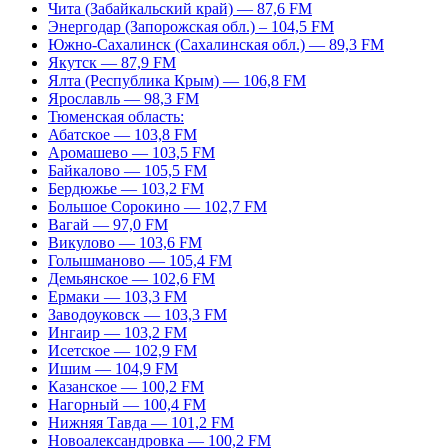
Чита (Забайкальский край) — 87,6 FM
Энергодар (Запорожская обл.) – 104,5 FM
Южно-Сахалинск (Сахалинская обл.) — 89,3 FM
Якутск — 87,9 FM
Ялта (Республика Крым) — 106,8 FM
Ярославль — 98,3 FM
Тюменская область:
Абатское — 103,8 FM
Аромашево — 103,5 FM
Байкалово — 105,5 FM
Бердюжье — 103,2 FM
Большое Сорокино — 102,7 FM
Вагай — 97,0 FM
Викулово — 103,6 FM
Голышманово — 105,4 FM
Демьянское — 102,6 FM
Ермаки — 103,3 FM
Заводоуковск — 103,3 FM
Ингаир — 103,2 FM
Исетское — 102,9 FM
Ишим — 104,9 FM
Казанское — 100,2 FM
Нагорный — 100,4 FM
Нижняя Тавда — 101,2 FM
Новоалександровка — 100,2 FM