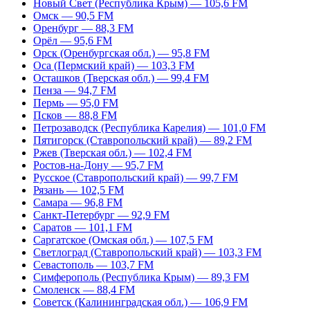
Новый Свет (Республика Крым) — 105,6 FM
Омск — 90,5 FM
Оренбург — 88,3 FM
Орёл — 95,6 FM
Орск (Оренбургская обл.) — 95,8 FM
Оса (Пермский край) — 103,3 FM
Осташков (Тверская обл.) — 99,4 FM
Пенза — 94,7 FM
Пермь — 95,0 FM
Псков — 88,8 FM
Петрозаводск (Республика Карелия) — 101,0 FM
Пятигорск (Ставропольский край) — 89,2 FM
Ржев (Тверская обл.) — 102,4 FM
Ростов-на-Дону — 95,7 FM
Русское (Ставропольский край) — 99,7 FM
Рязань — 102,5 FM
Самара — 96,8 FM
Санкт-Петербург — 92,9 FM
Саратов — 101,1 FM
Саргатское (Омская обл.) — 107,5 FM
Светлоград (Ставропольский край) — 103,3 FM
Севастополь — 103,7 FM
Симферополь (Республика Крым) — 89,3 FM
Смоленск — 88,4 FM
Советск (Калининградская обл.) — 106,9 FM