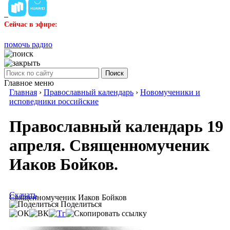
Сейчас в эфире:
помочь радио
Поиск
Главное меню
Главная
›
Православный календарь
›
Новомученики и
исповедники российские
Православный календарь 19
апреля. Священномученик
Иаков Бойков.
Скачать
Священномученик Иаков Бойков
Поделиться