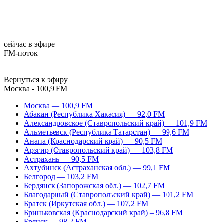
сейчас в эфире
FM-поток
Вернуться к эфиру
Москва - 100,9 FM
Москва — 100,9 FM
Абакан (Республика Хакасия) — 92,0 FM
Александровское (Ставропольский край) — 101,9 FM
Альметьевск (Республика Татарстан) — 99,6 FM
Анапа (Краснодарский край) — 90,5 FM
Арзгир (Ставропольский край) — 103,8 FM
Астрахань — 90,5 FM
Ахтубинск (Астраханская обл.) — 99,1 FM
Белгород — 103,2 FM
Бердянск (Запорожская обл.) — 102,7 FM
Благодарный (Ставропольский край) — 101,2 FM
Братск (Иркутская обл.) — 107,2 FM
Бриньковская (Краснодарский край) – 96,8 FM
Брянск — 98,2 FM