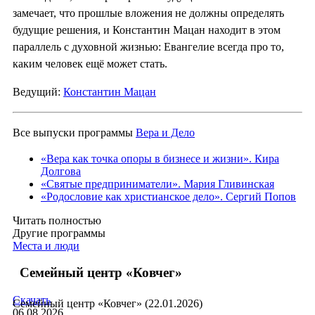
замечает, что прошлые вложения не должны определять
будущие решения, и Константин Мацан находит в этом
параллель с духовной жизнью: Евангелие всегда про то,
каким человек ещё может стать.
Ведущий:
Константин Мацан
Все выпуски программы
Вера и Дело
«Вера как точка опоры в бизнесе и жизни». Кира
Долгова
«Святые предприниматели». Мария Гливинская
«Родословие как христианское дело». Сергий Попов
Читать полностью
Другие программы
Места и люди
Семейный центр «Ковчег»
Скачать
Семейный центр «Ковчег» (22.01.2026)
06.08.2026