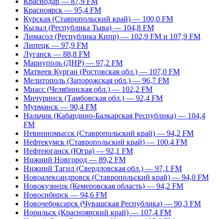
Краснодар — 87,9 FM
Красноярск — 95,4 FM
Курская (Ставропольский край) — 100,0 FM
Кызыл (Республика Тыва) — 104,8 FM
Лимасол (Республика Кипр) — 102,9 FM и 107,9 FM
Липецк — 97,9 FM
Луганск — 88,8 FM
Мариуполь (ДНР) — 97,2 FM
Матвеев Курган (Ростовская обл.) — 107,0 FM
Мелитополь (Запорожская обл.) — 96,7 FM
Миасс (Челябинская обл.) — 102,2 FM
Мичуринск (Тамбовская обл.) — 92,4 FM
Мурманск — 90,4 FM
Нальчик (Кабардино-Балкарская Республика) — 104,4
FM
Невинномысск (Ставропольский край) — 94,2 FM
Нефтекумск (Ставропольский край) — 100,4 FM
Нефтеюганск (Югра) — 92,1 FM
Нижний Новгород — 89,2 FM
Нижний Тагил (Свердловская обл.) — 97,1 FM
Новоалександровск (Ставропольский край) — 94,0 FM
Новокузнецк (Кемеровская область) — 94,2 FM
Новосибирск — 94,6 FM
Новочебоксарск (Чувашская Республика) — 90,3 FM
Норильск (Красноярский край) — 107,4 FM