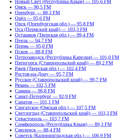
Новый Свет (Республика Крым) — 105,6 FM
Омск — 90,5 FM
Оренбург — 88,3 FM
Орёл — 95,6 FM
Орск (Оренбургская обл.) — 95,8 FM
Оса (Пермский край) — 103,3 FM
Осташков (Тверская обл.) — 99,4 FM
Пенза — 94,7 FM
Пермь — 95,0 FM
Псков — 88,8 FM
Петрозаводск (Республика Карелия) — 101,0 FM
Пятигорск (Ставропольский край) — 89,2 FM
Ржев (Тверская обл.) — 102,4 FM
Ростов-на-Дону — 95,7 FM
Русское (Ставропольский край) — 99,7 FM
Рязань — 102,5 FM
Самара — 96,8 FM
Санкт-Петербург — 92,9 FM
Саратов — 101,1 FM
Саргатское (Омская обл.) — 107,5 FM
Светлоград (Ставропольский край) — 103,3 FM
Севастополь — 103,7 FM
Симферополь (Республика Крым) — 89,3 FM
Смоленск — 88,4 FM
Советск (Калининградская обл.) — 106,9 FM