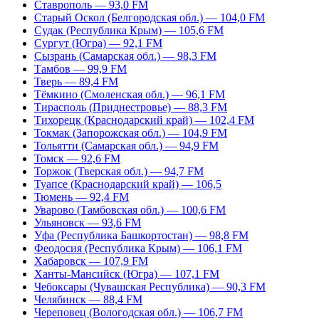
Ставрополь — 93,0 FM
Старый Оскол (Белгородская обл.) — 104,0 FM
Судак (Республика Крым) — 105,6 FM
Сургут (Югра) — 92,1 FM
Сызрань (Самарская обл.) — 98,3 FM
Тамбов — 99,9 FM
Тверь — 89,4 FM
Тёмкино (Смоленская обл.) — 96,1 FM
Тирасполь (Приднестровье) — 88,3 FM
Тихорецк (Краснодарский край) — 102,4 FM
Токмак (Запорожская обл.) — 104,9 FM
Тольятти (Самарская обл.) — 94,9 FM
Томск — 92,6 FM
Торжок (Тверская обл.) — 94,7 FM
Туапсе (Краснодарский край) — 106,5
Тюмень — 92,4 FM
Уварово (Тамбовская обл.) — 100,6 FM
Ульяновск — 93,6 FM
Уфа (Республика Башкортостан) — 98,8 FM
Феодосия (Республика Крым) — 106,1 FM
Хабаровск — 107,9 FM
Ханты-Мансийск (Югра) — 107,1 FM
Чебоксары (Чувашская Республика) — 90,3 FM
Челябинск — 88,4 FM
Череповец (Вологодская обл.) — 106,7 FM