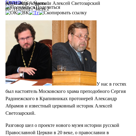
Скачать
(07.11.2016) - Часть 1
Александр Абрамов и Алексей Светозарский
Поделиться
(07.11.2016) - Часть 2
У нас в гостях
был настоятель Московского храма преподобного Сергия
Радонежского в Крапивниках протоиерей Александр
Абрамов и известный церковный историк Алексей
Светозарский.
Разговор шел о проекте нового музея истории русской
Православной Церкви в 20 веке, о православии в