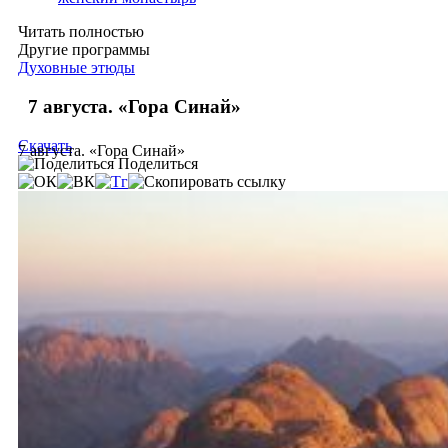
Читать полностью
Другие программы
Духовные этюды
7 августа. «Гора Синай»
Скачать
7 августа. «Гора Синай»
Поделиться