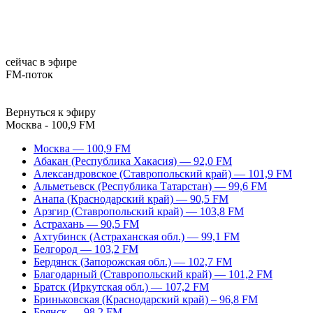
сейчас в эфире
FM-поток
Вернуться к эфиру
Москва - 100,9 FM
Москва — 100,9 FM
Абакан (Республика Хакасия) — 92,0 FM
Александровское (Ставропольский край) — 101,9 FM
Альметьевск (Республика Татарстан) — 99,6 FM
Анапа (Краснодарский край) — 90,5 FM
Арзгир (Ставропольский край) — 103,8 FM
Астрахань — 90,5 FM
Ахтубинск (Астраханская обл.) — 99,1 FM
Белгород — 103,2 FM
Бердянск (Запорожская обл.) — 102,7 FM
Благодарный (Ставропольский край) — 101,2 FM
Братск (Иркутская обл.) — 107,2 FM
Бриньковская (Краснодарский край) – 96,8 FM
Брянск — 98,2 FM