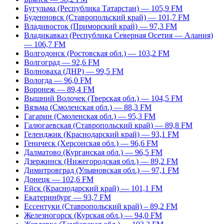
Бугульма (Республика Татарстан) — 105,9 FM
Буденновск (Ставропольский край) — 101,7 FM
Владивосток (Приморский край) — 97,3 FM
Владикавказ (Республика Северная Осетия — Алания)
— 106,7 FM
Волгодонск (Ростовская обл.) — 103,2 FM
Волгоград — 92,6 FM
Волноваха (ДНР) — 99,5 FM
Вологда — 96,0 FM
Воронеж — 89,4 FM
Вышний Волочек (Тверская обл.) — 104,5 FM
Вязьма (Смоленская обл.) — 88,3 FM
Гагарин (Смоленская обл.) — 95,3 FM
Галюгаевская (Ставропольский край) — 89,8 FM
Геленджик (Краснодарский край) — 93,1 FM
Геническ (Херсонская обл.) — 96,6 FM
Далматово (Курганская обл.) — 96,5 FM
Дзержинск (Нижегородская обл.) — 89,2 FM
Димитровград (Ульяновская обл.) — 97,1 FM
Донецк — 102,6 FM
Ейск (Краснодарский край) — 101,1 FM
Екатеринбург — 93,7 FM
Ессентуки (Ставропольский край) – 89,2 FM
Железногорск (Курская обл.) — 94,0 FM