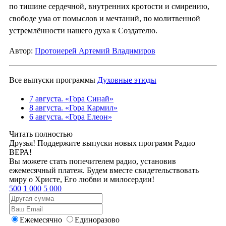
по тишине сердечной, внутренних кротости и смирению,
свободе ума от помыслов и мечтаний, по молитвенной
устремлённости нашего духа к Создателю.
Автор:
Протоиерей Артемий Владимиров
Все выпуски программы
Духовные этюды
7 августа. «Гора Синай»
8 августа. «Гора Кармил»
6 августа. «Гора Елеон»
Читать полностью
Друзья! Поддержите выпуски новых программ Радио
ВЕРА!
Вы можете стать попечителем радио, установив
ежемесячный платеж. Будем вместе свидетельствовать
миру о Христе, Его любви и милосердии!
500
1 000
5 000
Ежемесячно
Единоразово