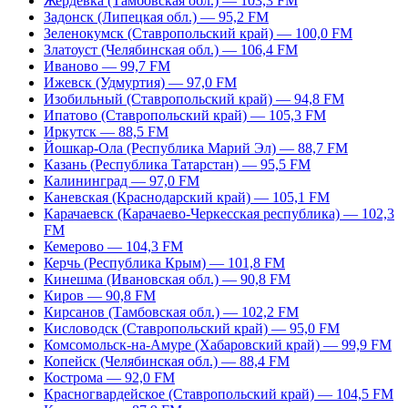
Жердевка (Тамбовская обл.) — 103,3 FM
Задонск (Липецкая обл.) — 95,2 FM
Зеленокумск (Ставропольский край) — 100,0 FM
Златоуст (Челябинская обл.) — 106,4 FM
Иваново — 99,7 FM
Ижевск (Удмуртия) — 97,0 FM
Изобильный (Ставропольский край) — 94,8 FM
Ипатово (Ставропольский край) — 105,3 FM
Иркутск — 88,5 FM
Йошкар-Ола (Республика Марий Эл) — 88,7 FM
Казань (Республика Татарстан) — 95,5 FM
Калининград — 97,0 FM
Каневская (Краснодарский край) — 105,1 FM
Карачаевск (Карачаево-Черкесская республика) — 102,3
FM
Кемерово — 104,3 FM
Керчь (Республика Крым) — 101,8 FM
Кинешма (Ивановская обл.) — 90,8 FM
Киров — 90,8 FM
Кирсанов (Тамбовская обл.) — 102,2 FM
Кисловодск (Ставропольский край) — 95,0 FM
Комсомольск-на-Амуре (Хабаровский край) — 99,9 FM
Копейск (Челябинская обл.) — 88,4 FM
Кострома — 92,0 FM
Красногвардейское (Ставропольский край) — 104,5 FM