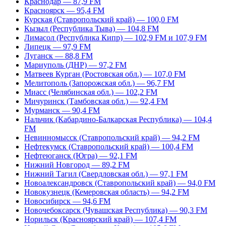
Краснодар — 87,9 FM
Красноярск — 95,4 FM
Курская (Ставропольский край) — 100,0 FM
Кызыл (Республика Тыва) — 104,8 FM
Лимасол (Республика Кипр) — 102,9 FM и 107,9 FM
Липецк — 97,9 FM
Луганск — 88,8 FM
Мариуполь (ДНР) — 97,2 FM
Матвеев Курган (Ростовская обл.) — 107,0 FM
Мелитополь (Запорожская обл.) — 96,7 FM
Миасс (Челябинская обл.) — 102,2 FM
Мичуринск (Тамбовская обл.) — 92,4 FM
Мурманск — 90,4 FM
Нальчик (Кабардино-Балкарская Республика) — 104,4
FM
Невинномысск (Ставропольский край) — 94,2 FM
Нефтекумск (Ставропольский край) — 100,4 FM
Нефтеюганск (Югра) — 92,1 FM
Нижний Новгород — 89,2 FM
Нижний Тагил (Свердловская обл.) — 97,1 FM
Новоалександровск (Ставропольский край) — 94,0 FM
Новокузнецк (Кемеровская область) — 94,2 FM
Новосибирск — 94,6 FM
Новочебоксарск (Чувашская Республика) — 90,3 FM
Норильск (Красноярский край) — 107,4 FM