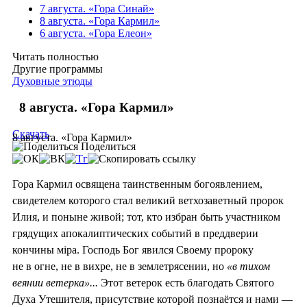
7 августа. «Гора Синай»
8 августа. «Гора Кармил»
6 августа. «Гора Елеон»
Читать полностью
Другие программы
Духовные этюды
8 августа. «Гора Кармил»
Скачать
8 августа. «Гора Кармил»
Поделиться
Гора Кармил освящена таинственным богоявлением,
свидетелем которого стал великий ветхозаветный пророк
Илия, и поныне живой; тот, кто избран быть участником
грядущих апокалиптических событий в преддверии
кончины мiра. Господь Бог явился Своему пророку
не в огне, не в вихре, не в землетрясении, но
«в тихом
веянии ветерка»...
Этот ветерок есть благодать Святого
Духа Утешителя, присутствие которой познаётся и нами —