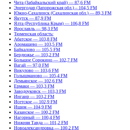
Чита (Забайкальский край) — 87,6 FM
Энергодар (Запорожская обл.) – 104,5 FM
Южно-Сахалинск (Сахалинская обл.) — 89,3 FM
Якутск — 87,9 FM
Ялта (Республика Крым) — 106,8 FM
Ярославль — 98,3 FM
Тюменская область:
Абатское — 103,8 FM
Аромашево — 103,5 FM
Байкалово — 105,5 FM
Бердюжье — 103,2 FM
Большое Сорокино — 102,7 FM
Вагай — 97,0 FM
Викулово — 103,6 FM
Голышманово — 105,4 FM
Демьянское — 102,6 FM
Ермаки — 103,3 FM
Заводоуковск — 103,3 FM
Ингаир — 103,2 FM
Исетское — 102,9 FM
Ишим — 104,9 FM
Казанское — 100,2 FM
Нагорный — 100,4 FM
Нижняя Тавда — 101,2 FM
Новоалександровка — 100,2 FM