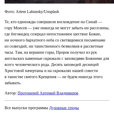
Фото: Artem Labunsky/Unsplash
Те, кто единожды совершили восхождение на Синай —
гору Моисея — уже никогда не могут забыть ни расселины,
где боговидец созерцал непостижимое шествие Божие,
ни ночного бархатного неба со светящимися письменами
из созвездий, ни таинственного безмолвия в рассветные
часы. Там, на вершине горы, Пророк получил из рук
ангельских каменные скрижали с заповедями Божиими для
всего человеческого рода. Десять заповедей десницей
Христовой начертаны и на скрижалях нашей совести
в таинстве святого Крещения — не будем никогда этого
забывать.
Автор:
Протоиерей Артемий Владимиров
Все выпуски программы
Духовные этюды