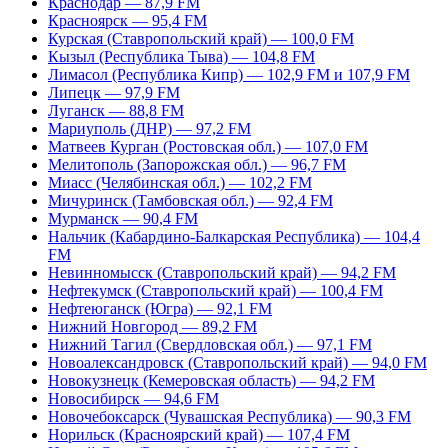
Краснодар — 87,9 FM
Красноярск — 95,4 FM
Курская (Ставропольский край) — 100,0 FM
Кызыл (Республика Тыва) — 104,8 FM
Лимасол (Республика Кипр) — 102,9 FM и 107,9 FM
Липецк — 97,9 FM
Луганск — 88,8 FM
Мариуполь (ДНР) — 97,2 FM
Матвеев Курган (Ростовская обл.) — 107,0 FM
Мелитополь (Запорожская обл.) — 96,7 FM
Миасс (Челябинская обл.) — 102,2 FM
Мичуринск (Тамбовская обл.) — 92,4 FM
Мурманск — 90,4 FM
Нальчик (Кабардино-Балкарская Республика) — 104,4
FM
Невинномысск (Ставропольский край) — 94,2 FM
Нефтекумск (Ставропольский край) — 100,4 FM
Нефтеюганск (Югра) — 92,1 FM
Нижний Новгород — 89,2 FM
Нижний Тагил (Свердловская обл.) — 97,1 FM
Новоалександровск (Ставропольский край) — 94,0 FM
Новокузнецк (Кемеровская область) — 94,2 FM
Новосибирск — 94,6 FM
Новочебоксарск (Чувашская Республика) — 90,3 FM
Норильск (Красноярский край) — 107,4 FM