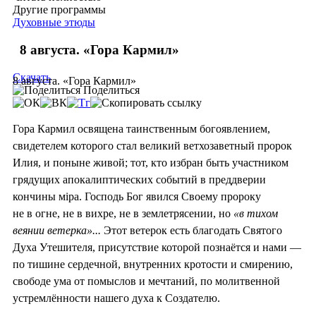
Другие программы
Духовные этюды
8 августа. «Гора Кармил»
Скачать
8 августа. «Гора Кармил»
Поделиться
Гора Кармил освящена таинственным богоявлением,
свидетелем которого стал великий ветхозаветный пророк
Илия, и поныне живой; тот, кто избран быть участником
грядущих апокалиптических событий в преддверии
кончины мiра. Господь Бог явился Своему пророку
не в огне, не в вихре, не в землетрясении, но
«в тихом
веянии ветерка»...
Этот ветерок есть благодать Святого
Духа Утешителя, присутствие которой познаётся и нами —
по тишине сердечной, внутренних кротости и смирению,
свободе ума от помыслов и мечтаний, по молитвенной
устремлённости нашего духа к Создателю.