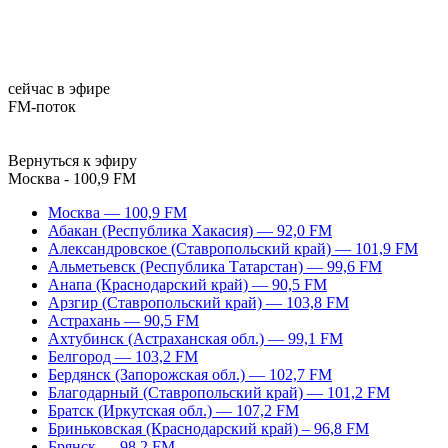
сейчас в эфире
FM-поток
Вернуться к эфиру
Москва - 100,9 FM
Москва — 100,9 FM
Абакан (Республика Хакасия) — 92,0 FM
Александровское (Ставропольский край) — 101,9 FM
Альметьевск (Республика Татарстан) — 99,6 FM
Анапа (Краснодарский край) — 90,5 FM
Арзгир (Ставропольский край) — 103,8 FM
Астрахань — 90,5 FM
Ахтубинск (Астраханская обл.) — 99,1 FM
Белгород — 103,2 FM
Бердянск (Запорожская обл.) — 102,7 FM
Благодарный (Ставропольский край) — 101,2 FM
Братск (Иркутская обл.) — 107,2 FM
Бриньковская (Краснодарский край) – 96,8 FM
Брянск — 98,2 FM