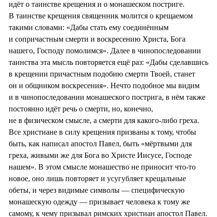
идёт о таинстве крещения и о монашеском постриге.
В таинстве крещения священник молится о крещаемом
такими словами: «Дабы стать ему соединённым
и сопричастным смерти и воскресению Христа, Бога
нашего, Господу помолимся». Далее в чинопоследовании
таинства эта мысль повторяется ещё раз: «Дабы сделавшись
в крещении причастным подобию смерти Твоей, станет
он и общником воскресения». Нечто подобное мы видим
и в чинопоследовании монашеского пострига, в нём также
постоянно идёт речь о смерти, но, конечно,
не в физическом смысле, а смерти для какого-либо греха.
Все христиане в силу крещения призваны к тому, чтобы
быть, как написал апостол Павел, быть «мёртвыми для
греха, живыми же для Бога во Христе Иисусе, Господе
нашем». В этом смысле монашество не приносит что-то
новое, оно лишь повторяет и усугубляет крещальные
обеты, и через видимые символы — специфическую
монашескую одежду — призывает человека к тому же
самому, к чему призывал римских христиан апостол Павел.