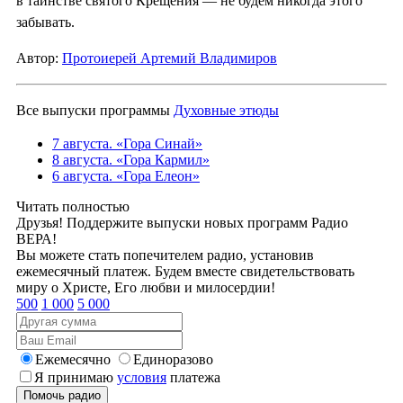
в таинстве святого Крещения — не будем никогда этого
забывать.
Автор:
Протоиерей Артемий Владимиров
Все выпуски программы
Духовные этюды
7 августа. «Гора Синай»
8 августа. «Гора Кармил»
6 августа. «Гора Елеон»
Читать полностью
Друзья! Поддержите выпуски новых программ Радио
ВЕРА!
Вы можете стать попечителем радио, установив
ежемесячный платеж. Будем вместе свидетельствовать
миру о Христе, Его любви и милосердии!
500
1 000
5 000
Ежемесячно
Единоразово
Я принимаю
условия
платежа
Помочь радио