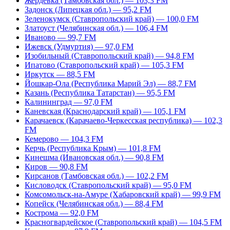
Жердевка (Тамбовская обл.) — 103,3 FM
Задонск (Липецкая обл.) — 95,2 FM
Зеленокумск (Ставропольский край) — 100,0 FM
Златоуст (Челябинская обл.) — 106,4 FM
Иваново — 99,7 FM
Ижевск (Удмуртия) — 97,0 FM
Изобильный (Ставропольский край) — 94,8 FM
Ипатово (Ставропольский край) — 105,3 FM
Иркутск — 88,5 FM
Йошкар-Ола (Республика Марий Эл) — 88,7 FM
Казань (Республика Татарстан) — 95,5 FM
Калининград — 97,0 FM
Каневская (Краснодарский край) — 105,1 FM
Карачаевск (Карачаево-Черкесская республика) — 102,3
FM
Кемерово — 104,3 FM
Керчь (Республика Крым) — 101,8 FM
Кинешма (Ивановская обл.) — 90,8 FM
Киров — 90,8 FM
Кирсанов (Тамбовская обл.) — 102,2 FM
Кисловодск (Ставропольский край) — 95,0 FM
Комсомольск-на-Амуре (Хабаровский край) — 99,9 FM
Копейск (Челябинская обл.) — 88,4 FM
Кострома — 92,0 FM
Красногвардейское (Ставропольский край) — 104,5 FM