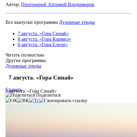
Автор:
Протоиерей Артемий Владимиров
Все выпуски программы
Духовные этюды
7 августа. «Гора Синай»
8 августа. «Гора Кармил»
6 августа. «Гора Елеон»
Читать полностью
Другие программы
Духовные этюды
7 августа. «Гора Синай»
Скачать
7 августа. «Гора Синай»
Поделиться