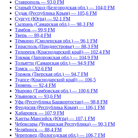
Ставрополь — 93,0 FM
Старый Оскол (Белгородская обл.) — 104,0 FM
Судак (Республика Крым) — 105,6 FM
Сургут (Югра) — 92,1 FM
Сызрань (Самарская обл.) — 98,3 FM
Тамбов — 99,9 FM
Тверь — 89,4 FM
Тёмкино (Смоленская обл.) — 96,1 FM
Тирасполь (Приднестровье) — 88,3 FM
Тихорецк (Краснодарский край) — 102,4 FM
Токмак (Запорожская обл.) — 104,9 FM
Тольятти (Самарская обл.) — 94,9 FM
Томск — 92,6 FM
Торжок (Тверская обл.) — 94,7 FM
Туапсе (Краснодарский край) — 106,5
Тюмень — 92,4 FM
Уварово (Тамбовская обл.) — 100,6 FM
Ульяновск — 93,6 FM
Уфа (Республика Башкортостан) — 98,8 FM
Феодосия (Республика Крым) — 106,1 FM
Хабаровск — 107,9 FM
Ханты-Мансийск (Югра) — 107,1 FM
Чебоксары (Чувашская Республика) — 90,3 FM
Челябинск — 88,4 FM
Череповец (Вологодская обл.) — 106,7 FM