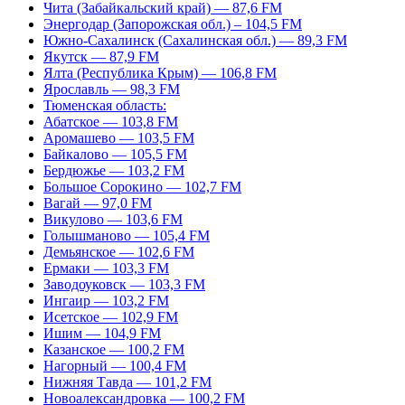
Чита (Забайкальский край) — 87,6 FM
Энергодар (Запорожская обл.) – 104,5 FM
Южно-Сахалинск (Сахалинская обл.) — 89,3 FM
Якутск — 87,9 FM
Ялта (Республика Крым) — 106,8 FM
Ярославль — 98,3 FM
Тюменская область:
Абатское — 103,8 FM
Аромашево — 103,5 FM
Байкалово — 105,5 FM
Бердюжье — 103,2 FM
Большое Сорокино — 102,7 FM
Вагай — 97,0 FM
Викулово — 103,6 FM
Голышманово — 105,4 FM
Демьянское — 102,6 FM
Ермаки — 103,3 FM
Заводоуковск — 103,3 FM
Ингаир — 103,2 FM
Исетское — 102,9 FM
Ишим — 104,9 FM
Казанское — 100,2 FM
Нагорный — 100,4 FM
Нижняя Тавда — 101,2 FM
Новоалександровка — 100,2 FM