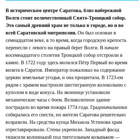
В историческом центре Саратова, близ набережной
Волги стоит величественный Свято-Троицкий собор.
Это самый древний храм не только в городе, но и во
всей Саратовской митрополии.
Он был основан в
семнадцатом веке, в то время, когда городскую крепость
перенесли с левого на правый берег Волги. В начале
восемнадцатого столетия Троицкий собор отстроили в
камне. В 1722 году здесь молился Пётр Первый во время
визита в Саратов. Император пожаловал на содержание
церкви земельные угодья, и она процветала. В 1723-ем
рядом с храмом выстроили шестигранную колокольню с
куполом в виде конуса. На звоннице установили
механические часы с боем. Великолепное здание
пострадало во время пожара 1774 года. Градоначальники
собирались его снести, но жители Саратова решительно
возразили. На средства купца Михаила Устинова храм
отреставрировали. Стены укрепили. Западный фасад
украсили колоннадой под треугольным козырьком —