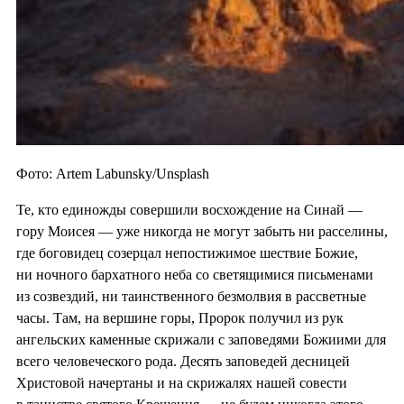
Фото: Artem Labunsky/Unsplash
Те, кто единожды совершили восхождение на Синай —
гору Моисея — уже никогда не могут забыть ни расселины,
где боговидец созерцал непостижимое шествие Божие,
ни ночного бархатного неба со светящимися письменами
из созвездий, ни таинственного безмолвия в рассветные
часы. Там, на вершине горы, Пророк получил из рук
ангельских каменные скрижали с заповедями Божиими для
всего человеческого рода. Десять заповедей десницей
Христовой начертаны и на скрижалях нашей совести