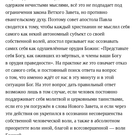
одержим нечистыми мыслями, всё это не подпадает под
ограничения закона Ветхого Завета, но противно
евангельскому духу. Поэтому совет апостола Павла
сводится к тому, чтобы каждый христианин не мыслил себя
самого как некий автономный субъект со своей
собственной волей, апостол призывает нас осознавать
самих себя как одушевлённые орудия Божии: «Представьте
себя Богу, как оживших из мёртвых, и члены ваши Богу
в орудия праведности». На практике же это означает отказ
от самого себя, и постоянный поиск ответа на вопрос
о том, что именно ждёт от нас в эту минуту и в этой
ситуации Бог. На этот вопрос дать правильный ответ
возможно лишь в том случае, если человек постоянно
поддерживает себя молитвой и церковными таинствами,
если его ум погружён в слова Нового Завета, и если через
эти действия он укрепился в осознании несовершенства
собственной человеческой воли, а также в абсолютном
приоритете воли иной, благой и всесовершенной — воли