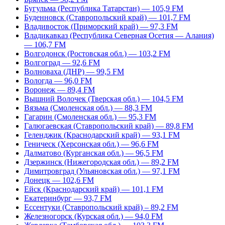
Бугульма (Республика Татарстан) — 105,9 FM
Буденновск (Ставропольский край) — 101,7 FM
Владивосток (Приморский край) — 97,3 FM
Владикавказ (Республика Северная Осетия — Алания)
— 106,7 FM
Волгодонск (Ростовская обл.) — 103,2 FM
Волгоград — 92,6 FM
Волноваха (ДНР) — 99,5 FM
Вологда — 96,0 FM
Воронеж — 89,4 FM
Вышний Волочек (Тверская обл.) — 104,5 FM
Вязьма (Смоленская обл.) — 88,3 FM
Гагарин (Смоленская обл.) — 95,3 FM
Галюгаевская (Ставропольский край) — 89,8 FM
Геленджик (Краснодарский край) — 93,1 FM
Геническ (Херсонская обл.) — 96,6 FM
Далматово (Курганская обл.) — 96,5 FM
Дзержинск (Нижегородская обл.) — 89,2 FM
Димитровград (Ульяновская обл.) — 97,1 FM
Донецк — 102,6 FM
Ейск (Краснодарский край) — 101,1 FM
Екатеринбург — 93,7 FM
Ессентуки (Ставропольский край) – 89,2 FM
Железногорск (Курская обл.) — 94,0 FM