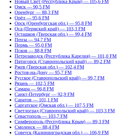
Новый Свет (Республика Крым) — 105,6 FM
Омск — 90,5 FM
Оренбург — 88,3 FM
Орёл — 95,6 FM
Орск (Оренбургская обл.) — 95,8 FM
Оса (Пермский край) — 103,3 FM
Осташков (Тверская обл.) — 99,4 FM
Пенза — 94,7 FM
Пермь — 95,0 FM
Псков — 88,8 FM
Петрозаводск (Республика Карелия) — 101,0 FM
Пятигорск (Ставропольский край) — 89,2 FM
Ржев (Тверская обл.) — 102,4 FM
Ростов-на-Дону — 95,7 FM
Русское (Ставропольский край) — 99,7 FM
Рязань — 102,5 FM
Самара — 96,8 FM
Санкт-Петербург — 92,9 FM
Саратов — 101,1 FM
Саргатское (Омская обл.) — 107,5 FM
Светлоград (Ставропольский край) — 103,3 FM
Севастополь — 103,7 FM
Симферополь (Республика Крым) — 89,3 FM
Смоленск — 88,4 FM
Советск (Калининградская обл.) — 106,9 FM