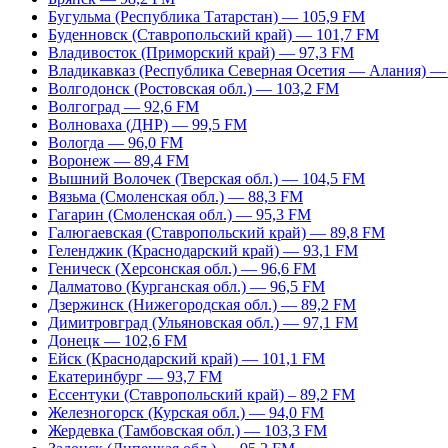
Бугульма (Республика Татарстан) — 105,9 FM
Буденновск (Ставропольский край) — 101,7 FM
Владивосток (Приморский край) — 97,3 FM
Владикавказ (Республика Северная Осетия — Алания) —
Волгодонск (Ростовская обл.) — 103,2 FM
Волгоград — 92,6 FM
Волноваха (ДНР) — 99,5 FM
Вологда — 96,0 FM
Воронеж — 89,4 FM
Вышний Волочек (Тверская обл.) — 104,5 FM
Вязьма (Смоленская обл.) — 88,3 FM
Гагарин (Смоленская обл.) — 95,3 FM
Галюгаевская (Ставропольский край) — 89,8 FM
Геленджик (Краснодарский край) — 93,1 FM
Геническ (Херсонская обл.) — 96,6 FM
Далматово (Курганская обл.) — 96,5 FM
Дзержинск (Нижегородская обл.) — 89,2 FM
Димитровград (Ульяновская обл.) — 97,1 FM
Донецк — 102,6 FM
Ейск (Краснодарский край) — 101,1 FM
Екатеринбург — 93,7 FM
Ессентуки (Ставропольский край) – 89,2 FM
Железногорск (Курская обл.) — 94,0 FM
Жердевка (Тамбовская обл.) — 103,3 FM