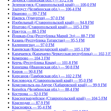
Задонск (Липецкая обл.) — 95,2 FM
Зеленокумск (Ставропольский край) — 100,0 FM
Златоуст (Челябинская обл.) — 106,4 FM
Иваново — 99,7 FM
Ижевск (Удмуртия) — 97,0 FM
Изобильный (Ставропольский край) — 94,8 FM
Ипатово (Ставропольский край) — 105,3 FM
Иркутск — 88,5 FM
Йошкар-Ола (Республика Марий Эл) — 88,7 FM
Казань (Республика Татарстан) — 95,5 FM
Калининград — 97,0 FM
Каневская (Краснодарский край) — 105,1 FM
Карачаевск (Карачаево-Черкесская республика) — 102,3 
Кемерово — 104,3 FM
Керчь (Республика Крым) — 101,8 FM
Кинешма (Ивановская обл.) — 90,8 FM
Киров — 90,8 FM
Кирсанов (Тамбовская обл.) — 102,2 FM
Кисловодск (Ставропольский край) — 95,0 FM
Комсомольск-на-Амуре (Хабаровский край) — 99,9 FM
Копейск (Челябинская обл.) — 88,4 FM
Кострома — 92,0 FM
Красногвардейское (Ставропольский край) — 104,5 FM
Краснодар — 87,9 FM
Красноярск — 95,4 FM