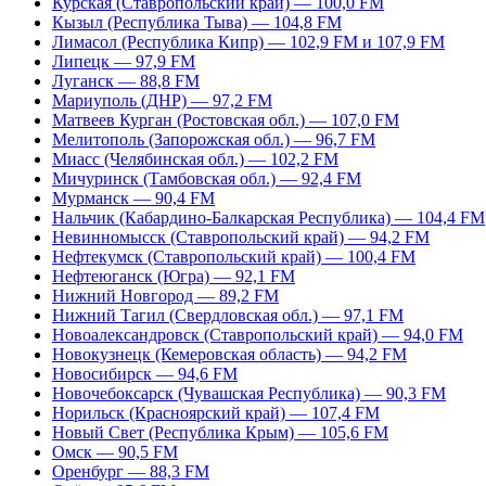
Курская (Ставропольский край) — 100,0 FM
Кызыл (Республика Тыва) — 104,8 FM
Лимасол (Республика Кипр) — 102,9 FM и 107,9 FM
Липецк — 97,9 FM
Луганск — 88,8 FM
Мариуполь (ДНР) — 97,2 FM
Матвеев Курган (Ростовская обл.) — 107,0 FM
Мелитополь (Запорожская обл.) — 96,7 FM
Миасс (Челябинская обл.) — 102,2 FM
Мичуринск (Тамбовская обл.) — 92,4 FM
Мурманск — 90,4 FM
Нальчик (Кабардино-Балкарская Республика) — 104,4 FM
Невинномысск (Ставропольский край) — 94,2 FM
Нефтекумск (Ставропольский край) — 100,4 FM
Нефтеюганск (Югра) — 92,1 FM
Нижний Новгород — 89,2 FM
Нижний Тагил (Свердловская обл.) — 97,1 FM
Новоалександровск (Ставропольский край) — 94,0 FM
Новокузнецк (Кемеровская область) — 94,2 FM
Новосибирск — 94,6 FM
Новочебоксарск (Чувашская Республика) — 90,3 FM
Норильск (Красноярский край) — 107,4 FM
Новый Свет (Республика Крым) — 105,6 FM
Омск — 90,5 FM
Оренбург — 88,3 FM