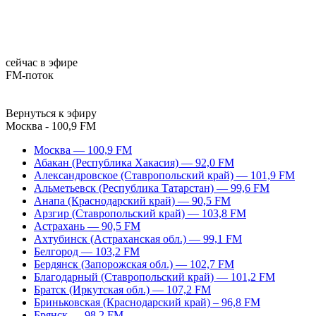
сейчас в эфире
FM-поток
Вернуться к эфиру
Москва - 100,9 FM
Москва — 100,9 FM
Абакан (Республика Хакасия) — 92,0 FM
Александровское (Ставропольский край) — 101,9 FM
Альметьевск (Республика Татарстан) — 99,6 FM
Анапа (Краснодарский край) — 90,5 FM
Арзгир (Ставропольский край) — 103,8 FM
Астрахань — 90,5 FM
Ахтубинск (Астраханская обл.) — 99,1 FM
Белгород — 103,2 FM
Бердянск (Запорожская обл.) — 102,7 FM
Благодарный (Ставропольский край) — 101,2 FM
Братск (Иркутская обл.) — 107,2 FM
Бриньковская (Краснодарский край) – 96,8 FM
Брянск — 98,2 FM