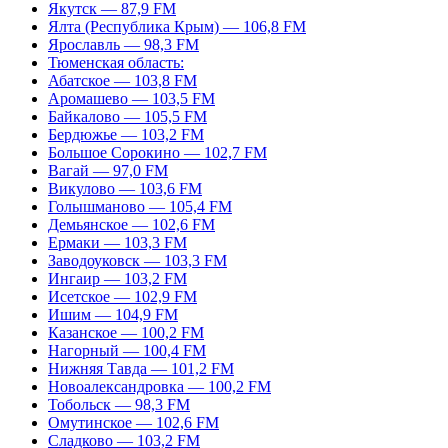
Якутск — 87,9 FM
Ялта (Республика Крым) — 106,8 FM
Ярославль — 98,3 FM
Тюменская область:
Абатское — 103,8 FM
Аромашево — 103,5 FM
Байкалово — 105,5 FM
Бердюжье — 103,2 FM
Большое Сорокино — 102,7 FM
Вагай — 97,0 FM
Викулово — 103,6 FM
Голышманово — 105,4 FM
Демьянское — 102,6 FM
Ермаки — 103,3 FM
Заводоуковск — 103,3 FM
Ингаир — 103,2 FM
Исетское — 102,9 FM
Ишим — 104,9 FM
Казанское — 100,2 FM
Нагорный — 100,4 FM
Нижняя Тавда — 101,2 FM
Новоалександровка — 100,2 FM
Тобольск — 98,3 FM
Омутинское — 102,6 FM
Сладково — 103,2 FM