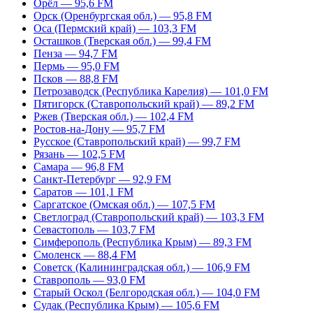
Орёл — 95,6 FM
Орск (Оренбургская обл.) — 95,8 FM
Оса (Пермский край) — 103,3 FM
Осташков (Тверская обл.) — 99,4 FM
Пенза — 94,7 FM
Пермь — 95,0 FM
Псков — 88,8 FM
Петрозаводск (Республика Карелия) — 101,0 FM
Пятигорск (Ставропольский край) — 89,2 FM
Ржев (Тверская обл.) — 102,4 FM
Ростов-на-Дону — 95,7 FM
Русское (Ставропольский край) — 99,7 FM
Рязань — 102,5 FM
Самара — 96,8 FM
Санкт-Петербург — 92,9 FM
Саратов — 101,1 FM
Саргатское (Омская обл.) — 107,5 FM
Светлоград (Ставропольский край) — 103,3 FM
Севастополь — 103,7 FM
Симферополь (Республика Крым) — 89,3 FM
Смоленск — 88,4 FM
Советск (Калининградская обл.) — 106,9 FM
Ставрополь — 93,0 FM
Старый Оскол (Белгородская обл.) — 104,0 FM
Судак (Республика Крым) — 105,6 FM