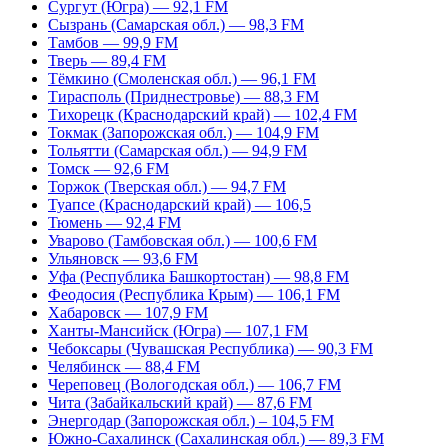
Сургут (Югра) — 92,1 FM
Сызрань (Самарская обл.) — 98,3 FM
Тамбов — 99,9 FM
Тверь — 89,4 FM
Тёмкино (Смоленская обл.) — 96,1 FM
Тирасполь (Приднестровье) — 88,3 FM
Тихорецк (Краснодарский край) — 102,4 FM
Токмак (Запорожская обл.) — 104,9 FM
Тольятти (Самарская обл.) — 94,9 FM
Томск — 92,6 FM
Торжок (Тверская обл.) — 94,7 FM
Туапсе (Краснодарский край) — 106,5
Тюмень — 92,4 FM
Уварово (Тамбовская обл.) — 100,6 FM
Ульяновск — 93,6 FM
Уфа (Республика Башкортостан) — 98,8 FM
Феодосия (Республика Крым) — 106,1 FM
Хабаровск — 107,9 FM
Ханты-Мансийск (Югра) — 107,1 FM
Чебоксары (Чувашская Республика) — 90,3 FM
Челябинск — 88,4 FM
Череповец (Вологодская обл.) — 106,7 FM
Чита (Забайкальский край) — 87,6 FM
Энергодар (Запорожская обл.) – 104,5 FM
Южно-Сахалинск (Сахалинская обл.) — 89,3 FM