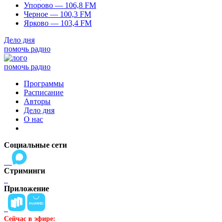
Упорово — 106,8 FM
Черное — 100,3 FM
Ярково — 103,4 FM
Дело дня
помочь радио
помочь радио
Программы
Расписание
Авторы
Дело дня
О нас
Социальные сети
Стриминги
Приложение
Сейчас в эфире: