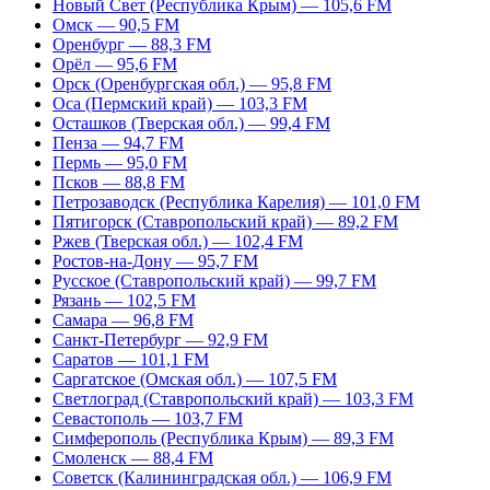
Новый Свет (Республика Крым) — 105,6 FM
Омск — 90,5 FM
Оренбург — 88,3 FM
Орёл — 95,6 FM
Орск (Оренбургская обл.) — 95,8 FM
Оса (Пермский край) — 103,3 FM
Осташков (Тверская обл.) — 99,4 FM
Пенза — 94,7 FM
Пермь — 95,0 FM
Псков — 88,8 FM
Петрозаводск (Республика Карелия) — 101,0 FM
Пятигорск (Ставропольский край) — 89,2 FM
Ржев (Тверская обл.) — 102,4 FM
Ростов-на-Дону — 95,7 FM
Русское (Ставропольский край) — 99,7 FM
Рязань — 102,5 FM
Самара — 96,8 FM
Санкт-Петербург — 92,9 FM
Саратов — 101,1 FM
Саргатское (Омская обл.) — 107,5 FM
Светлоград (Ставропольский край) — 103,3 FM
Севастополь — 103,7 FM
Симферополь (Республика Крым) — 89,3 FM
Смоленск — 88,4 FM
Советск (Калининградская обл.) — 106,9 FM