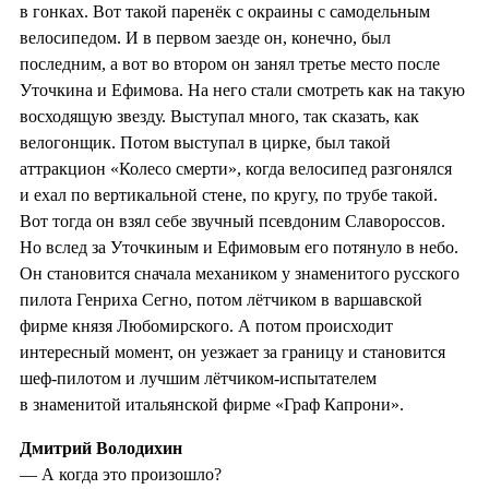
в гонках. Вот такой паренёк с окраины с самодельным
велосипедом. И в первом заезде он, конечно, был
последним, а вот во втором он занял третье место после
Уточкина и Ефимова. На него стали смотреть как на такую
восходящую звезду. Выступал много, так сказать, как
велогонщик. Потом выступал в цирке, был такой
аттракцион «Колесо смерти», когда велосипед разгонялся
и ехал по вертикальной стене, по кругу, по трубе такой.
Вот тогда он взял себе звучный псевдоним Славороссов.
Но вслед за Уточкиным и Ефимовым его потянуло в небо.
Он становится сначала механиком у знаменитого русского
пилота Генриха Сегно, потом лётчиком в варшавской
фирме князя Любомирского. А потом происходит
интересный момент, он уезжает за границу и становится
шеф-пилотом и лучшим лётчиком-испытателем
в знаменитой итальянской фирме «Граф Капрони».
Дмитрий Володихин
— А когда это произошло?