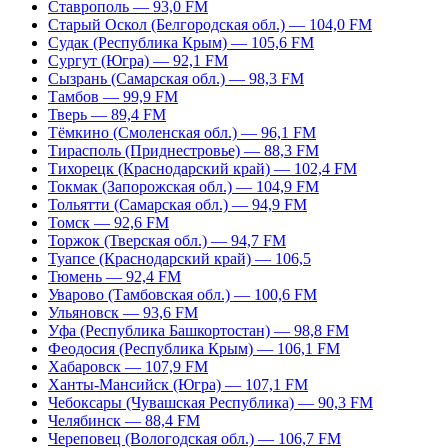
Ставрополь — 93,0 FM
Старый Оскол (Белгородская обл.) — 104,0 FM
Судак (Республика Крым) — 105,6 FM
Сургут (Югра) — 92,1 FM
Сызрань (Самарская обл.) — 98,3 FM
Тамбов — 99,9 FM
Тверь — 89,4 FM
Тёмкино (Смоленская обл.) — 96,1 FM
Тирасполь (Приднестровье) — 88,3 FM
Тихорецк (Краснодарский край) — 102,4 FM
Токмак (Запорожская обл.) — 104,9 FM
Тольятти (Самарская обл.) — 94,9 FM
Томск — 92,6 FM
Торжок (Тверская обл.) — 94,7 FM
Туапсе (Краснодарский край) — 106,5
Тюмень — 92,4 FM
Уварово (Тамбовская обл.) — 100,6 FM
Ульяновск — 93,6 FM
Уфа (Республика Башкортостан) — 98,8 FM
Феодосия (Республика Крым) — 106,1 FM
Хабаровск — 107,9 FM
Ханты-Мансийск (Югра) — 107,1 FM
Чебоксары (Чувашская Республика) — 90,3 FM
Челябинск — 88,4 FM
Череповец (Вологодская обл.) — 106,7 FM