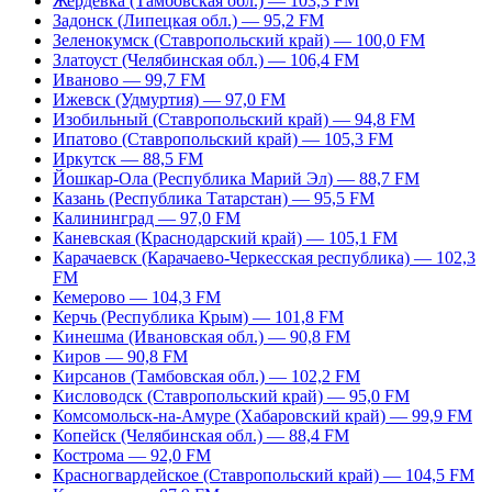
Жердевка (Тамбовская обл.) — 103,3 FM
Задонск (Липецкая обл.) — 95,2 FM
Зеленокумск (Ставропольский край) — 100,0 FM
Златоуст (Челябинская обл.) — 106,4 FM
Иваново — 99,7 FM
Ижевск (Удмуртия) — 97,0 FM
Изобильный (Ставропольский край) — 94,8 FM
Ипатово (Ставропольский край) — 105,3 FM
Иркутск — 88,5 FM
Йошкар-Ола (Республика Марий Эл) — 88,7 FM
Казань (Республика Татарстан) — 95,5 FM
Калининград — 97,0 FM
Каневская (Краснодарский край) — 105,1 FM
Карачаевск (Карачаево-Черкесская республика) — 102,3
FM
Кемерово — 104,3 FM
Керчь (Республика Крым) — 101,8 FM
Кинешма (Ивановская обл.) — 90,8 FM
Киров — 90,8 FM
Кирсанов (Тамбовская обл.) — 102,2 FM
Кисловодск (Ставропольский край) — 95,0 FM
Комсомольск-на-Амуре (Хабаровский край) — 99,9 FM
Копейск (Челябинская обл.) — 88,4 FM
Кострома — 92,0 FM
Красногвардейское (Ставропольский край) — 104,5 FM