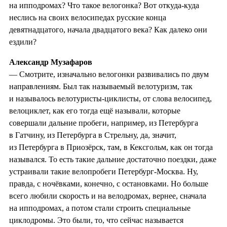
на ипподромах? Что такое велогонка? Вот откуда-куда
неслись на своих велосипедах русские конца
девятнадцатого, начала двадцатого века? Как далеко они
ездили?
Александр Музафаров
— Смотрите, изначально велогонки развивались по двум
направлениям. Был так называемый велотуризм, так
и называлось велотуристы-циклисты, от слова велосипед,
велоциклет, как его тогда ещё называли, которые
совершали дальние пробеги, например, из Петербурга
в Гатчину, из Петербурга в Стрельну, да, значит,
из Петербурга в Приозёрск, там, в Кексгольм, как он тогда
назывался. То есть такие дальние достаточно поездки, даже
устраивали такие велопробеги Петербург-Москва. Ну,
правда, с ночёвками, конечно, с остановками. Но больше
всего любили скорость и на велодромах, вернее, сначала
на ипподромах, а потом стали строить специальные
циклодромы. Это были, то, что сейчас называется