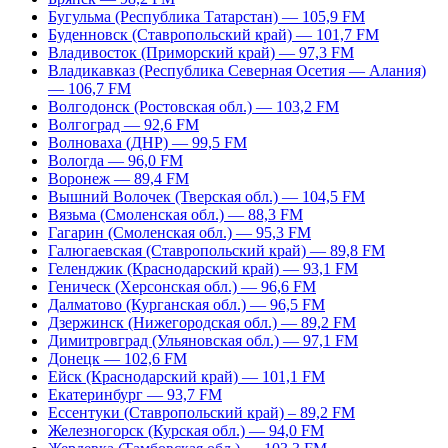
Бугульма (Республика Татарстан) — 105,9 FM
Буденновск (Ставропольский край) — 101,7 FM
Владивосток (Приморский край) — 97,3 FM
Владикавказ (Республика Северная Осетия — Алания)
— 106,7 FM
Волгодонск (Ростовская обл.) — 103,2 FM
Волгоград — 92,6 FM
Волноваха (ДНР) — 99,5 FM
Вологда — 96,0 FM
Воронеж — 89,4 FM
Вышний Волочек (Тверская обл.) — 104,5 FM
Вязьма (Смоленская обл.) — 88,3 FM
Гагарин (Смоленская обл.) — 95,3 FM
Галюгаевская (Ставропольский край) — 89,8 FM
Геленджик (Краснодарский край) — 93,1 FM
Геническ (Херсонская обл.) — 96,6 FM
Далматово (Курганская обл.) — 96,5 FM
Дзержинск (Нижегородская обл.) — 89,2 FM
Димитровград (Ульяновская обл.) — 97,1 FM
Донецк — 102,6 FM
Ейск (Краснодарский край) — 101,1 FM
Екатеринбург — 93,7 FM
Ессентуки (Ставропольский край) – 89,2 FM
Железногорск (Курская обл.) — 94,0 FM