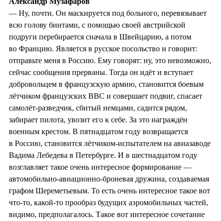
Александр Музафаров
— Ну, почти. Он маскируется под больного, перевязывает
всю голову бинтами, с помощью своей австрийской
подруги перебирается сначала в Швейцарию, а потом
во Францию. Является в русское посольство и говорит:
отправьте меня в Россию. Ему говорят: ну, это невозможно,
сейчас сообщения прерваны. Тогда он идёт и вступает
добровольцем в французскую армию, становится боевым
лётчиком французских ВВС и совершает подвиг, спасает
самолёт-разведчик, сбитый немцами, садится рядом,
забирает пилота, увозит его к себе. За это награждён
военным крестом. В пятнадцатом году возвращается
в Россию, становится лётчиком-испытателем на авиазаводе
Вадима Лебедева в Петербурге. И в шестнадцатом году
возглавляет такое очень интересное формирование —
автомобильно-авиационно-броневая дружина, создаваемая
графом Шереметьевым. То есть очень интересное такое вот
что-то, какой-то прообраз будущих аэромобильных частей,
видимо, предполагалось. Такое вот интересное сочетание