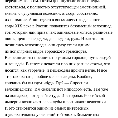
передним колесом. Потом французские велосипеды-
костотрясы, с полностью отсутствующей амортизацией,
значит, с чугунными колёсами, отсюда, собственно,
их название. А вот где-то в восьмидесятые-девяностые
годы XIX века в России появляется безопасный велосипед,
тот, который нам привычен: одинаковые колёса, резиновые
шины, цепная передача, две педали, руль. И как только
появились велосипеды, они сразу стали одним
из популярных видов городского транспорта.
Велосипедисты носились по улицам городов, пугая людей
и лошадей. В газетах печатали про них разные статьи, что
носятся, как угорелые, и пешеходам пройти негде. И всё
это, так сказать, вообще мешает людям. Вообще,
гонялись бы вы где-нибудь. Где? — Спросили
велосипедисты. Им сказали: вот ипподром есть. Там уже
на лошадках, вот давайте туда. И в городах Российской
империи возникают велоклубы и возникают велогонки.
И это становится одним из самых интересных
и увлекательных увлечений той эпохи. Знаменитых