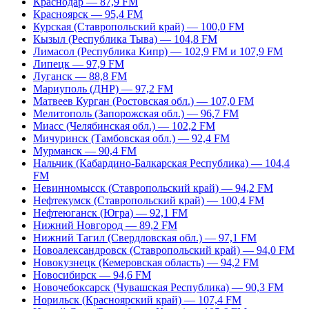
Краснодар — 87,9 FM
Красноярск — 95,4 FM
Курская (Ставропольский край) — 100,0 FM
Кызыл (Республика Тыва) — 104,8 FM
Лимасол (Республика Кипр) — 102,9 FM и 107,9 FM
Липецк — 97,9 FM
Луганск — 88,8 FM
Мариуполь (ДНР) — 97,2 FM
Матвеев Курган (Ростовская обл.) — 107,0 FM
Мелитополь (Запорожская обл.) — 96,7 FM
Миасс (Челябинская обл.) — 102,2 FM
Мичуринск (Тамбовская обл.) — 92,4 FM
Мурманск — 90,4 FM
Нальчик (Кабардино-Балкарская Республика) — 104,4
FM
Невинномысск (Ставропольский край) — 94,2 FM
Нефтекумск (Ставропольский край) — 100,4 FM
Нефтеюганск (Югра) — 92,1 FM
Нижний Новгород — 89,2 FM
Нижний Тагил (Свердловская обл.) — 97,1 FM
Новоалександровск (Ставропольский край) — 94,0 FM
Новокузнецк (Кемеровская область) — 94,2 FM
Новосибирск — 94,6 FM
Новочебоксарск (Чувашская Республика) — 90,3 FM
Норильск (Красноярский край) — 107,4 FM