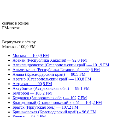
сейчас в эфире
FM-поток
Вернуться к эфиру
Москва - 100,9 FM
Москва — 100,9 FM
Абакан (Республика Хакасия) — 92,0 FM
Александровское (Ставропольский край) — 101,9 FM
Альметьевск (Республика Татарстан) — 99,6 FM
Анапа (Краснодарский край) — 90,5 FM
Арзгир (Ставропольский край) — 103,8 FM
Астрахань — 90,5 FM
Ахтубинск (Астраханская обл.) — 99,1 FM
Белгород — 103,2 FM
Бердянск (Запорожская обл.) — 102,7 FM
Благодарный (Ставропольский край) — 101,2 FM
Братск (Иркутская обл.) — 107,2 FM
Бриньковская (Краснодарский край) – 96,8 FM
Брянск — 98,2 FM