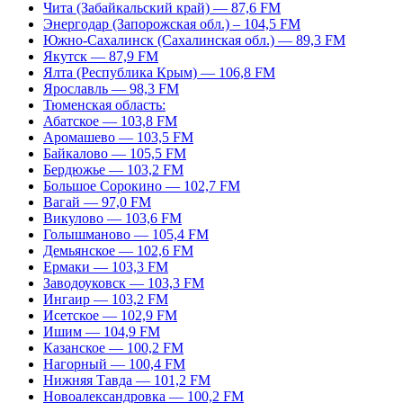
Чита (Забайкальский край) — 87,6 FM
Энергодар (Запорожская обл.) – 104,5 FM
Южно-Сахалинск (Сахалинская обл.) — 89,3 FM
Якутск — 87,9 FM
Ялта (Республика Крым) — 106,8 FM
Ярославль — 98,3 FM
Тюменская область:
Абатское — 103,8 FM
Аромашево — 103,5 FM
Байкалово — 105,5 FM
Бердюжье — 103,2 FM
Большое Сорокино — 102,7 FM
Вагай — 97,0 FM
Викулово — 103,6 FM
Голышманово — 105,4 FM
Демьянское — 102,6 FM
Ермаки — 103,3 FM
Заводоуковск — 103,3 FM
Ингаир — 103,2 FM
Исетское — 102,9 FM
Ишим — 104,9 FM
Казанское — 100,2 FM
Нагорный — 100,4 FM
Нижняя Тавда — 101,2 FM
Новоалександровка — 100,2 FM