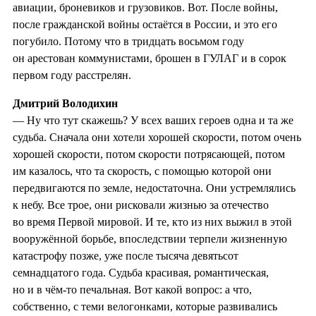
авиации, броневиков и грузовиков. Вот. После войны,
после гражданской войны остаётся в России, и это его
погубило. Потому что в тридцать восьмом году
он арестован коммунистами, брошен в ГУЛАГ и в сорок
первом году расстрелян.
Дмитрий Володихин
— Ну что тут скажешь? У всех ваших героев одна и та же
судьба. Сначала они хотели хорошей скорости, потом очень
хорошей скорости, потом скорости потрясающей, потом
им казалось, что та скорость, с помощью которой они
передвигаются по земле, недостаточна. Они устремлялись
к небу. Все трое, они рисковали жизнью за отечество
во время Первой мировой. И те, кто из них выжил в этой
вооружённой борьбе, впоследствии терпели жизненную
катастрофу позже, уже после тысяча девятьсот
семнадцатого года. Судьба красивая, романтическая,
но и в чём-то печальная. Вот какой вопрос: а что,
собственно, с теми велогонками, которые развивались