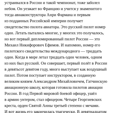
устраивался в России и такой чемпионат, тоже заболел
небом. Он уезжает во Францию и учится у знаменитого
тогда авиаконструктора Анри Фармана и первым
из подданных Российской империи получает
свидетельство пилота авиатора. Это русский пилот номер
один. Летать пытались многие, у многих это получалось,
но вот первый дипломированный пилот России — это
Михаил Никифорович Ефимов. И напомню, номер его
пилотского свидетельства международного — тридцать
один. Когда в мире летал тридцать один человек, одним
из них был русский. Он совершает, первый полёт в России
в девятьсот девятом году, много выступает как воздушный
пилот. Потом поступает инструктором, в созданную
великим князем Александром Михайловичем, Гатчинскую
авиационную школу, которая готовила пилотов авиации
России. В год Первой мировой боевой офицер, ушёл
в армию унтером, стал офицером. Четыре Георгиевских
креста, орден Святой Анны третьей степени с мечами.
И вот жизнь его закончилась трагически. В девятнадцатом