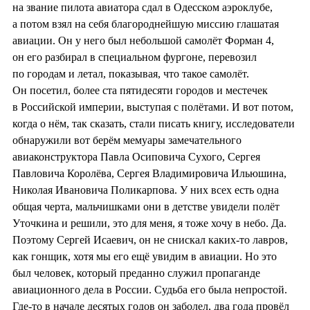
на звание пилота авиатора сдал в Одесском аэроклубе,
а потом взял на себя благороднейшую миссию глашатая
авиации. Он у него был небольшой самолёт Форман 4,
он его разбирал в специальном фургоне, перевозил
по городам и летал, показывая, что такое самолёт.
Он посетил, более ста пятидесяти городов и местечек
в Российской империи, выступая с полётами. И вот потом,
когда о нём, так сказать, стали писать книгу, исследователи
обнаружили вот берём мемуары замечательного
авиаконструктора Павла Осиповича Сухого, Сергея
Павловича Королёва, Сергея Владимировича Ильюшина,
Николая Ивановича Поликарпова. У них всех есть одна
общая черта, мальчишками они в детстве увидели полёт
Уточкина и решили, это для меня, я тоже хочу в небо. Да.
Поэтому Сергей Исаевич, он не снискал каких-то лавров,
как гонщик, хотя мы его ещё увидим в авиации. Но это
был человек, который преданно служил пропаганде
авиационного дела в России. Судьба его была непростой.
Где-то в начале десятых годов он заболел, два года провёл