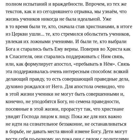
полном испытаний и враждебности. Впрочем, из тех же
текстов, как и из сегодняшнего отрывка, мы узнаём, что
жизнь учеников никогда не была идеальной. Уже
в то время были те, кто, сначала став христианами, в итоге
из Церкви ушли... те, кто стремился обольстить учеников,
увлекая их ложными учениями. И были те, кто выбрали
Бога и старались быть Ему верны. Поверив во Христа как
в Спасителя, они старались поддерживать с Ним связь,
или, как формулирует апостол, «пребывать в Нём». Связь
эта поддерживалась очень интересным способом: всякий
делающий правду, то есть совершающий праведные дела,
духовно рождался от Него. Для апостола очевидно, что
в этой жизни ученики не могут быть совершенными и,
конечно, не уподобятся Богу, но семена праведности,
посеянные в этой жизни, прорастут так, что христиане
увидят Господа лицом к лицу. Пока же для них важно
не идти на сознательное беззаконие, не останавливаться
в борьбе, не давать места явной измене Богу. Дети могут
вести себя по-разному, но пока они с рядом с родителями,