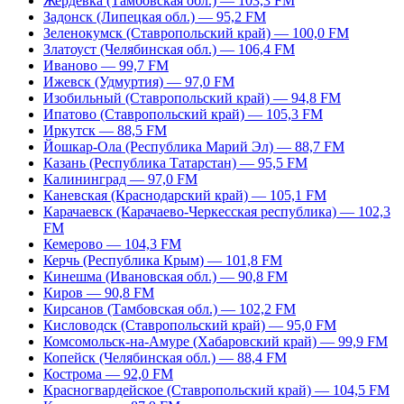
Жердевка (Тамбовская обл.) — 103,3 FM
Задонск (Липецкая обл.) — 95,2 FM
Зеленокумск (Ставропольский край) — 100,0 FM
Златоуст (Челябинская обл.) — 106,4 FM
Иваново — 99,7 FM
Ижевск (Удмуртия) — 97,0 FM
Изобильный (Ставропольский край) — 94,8 FM
Ипатово (Ставропольский край) — 105,3 FM
Иркутск — 88,5 FM
Йошкар-Ола (Республика Марий Эл) — 88,7 FM
Казань (Республика Татарстан) — 95,5 FM
Калининград — 97,0 FM
Каневская (Краснодарский край) — 105,1 FM
Карачаевск (Карачаево-Черкесская республика) — 102,3
FM
Кемерово — 104,3 FM
Керчь (Республика Крым) — 101,8 FM
Кинешма (Ивановская обл.) — 90,8 FM
Киров — 90,8 FM
Кирсанов (Тамбовская обл.) — 102,2 FM
Кисловодск (Ставропольский край) — 95,0 FM
Комсомольск-на-Амуре (Хабаровский край) — 99,9 FM
Копейск (Челябинская обл.) — 88,4 FM
Кострома — 92,0 FM
Красногвардейское (Ставропольский край) — 104,5 FM