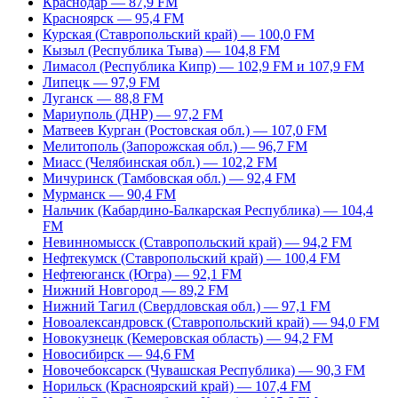
Краснодар — 87,9 FM
Красноярск — 95,4 FM
Курская (Ставропольский край) — 100,0 FM
Кызыл (Республика Тыва) — 104,8 FM
Лимасол (Республика Кипр) — 102,9 FM и 107,9 FM
Липецк — 97,9 FM
Луганск — 88,8 FM
Мариуполь (ДНР) — 97,2 FM
Матвеев Курган (Ростовская обл.) — 107,0 FM
Мелитополь (Запорожская обл.) — 96,7 FM
Миасс (Челябинская обл.) — 102,2 FM
Мичуринск (Тамбовская обл.) — 92,4 FM
Мурманск — 90,4 FM
Нальчик (Кабардино-Балкарская Республика) — 104,4
FM
Невинномысск (Ставропольский край) — 94,2 FM
Нефтекумск (Ставропольский край) — 100,4 FM
Нефтеюганск (Югра) — 92,1 FM
Нижний Новгород — 89,2 FM
Нижний Тагил (Свердловская обл.) — 97,1 FM
Новоалександровск (Ставропольский край) — 94,0 FM
Новокузнецк (Кемеровская область) — 94,2 FM
Новосибирск — 94,6 FM
Новочебоксарск (Чувашская Республика) — 90,3 FM
Норильск (Красноярский край) — 107,4 FM