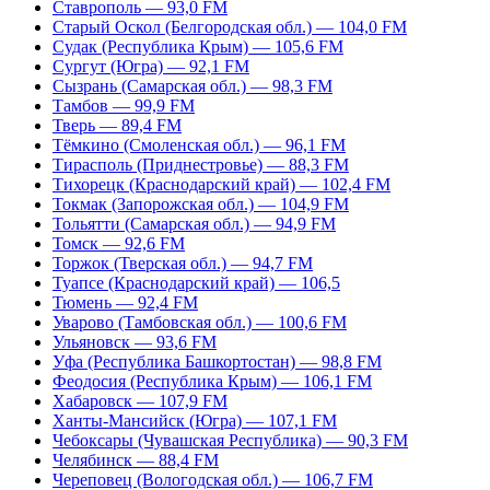
Ставрополь — 93,0 FM
Старый Оскол (Белгородская обл.) — 104,0 FM
Судак (Республика Крым) — 105,6 FM
Сургут (Югра) — 92,1 FM
Сызрань (Самарская обл.) — 98,3 FM
Тамбов — 99,9 FM
Тверь — 89,4 FM
Тёмкино (Смоленская обл.) — 96,1 FM
Тирасполь (Приднестровье) — 88,3 FM
Тихорецк (Краснодарский край) — 102,4 FM
Токмак (Запорожская обл.) — 104,9 FM
Тольятти (Самарская обл.) — 94,9 FM
Томск — 92,6 FM
Торжок (Тверская обл.) — 94,7 FM
Туапсе (Краснодарский край) — 106,5
Тюмень — 92,4 FM
Уварово (Тамбовская обл.) — 100,6 FM
Ульяновск — 93,6 FM
Уфа (Республика Башкортостан) — 98,8 FM
Феодосия (Республика Крым) — 106,1 FM
Хабаровск — 107,9 FM
Ханты-Мансийск (Югра) — 107,1 FM
Чебоксары (Чувашская Республика) — 90,3 FM
Челябинск — 88,4 FM
Череповец (Вологодская обл.) — 106,7 FM