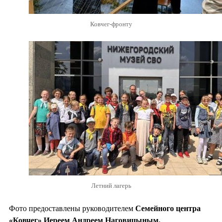
Ковчег-фронту
Летний лагерь
Фото предоставлены руководителем
Семейного центра
«Ковчег» Иереем Андреем Наговицыным.