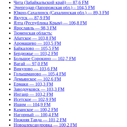
Чита (Забайкальский край) — 87,6 FM
Энергодар (Запорожская обл.) – 104,5 FM
Южно-Сахалинск (Сахалинская обл.) — 89,3 FM
Якутск — 87,9 FM
Ялта (Республика Крым) — 106,8 FM
Ярославль — 98,3 FM
Тюменская область:
Абатское — 103,8 FM
Аромашево — 103,5 FM
Байкалово — 105,5 FM
Бердюжье — 103,2 FM
Большое Сорокино — 102,7 FM
Вагай — 97,0 FM
Викулово — 103,6 FM
Голышманово — 105,4 FM
Демьянское — 102,6 FM
Ермаки — 103,3 FM
Заводоуковск — 103,3 FM
Ингаир — 103,2 FM
Исетское — 102,9 FM
Ишим — 104,9 FM
Казанское — 100,2 FM
Нагорный — 100,4 FM
Нижняя Тавда — 101,2 FM
Новоалександровка — 100,2 FM