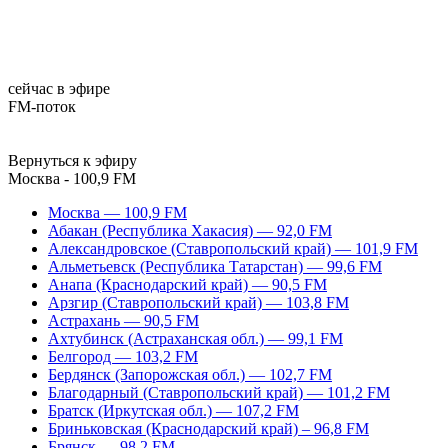
сейчас в эфире
FM-поток
Вернуться к эфиру
Москва - 100,9 FM
Москва — 100,9 FM
Абакан (Республика Хакасия) — 92,0 FM
Александровское (Ставропольский край) — 101,9 FM
Альметьевск (Республика Татарстан) — 99,6 FM
Анапа (Краснодарский край) — 90,5 FM
Арзгир (Ставропольский край) — 103,8 FM
Астрахань — 90,5 FM
Ахтубинск (Астраханская обл.) — 99,1 FM
Белгород — 103,2 FM
Бердянск (Запорожская обл.) — 102,7 FM
Благодарный (Ставропольский край) — 101,2 FM
Братск (Иркутская обл.) — 107,2 FM
Бриньковская (Краснодарский край) – 96,8 FM
Брянск — 98,2 FM