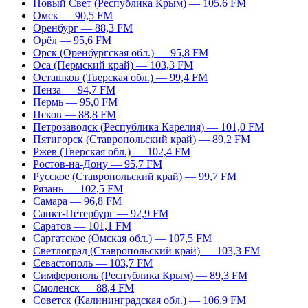
Новый Свет (Республика Крым) — 105,6 FM
Омск — 90,5 FM
Оренбург — 88,3 FM
Орёл — 95,6 FM
Орск (Оренбургская обл.) — 95,8 FM
Оса (Пермский край) — 103,3 FM
Осташков (Тверская обл.) — 99,4 FM
Пенза — 94,7 FM
Пермь — 95,0 FM
Псков — 88,8 FM
Петрозаводск (Республика Карелия) — 101,0 FM
Пятигорск (Ставропольский край) — 89,2 FM
Ржев (Тверская обл.) — 102,4 FM
Ростов-на-Дону — 95,7 FM
Русское (Ставропольский край) — 99,7 FM
Рязань — 102,5 FM
Самара — 96,8 FM
Санкт-Петербург — 92,9 FM
Саратов — 101,1 FM
Саргатское (Омская обл.) — 107,5 FM
Светлоград (Ставропольский край) — 103,3 FM
Севастополь — 103,7 FM
Симферополь (Республика Крым) — 89,3 FM
Смоленск — 88,4 FM
Советск (Калининградская обл.) — 106,9 FM