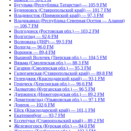
Бугульма (Республика Татарстан) — 105,9 FM
Буденновск (Ставропольский край) — 101,7 FM
Владивосток (Приморский край) — 97,3 FM
Владикавказ (Республика Северная Осетия — Алания)
— 106,7 FM
Волгодонск (Ростовская обл.) — 103,2 FM
Волгоград — 92,6 FM
Волноваха (ДНР) — 99,5 FM
Вологда — 96,0 FM
Воронеж — 89,4 FM
Вышний Волочек (Тверская обл.) — 104,5 FM
Вязьма (Смоленская обл.) — 88,3 FM
Гагарин (Смоленская обл.) — 95,3 FM
Галюгаевская (Ставропольский край) — 89,8 FM
Геленджик (Краснодарский край) — 93,1 FM
Геническ (Херсонская обл.) — 96,6 FM
Далматово (Курганская обл.) — 96,5 FM
Дзержинск (Нижегородская обл.) — 89,2 FM
Димитровград (Ульяновская обл.) — 97,1 FM
Донецк — 102,6 FM
Ейск (Краснодарский край) — 101,1 FM
Екатеринбург — 93,7 FM
Ессентуки (Ставропольский край) – 89,2 FM
Железногорск (Курская обл.) — 94,0 FM