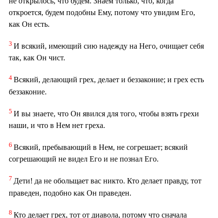
не открылось, что будем. Знаем только, что, когда
откроется, будем подобны Ему, потому что увидим Его,
как Он есть.
3
И всякий, имеющий сию надежду на Него, очищает себя
так, как Он чист.
4
Всякий, делающий грех, делает и беззаконие; и грех есть
беззаконие.
5
И вы знаете, что Он явился для того, чтобы взять грехи
наши, и что в Нем нет греха.
6
Всякий, пребывающий в Нем, не согрешает; всякий
согрешающий не видел Его и не познал Его.
7
Дети! да не обольщает вас никто. Кто делает правду, тот
праведен, подобно как Он праведен.
8
Кто делает грех, тот от диавола, потому что сначала