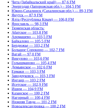
Чита (Забайкальский край) — 87,6 FM
Энергодар (Запорожская обл.) – 104,5 FM
Южно-Сахалинск (Сахалинская обл.) — 89,3 FM
Якутск — 87,9 FM
Ялта (Республика Крым) — 106,8 FM
Ярославль — 98,3 FM
Тюменская область:
Абатское — 103,8 FM
Аромашево — 103,5 FM
Байкалово — 105,5 FM
Бердюжье — 103,2 FM
Большое Сорокино — 102,7 FM
Вагай — 97,0 FM
Викулово — 103,6 FM
Голышманово — 105,4 FM
Демьянское — 102,6 FM
Ермаки — 103,3 FM
Заводоуковск — 103,3 FM
Ингаир — 103,2 FM
Исетское — 102,9 FM
Ишим — 104,9 FM
Казанское — 100,2 FM
Нагорный — 100,4 FM
Нижняя Тавда — 101,2 FM
Новоалександровка — 100,2 FM