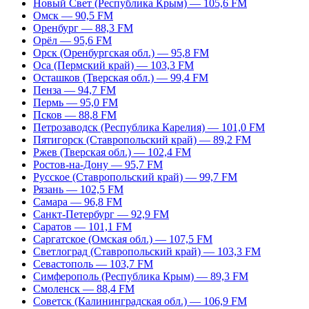
Новый Свет (Республика Крым) — 105,6 FM
Омск — 90,5 FM
Оренбург — 88,3 FM
Орёл — 95,6 FM
Орск (Оренбургская обл.) — 95,8 FM
Оса (Пермский край) — 103,3 FM
Осташков (Тверская обл.) — 99,4 FM
Пенза — 94,7 FM
Пермь — 95,0 FM
Псков — 88,8 FM
Петрозаводск (Республика Карелия) — 101,0 FM
Пятигорск (Ставропольский край) — 89,2 FM
Ржев (Тверская обл.) — 102,4 FM
Ростов-на-Дону — 95,7 FM
Русское (Ставропольский край) — 99,7 FM
Рязань — 102,5 FM
Самара — 96,8 FM
Санкт-Петербург — 92,9 FM
Саратов — 101,1 FM
Саргатское (Омская обл.) — 107,5 FM
Светлоград (Ставропольский край) — 103,3 FM
Севастополь — 103,7 FM
Симферополь (Республика Крым) — 89,3 FM
Смоленск — 88,4 FM
Советск (Калининградская обл.) — 106,9 FM