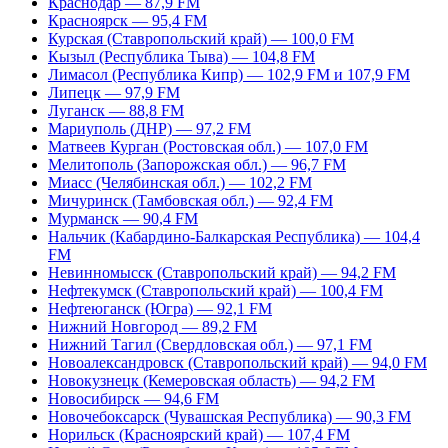
Краснодар — 87,9 FM
Красноярск — 95,4 FM
Курская (Ставропольский край) — 100,0 FM
Кызыл (Республика Тыва) — 104,8 FM
Лимасол (Республика Кипр) — 102,9 FM и 107,9 FM
Липецк — 97,9 FM
Луганск — 88,8 FM
Мариуполь (ДНР) — 97,2 FM
Матвеев Курган (Ростовская обл.) — 107,0 FM
Мелитополь (Запорожская обл.) — 96,7 FM
Миасс (Челябинская обл.) — 102,2 FM
Мичуринск (Тамбовская обл.) — 92,4 FM
Мурманск — 90,4 FM
Нальчик (Кабардино-Балкарская Республика) — 104,4
FM
Невинномысск (Ставропольский край) — 94,2 FM
Нефтекумск (Ставропольский край) — 100,4 FM
Нефтеюганск (Югра) — 92,1 FM
Нижний Новгород — 89,2 FM
Нижний Тагил (Свердловская обл.) — 97,1 FM
Новоалександровск (Ставропольский край) — 94,0 FM
Новокузнецк (Кемеровская область) — 94,2 FM
Новосибирск — 94,6 FM
Новочебоксарск (Чувашская Республика) — 90,3 FM
Норильск (Красноярский край) — 107,4 FM