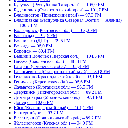
Бугульма (Республика Татарстан) — 105,9 FM
Буденновск (Ставропольский край) — 101,7 FM
Владивосток (Приморский край) — 97,3 FM
Владикавказ (Республика Северная Осетия — Алания)
— 106,7 FM
Волгодонск (Ростовская обл.) — 103,2 FM
Волгоград — 92,6 FM
Волноваха (ДНР) — 99,5 FM
Вологда — 96,0 FM
Воронеж — 89,4 FM
Вышний Волочек (Тверская обл.) — 104,5 FM
Вязьма (Смоленская обл.) — 88,3 FM
Гагарин (Смоленская обл.) — 95,3 FM
Галюгаевская (Ставропольский край) — 89,8 FM
Геленджик (Краснодарский край) — 93,1 FM
Геническ (Херсонская обл.) — 96,6 FM
Далматово (Курганская обл.) — 96,5 FM
Дзержинск (Нижегородская обл.) — 89,2 FM
Димитровград (Ульяновская обл.) — 97,1 FM
Донецк — 102,6 FM
Ейск (Краснодарский край) — 101,1 FM
Екатеринбург — 93,7 FM
Ессентуки (Ставропольский край) – 89,2 FM
Железногорск (Курская обл.) — 94,0 FM