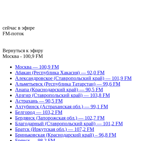
сейчас в эфире
FM-поток
Вернуться к эфиру
Москва - 100,9 FM
Москва — 100,9 FM
Абакан (Республика Хакасия) — 92,0 FM
Александровское (Ставропольский край) — 101,9 FM
Альметьевск (Республика Татарстан) — 99,6 FM
Анапа (Краснодарский край) — 90,5 FM
Арзгир (Ставропольский край) — 103,8 FM
Астрахань — 90,5 FM
Ахтубинск (Астраханская обл.) — 99,1 FM
Белгород — 103,2 FM
Бердянск (Запорожская обл.) — 102,7 FM
Благодарный (Ставропольский край) — 101,2 FM
Братск (Иркутская обл.) — 107,2 FM
Бриньковская (Краснодарский край) – 96,8 FM
Брянск — 98,2 FM