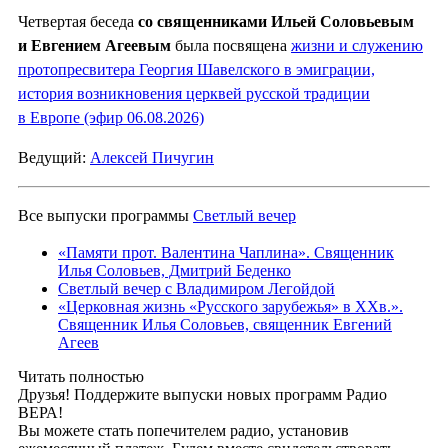
Четвертая беседа
со священниками Ильей Соловьевым
и Евгением Агеевым
была посвящена
жизни и служению
протопресвитера Георгия Шавелского в эмиграции,
история возникновения церквей русской традиции
в Европе (эфир 06.08.2026)
Ведущий:
Алексей Пичугин
Все выпуски программы
Светлый вечер
«Памяти прот. Валентина Чаплина». Священник
Илья Соловьев, Дмитрий Беденко
Светлый вечер с Владимиром Легойдой
«Церковная жизнь «Русского зарубежья» в ХХв.».
Священник Илья Соловьев, священник Евгений
Агеев
Читать полностью
Друзья! Поддержите выпуски новых программ Радио
ВЕРА!
Вы можете стать попечителем радио, установив