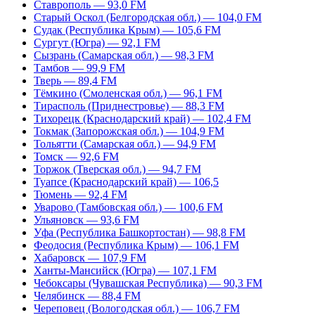
Ставрополь — 93,0 FM
Старый Оскол (Белгородская обл.) — 104,0 FM
Судак (Республика Крым) — 105,6 FM
Сургут (Югра) — 92,1 FM
Сызрань (Самарская обл.) — 98,3 FM
Тамбов — 99,9 FM
Тверь — 89,4 FM
Тёмкино (Смоленская обл.) — 96,1 FM
Тирасполь (Приднестровье) — 88,3 FM
Тихорецк (Краснодарский край) — 102,4 FM
Токмак (Запорожская обл.) — 104,9 FM
Тольятти (Самарская обл.) — 94,9 FM
Томск — 92,6 FM
Торжок (Тверская обл.) — 94,7 FM
Туапсе (Краснодарский край) — 106,5
Тюмень — 92,4 FM
Уварово (Тамбовская обл.) — 100,6 FM
Ульяновск — 93,6 FM
Уфа (Республика Башкортостан) — 98,8 FM
Феодосия (Республика Крым) — 106,1 FM
Хабаровск — 107,9 FM
Ханты-Мансийск (Югра) — 107,1 FM
Чебоксары (Чувашская Республика) — 90,3 FM
Челябинск — 88,4 FM
Череповец (Вологодская обл.) — 106,7 FM