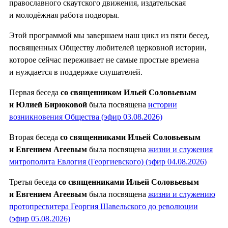
православного скаутского движения, издательская
и молодёжная работа подворья.
Этой программой мы завершаем наш цикл из пяти бесед,
посвященных Обществу любителей церковной истории,
которое сейчас переживает не самые простые времена
и нуждается в поддержке слушателей.
Первая беседа
со священником Ильей Соловьевым
и Юлией Бирюковой
была посвящена
истории
возникновения Общества (эфир 03.08.2026)
Вторая беседа
со священниками Ильей Соловьевым
и Евгением Агеевым
была посвящена
жизни и служения
митрополита Евлогия (Георгиевского) (эфир 04.08.2026)
Третья беседа
со священниками Ильей Соловьевым
и Евгением Агеевым
была посвящена
жизни и служению
протопресвитера Георгия Шавельского до революции
(эфир 05.08.2026)