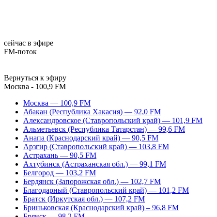
сейчас в эфире
FM-поток
Вернуться к эфиру
Москва - 100,9 FM
Москва — 100,9 FM
Абакан (Республика Хакасия) — 92,0 FM
Александровское (Ставропольский край) — 101,9 FM
Альметьевск (Республика Татарстан) — 99,6 FM
Анапа (Краснодарский край) — 90,5 FM
Арзгир (Ставропольский край) — 103,8 FM
Астрахань — 90,5 FM
Ахтубинск (Астраханская обл.) — 99,1 FM
Белгород — 103,2 FM
Бердянск (Запорожская обл.) — 102,7 FM
Благодарный (Ставропольский край) — 101,2 FM
Братск (Иркутская обл.) — 107,2 FM
Бриньковская (Краснодарский край) – 96,8 FM
Брянск — 98,2 FM