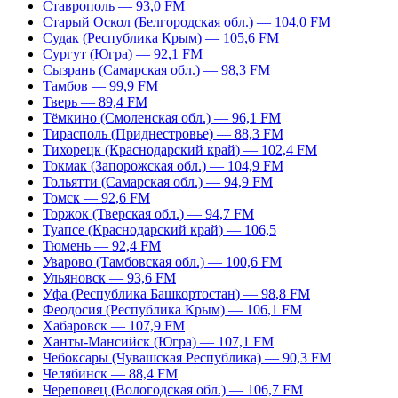
Ставрополь — 93,0 FM
Старый Оскол (Белгородская обл.) — 104,0 FM
Судак (Республика Крым) — 105,6 FM
Сургут (Югра) — 92,1 FM
Сызрань (Самарская обл.) — 98,3 FM
Тамбов — 99,9 FM
Тверь — 89,4 FM
Тёмкино (Смоленская обл.) — 96,1 FM
Тирасполь (Приднестровье) — 88,3 FM
Тихорецк (Краснодарский край) — 102,4 FM
Токмак (Запорожская обл.) — 104,9 FM
Тольятти (Самарская обл.) — 94,9 FM
Томск — 92,6 FM
Торжок (Тверская обл.) — 94,7 FM
Туапсе (Краснодарский край) — 106,5
Тюмень — 92,4 FM
Уварово (Тамбовская обл.) — 100,6 FM
Ульяновск — 93,6 FM
Уфа (Республика Башкортостан) — 98,8 FM
Феодосия (Республика Крым) — 106,1 FM
Хабаровск — 107,9 FM
Ханты-Мансийск (Югра) — 107,1 FM
Чебоксары (Чувашская Республика) — 90,3 FM
Челябинск — 88,4 FM
Череповец (Вологодская обл.) — 106,7 FM