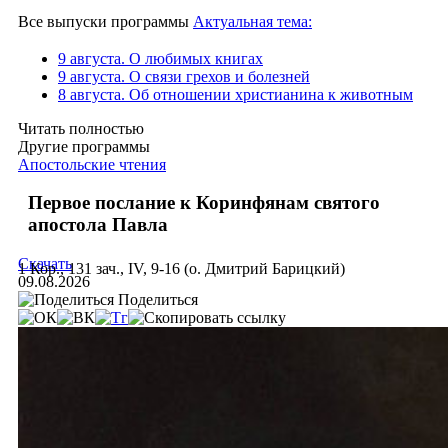
Все выпуски программы
Актуальная тема:
9 августа. О любимых книгах
9 августа. О связи грехов и болезней
8 августа. Об отношении христианина к животным
Читать полностью
Другие программы
Апостольские чтения
Первое послание к Коринфянам святого
апостола Павла
Скачать
1 Кор., 131 зач., IV, 9-16 (о. Дмитрий Барицкий)
09.08.2026
Поделиться