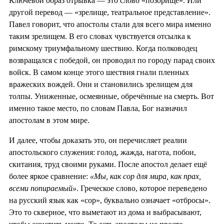
Ключевой образ отрывка — это слово «позорище». Или
другой перевод — «зрелище, театральное представление».
Павел говорит, что апостолы стали для всего мира именно
таким зрелищем. В его словах чувствуется отсылка к
римскому триумфальному шествию. Когда полководец
возвращался с победой, он проводил по городу парад своих
войск. В самом конце этого шествия гнали пленных
вражеских вождей. Они и становились зрелищем для
толпы. Униженные, осмеянные, обречённые на смерть. Вот
именно такое место, по словам Павла, Бог назначил
апостолам в этом мире.
И далее, чтобы доказать это, он перечисляет реалии
апостольского служения: голод, жажда, нагота, побои,
скитания, труд своими руками. После апостол делает ещё
более яркое сравнение:
«Мы, как сор для мира, как прах,
всеми попираемый»
. Греческое слово, которое переведено
на русский язык как «сор», буквально означает «отбросы».
Это то скверное, что выметают из дома и выбрасывают,