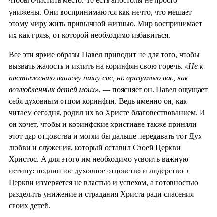
чтобы очистить место. То есть апостолы не просто
унижены. Они воспринимаются как нечто, что мешает
этому миру жить привычной жизнью. Мир воспринимает
их как грязь, от которой необходимо избавиться.
Все эти яркие образы Павел приводит не для того, чтобы
вызвать жалость и излить на коринфян свою горечь.
«Не к
постыжению вашему пишу сие, но вразумляю вас, как
возлюбленных детей моих»
, — поясняет он. Павел ощущает
себя духовным отцом коринфян. Ведь именно он, как
читаем сегодня, родил их во Христе благовествованием. И
он хочет, чтобы и коринфские христиане также приняли
этот дар отцовства и могли бы дальше передавать тот Дух
любви и служения, который оставил Своей Церкви
Христос. А для этого им необходимо усвоить важную
истину: подлинное духовное отцовство и лидерство в
Церкви измеряется не властью и успехом, а готовностью
разделить унижение и страдания Христа ради спасения
своих детей.