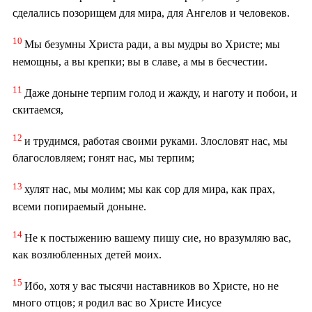
сделались позорищем для мира, для Ангелов и человеков.
10
Мы безумны Христа ради, а вы мудры во Христе; мы
немощны, а вы крепки; вы в славе, а мы в бесчестии.
11
Даже доныне терпим голод и жажду, и наготу и побои, и
скитаемся,
12
и трудимся, работая своими руками. Злословят нас, мы
благословляем; гонят нас, мы терпим;
13
хулят нас, мы молим; мы как сор для мира, как прах,
всеми попираемый доныне.
14
Не к постыжению вашему пишу сие, но вразумляю вас,
как возлюбленных детей моих.
15
Ибо, хотя у вас тысячи наставников во Христе, но не
много отцов; я родил вас во Христе Иисусе