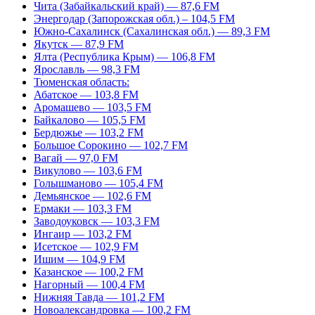
Чита (Забайкальский край) — 87,6 FM
Энергодар (Запорожская обл.) – 104,5 FM
Южно-Сахалинск (Сахалинская обл.) — 89,3 FM
Якутск — 87,9 FM
Ялта (Республика Крым) — 106,8 FM
Ярославль — 98,3 FM
Тюменская область:
Абатское — 103,8 FM
Аромашево — 103,5 FM
Байкалово — 105,5 FM
Бердюжье — 103,2 FM
Большое Сорокино — 102,7 FM
Вагай — 97,0 FM
Викулово — 103,6 FM
Голышманово — 105,4 FM
Демьянское — 102,6 FM
Ермаки — 103,3 FM
Заводоуковск — 103,3 FM
Ингаир — 103,2 FM
Исетское — 102,9 FM
Ишим — 104,9 FM
Казанское — 100,2 FM
Нагорный — 100,4 FM
Нижняя Тавда — 101,2 FM
Новоалександровка — 100,2 FM