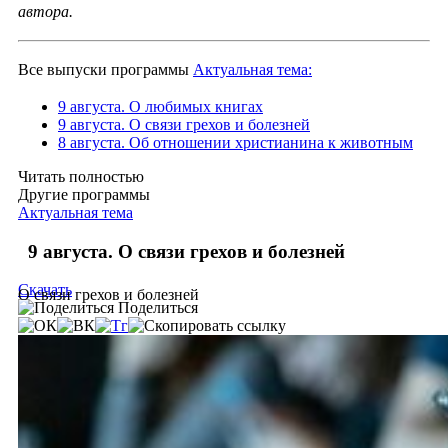
автора.
Все выпуски программы
Актуальная тема:
9 августа. О любимых книгах
9 августа. О связи грехов и болезней
8 августа. Об отношении христианина к животным
Читать полностью
Другие программы
Актуальная тема
9 августа. О связи грехов и болезней
Скачать
О связи грехов и болезней
Поделиться