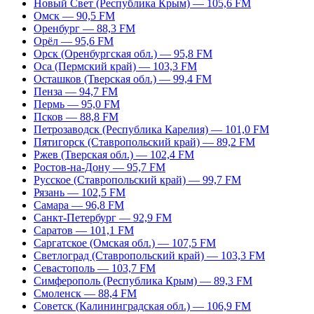
Новый Свет (Республика Крым) — 105,6 FM
Омск — 90,5 FM
Оренбург — 88,3 FM
Орёл — 95,6 FM
Орск (Оренбургская обл.) — 95,8 FM
Оса (Пермский край) — 103,3 FM
Осташков (Тверская обл.) — 99,4 FM
Пенза — 94,7 FM
Пермь — 95,0 FM
Псков — 88,8 FM
Петрозаводск (Республика Карелия) — 101,0 FM
Пятигорск (Ставропольский край) — 89,2 FM
Ржев (Тверская обл.) — 102,4 FM
Ростов-на-Дону — 95,7 FM
Русское (Ставропольский край) — 99,7 FM
Рязань — 102,5 FM
Самара — 96,8 FM
Санкт-Петербург — 92,9 FM
Саратов — 101,1 FM
Саргатское (Омская обл.) — 107,5 FM
Светлоград (Ставропольский край) — 103,3 FM
Севастополь — 103,7 FM
Симферополь (Республика Крым) — 89,3 FM
Смоленск — 88,4 FM
Советск (Калининградская обл.) — 106,9 FM