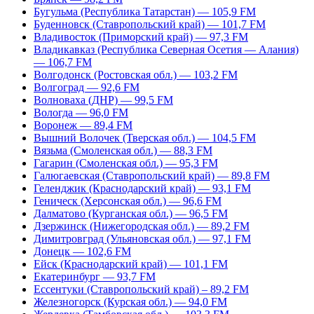
Бугульма (Республика Татарстан) — 105,9 FM
Буденновск (Ставропольский край) — 101,7 FM
Владивосток (Приморский край) — 97,3 FM
Владикавказ (Республика Северная Осетия — Алания)
— 106,7 FM
Волгодонск (Ростовская обл.) — 103,2 FM
Волгоград — 92,6 FM
Волноваха (ДНР) — 99,5 FM
Вологда — 96,0 FM
Воронеж — 89,4 FM
Вышний Волочек (Тверская обл.) — 104,5 FM
Вязьма (Смоленская обл.) — 88,3 FM
Гагарин (Смоленская обл.) — 95,3 FM
Галюгаевская (Ставропольский край) — 89,8 FM
Геленджик (Краснодарский край) — 93,1 FM
Геническ (Херсонская обл.) — 96,6 FM
Далматово (Курганская обл.) — 96,5 FM
Дзержинск (Нижегородская обл.) — 89,2 FM
Димитровград (Ульяновская обл.) — 97,1 FM
Донецк — 102,6 FM
Ейск (Краснодарский край) — 101,1 FM
Екатеринбург — 93,7 FM
Ессентуки (Ставропольский край) – 89,2 FM
Железногорск (Курская обл.) — 94,0 FM