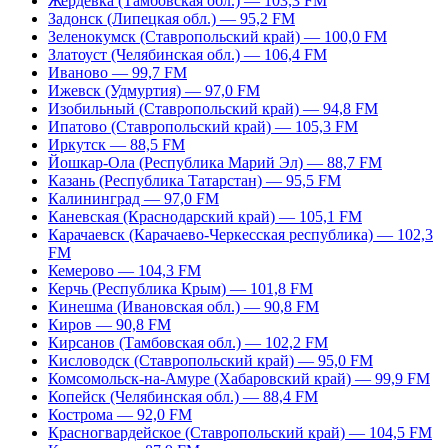
Жердевка (Тамбовская обл.) — 103,3 FM
Задонск (Липецкая обл.) — 95,2 FM
Зеленокумск (Ставропольский край) — 100,0 FM
Златоуст (Челябинская обл.) — 106,4 FM
Иваново — 99,7 FM
Ижевск (Удмуртия) — 97,0 FM
Изобильный (Ставропольский край) — 94,8 FM
Ипатово (Ставропольский край) — 105,3 FM
Иркутск — 88,5 FM
Йошкар-Ола (Республика Марий Эл) — 88,7 FM
Казань (Республика Татарстан) — 95,5 FM
Калининград — 97,0 FM
Каневская (Краснодарский край) — 105,1 FM
Карачаевск (Карачаево-Черкесская республика) — 102,3
FM
Кемерово — 104,3 FM
Керчь (Республика Крым) — 101,8 FM
Кинешма (Ивановская обл.) — 90,8 FM
Киров — 90,8 FM
Кирсанов (Тамбовская обл.) — 102,2 FM
Кисловодск (Ставропольский край) — 95,0 FM
Комсомольск-на-Амуре (Хабаровский край) — 99,9 FM
Копейск (Челябинская обл.) — 88,4 FM
Кострома — 92,0 FM
Красногвардейское (Ставропольский край) — 104,5 FM