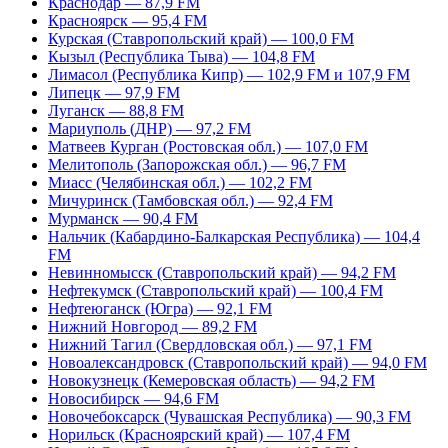
Краснодар — 87,9 FM
Красноярск — 95,4 FM
Курская (Ставропольский край) — 100,0 FM
Кызыл (Республика Тыва) — 104,8 FM
Лимасол (Республика Кипр) — 102,9 FM и 107,9 FM
Липецк — 97,9 FM
Луганск — 88,8 FM
Мариуполь (ДНР) — 97,2 FM
Матвеев Курган (Ростовская обл.) — 107,0 FM
Мелитополь (Запорожская обл.) — 96,7 FM
Миасс (Челябинская обл.) — 102,2 FM
Мичуринск (Тамбовская обл.) — 92,4 FM
Мурманск — 90,4 FM
Нальчик (Кабардино-Балкарская Республика) — 104,4
FM
Невинномысск (Ставропольский край) — 94,2 FM
Нефтекумск (Ставропольский край) — 100,4 FM
Нефтеюганск (Югра) — 92,1 FM
Нижний Новгород — 89,2 FM
Нижний Тагил (Свердловская обл.) — 97,1 FM
Новоалександровск (Ставропольский край) — 94,0 FM
Новокузнецк (Кемеровская область) — 94,2 FM
Новосибирск — 94,6 FM
Новочебоксарск (Чувашская Республика) — 90,3 FM
Норильск (Красноярский край) — 107,4 FM