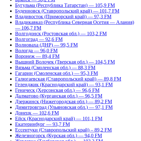
Бугульма (Республика Татарстан) — 105,9 FM
Буденновск (Ставропольский край) — 101,7 FM
Владивосток (Приморский край) — 97,3 FM
Владикавказ (Республика Северная Осетия — Алания)
— 106,7 FM
Волгодонск (Ростовская обл.) — 103,2 FM
Волгоград — 92,6 FM
Волноваха (ДНР) — 99,5 FM
Вологда — 96,0 FM
Воронеж — 89,4 FM
Вышний Волочек (Тверская обл.) — 104,5 FM
Вязьма (Смоленская обл.) — 88,3 FM
Гагарин (Смоленская обл.) — 95,3 FM
Галюгаевская (Ставропольский край) — 89,8 FM
Геленджик (Краснодарский край) — 93,1 FM
Геническ (Херсонская обл.) — 96,6 FM
Далматово (Курганская обл.) — 96,5 FM
Дзержинск (Нижегородская обл.) — 89,2 FM
Димитровград (Ульяновская обл.) — 97,1 FM
Донецк — 102,6 FM
Ейск (Краснодарский край) — 101,1 FM
Екатеринбург — 93,7 FM
Ессентуки (Ставропольский край) – 89,2 FM
Железногорск (Курская обл.) — 94,0 FM