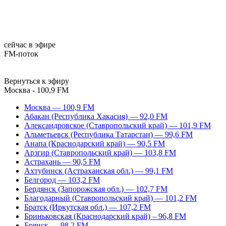
сейчас в эфире
FM-поток
Вернуться к эфиру
Москва - 100,9 FM
Москва — 100,9 FM
Абакан (Республика Хакасия) — 92,0 FM
Александровское (Ставропольский край) — 101,9 FM
Альметьевск (Республика Татарстан) — 99,6 FM
Анапа (Краснодарский край) — 90,5 FM
Арзгир (Ставропольский край) — 103,8 FM
Астрахань — 90,5 FM
Ахтубинск (Астраханская обл.) — 99,1 FM
Белгород — 103,2 FM
Бердянск (Запорожская обл.) — 102,7 FM
Благодарный (Ставропольский край) — 101,2 FM
Братск (Иркутская обл.) — 107,2 FM
Бриньковская (Краснодарский край) – 96,8 FM
Брянск — 98,2 FM