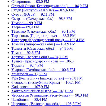
Ставрополь — 93,0 FM
Старый Оскол (Белгородская обл.) — 104,0 FM
Судак (Республика Крым) — 105,6 FM
Сургут (Югра) — 92,1 FM
Сызрань (Самарская обл.) — 98,3 FM
Тамбов — 99,9 FM
Тверь — 89,4 FM
Тёмкино (Смоленская обл.) — 96,1 FM
Тирасполь (Приднестровье) — 88,3 FM
Тихорецк (Краснодарский край) — 102,4 FM
Токмак (Запорожская обл.) — 104,9 FM
Тольятти (Самарская обл.) — 94,9 FM
Томск — 92,6 FM
Торжок (Тверская обл.) — 94,7 FM
Туапсе (Краснодарский край) — 106,5
Тюмень — 92,4 FM
Уварово (Тамбовская обл.) — 100,6 FM
Ульяновск — 93,6 FM
Уфа (Республика Башкортостан) — 98,8 FM
Феодосия (Республика Крым) — 106,1 FM
Хабаровск — 107,9 FM
Ханты-Мансийск (Югра) — 107,1 FM
Чебоксары (Чувашская Республика) — 90,3 FM
Челябинск — 88,4 FM
Череповец (Вологодская обл.) — 106,7 FM