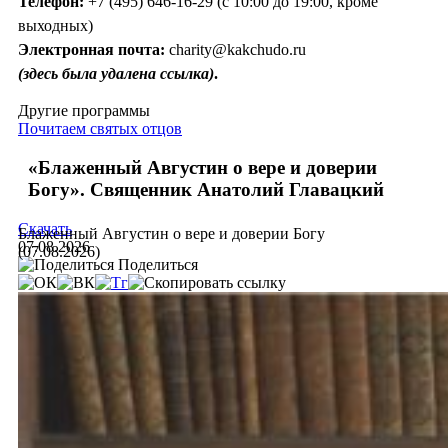
Телефон:
+7 (495) 646-16-29 (с 10:00 до 19:00, кроме
выходных)
Электронная почта:
charity@kakchudo.ru
(здесь была удалена ссылка)
.
Другие программы
Почитаем святых отцов
«Блаженный Августин о вере и доверии
Богу». Священник Анатолий Главацкий
Скачать
Блаженный Августин о вере и доверии Богу
07.08.2026
(07.08.2026)
Поделиться