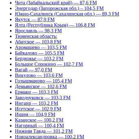
Чита (Забайкальский край) — 87,6 FM
Энергодар (Запорожская обл.) – 104,5 FM
Южно-Сахалинск (Сахалинская обл.) — 89,3 FM
Якутск — 87,9 FM
Ялта (Республика Крым) — 106,8 FM
Ярославль — 98,3 FM
Тюменская область:
Абатское — 103,8 FM
Аромашево — 103,5 FM
Байкалово — 105,5 FM
Бердюжье — 103,2 FM
Большое Сорокино — 102,7 FM
Вагай — 97,0 FM
Викулово — 103,6 FM
Голышманово — 105,4 FM
Демьянское — 102,6 FM
Ермаки — 103,3 FM
Заводоуковск — 103,3 FM
Ингаир — 103,2 FM
Исетское — 102,9 FM
Ишим — 104,9 FM
Казанское — 100,2 FM
Нагорный — 100,4 FM
Нижняя Тавда — 101,2 FM
Новоалександровка — 100,2 FM