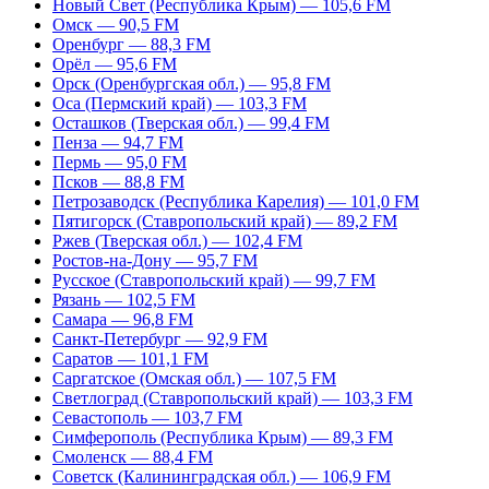
Новый Свет (Республика Крым) — 105,6 FM
Омск — 90,5 FM
Оренбург — 88,3 FM
Орёл — 95,6 FM
Орск (Оренбургская обл.) — 95,8 FM
Оса (Пермский край) — 103,3 FM
Осташков (Тверская обл.) — 99,4 FM
Пенза — 94,7 FM
Пермь — 95,0 FM
Псков — 88,8 FM
Петрозаводск (Республика Карелия) — 101,0 FM
Пятигорск (Ставропольский край) — 89,2 FM
Ржев (Тверская обл.) — 102,4 FM
Ростов-на-Дону — 95,7 FM
Русское (Ставропольский край) — 99,7 FM
Рязань — 102,5 FM
Самара — 96,8 FM
Санкт-Петербург — 92,9 FM
Саратов — 101,1 FM
Саргатское (Омская обл.) — 107,5 FM
Светлоград (Ставропольский край) — 103,3 FM
Севастополь — 103,7 FM
Симферополь (Республика Крым) — 89,3 FM
Смоленск — 88,4 FM
Советск (Калининградская обл.) — 106,9 FM