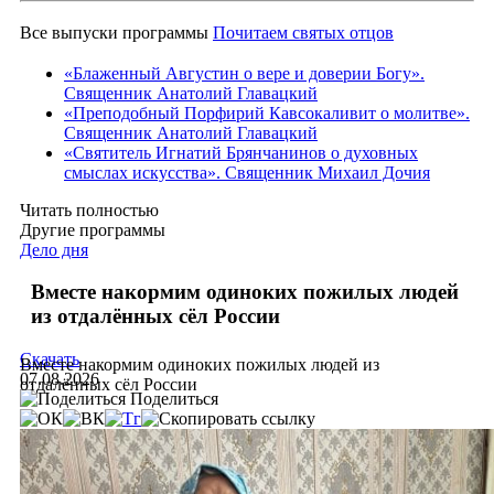
Все выпуски программы
Почитаем святых отцов
«Блаженный Августин о вере и доверии Богу».
Священник Анатолий Главацкий
«Преподобный Порфирий Кавсокаливит о молитве».
Священник Анатолий Главацкий
«Святитель Игнатий Брянчанинов о духовных
смыслах искусства». Священник Михаил Дочия
Читать полностью
Другие программы
Дело дня
Вместе накормим одиноких пожилых людей
из отдалённых сёл России
Скачать
Вместе накормим одиноких пожилых людей из
07.08.2026
отдалённых сёл России
Поделиться