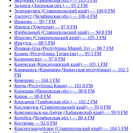
Жердевка (Тамбовская обл.) — 103,3 FM
Задонск (Липецкая обл.) — 95,2 FM
Зеленокумск (Ставропольский край) — 100,0 FM
Златоуст (Челябинская обл.) — 106,4 FM
Иваново — 99,7 FM
Ижевск (Удмуртия) — 97,0 FM
Изобильный (Ставропольский край) — 94,8 FM
Ипатово (Ставропольский край) — 105,3 FM
Иркутск — 88,5 FM
Йошкар-Ола (Республика Марий Эл) — 88,7 FM
Казань (Республика Татарстан) — 95,5 FM
Калининград — 97,0 FM
Каневская (Краснодарский край) — 105,1 FM
Карачаевск (Карачаево-Черкесская республика) — 102,3
FM
Кемерово — 104,3 FM
Керчь (Республика Крым) — 101,8 FM
Кинешма (Ивановская обл.) — 90,8 FM
Киров — 90,8 FM
Кирсанов (Тамбовская обл.) — 102,2 FM
Кисловодск (Ставропольский край) — 95,0 FM
Комсомольск-на-Амуре (Хабаровский край) — 99,9 FM
Копейск (Челябинская обл.) — 88,4 FM
Кострома — 92,0 FM
Красногвардейское (Ставропольский край) — 104,5 FM