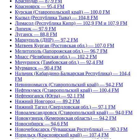
Краснодар — 87,9 FM
Красноярск — 95,4 FM
Курская (Ставропольский край) — 100,0 FM
Кызыл (Республика Тыва) — 104,8 FM
Лимасол (Республика Кипр) — 102,9 FM и 107,9 FM
Липецк — 97,9 FM
Луганск — 88,8 FM
Мариуполь (ДНР) — 97,2 FM
Матвеев Курган (Ростовская обл.) — 107,0 FM
Мелитополь (Запорожская обл.) — 96,7 FM
Миасс (Челябинская обл.) — 102,2 FM
Мичуринск (Тамбовская обл.) — 92,4 FM
Мурманск — 90,4 FM
Нальчик (Кабардино-Балкарская Республика) — 104,4
FM
Невинномысск (Ставропольский край) — 94,2 FM
Нефтекумск (Ставропольский край) — 100,4 FM
Нефтеюганск (Югра) — 92,1 FM
Нижний Новгород — 89,2 FM
Нижний Тагил (Свердловская обл.) — 97,1 FM
Новоалександровск (Ставропольский край) — 94,0 FM
Новокузнецк (Кемеровская область) — 94,2 FM
Новосибирск — 94,6 FM
Новочебоксарск (Чувашская Республика) — 90,3 FM
Норильск (Красноярский край) — 107,4 FM