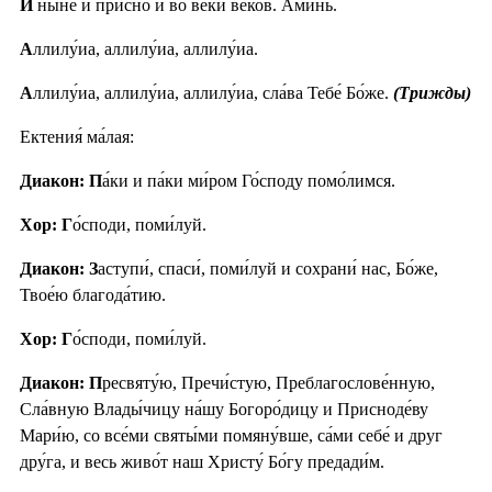
И
ны́не и при́сно и во ве́ки веко́в. Ами́нь.
А
ллилу́иа, аллилу́иа, аллилу́иа.
А
ллилу́иа, аллилу́иа, аллилу́иа, сла́ва Тебе́ Бо́же.
(Трижды)
Ектения́ ма́лая:
Диакон: П
а́ки и па́ки ми́ром Го́споду помо́лимся.
Хор: Г
о́споди, поми́луй.
Диакон: З
аступи́, спаси́, поми́луй и сохрани́ нас, Бо́же,
Твое́ю благода́тию.
Хор: Г
о́споди, поми́луй.
Диакон: П
ресвяту́ю, Пречи́стую, Преблагослове́нную,
Сла́вную Влады́чицу на́шу Богоро́дицу и Присноде́ву
Мари́ю, со все́ми святы́ми помяну́вше, са́ми себе́ и друг
дру́га, и весь живо́т наш Христу́ Бо́гу предади́м.