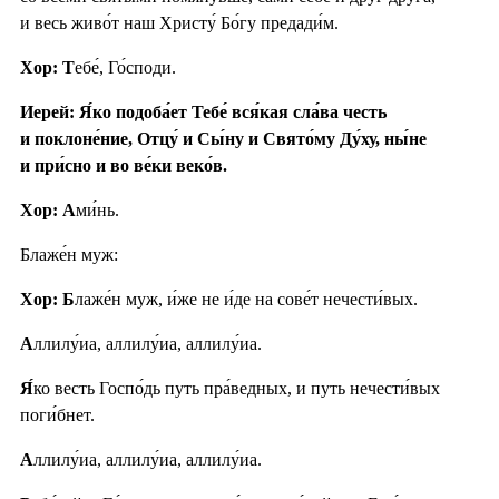
и весь живо́т наш Христу́ Бо́гу предади́м.
Хор: Т
ебе́, Го́споди.
Иерей: Я́ко подоба́ет Тебе́ вся́кая сла́ва честь
и поклоне́ние, Отцу́ и Сы́ну и Свято́му Ду́ху, ны́не
и при́сно и во ве́ки веко́в.
Хор: А
ми́нь.
Блаже́н муж:
Хор: Б
лаже́н муж, и́же не и́де на сове́т нечести́вых.
А
ллилу́иа, аллилу́иа, аллилу́иа.
Я́
ко весть Госпо́дь путь пра́ведных, и путь нечести́вых
поги́бнет.
А
ллилу́иа, аллилу́иа, аллилу́иа.