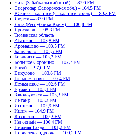
Чита (Забайкальский край) — 87,6 FM
Энергодар (Запорожская обл.) – 104,5 FM
Южно-Сахалинск (Сахалинская обл.) — 89,3 FM
Якутск — 87,9 FM
Ялта (Республика Крым) — 106,8 FM
Ярославль — 98,3 FM
Тюменская область:
Абатское — 103,8 FM
Аромашево — 103,5 FM
Байкалово — 105,5 FM
Бердюжье — 103,2 FM
Большое Сорокино — 102,7 FM
Вагай — 97,0 FM
Викулово — 103,6 FM
Голышманово — 105,4 FM
Демьянское — 102,6 FM
Ермаки — 103,3 FM
Заводоуковск — 103,3 FM
Ингаир — 103,2 FM
Исетское — 102,9 FM
Ишим — 104,9 FM
Казанское — 100,2 FM
Нагорный — 100,4 FM
Нижняя Тавда — 101,2 FM
Новоалександровка — 100,2 FM