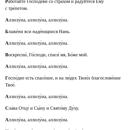
Р
або́тайте Го́сподеви со стра́хом и ра́дуйтеся Ему́
с тре́петом.
А
ллилу́иа, аллилу́иа, аллилу́иа.
Б
лаже́ни вси наде́ющиися Нань.
А
ллилу́иа, аллилу́иа, аллилу́иа.
В
оскресни́, Го́споди, спаси́ мя, Бо́же мой.
А
ллилу́иа, аллилу́иа, аллилу́иа.
Г
оспо́дне есть спасе́ние, и на лю́дех Твои́х благослове́ние
Твое́.
А
ллилу́иа, аллилу́иа, аллилу́иа.
С
ла́ва Отцу́ и Сы́ну и Свято́му Ду́ху.
А
ллилу́иа, аллилу́иа, аллилу́иа.