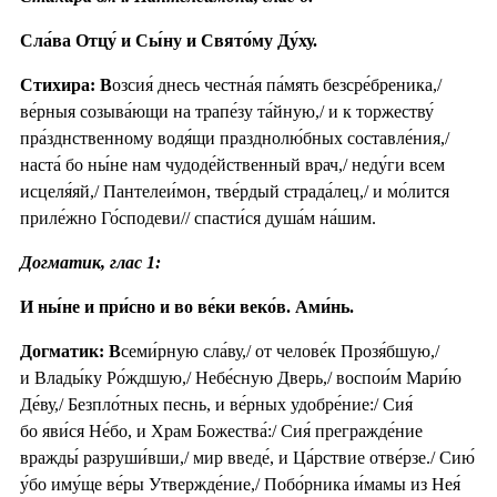
Сла́ва Отцу́ и Сы́ну и Свято́му Ду́ху.
Стихира: В
озсия́ днесь честна́я па́мять безсре́бреника,/
ве́рныя созыва́ющи на трапе́зу та́йную,/ и к торжеству́
пра́зднственному водя́щи празднолю́бных составле́ния,/
наста́ бо ны́не нам чудоде́йственный врач,/ неду́ги всем
исцеля́яй,/ Пантелеи́мон, тве́рдый страда́лец,/ и мо́лится
приле́жно Го́сподеви// спасти́ся душа́м на́шим.
Догматик, глас 1:
И ны́не и при́сно и во ве́ки веко́в. Ами́нь.
Догматик: В
семи́рную сла́ву,/ от челове́к Прозя́бшую,/
и Влады́ку Ро́ждшую,/ Небе́сную Дверь,/ воспои́м Мари́ю
Де́ву,/ Безпло́тных песнь, и ве́рных удобре́ние:/ Сия́
бо яви́ся Не́бо, и Храм Божества́:/ Сия́ прегражде́ние
вражды́ разруши́вши,/ мир введе́, и Ца́рствие отве́рзе./ Сию́
у́бо иму́ще ве́ры Утвержде́ние,/ Побо́рника и́мамы из Нея́