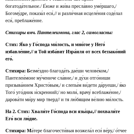
богатода́тельное./ Е́юже и жи́ва пресла́вно уме́ршаго,/
Богому́дре, показа́л еси́,// и разли́чная исцеле́ния соде́лал
еси́, преблаже́нне.
Стихиры вмч. Пантелеимона, глас 2, самогласны:
Стих: Я́ко у Го́спода ми́лость, и мно́гое у Него́
избавле́ние,// и Той изба́вит Изра́иля от всех беззако́ний
его́.
Стихира: Б
езме́здно благода́ть дае́ши челове́ком,/
Пантелеи́моне му́чениче сла́вне,/ и ду́хи отго́ниши
призыва́нием Христо́вым,/ и слепы́м ви́дети да́руеши,/ я́ко
Того́ уго́дник и́скренний;/ но моли́, врачу́ всеблаже́нне,/
дарова́ти ми́ру мир тверд// и тя лю́бящим ве́лию ми́лость.
На 2. Стих: Хвали́те Го́спода вси язы́цы,// похвали́те
Его́ вси лю́дие.
Стихира: М
а́тере благочести́выя возжела́л еси́ ве́ру,/ о́тчее