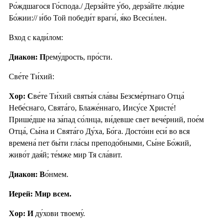
Ро́ждшагося Го́спода./ Дерза́йте у́бо, дерза́йте лю́дие
Бо́жии:// и́бо Той победи́т враги́, я́ко Всеси́лен.
Вход с кади́лом:
Диакон: П
рему́дрость, про́сти.
Све́те Ти́хий:
Хор: С
ве́те Ти́хий святы́я сла́вы Безсме́ртнаго Отца́
Небе́снаго, Свята́го, Блаже́ннаго, Иису́се Христе́!
Прише́дше на за́пад со́лнца, ви́девше свет вече́рний, пое́м
Отца́, Сы́на и Свята́го Ду́ха, Бо́га. Досто́ин еси́ во вся
времена́ пет бы́ти гла́сы преподо́бными, Сы́не Бо́жий,
живо́т дая́й; те́мже мир Тя сла́вит.
Диакон: В
о́нмем.
Иерей: Мир всем.
Хор: И
ду́хови твоему́.