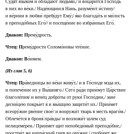
Су́дят язы́ком и облада́ют людьми́,/ и воцари́тся Госпо́дь
в них во ве́ки./ Наде́ющиися Нань, разуме́ют и́стину/
и ве́рнии в любви́ пребу́дут Ему́;/ я́ко благода́ть и ми́лость
в преподо́бных Его́// и посеще́ние во избра́нных Его́.
Диакон: П
рему́дрость.
Чтец: П
рему́дрости Соломо́новы чте́ние.
Диакон: В
о́нмем.
(Из глав 5, 6)
Чтец: П
ра́ведницы во ве́ки живу́т,/ и в Го́споде мзда их,
и попече́ние их у Вы́шняго./ Сего́ ра́ди прии́мут Ца́рствие
благоле́пия/ и вене́ц добро́ты от руки́ Госпо́дни,/ зане́
десни́цею покры́ет я́ и мы́шцею защити́т их./ Прии́мет
всеору́жие рве́ние свое́/ и вооружи́т тварь в месть враго́м./
Облече́тся в броня́ пра́вды/ и возложи́т шлем суд
нелицеме́рен./ Прии́мет щит непобеди́мый преподо́бие,/
поостри́т же напра́сный гнев во ору́жие,/ спобо́рет же