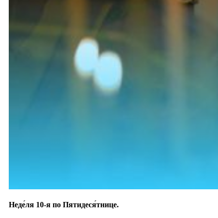
Неде́ля 10-я по Пятидеся́тнице.