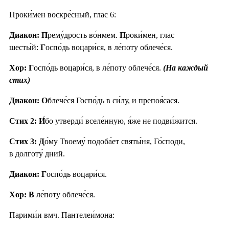
Проки́мен воскре́сный, глас 6:
Диакон: П
рему́дрость во́нмем.
П
роки́мен, глас
шесты́й:
Г
оспо́дь воцари́ся, в ле́поту облече́ся.
Хор: Г
оспо́дь воцари́ся, в ле́поту облече́ся.
(На каждый
стих)
Диакон: О
блече́ся Госпо́дь в си́лу, и препоя́сася.
Стих 2:
И́
бо утверди́ вселе́нную, я́же не подви́жится.
Стих 3:
Д
о́му Твоему́ подоба́ет святы́ня, Го́споди,
в долготу́ дний.
Диакон: Г
оспо́дь воцари́ся.
Хор: В
ле́поту облече́ся.
Парими́и вмч. Пантелеи́мона: