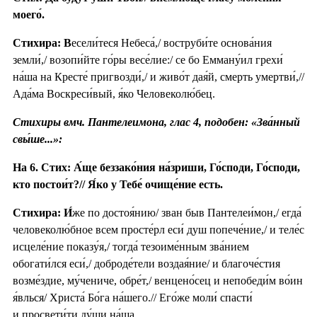
моего́.
Стихира: В
есели́теся Небеса́,/ воструби́те основа́ния
земли́,/ возопи́йте го́ры весе́лие:/ се бо Емману́ил грехи́
на́ша на Кресте́ пригвозди́,/ и живо́т дая́й, смерть умертви́,//
Ада́ма Воскреси́вый, я́ко Человеколю́бец.
Стихиры вмч. Пантелеимона, глас 4, подобен: «Зва́нный
свы́ше...»:
На 6. Стих: А́ще беззако́ния на́зриши, Го́споди, Го́споди,
кто постои́т?// Я́ко у Тебе́ очище́ние есть.
Стихира:
И́
же по достоя́нию/ зван быв Пантелеи́мон,/ егда́
человеколю́бное всем просте́рл еси́ душ попече́ние,/ и теле́с
исцеле́ние показу́я,/ тогда́ тезоиме́нным зва́нием
обогати́лся еси́,/ доброде́тели воздая́ние/ и благоче́стия
возме́здие, му́чениче, обре́т,/ венцено́сец и непобеди́м во́ин
я́влься/ Христа́ Бо́га на́шего.// Его́же моли́ спасти́
и просвети́ти ду́ши на́ша.