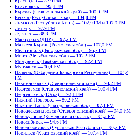
Краснодар — 87,9 FM
Красноярск — 95,4 FM
Курская (Ставропольский край) — 100,0 FM
Кызыл (Республика Тыва) — 104,8 FM
Лимасол (Республика Кипр) — 102,9 FM и 107,9 FM
Липецк — 97,9 FM
Луганск — 88,8 FM
Мариуполь (ДНР) — 97,2 FM
Матвеев Курган (Ростовская обл.) — 107,0 FM
Мелитополь (Запорожская обл.) — 96,7 FM
Миасс (Челябинская обл.) — 102,2 FM
Мичуринск (Тамбовская обл.) — 92,4 FM
Мурманск — 90,4 FM
Нальчик (Кабардино-Балкарская Республика) — 104,4
FM
Невинномысск (Ставропольский край) — 94,2 FM
Нефтекумск (Ставропольский край) — 100,4 FM
Нефтеюганск (Югра) — 92,1 FM
Нижний Новгород — 89,2 FM
Нижний Тагил (Свердловская обл.) — 97,1 FM
Новоалександровск (Ставропольский край) — 94,0 FM
Новокузнецк (Кемеровская область) — 94,2 FM
Новосибирск — 94,6 FM
Новочебоксарск (Чувашская Республика) — 90,3 FM
Норильск (Красноярский край) — 107,4 FM