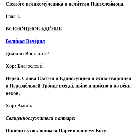
Свято́го великому́ченика и цели́теля Пантелеи́мона.
Глас 1.
ВСЕНО́ЩНОЕ БДЕ́НИЕ
Вели́кая Вече́рня
Диакон: В
оста́ните!
Хор: Б
лагослови́.
Иерей: Сла́ва Святе́й и Единосу́щней и Животворя́щей
и Неразде́льней Тро́ице всегда́, ны́не и при́сно и во ве́ки
веко́в.
Хор: А
ми́нь.
Священнослужители в алтаре:
Прииди́те, поклони́мся Царе́ви на́шему Бо́гу.