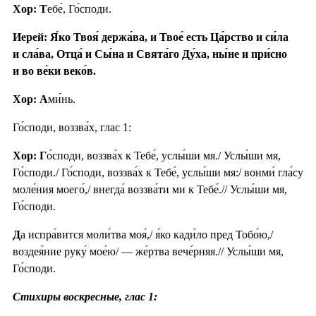
Хор: Т
ебе́, Го́споди.
Иерей: Я́ко Твоя́ держа́ва, и Твое́ есть Ца́рство и си́ла
и сла́ва, Отца́ и Сы́на и Свята́го Ду́ха, ны́не и при́сно
и во ве́ки веко́в.
Хор: А
ми́нь.
Го́споди, воззва́х, глас 1:
Хор: Г
о́споди, воззва́х к Тебе́, услы́ши мя./ Услы́ши мя,
Го́споди./ Го́споди, воззва́х к Тебе́, услы́ши мя:/ вонми́ гла́су
моле́ния моего́,/ внегда́ воззва́ти ми к Тебе́.// Услы́ши мя,
Го́споди.
Д
а испра́вится моли́тва моя́,/ я́ко кади́ло пред Тобо́ю,/
воздея́ние руку́ мое́ю/ — же́ртва вече́рняя.// Услы́ши мя,
Го́споди.
Стихиры воскресные, глас 1: