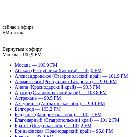
сейчас в эфире
FM-поток
Вернуться к эфиру
Москва - 100,9 FM
Москва — 100,9 FM
Абакан (Республика Хакасия) — 92,0 FM
Александровское (Ставропольский край) — 101,9 FM
Альметьевск (Республика Татарстан) — 99,6 FM
Анапа (Краснодарский край) — 90,5 FM
Арзгир (Ставропольский край) — 103,8 FM
Астрахань — 90,5 FM
Ахтубинск (Астраханская обл.) — 99,1 FM
Белгород — 103,2 FM
Бердянск (Запорожская обл.) — 102,7 FM
Благодарный (Ставропольский край) — 101,2 FM
Братск (Иркутская обл.) — 107,2 FM
Бриньковская (Краснодарский край) – 96,8 FM
Брянск — 98,2 FM