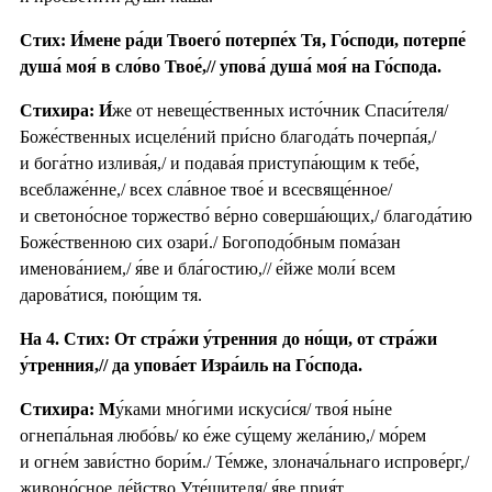
Стих: И́мене ра́ди Твоего́ потерпе́х Тя, Го́споди, потерпе́
душа́ моя́ в сло́во Твое́,// упова́ душа́ моя́ на Го́спода.
Стихира:
И́
же от невеще́ственных исто́чник Спаси́теля/
Боже́ственных исцеле́ний при́сно благода́ть почерпа́я,/
и бога́тно излива́я,/ и подава́я приступа́ющим к тебе́,
всеблаже́нне,/ всех сла́вное твое́ и всесвяще́нное/
и светоно́сное торжество́ ве́рно соверша́ющих,/ благода́тию
Боже́ственною сих озари́./ Богоподо́бным пома́зан
именова́нием,/ я́ве и бла́гостию,// е́йже моли́ всем
дарова́тися, пою́щим тя.
На 4. Стих: От стра́жи у́тренния до но́щи, от стра́жи
у́тренния,// да упова́ет Изра́иль на Го́спода.
Стихира: М
у́ками мно́гими искуси́ся/ твоя́ ны́не
огнепа́льная любо́вь/ ко е́же су́щему жела́нию,/ мо́рем
и огне́м зави́стно бори́м./ Те́мже, злонача́льнаго испрове́рг,/
живоно́сное де́йство Уте́шителя/ я́ве прия́т