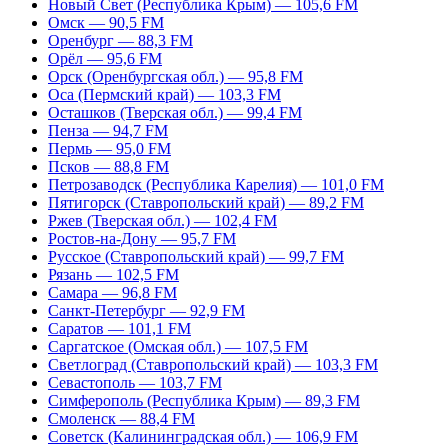
Новый Свет (Республика Крым) — 105,6 FM
Омск — 90,5 FM
Оренбург — 88,3 FM
Орёл — 95,6 FM
Орск (Оренбургская обл.) — 95,8 FM
Оса (Пермский край) — 103,3 FM
Осташков (Тверская обл.) — 99,4 FM
Пенза — 94,7 FM
Пермь — 95,0 FM
Псков — 88,8 FM
Петрозаводск (Республика Карелия) — 101,0 FM
Пятигорск (Ставропольский край) — 89,2 FM
Ржев (Тверская обл.) — 102,4 FM
Ростов-на-Дону — 95,7 FM
Русское (Ставропольский край) — 99,7 FM
Рязань — 102,5 FM
Самара — 96,8 FM
Санкт-Петербург — 92,9 FM
Саратов — 101,1 FM
Саргатское (Омская обл.) — 107,5 FM
Светлоград (Ставропольский край) — 103,3 FM
Севастополь — 103,7 FM
Симферополь (Республика Крым) — 89,3 FM
Смоленск — 88,4 FM
Советск (Калининградская обл.) — 106,9 FM