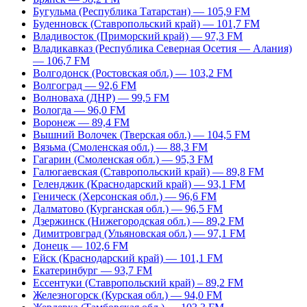
Бугульма (Республика Татарстан) — 105,9 FM
Буденновск (Ставропольский край) — 101,7 FM
Владивосток (Приморский край) — 97,3 FM
Владикавказ (Республика Северная Осетия — Алания)
— 106,7 FM
Волгодонск (Ростовская обл.) — 103,2 FM
Волгоград — 92,6 FM
Волноваха (ДНР) — 99,5 FM
Вологда — 96,0 FM
Воронеж — 89,4 FM
Вышний Волочек (Тверская обл.) — 104,5 FM
Вязьма (Смоленская обл.) — 88,3 FM
Гагарин (Смоленская обл.) — 95,3 FM
Галюгаевская (Ставропольский край) — 89,8 FM
Геленджик (Краснодарский край) — 93,1 FM
Геническ (Херсонская обл.) — 96,6 FM
Далматово (Курганская обл.) — 96,5 FM
Дзержинск (Нижегородская обл.) — 89,2 FM
Димитровград (Ульяновская обл.) — 97,1 FM
Донецк — 102,6 FM
Ейск (Краснодарский край) — 101,1 FM
Екатеринбург — 93,7 FM
Ессентуки (Ставропольский край) – 89,2 FM
Железногорск (Курская обл.) — 94,0 FM