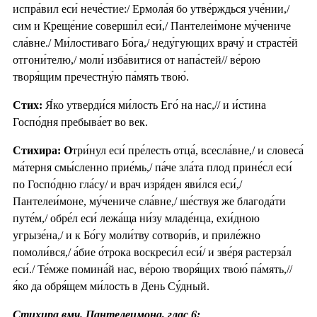
испра́вил еси́ нече́стие:/ Ермола́я бо утве́рждься уче́нии,/
сим и Креще́ние соверши́л еси́,/ Пантелеи́моне му́чениче
сла́вне./ Ми́лостиваго Бо́га,/ неду́гующих врачу́ и страсте́й
отгони́телю,/ моли́ изба́витися от напа́стей// ве́рою
творя́щим пречестну́ю па́мять твою́.
Стих:
Я́ко утверди́ся ми́лость Его́ на нас,// и и́стина
Госпо́дня пребыва́ет во век.
Стихира: О
три́нул еси́ пре́лесть отца́, всесла́вне,/ и словеса́
ма́терня смы́сленно прие́мь,/ па́че зла́та плод прине́сл еси́
по Госпо́дню гла́су/ и врач изря́ден яви́лся еси́,/
Пантелеи́моне, му́чениче сла́вне,/ ше́ствуя же благода́ти
путе́м,/ обре́л еси́ лежа́ща ни́зу младе́нца, ехи́дною
угрызе́на,/ и к Бо́гу моли́тву сотвори́в, и приле́жно
помоли́вся,/ а́бие о́трока воскреси́л еси́/ и зве́ря растерза́л
еси́./ Те́мже помина́й нас, ве́рою творя́щих твою́ па́мять,//
я́ко да обря́щем ми́лость в День Су́дный.
Стихира вмч. Пантелеимона, глас 6: