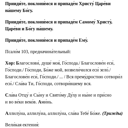
Прииди́те, поклони́мся и припаде́м Христу́ Царе́ви
на́шему Бо́гу.
Прииди́те, поклони́мся и припаде́м Самому́ Христу́,
Царе́ви и Бо́гу на́шему.
Прииди́те, поклони́мся и припаде́м Ему́.
Псало́м 103, предначина́тельный:
Хор: Б
лагослови́, душе́ моя́, Го́спода./ Благослове́н еси́,
Го́споди./ Го́споди, Бо́же мой, возвели́чился еси́ зело́./
Благослове́н еси́, Го́споди./ ... / Вся прему́дростию сотвори́л
еси́./ Сла́ва Ти, Го́споди, сотвори́вшему вся.
С
ла́ва Отцу́ и Сы́ну и Свято́му Ду́ху и ны́не и при́сно
и во ве́ки веко́в.
А
ми́нь.
А
ллилу́иа, аллилу́иа, аллилу́иа, сла́ва Тебе́ Бо́же.
(Трижды)
Вели́кая ектения́: