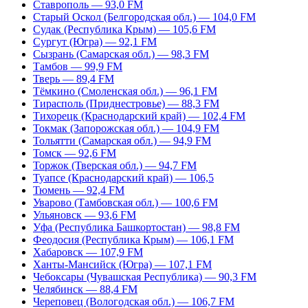
Ставрополь — 93,0 FM
Старый Оскол (Белгородская обл.) — 104,0 FM
Судак (Республика Крым) — 105,6 FM
Сургут (Югра) — 92,1 FM
Сызрань (Самарская обл.) — 98,3 FM
Тамбов — 99,9 FM
Тверь — 89,4 FM
Тёмкино (Смоленская обл.) — 96,1 FM
Тирасполь (Приднестровье) — 88,3 FM
Тихорецк (Краснодарский край) — 102,4 FM
Токмак (Запорожская обл.) — 104,9 FM
Тольятти (Самарская обл.) — 94,9 FM
Томск — 92,6 FM
Торжок (Тверская обл.) — 94,7 FM
Туапсе (Краснодарский край) — 106,5
Тюмень — 92,4 FM
Уварово (Тамбовская обл.) — 100,6 FM
Ульяновск — 93,6 FM
Уфа (Республика Башкортостан) — 98,8 FM
Феодосия (Республика Крым) — 106,1 FM
Хабаровск — 107,9 FM
Ханты-Мансийск (Югра) — 107,1 FM
Чебоксары (Чувашская Республика) — 90,3 FM
Челябинск — 88,4 FM
Череповец (Вологодская обл.) — 106,7 FM