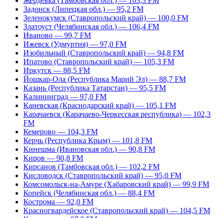
Жердевка (Тамбовская обл.) — 103,3 FM
Задонск (Липецкая обл.) — 95,2 FM
Зеленокумск (Ставропольский край) — 100,0 FM
Златоуст (Челябинская обл.) — 106,4 FM
Иваново — 99,7 FM
Ижевск (Удмуртия) — 97,0 FM
Изобильный (Ставропольский край) — 94,8 FM
Ипатово (Ставропольский край) — 105,3 FM
Иркутск — 88,5 FM
Йошкар-Ола (Республика Марий Эл) — 88,7 FM
Казань (Республика Татарстан) — 95,5 FM
Калининград — 97,0 FM
Каневская (Краснодарский край) — 105,1 FM
Карачаевск (Карачаево-Черкесская республика) — 102,3
FM
Кемерово — 104,3 FM
Керчь (Республика Крым) — 101,8 FM
Кинешма (Ивановская обл.) — 90,8 FM
Киров — 90,8 FM
Кирсанов (Тамбовская обл.) — 102,2 FM
Кисловодск (Ставропольский край) — 95,0 FM
Комсомольск-на-Амуре (Хабаровский край) — 99,9 FM
Копейск (Челябинская обл.) — 88,4 FM
Кострома — 92,0 FM
Красногвардейское (Ставропольский край) — 104,5 FM