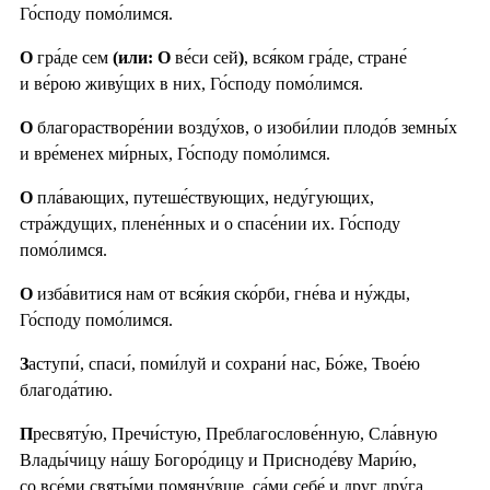
Го́споду помо́лимся.
О
гра́де сем
(или: О
ве́си сей
)
, вся́ком гра́де, стране́
и ве́рою живу́щих в них, Го́споду помо́лимся.
О
благорастворе́нии возду́хов, о изоби́лии плодо́в земны́х
и вре́менех ми́рных, Го́споду помо́лимся.
О
пла́вающих, путеше́ствующих, неду́гующих,
стра́ждущих, плене́нных и о спасе́нии их. Го́споду
помо́лимся.
О
изба́витися нам от вся́кия ско́рби, гне́ва и ну́жды,
Го́споду помо́лимся.
З
аступи́, спаси́, поми́луй и сохрани́ нас, Бо́же, Твое́ю
благода́тию.
П
ресвяту́ю, Пречи́стую, Преблагослове́нную, Сла́вную
Влады́чицу на́шу Богоро́дицу и Присноде́ву Мари́ю,
со все́ми святы́ми помяну́вше, са́ми себе́ и друг дру́га,