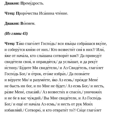
Диакон: П
рему́дрость.
Чтец: П
роро́чества Иса́иина чте́ние.
Диакон: В
о́нмем.
(Из главы 43)
Чтец: Т
а́ко глаго́лет Госпо́дь:/ вси язы́цы собра́шася вку́пе,
и соберу́тся кня́зи от них./ Кто возвести́т сия́ в них?/ Или́,
я́же от нача́ла, кто слы́шана сотвори́т вам?/ Да приведу́т
свиде́тели своя́, и оправдя́тся,/ да услы́шат, и да реку́т
и́стину./ Бу́дите Ми свиде́тели,/ и Аз Свиде́тель, глаго́лет
Госпо́дь Бог,/ и о́трок, его́же избра́х./ Да позна́ете
и ве́руете Ми/ и разуме́ете, я́ко Аз есмь,/ пре́жде Мене́
не бысть ин бог, и по Мне не бу́дет./ Аз есмь Бог,/ и несть,
ра́зве Мене́, спаса́яй./ Аз возвести́х и спасо́х,/ уничижи́х
и не бе в вас чу́ждий./ Вы Мне свиде́тели, и Аз Госпо́дь
Бог,/ и еще́ от нача́ла Аз есмь,/ и несть от рук Мои́х
избавля́яй./ Сотворю́, и кто отврати́т то?/ Си́це глаго́лет