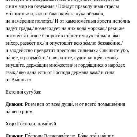
с ним мир на безу́мныя./ По́йдут праволу́чныя стре́лы
мо́лниины/ и, я́ко от благокру́гла лу́ка облако́в,
на наме́рение полетя́т./ И от каменоме́тныя я́рости испо́лнь
паду́т гра́ды,/ вознегоду́ет на них вода́ морска́я,/ ре́ки же
потопя́т я́ на́гло./ Сопроти́в ста́нет им дух си́лы/ и, я́ко
ви́хор, разве́ет их,/ и опустоши́т всю зе́млю беззако́ние,/
и злоде́йство преврати́т престо́лы си́льных./ Слы́шите у́бо,
ца́рие, и разуме́йте,/ навы́кните, судии́ конце́в земли́,/
внуши́те, держа́щии мно́жества/ и гордя́щиися о наро́дех
язы́к,/ я́ко дана́ есть от Го́спода держа́ва вам// и си́ла
от Вы́шняго.
Ектения́ сугу́бая:
Диакон: Р
цем вси от всея́ души́, и от всего́ помышле́ния
на́шего рцем.
Хор: Г
о́споди, поми́луй.
Диакон: Г
о́споди Вседержи́телю, Бо́же оте́ц на́ших,