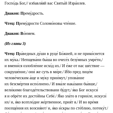
Госпо́дь Бог,// избавля́яй вас Святы́й Изра́илев.
Диакон: П
рему́дрость.
Чтец: П
рему́дрости Соломо́новы чте́ние.
Диакон: В
о́нмем.
(Из главы 3)
Чтец: П
ра́ведных ду́ши в руце́ Бо́жией, и не прико́снется
их му́ка./ Непщева́ни бы́ша во очесе́х безу́мных умре́ти,/
и вмени́ся озлобле́ние исхо́д их./ И е́же от нас ше́ствие —
сокруше́ние,/ они́ же суть в ми́ре./ И́бо пред лице́м
челове́ческим а́ще и му́ку прии́мут,/ упова́ние
их безсме́ртия испо́лнено./ И вма́ле нака́зани бы́вше,/
вели́кими благоде́тельствовани бу́дут,/ я́ко Бог искуси́
я и обре́те их досто́йны Себе́./ Я́ко зла́то в горни́ле, искуси́
их/ и, я́ко всепло́дие же́ртвенное, прия́т я./ И во вре́мя
посеще́ния их возсия́ют/ и, я́ко и́скры по сте́блию, потеку́т./