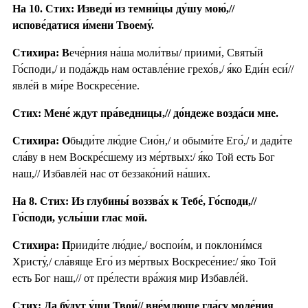
На 10. Стих: Изведи́ из темни́цы ду́шу мою́,//
испове́датися и́мени Твоему́.
Стихира: В
ече́рния на́ша моли́твы/ приими́, Святы́й
Го́споди,/ и пода́ждь нам оставле́ние грехо́в,/ я́ко Еди́н еси́//
явле́й в ми́ре Воскресе́ние.
Стих: Мене́ ждут пра́ведницы,// до́ндеже возда́си мне.
Стихира: О
быди́те лю́дие Сио́н,/ и обыми́те Его́,/ и дади́те
сла́ву в нем Воскре́сшему из ме́ртвых:/ я́ко Той есть Бог
наш,// Избавле́й нас от беззако́ний на́ших.
На 8. Стих: Из глубины́ воззва́х к Тебе́, Го́споди,//
Го́споди, услы́ши глас мой.
Стихира: П
рииди́те лю́дие,/ воспои́м, и поклони́мся
Христу́,/ сла́вяще Его́ из ме́ртвых Воскресе́ние:/ я́ко Той
есть Бог наш,// от пре́лести вра́жия мир Избавле́й.
Стих: Да бу́дут у́ши Твои́// вне́млюще гла́су моле́ния