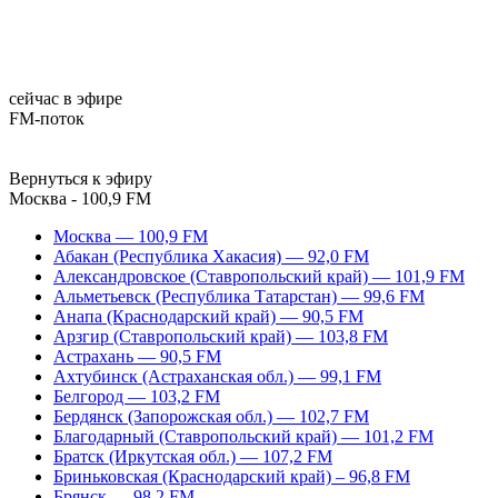
сейчас в эфире
FM-поток
Вернуться к эфиру
Москва - 100,9 FM
Москва — 100,9 FM
Абакан (Республика Хакасия) — 92,0 FM
Александровское (Ставропольский край) — 101,9 FM
Альметьевск (Республика Татарстан) — 99,6 FM
Анапа (Краснодарский край) — 90,5 FM
Арзгир (Ставропольский край) — 103,8 FM
Астрахань — 90,5 FM
Ахтубинск (Астраханская обл.) — 99,1 FM
Белгород — 103,2 FM
Бердянск (Запорожская обл.) — 102,7 FM
Благодарный (Ставропольский край) — 101,2 FM
Братск (Иркутская обл.) — 107,2 FM
Бриньковская (Краснодарский край) – 96,8 FM
Брянск — 98,2 FM