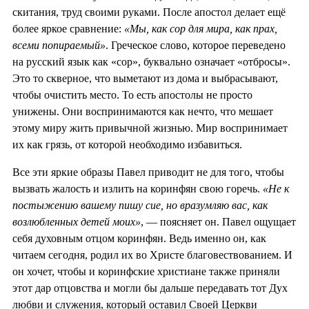
скитания, труд своими руками. После апостол делает ещё
более яркое сравнение:
«Мы, как сор для мира, как прах,
всеми попираемый»
. Греческое слово, которое переведено
на русский язык как «сор», буквально означает «отбросы».
Это то скверное, что выметают из дома и выбрасывают,
чтобы очистить место. То есть апостолы не просто
унижены. Они воспринимаются как нечто, что мешает
этому миру жить привычной жизнью. Мир воспринимает
их как грязь, от которой необходимо избавиться.
Все эти яркие образы Павел приводит не для того, чтобы
вызвать жалость и излить на коринфян свою горечь.
«Не к
постыжению вашему пишу сие, но вразумляю вас, как
возлюбленных детей моих»
, — поясняет он. Павел ощущает
себя духовным отцом коринфян. Ведь именно он, как
читаем сегодня, родил их во Христе благовествованием. И
он хочет, чтобы и коринфские христиане также приняли
этот дар отцовства и могли бы дальше передавать тот Дух
любви и служения, который оставил Своей Церкви