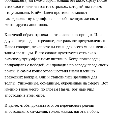
обогатились, вы стали царствовать без нас»
. Сразу после
этих слов и начинается тот отрывок, который мы только
что услышали. В нём Павел противопоставляет
самодовольству коринфян свою собственную жизнь и
жизнь других апостолов.
Ключевой образ отрывка — это слово «позорище». Или
другой перевод — «зрелище, театральное представление».
Павел говорит, что апостолы стали для всего мира именно
таким зрелищем. В его словах чувствуется отсылка к
римскому триумфальному шествию. Когда полководец
возвращался с победой, он проводил по городу парад своих
войск. В самом конце этого шествия гнали пленных
вражеских вождей. Они и становились зрелищем для
толпы. Униженные, осмеянные, обречённые на смерть. Вот
именно такое место, по словам Павла, Бог назначил
апостолам в этом мире.
И далее, чтобы доказать это, он перечисляет реалии
апостольского служения: голод, жажда, нагота, побои,