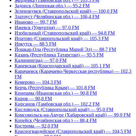
Жердевка (Тамбовская обл.) — 103,3 FM
Задонск (Липецкая обл.) — 95,2 FM
Зеленокумск (Ставропольский край) — 100,0 FM
Златоуст (Челябинская обл.) — 106,4 FM
Иваново — 99,7 FM
Ижевск (Удмуртия) — 97,0 FM
Изобильный (Ставропольский край) — 94,8 FM
Ипатово (Ставропольский край) — 105,3 FM
Иркутск — 88,5 FM
Йошкар-Ола (Республика Марий Эл) — 88,7 FM
Казань (Республика Татарстан) — 95,5 FM
Калининград — 97,0 FM
Каневская (Краснодарский край) — 105,1 FM
Карачаевск (Карачаево-Черкесская республика) — 102,3
FM
Кемерово — 104,3 FM
Керчь (Республика Крым) — 101,8 FM
Кинешма (Ивановская обл.) — 90,8 FM
Киров — 90,8 FM
Кирсанов (Тамбовская обл.) — 102,2 FM
Кисловодск (Ставропольский край) — 95,0 FM
Комсомольск-на-Амуре (Хабаровский край) — 99,9 FM
Копейск (Челябинская обл.) — 88,4 FM
Кострома — 92,0 FM
Красногвардейское (Ставропольский край) — 104,5 FM