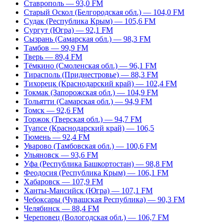
Ставрополь — 93,0 FM
Старый Оскол (Белгородская обл.) — 104,0 FM
Судак (Республика Крым) — 105,6 FM
Сургут (Югра) — 92,1 FM
Сызрань (Самарская обл.) — 98,3 FM
Тамбов — 99,9 FM
Тверь — 89,4 FM
Тёмкино (Смоленская обл.) — 96,1 FM
Тирасполь (Приднестровье) — 88,3 FM
Тихорецк (Краснодарский край) — 102,4 FM
Токмак (Запорожская обл.) — 104,9 FM
Тольятти (Самарская обл.) — 94,9 FM
Томск — 92,6 FM
Торжок (Тверская обл.) — 94,7 FM
Туапсе (Краснодарский край) — 106,5
Тюмень — 92,4 FM
Уварово (Тамбовская обл.) — 100,6 FM
Ульяновск — 93,6 FM
Уфа (Республика Башкортостан) — 98,8 FM
Феодосия (Республика Крым) — 106,1 FM
Хабаровск — 107,9 FM
Ханты-Мансийск (Югра) — 107,1 FM
Чебоксары (Чувашская Республика) — 90,3 FM
Челябинск — 88,4 FM
Череповец (Вологодская обл.) — 106,7 FM