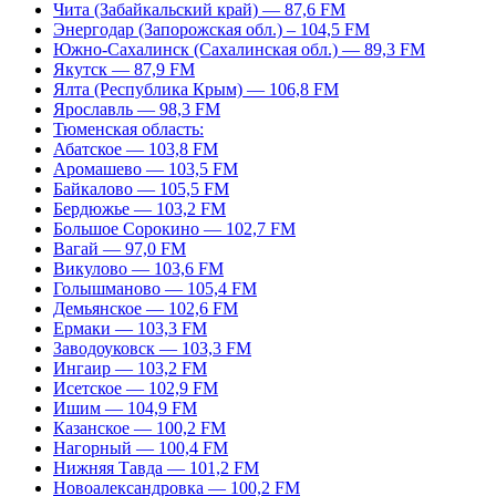
Чита (Забайкальский край) — 87,6 FM
Энергодар (Запорожская обл.) – 104,5 FM
Южно-Сахалинск (Сахалинская обл.) — 89,3 FM
Якутск — 87,9 FM
Ялта (Республика Крым) — 106,8 FM
Ярославль — 98,3 FM
Тюменская область:
Абатское — 103,8 FM
Аромашево — 103,5 FM
Байкалово — 105,5 FM
Бердюжье — 103,2 FM
Большое Сорокино — 102,7 FM
Вагай — 97,0 FM
Викулово — 103,6 FM
Голышманово — 105,4 FM
Демьянское — 102,6 FM
Ермаки — 103,3 FM
Заводоуковск — 103,3 FM
Ингаир — 103,2 FM
Исетское — 102,9 FM
Ишим — 104,9 FM
Казанское — 100,2 FM
Нагорный — 100,4 FM
Нижняя Тавда — 101,2 FM
Новоалександровка — 100,2 FM