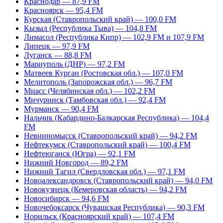
Краснодар — 87,9 FM
Красноярск — 95,4 FM
Курская (Ставропольский край) — 100,0 FM
Кызыл (Республика Тыва) — 104,8 FM
Лимасол (Республика Кипр) — 102,9 FM и 107,9 FM
Липецк — 97,9 FM
Луганск — 88,8 FM
Мариуполь (ДНР) — 97,2 FM
Матвеев Курган (Ростовская обл.) — 107,0 FM
Мелитополь (Запорожская обл.) — 96,7 FM
Миасс (Челябинская обл.) — 102,2 FM
Мичуринск (Тамбовская обл.) — 92,4 FM
Мурманск — 90,4 FM
Нальчик (Кабардино-Балкарская Республика) — 104,4
FM
Невинномысск (Ставропольский край) — 94,2 FM
Нефтекумск (Ставропольский край) — 100,4 FM
Нефтеюганск (Югра) — 92,1 FM
Нижний Новгород — 89,2 FM
Нижний Тагил (Свердловская обл.) — 97,1 FM
Новоалександровск (Ставропольский край) — 94,0 FM
Новокузнецк (Кемеровская область) — 94,2 FM
Новосибирск — 94,6 FM
Новочебоксарск (Чувашская Республика) — 90,3 FM
Норильск (Красноярский край) — 107,4 FM