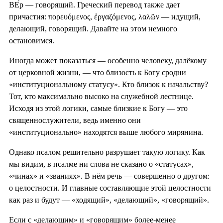
ВЕ́р — говорящий. Греческий перевод также дает
причастия: πορευόμενος, ἐργαζόμενος, λαλῶν — идущий,
делающий, говорящий. Давайте на этом немного
остановимся.
Иногда может показаться — особенно человеку, далёкому
от церковной жизни, — что близость к Богу сродни
«институциональному статусу». Кто близок к начальству?
Тот, кто максимально высоко на служебной лестнице.
Исходя из этой логики, самые близкие к Богу — это
священнослужители, ведь именно они
«институционально» находятся выше любого мирянина.
Однако псалом решительно разрушает такую логику. Как
мы видим, в псалме ни слова не сказано о «статусах»,
«чинах» и «званиях». В нём речь — совершенно о другом:
о целостности. И главные составляющие этой целостности
как раз и будут — «ходящий», «делающий», «говорящий».
Если с «делающим» и «говорящим» более-менее