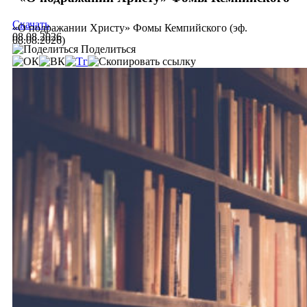
Скачать
«О подражании Христу» Фомы Кемпийского (эф.
08.08.2026
08.08.2026)
Поделиться