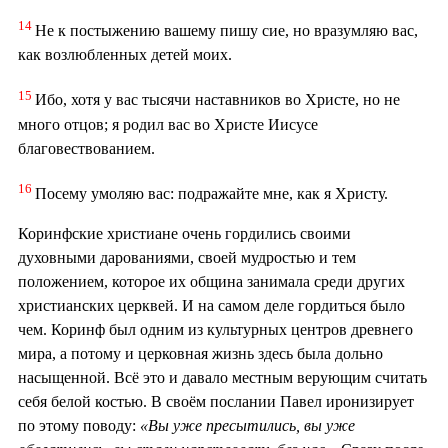
14
Не к постыжению вашему пишу сие, но вразумляю вас,
как возлюбленных детей моих.
15
Ибо, хотя у вас тысячи наставников во Христе, но не
много отцов; я родил вас во Христе Иисусе
благовествованием.
16
Посему умоляю вас: подражайте мне, как я Христу.
Коринфские христиане очень гордились своими
духовными дарованиями, своей мудростью и тем
положением, которое их община занимала среди других
христианских церквей. И на самом деле гордиться было
чем. Коринф был одним из культурных центров древнего
мира, а потому и церковная жизнь здесь была дольно
насыщенной. Всё это и давало местным верующим считать
себя белой костью. В своём послании Павел иронизирует
по этому поводу:
«Вы уже пресытились, вы уже