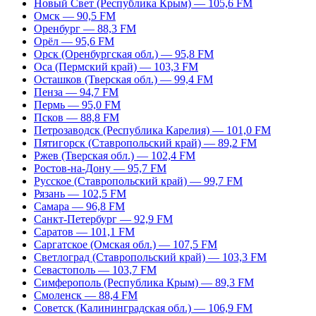
Новый Свет (Республика Крым) — 105,6 FM
Омск — 90,5 FM
Оренбург — 88,3 FM
Орёл — 95,6 FM
Орск (Оренбургская обл.) — 95,8 FM
Оса (Пермский край) — 103,3 FM
Осташков (Тверская обл.) — 99,4 FM
Пенза — 94,7 FM
Пермь — 95,0 FM
Псков — 88,8 FM
Петрозаводск (Республика Карелия) — 101,0 FM
Пятигорск (Ставропольский край) — 89,2 FM
Ржев (Тверская обл.) — 102,4 FM
Ростов-на-Дону — 95,7 FM
Русское (Ставропольский край) — 99,7 FM
Рязань — 102,5 FM
Самара — 96,8 FM
Санкт-Петербург — 92,9 FM
Саратов — 101,1 FM
Саргатское (Омская обл.) — 107,5 FM
Светлоград (Ставропольский край) — 103,3 FM
Севастополь — 103,7 FM
Симферополь (Республика Крым) — 89,3 FM
Смоленск — 88,4 FM
Советск (Калининградская обл.) — 106,9 FM