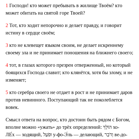
1
Господи! кто может пребывать в жилище Твоём? кто
может обитать на святой горе Твоей?
2
Тот, кто ходит непорочно и делает правду, и говорит
истину в сердце своём;
3
кто не клевещет языком своим, не делает искреннему
своему зла и не принимает поношения на ближнего своего;
4
тот, в глазах которого презрен отверженный, но который
боящихся Господа славит; кто клянётся, хотя бы злому, и не
изменяет;
5
кто серебра своего не отдает в рост и не принимает даров
против невинного. Поступающий так не поколеблется
вовек.
Смысл ответа на вопрос, кто достоин быть рядом с Богом,
вполне можно «ужать» до трёх определений: הוֹלֵךְ хо-
ЛЕ́х — ходящий, וּפֹעֵל у-фо-Э́ль — делающий, וְדֹבֵר ве-до-