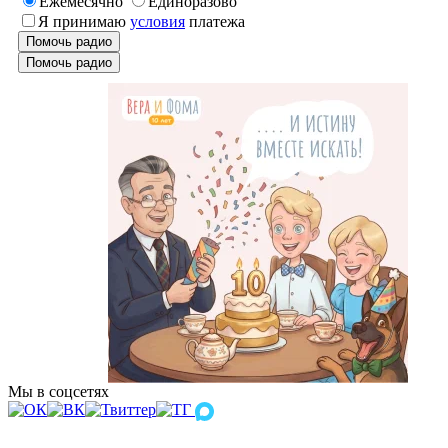
Ежемесячно
Единоразово
Я принимаю
условия
платежа
Помочь радио
Помочь радио
Мы в соцсетях