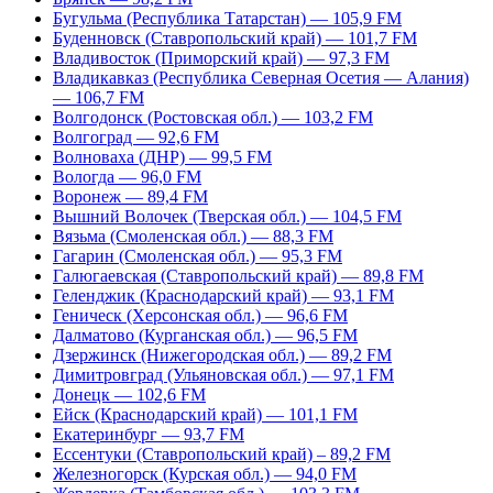
Бугульма (Республика Татарстан) — 105,9 FM
Буденновск (Ставропольский край) — 101,7 FM
Владивосток (Приморский край) — 97,3 FM
Владикавказ (Республика Северная Осетия — Алания)
— 106,7 FM
Волгодонск (Ростовская обл.) — 103,2 FM
Волгоград — 92,6 FM
Волноваха (ДНР) — 99,5 FM
Вологда — 96,0 FM
Воронеж — 89,4 FM
Вышний Волочек (Тверская обл.) — 104,5 FM
Вязьма (Смоленская обл.) — 88,3 FM
Гагарин (Смоленская обл.) — 95,3 FM
Галюгаевская (Ставропольский край) — 89,8 FM
Геленджик (Краснодарский край) — 93,1 FM
Геническ (Херсонская обл.) — 96,6 FM
Далматово (Курганская обл.) — 96,5 FM
Дзержинск (Нижегородская обл.) — 89,2 FM
Димитровград (Ульяновская обл.) — 97,1 FM
Донецк — 102,6 FM
Ейск (Краснодарский край) — 101,1 FM
Екатеринбург — 93,7 FM
Ессентуки (Ставропольский край) – 89,2 FM
Железногорск (Курская обл.) — 94,0 FM