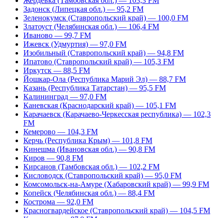
Жердевка (Тамбовская обл.) — 103,3 FM
Задонск (Липецкая обл.) — 95,2 FM
Зеленокумск (Ставропольский край) — 100,0 FM
Златоуст (Челябинская обл.) — 106,4 FM
Иваново — 99,7 FM
Ижевск (Удмуртия) — 97,0 FM
Изобильный (Ставропольский край) — 94,8 FM
Ипатово (Ставропольский край) — 105,3 FM
Иркутск — 88,5 FM
Йошкар-Ола (Республика Марий Эл) — 88,7 FM
Казань (Республика Татарстан) — 95,5 FM
Калининград — 97,0 FM
Каневская (Краснодарский край) — 105,1 FM
Карачаевск (Карачаево-Черкесская республика) — 102,3
FM
Кемерово — 104,3 FM
Керчь (Республика Крым) — 101,8 FM
Кинешма (Ивановская обл.) — 90,8 FM
Киров — 90,8 FM
Кирсанов (Тамбовская обл.) — 102,2 FM
Кисловодск (Ставропольский край) — 95,0 FM
Комсомольск-на-Амуре (Хабаровский край) — 99,9 FM
Копейск (Челябинская обл.) — 88,4 FM
Кострома — 92,0 FM
Красногвардейское (Ставропольский край) — 104,5 FM