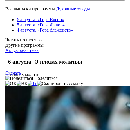
Все выпуски программы
Духовные этюды
6 августа. «Гора Елеон»
5 августа. «Гора Фавор»
4 августа. «Гора блаженств»
Читать полностью
Другие программы
Актуальная тема
6 августа. О плодах молитвы
Скачать
О плодах молитвы
Поделиться