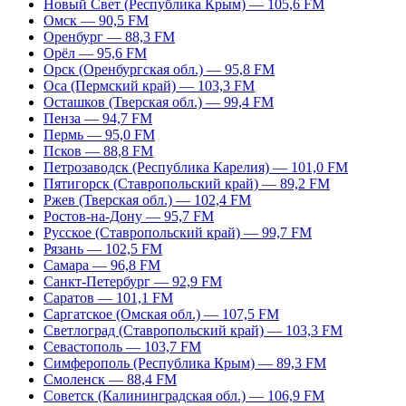
Новый Свет (Республика Крым) — 105,6 FM
Омск — 90,5 FM
Оренбург — 88,3 FM
Орёл — 95,6 FM
Орск (Оренбургская обл.) — 95,8 FM
Оса (Пермский край) — 103,3 FM
Осташков (Тверская обл.) — 99,4 FM
Пенза — 94,7 FM
Пермь — 95,0 FM
Псков — 88,8 FM
Петрозаводск (Республика Карелия) — 101,0 FM
Пятигорск (Ставропольский край) — 89,2 FM
Ржев (Тверская обл.) — 102,4 FM
Ростов-на-Дону — 95,7 FM
Русское (Ставропольский край) — 99,7 FM
Рязань — 102,5 FM
Самара — 96,8 FM
Санкт-Петербург — 92,9 FM
Саратов — 101,1 FM
Саргатское (Омская обл.) — 107,5 FM
Светлоград (Ставропольский край) — 103,3 FM
Севастополь — 103,7 FM
Симферополь (Республика Крым) — 89,3 FM
Смоленск — 88,4 FM
Советск (Калининградская обл.) — 106,9 FM