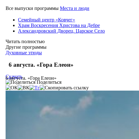
Все выпуски программы
Места и люди
Семейный центр «Ковчег»
Храм Воскресения Христова на Дебре
Александровский Дворец. Царское Село
Читать полностью
Другие программы
Духовные этюды
6 августа. «Гора Елеон»
Скачать
6 августа. «Гора Елеон»
Поделиться