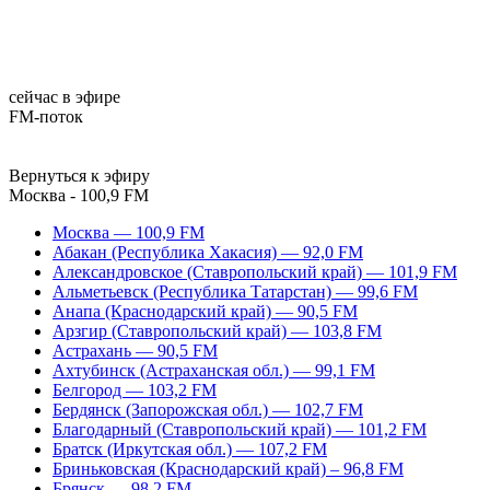
сейчас в эфире
FM-поток
Вернуться к эфиру
Москва - 100,9 FM
Москва — 100,9 FM
Абакан (Республика Хакасия) — 92,0 FM
Александровское (Ставропольский край) — 101,9 FM
Альметьевск (Республика Татарстан) — 99,6 FM
Анапа (Краснодарский край) — 90,5 FM
Арзгир (Ставропольский край) — 103,8 FM
Астрахань — 90,5 FM
Ахтубинск (Астраханская обл.) — 99,1 FM
Белгород — 103,2 FM
Бердянск (Запорожская обл.) — 102,7 FM
Благодарный (Ставропольский край) — 101,2 FM
Братск (Иркутская обл.) — 107,2 FM
Бриньковская (Краснодарский край) – 96,8 FM
Брянск — 98,2 FM