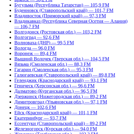
Бугульма (Республика Татарстан) — 105,9 FM
Буденновск (Ставропольский край) — 101,7 FM
Владивосток (Приморский край) — 97,3 FM
Владикавказ (Республика Северная Осетия — Алания)
— 106,7 FM
Волгодонск (Ростовская обл.) — 103,2 FM
Волгоград — 92,6 FM
Волноваха (ДНР) — 99,5 FM
Вологда — 96,0 FM
Воронеж — 89,4 FM
Вышний Волочек (Тверская обл.) — 104,5 FM
Вязьма (Смоленская обл.) — 88,3 FM
Гагарин (Смоленская обл.) — 95,3 FM
Галюгаевская (Ставропольский край) — 89,8 FM
Геленджик (Краснодарский край) — 93,1 FM
Геническ (Херсонская обл.) — 96,6 FM
Далматово (Курганская обл.) — 96,5 FM
Дзержинск (Нижегородская обл.) — 89,2 FM
Димитровград (Ульяновская обл.) — 97,1 FM
Донецк — 102,6 FM
Ейск (Краснодарский край) — 101,1 FM
Екатеринбург — 93,7 FM
Ессентуки (Ставропольский край) – 89,2 FM
Железногорск (Курская обл.) — 94,0 FM