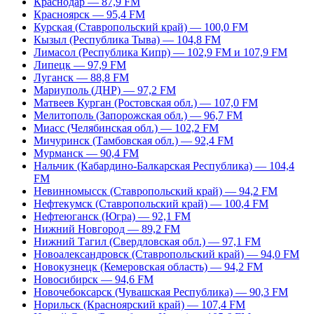
Краснодар — 87,9 FM
Красноярск — 95,4 FM
Курская (Ставропольский край) — 100,0 FM
Кызыл (Республика Тыва) — 104,8 FM
Лимасол (Республика Кипр) — 102,9 FM и 107,9 FM
Липецк — 97,9 FM
Луганск — 88,8 FM
Мариуполь (ДНР) — 97,2 FM
Матвеев Курган (Ростовская обл.) — 107,0 FM
Мелитополь (Запорожская обл.) — 96,7 FM
Миасс (Челябинская обл.) — 102,2 FM
Мичуринск (Тамбовская обл.) — 92,4 FM
Мурманск — 90,4 FM
Нальчик (Кабардино-Балкарская Республика) — 104,4
FM
Невинномысск (Ставропольский край) — 94,2 FM
Нефтекумск (Ставропольский край) — 100,4 FM
Нефтеюганск (Югра) — 92,1 FM
Нижний Новгород — 89,2 FM
Нижний Тагил (Свердловская обл.) — 97,1 FM
Новоалександровск (Ставропольский край) — 94,0 FM
Новокузнецк (Кемеровская область) — 94,2 FM
Новосибирск — 94,6 FM
Новочебоксарск (Чувашская Республика) — 90,3 FM
Норильск (Красноярский край) — 107,4 FM