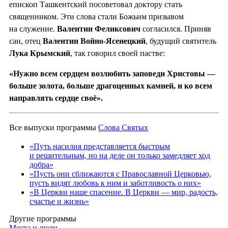
епископ Ташкентский посоветовал доктору стать
священником. Эти слова стали Божьим призывом
на служение.
Валентин Феликсович
согласился. Приняв
сан, отец
Валентин Войно-Ясенецкий
, будущий святитель
Лука Крымский
, так говорил своей пастве:
«Нужно всем сердцем возлюбить заповеди Христовы —
больше золота, больше драгоценных камней, и ко всем
направлять сердце своё».
Все выпуски программы
Слова Святых
«Путь насилия представляется быстрым
и решительным, но на деле он только замедляет ход
добра»
«Пусть они сближаются с Православной Церковью,
пусть видят любовь к ним и заботливость о них»
«В Церкви наше спасение. В Церкви — мир, радость,
счастье и жизнь»
Другие программы
Места и люди