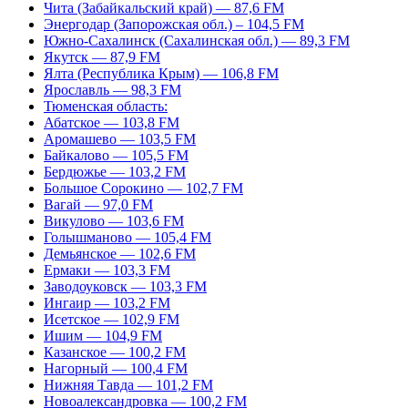
Чита (Забайкальский край) — 87,6 FM
Энергодар (Запорожская обл.) – 104,5 FM
Южно-Сахалинск (Сахалинская обл.) — 89,3 FM
Якутск — 87,9 FM
Ялта (Республика Крым) — 106,8 FM
Ярославль — 98,3 FM
Тюменская область:
Абатское — 103,8 FM
Аромашево — 103,5 FM
Байкалово — 105,5 FM
Бердюжье — 103,2 FM
Большое Сорокино — 102,7 FM
Вагай — 97,0 FM
Викулово — 103,6 FM
Голышманово — 105,4 FM
Демьянское — 102,6 FM
Ермаки — 103,3 FM
Заводоуковск — 103,3 FM
Ингаир — 103,2 FM
Исетское — 102,9 FM
Ишим — 104,9 FM
Казанское — 100,2 FM
Нагорный — 100,4 FM
Нижняя Тавда — 101,2 FM
Новоалександровка — 100,2 FM