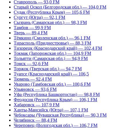
Ставрополь — 93,0 FM
Старый Оскол (Белгородская обл.) — 104,0 FM
Судак (Республика Крым) — 105,6 FM
Сургут (Югра) — 92,1 FM
Сызрань (Самарская обл.) — 98,3 FM
Тамбов — 99,9 FM
Тверь — 89,4 FM
Тёмкино (Смоленская обл.) — 96,1 FM
Тирасполь (Приднестровье) — 88,3 FM
Тихорецк (Краснодарский край) — 102,4 FM
Токмак (Запорожская обл.) — 104,9 FM
Тольятти (Самарская обл.) — 94,9 FM
Томск — 92,6 FM
Торжок (Тверская обл.) — 94,7 FM
Туапсе (Краснодарский край) — 106,5
Тюмень — 92,4 FM
Уварово (Тамбовская обл.) — 100,6 FM
Ульяновск — 93,6 FM
Уфа (Республика Башкортостан) — 98,8 FM
Феодосия (Республика Крым) — 106,1 FM
Хабаровск — 107,9 FM
Ханты-Мансийск (Югра) — 107,1 FM
Чебоксары (Чувашская Республика) — 90,3 FM
Челябинск — 88,4 FM
Череповец (Вологодская обл.) — 106,7 FM